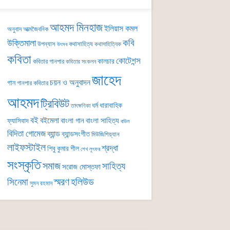
আহমদ মিনহাজ
ইলিয়াস কমল
অনুবাদ
আত্মজৈবনিক
কবি
উক্তিমালা
উপন্যাস
কথাসাহিত্য
কথাসাহিত্যিক
উৎসব
কবিতা
কোটেশন্স
কালচার
কবিতার গানপার
কবিতার সংকলন
জাহেদ
চয়ন ও অনুবাদন
গান
গানপার কবিতার
আহমদ
ট্রিবিউট
ধর্ম
ধারাবাহিক
তাৎক্ষণিকা
বই
বইমেলা
বাংলা গান
বাংলা সাহিত্য
ফ্যাসিবাদ
বাউল
বিদিতা গোমেজ
ব্যান্ড
ব্যান্ডসংগীত
মিউজিশিয়্যান
লাইফস্টাইল
শ্রদ্ধা
শিবু কুমার শীল
শেখ লুৎফর
সংস্কৃতি
সমাজ
সাহিত্য
সরোজ মোস্তফা
সিনেমা
স্মরণ
হলিউড
সুমন রহমান