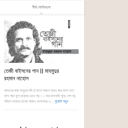
শীর্ষ পোস্টগুলো
তেজী বাইসনের গান || মাহমুদুর
রহমান নাহোল
আগুনের কথা বন্ধুকে বলি দু’হাতে আগুন তারও কার মালা হতে
খসে-পড়া ফুল রক্তের চেয়ে গাঢ়।। যার হাতখানি পুড়ে গেল বধূ
আঁচলে তাহারে ঢাকো আজও ডানাভাঙা এ...
পুরোটা পড়ুন