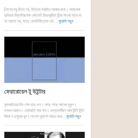
[গানের শুধু চিত্ত নয়, বিত্তের খবরটাও দরকার রাখা। আজকের
দুনিয়ায় বিত্তনিরপেক্ষ কোনোই চিত্তবৃত্তি খুঁজে পাওয়া যাবে না
তা হয়তো নয়, যাবে; বেসাতিবিত্তের এই ...
পুরোটা পড়ুন
ফেয়ারোয়েল টু উইন্টার
কুলবরইয়ের দিন শেষ হয়ে এল। গাছে গাছে আমের মুকুল।
গুনগুন ফাল্গুন। ভোমরাটা গায় গান। বসন্তসমীরণ আর টুইট টুইট
বিহঙ্গ ও দুপুরের ধুন। অংশত কুয়াশা আরও কয়ে...
পুরোটা পড়ুন