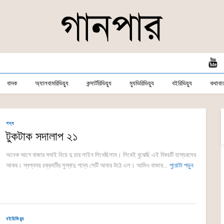
বাদক
অ্যালবামরিভিয়্যু
কন্সার্টরিভিয়্যু
ম্যুভিরিভিয়্যু
বইরিভিয়্যু
কথাবার্
গদ্য
টুকটাক সদালাপ ২১
অনেক আগে বাজার সদাই নিয়ে দু চার লাইন লিখেছিলাম। লিখেই বুঝেছি এই বিষয়টি হাস্যরসের
আকর। স্বপ্নময় চক্রবর্তীর সুস্বাদু গদ্যে সেটি আবার উঠে এল। আমিও বাজার...
পুরোটা পড়ুন
বইরিভিয়্যু