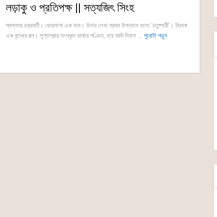
লড়াকু ও প্রতিপক্ষ || সত্যজিৎ সিংহ
স্বপ্নময় চক্রবর্তী। ঘোরলাগা এক নাম। উনার লেখা প্রথম উপন্যাস হলো ‘চতুষ্পাঠী’। নিঃসঙ্গ
এক বৃদ্ধের গল্প। লুপ্তপ্রায় সংস্কৃত ভাষার পণ্ডিত, যার আদি নিবাস ...
পুরোটা পড়ুন