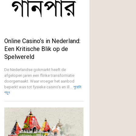
Online Casino’s in Nederland:
Een Kritische Blik op de
Spelwereld
De Nederlandse gokmarkt heeft de
afgelopen jaren een flinke transformatie
doorgemaakt. Waar vroeger het aanbod
beperkt was tot fysieke casino’s en ill...
পুরোটা
পড়ুন