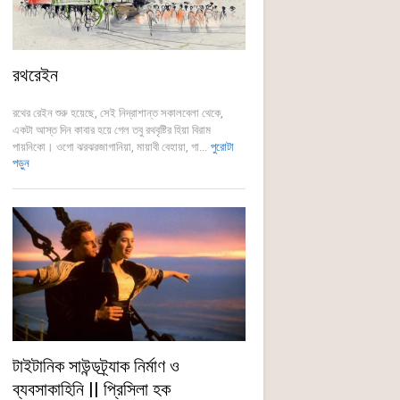
রথরেইন
রথের রেইন শুরু হয়েছে, সেই নিদ্রাশান্ত সকালবেলা থেকে,
একটা আস্ত দিন কাবার হয়ে গেল তবু রথবৃষ্টির হিয়া বিরাম
পায়নিকো। ওগো ঝরঝরজাগানিয়া, মায়াবী বেহায়া, গা...
পুরোটা
পড়ুন
টাইটানিক সাউন্ডট্র্যাক নির্মাণ ও
ব্যবসাকাহিনি || প্রিসিলা হক