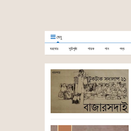
মেনু
ঘরদোর
সূচিপৃষ্ঠা
গায়ক
গান
গদ্য