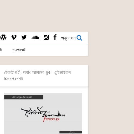
অনুসন্ধান
তা
গানপারঘাট
টেরাটোমার্টা, অর্থাৎ আমাদের মুখ : এন্টিভাইরাল
চিত্রপ্রদর্শনী