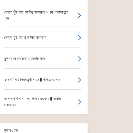
শোনো পুঁইপাতা, জাকির জাফরান ও এক গার্ডেনারের
গান
শোনো পুঁইপাতা || জাকির জাফরান
জন্মগানের কৃতজ্ঞতা || মনোজ দাস
ফরেস্ট সিটি দিনপত্রী / ১২ || পাপড়ি রহমান
জালাল উদ্দীন খাঁ : আশেকের রওজায় || সরোজ
মোস্তফা
ট্যাগগুলো