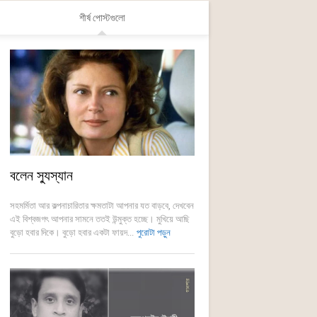
শীর্ষ পোস্টগুলো
বলেন স্যুস্যান
সহমর্মিতা আর কল্পনাচারিতার ক্ষমতাটা আপনার যত বাড়বে, দেখবেন
এই বিশ্বজগৎ আপনার সামনে ততই উন্মুক্ত হচ্ছে। মুখিয়ে আছি
বুড়ো হবার দিকে। বুড়ো হবার একটা ফায়দ...
পুরোটা পড়ুন