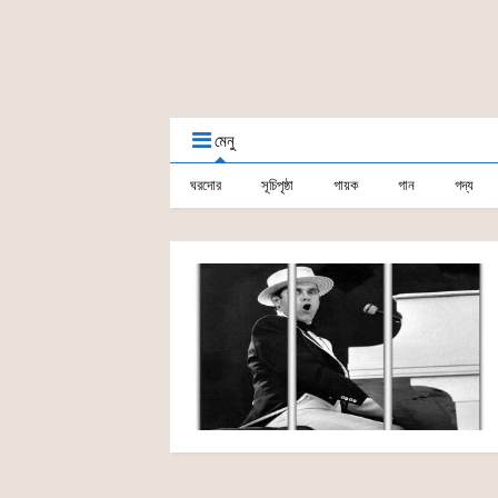
মেনু
ঘরদোর
সূচিপৃষ্ঠা
গায়ক
গান
গদ্য