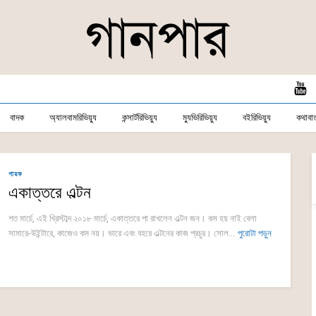
বাদক
অ্যালবামরিভিয়্যু
কন্সার্টরিভিয়্যু
ম্যুভিরিভিয়্যু
বইরিভিয়্যু
কথাবার্
গায়ক
একাত্তরে এল্টন
গত মার্চে, এই খ্রিস্টাব্দ ২০১৮ মার্চে, একাত্তরে পা রাখলেন এল্টন জন। কম হয় নাই বেলা
সামারে-উইন্টারে, কাজেও কম নয়। ভারে এবং বহরে এল্টনের কাজ প্রচুর। সোল...
পুরোটা পড়ুন