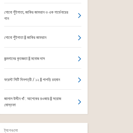
শোনো পুঁইপাতা, জাকির জাফরান ও এক গার্ডেনারের
গান
শোনো পুঁইপাতা || জাকির জাফরান
জন্মগানের কৃতজ্ঞতা || মনোজ দাস
ফরেস্ট সিটি দিনপত্রী / ১২ || পাপড়ি রহমান
জালাল উদ্দীন খাঁ : আশেকের রওজায় || সরোজ
মোস্তফা
ট্যাগগুলো