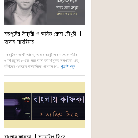
করপুটের ঈশ্বরী ও অমিত রেজা চৌধুরী ||
হাসান শাহরিয়ার
করপুটতল একটা আয়না, আমার করপুট-আয়না থেকে বেরিয়ে
এসো ময়ূরের পেখমে নেমে আসা বর্ষাগোধূলির অনিশ্চয়তা ধরে,
কাঁটাঝোপে কেঁচোর মাস্তানিকে পরাগায়ন শি...
পুরোটা পড়ুন
বাংলায় কাফকা || সত্যজিৎ সিংহ