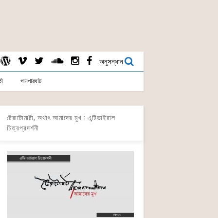
অনুসন্ধান
তা
গানপারঘাট
টেরাটোমার্টা, অর্থাৎ আমাদের মুখ : এন্টিভাইরাল
চিত্রপ্রদর্শনী