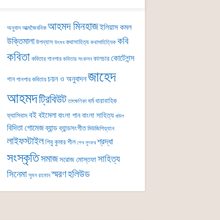
আহমদ মিনহাজ
ইলিয়াস কমল
অনুবাদ
আত্মজৈবনিক
কবি
উক্তিমালা
উপন্যাস
কথাসাহিত্য
কথাসাহিত্যিক
উৎসব
কবিতা
কোটেশন্স
কালচার
কবিতার গানপার
কবিতার সংকলন
জাহেদ
চয়ন ও অনুবাদন
গান
গানপার কবিতার
আহমদ
ট্রিবিউট
ধর্ম
ধারাবাহিক
তাৎক্ষণিকা
বই
বইমেলা
বাংলা গান
বাংলা সাহিত্য
ফ্যাসিবাদ
বাউল
বিদিতা গোমেজ
ব্যান্ড
ব্যান্ডসংগীত
মিউজিশিয়্যান
লাইফস্টাইল
শ্রদ্ধা
শিবু কুমার শীল
শেখ লুৎফর
সংস্কৃতি
সমাজ
সাহিত্য
সরোজ মোস্তফা
সিনেমা
স্মরণ
হলিউড
সুমন রহমান