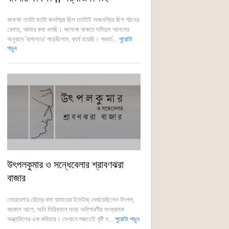
কাফকা নামটা যতটা জনপ্রিয় ছিল ততটাই অজনপ্রিয় ছিল পঠনের
বেলায়, আমার কথা বলছি। কলেজে থাকতে সমিদুল আলমের
অনুবাদে ‘রূপান্তর’ পড়েছিলাম, ব্যর্থ হয়েছি। পরবর্ত...
পুরোটা
পড়ুন
উৎপলকুমার ও সন্ধেবেলার শ্রাবণঝরা
বাজার
ভোরবেলার রৌদ্রে বসা বাজারের ইমেইজ্ দেখায়েছিলেন উৎপল,
বহুকাল আগে, অতি লিরিক্যাল্ অথচ অবিস্মরণীয় সংক্রামক
অন্ত্যমিলের এক কবিতায়। সেখানে শুরুতেই বৃষ্টি হ...
পুরোটা পড়ুন