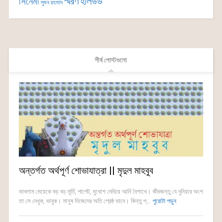
সিনেমা
স্মরণ
হলিউড
সুমন রহমান
শীর্ষ পোস্টগুলো
অন্তর্গত অর্থপূর্ণ শোভাযাত্রা || মৃদুল মাহবুব
ভাবলাম মেয়েকে বড় বড় মূ‌র্তি, পাপেট, মুখোশ দে‌খিয়ে আনি বৈশাখে। জীবজন্তু যে দ‌ু‌নিয়ার অংশ
তা সে দেখুক, ভাবুক। মানুষ নিজেদের অতি শ্রেষ্ঠ ভাবে। কিন্তু প্...
পুরোটা পড়ুন