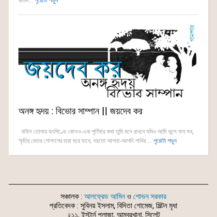
জীবন...
পুরোটা পড়ুন
অনঙ্গ হৃদয় : বিভোর সাম্পান || জয়দেব কর
বাউল তোমার হৃৎপিণ্ডে কোনও-এক পূর্ণিমার কথা তুমি মনে রাখবে যদিও আমি ভুলে যাব সব,
স্মৃতির ভেতর গোলাপের চারা মরে যাবে; নয়তো আপনা-আপনি পাখির ...
পুরোটা পড়ুন
সঞ্চালক :
আলফ্রেড আমিন
ও
শোভন সরকার
প্রতিবেদক : সুবিনয় ইসলাম, বিদিতা গোমেজ, মিল্টন মৃধা
২১১, ইস্টার্ন প্লাজা, আম্বরখানা, সিলেট