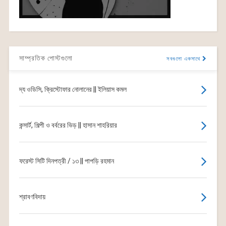
সাম্প্রতিক পোস্টগুলো
সবগুলো একসাথে
দ্য ওডিসি, ক্রিস্টোফার নোলানের || ইলিয়াস কমল
কন্সার্ট, শিল্পী ও বর্বরের ভিড় || হাসান শাহরিয়ার
ফরেস্ট সিটি দিনপত্রী / ১৩ || পাপড়ি রহমান
শ্রাবণবিদায়