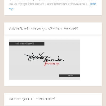
জের ধরে নেটপাড়ায় হইচই হচ্ছে বেশ। আরজে কিবরিয়ার সঙ্গে সওয়াল-জওয়াবের চ...
পুরোটা
পড়ুন
টেরাটোমার্টা, অর্থাৎ আমাদের মুখ : এন্টিভাইরাল চিত্রপ্রদর্শনী
নয়া গানের প্রবাহ ।। গানপার কনচার্তো