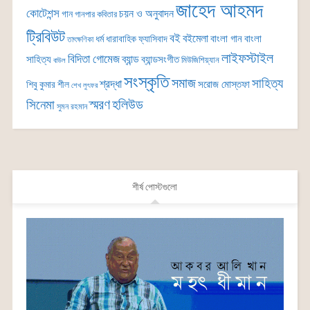
জাহেদ আহমদ
কোটেশন্স
চয়ন ও অনুবাদন
গান
গানপার কবিতার
ট্রিবিউট
বই
বইমেলা
বাংলা গান
বাংলা
ধর্ম
ধারাবাহিক
ফ্যাসিবাদ
তাৎক্ষণিকা
লাইফস্টাইল
বিদিতা গোমেজ
ব্যান্ড
সাহিত্য
ব্যান্ডসংগীত
মিউজিশিয়্যান
বাউল
সংস্কৃতি
সমাজ
সাহিত্য
শ্রদ্ধা
সরোজ মোস্তফা
শিবু কুমার শীল
শেখ লুৎফর
সিনেমা
স্মরণ
হলিউড
সুমন রহমান
শীর্ষ পোস্টগুলো