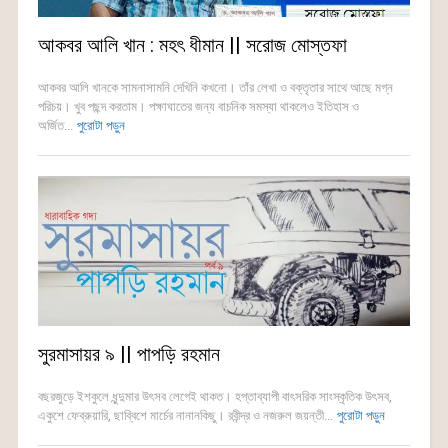
আকবর আলি খান : মহৎ ধীমান || সরোজ মোস্তফা
আকবর আলি খানকে সামনাসামনি দেখিনি কখনো। তাঁর লেখা ও বক্তৃতার সাথে আছে মগ্ন
পরিচয়। খুব পছন্দ করতাম। পক্ষাঘাতের জন্য বাচনিক সমস্যা থাকলেও ইতিহাস ও
অর্জিত...
পুরোটা পড়ুন
সুরমাসায়র ৯ || পাপড়ি রহমান
বছরজুড়ে ইশকুলে ধুন্দুমার উৎসব লেগেই থাকত। হপ্তাব্যাপী বাৎসরিক সাংস্কৃতিক উৎসব,
একুশে ফেব্রুয়ারি, ছাব্বিশে মার্চের নানানকিছু। রবীন্দ্র ও নজরুল জয়ন্তী...
পুরোটা পড়ুন