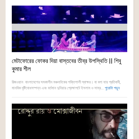
মেটাফোরের ফোকর দিয়া বাস্তবের তীব্র উপস্থিতি || শিবু
কুমার শীল
রিজওয়ান বাংলাদেশের সমকালীন মঞ্চনাটকের শক্তিশালী স্বাক্ষর। বা বলা যায় প্রতিবাদী,
মানবিক দৃষ্টিবোধসম্পন্ন এবং বর্তমান দুনিয়ার প্রেক্ষাপটে ইসলাম ও সাম্র...
পুরোটা পড়ুন