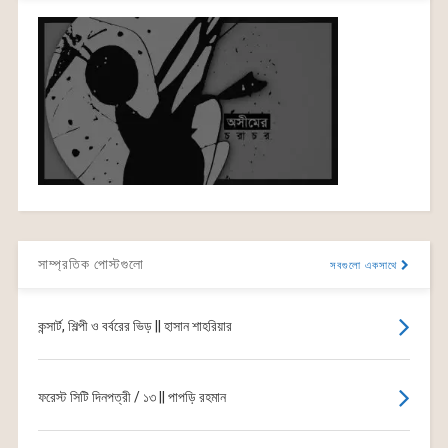
সাম্প্রতিক পোস্টগুলো
সবগুলো একসাথে
কন্সার্ট, শিল্পী ও বর্বরের ভিড় || হাসান শাহরিয়ার
ফরেস্ট সিটি দিনপত্রী / ১৩ || পাপড়ি রহমান