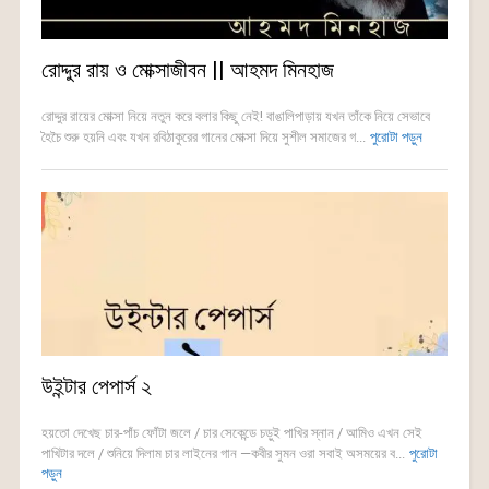
রোদ্দুর রায় ও মোক্সাজীবন || আহমদ মিনহাজ
রোদ্দুর রায়ের মোক্সা নিয়ে নতুন করে বলার কিছু নেই! বাঙালিপাড়ায় যখন তাঁকে নিয়ে সেভাবে
হৈচৈ শুরু হয়নি এবং যখন রবিঠাকুরের গানের মোক্সা দিয়ে সুশীল সমাজের গ...
পুরোটা পড়ুন
উইন্টার পেপার্স ২
হয়তো দেখেছ চার-পাঁচ ফোঁটা জলে / চার সেকেন্ডে চড়ুই পাখির স্নান / আমিও এখন সেই
পাখিটার দলে / শুনিয়ে দিলাম চার লাইনের গান —কবীর সুমন ওরা সবাই অসময়ের ব...
পুরোটা
পড়ুন