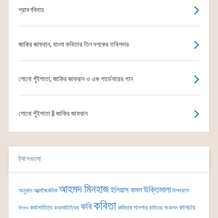
শ্রাবণবিদায়
জাকির জাফরান, বাংলা কবিতার তিন দশকের তবিলদার
শোনো পুঁইপাতা, জাকির জাফরান ও এক গার্ডেনারের গান
শোনো পুঁইপাতা || জাকির জাফরান
ট্যাগগুলো
আহমদ মিনহাজ
উক্তিমালা
ইলিয়াস কমল
অনুবাদ
আত্মজৈবনিক
উপন্যাস
কবিতা
কবি
কালচার
কথাসাহিত্য
কবিতার গানপার
কথাসাহিত্যিক
কবিতার সংকলন
উৎসব