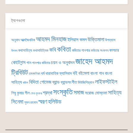
ট্যাগগুলো
আহমদ মিনহাজ
উক্তিমালা
ইলিয়াস কমল
অনুবাদ
আত্মজৈবনিক
উপন্যাস
কবিতা
কবি
কালচার
কথাসাহিত্য
কবিতার গানপার
কথাসাহিত্যিক
কবিতার সংকলন
উৎসব
জাহেদ আহমদ
কোটেশন্স
চয়ন ও অনুবাদন
গান
গানপার কবিতার
ট্রিবিউট
বই
বইমেলা
বাংলা গান
বাংলা
ধর্ম
ধারাবাহিক
ফ্যাসিবাদ
তাৎক্ষণিকা
লাইফস্টাইল
বিদিতা গোমেজ
ব্যান্ড
সাহিত্য
ব্যান্ডসংগীত
মিউজিশিয়্যান
বাউল
সংস্কৃতি
সমাজ
সাহিত্য
শ্রদ্ধা
সরোজ মোস্তফা
শিবু কুমার শীল
শেখ লুৎফর
সিনেমা
স্মরণ
হলিউড
সুমন রহমান