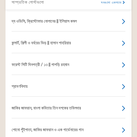
সাম্প্রতিক পোস্টগুলো
সবগুলো একসাথে
দ্য ওডিসি, ক্রিস্টোফার নোলানের || ইলিয়াস কমল
কন্সার্ট, শিল্পী ও বর্বরের ভিড় || হাসান শাহরিয়ার
ফরেস্ট সিটি দিনপত্রী / ১৩ || পাপড়ি রহমান
শ্রাবণবিদায়
জাকির জাফরান, বাংলা কবিতার তিন দশকের তবিলদার
শোনো পুঁইপাতা, জাকির জাফরান ও এক গার্ডেনারের গান