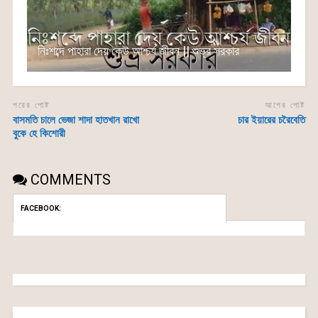
নিঃশব্দে পাহারা দেয় কেউ আশ্চর্য জীবন || শুভ্র সরকার
পরের পোষ্ট
আগের পোষ্ট
বাসমতি চালে ভেজা শাদা হাতখান রাখো
চার ইয়ারের চরৈবেতি
বুকে হে কিশোরী
COMMENTS
FACEBOOK: