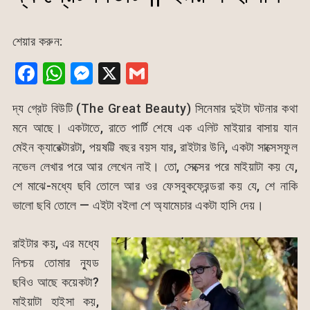
শেয়ার করুন:
F
W
M
X
G
a
h
e
m
দ্য গ্রেট বিউটি (The Great Beauty) সিনেমার দুইটা ঘটনার কথা
c
at
s
ai
মনে আছে। একটাতে, রাতে পার্টি শেষে এক এলিট মাইয়ার বাসায় যান
e
s
s
l
মেইন ক্যারেক্টারটা, পয়ষট্টি বছর বয়স যার, রাইটার উনি, একটা সাক্সেসফুল
b
A
e
নভেল লেখার পরে আর লেখেন নাই। তো, সেক্সের পরে মাইয়াটা কয় যে,
o
p
n
শে মাঝে-মধ্যে ছবি তোলে আর ওর ফেসবুকফ্রেন্ডরা কয় যে, শে নাকি
o
p
g
ভালো ছবি তোলে — এইটা বইলা শে অ্যামেচার একটা হাসি দেয়।
k
er
রাইটার কয়, এর মধ্যে
নিশ্চয় তোমার ন্যুড
ছবিও আছে কয়েকটা?
মাইয়াটা হাইসা কয়,