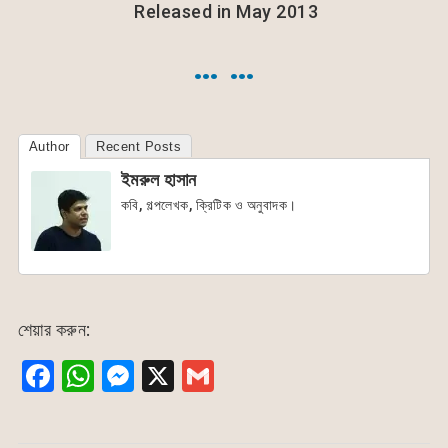
Released in May 2013
… …
Author
Recent Posts
ইমরুল হাসান
কবি, গল্পলেখক, ক্রিটিক ও অনুবাদক।
শেয়ার করুন:
F
W
M
X
G
a
h
e
m
c
at
s
ai