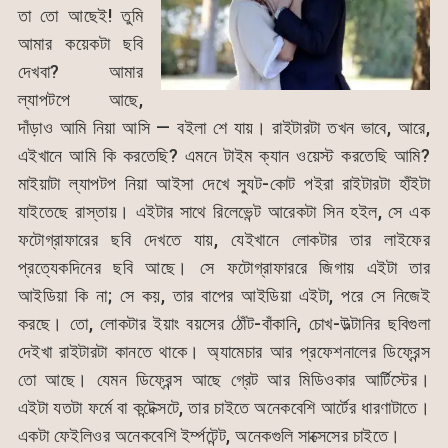
তা তো আছেই! তুমি
আমার কয়েকটা ছবি
দেখবা? আমার
ল্যাপটপে আছে,
দাঁড়াও আমি নিয়া আসি — বইলা শে যায়। রাইটারটা তখন ভাবে, আরে,
এইখানে আমি কি করতেছি? এমনে টাইম ক্যান ওয়েস্ট করতেছি আমি?
মাইয়াটা ল্যাপটপ নিয়া আইসা দেখে স্যুট-কোট পইরা রাইটারটা হাঁইটা
যাইতেছে রাস্তায়। এইটার সাথে রিলেভেন্ট আরেকটা সিন হইল, সে এক
ফটোগ্রাফারের ছবি দেখতে যায়, যেইখানে লোকটার তার লাইফের
প্রত্যেকদিনের ছবি আছে। সে ফটোগ্রাফাররে জিগায় এইটা তার
আইডিয়া কি না; সে কয়, তার বাপের আইডিয়া এইটা, পরে সে নিজেই
করছে। তো, লোকটার ইয়াং বয়সের ঠোঁট-বাঁকানি, চোখ-উল্টানির ছবিগুলা
দেইখা রাইটারটা কানতে থাকে। অ্যামেচার আর প্রফেশনালের ডিফ্রেন্স
তো আছে। যেমন ডিফ্রেন্স আছে গ্রেট আর মিডিওকার আর্টিস্টের।
এইটা যতটা ফর্মে বা কন্টেক্সটে, তার চাইতে অনেকবেশি আর্টের ধারণাটাতে।
একটা ফেইলিওর অনেকবেশি ইর্ম্পটেন্ট, অনেকগুলি সাক্সেসের চাইতে।