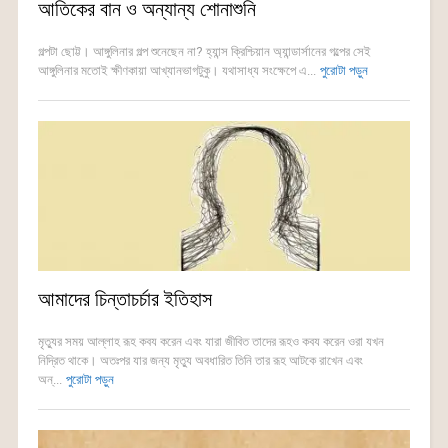
আতিকের বান ও অন্যান্য শোনাশুনি
গল্পটা ছোট্ট। আঙ্গুলিনার গল্প শুনেছেন না? হ্যান্স ক্রিশ্চিয়ান অ্যান্ডার্সানের গল্পের সেই
আঙ্গুলিনার মতোই ক্ষীণকায়া আখ্যানভাগটুকু। যথাসাধ্য সংক্ষেপে এ...
পুরোটা পড়ুন
আমাদের চিন্তাচর্চার ইতিহাস
মৃত্যুর সময় আল্লাহ রূহ কবয করেন এবং যারা জীবিত তাদের রূহও কবয করেন ওরা যখন
নিদ্রিত থাকে। অতঃপর যার জন্য মৃত্যু অবধারিত তিনি তার রূহ আটকে রাখেন এবং
অন্...
পুরোটা পড়ুন