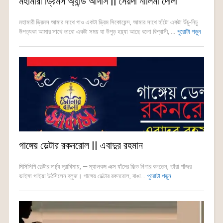
মহামারী ড্রিমস অ্যান্ড আদার্স || সৈয়দা নীলিমা দোলা
মহামারী ড্রিমস আমার সাথে গাও একটা ড্রিম সিকোয়েন্স, আমার সাথে হাঁটো একটা উঁচু-নিচু
উপত্যকা আমার সাথে ভাবো একটা সময় যা উপুড় হয়্যা আছে বলো বিশ্বাসী, ...
পুরোটা পড়ুন
গাঙ্গেয় ডেল্টার রকনরোল || এবাদুর রহমান
মিসিসিপি ডেল্টার দার্ঢ্য দ্রাঘিমায়, — ম্যালকম এক্স যাঁদের ফিল্ড নিগার বলতেন, তাঁরা পাঁজর
ভাইঙ্গা গাইয়া উঠসিলেন ব্লুজ। গাঙ্গেয় ডেল্টার রকনরোল, বাঙা...
পুরোটা পড়ুন