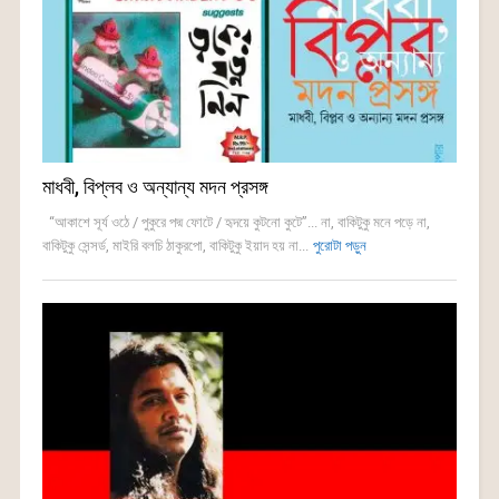
মাধবী, বিপ্লব ও অন্যান্য মদন প্রসঙ্গ
“আকাশে সূর্য ওঠে / পুকুরে পদ্ম ফোটে / হৃদয়ে কুটনো কুটে”... না, বাকিটুকু মনে পড়ে না,
বাকিটুকু সেন্সর্ড, মাইরি বলচি ঠাকুরপো, বাকিটুকু ইয়াদ হয় না...
পুরোটা পড়ুন