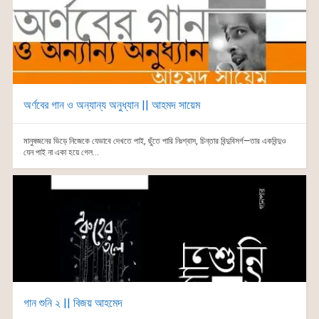
অর্ণবের গান ও অন্যান্য অনুধ্যান || আহমদ সায়েম
মানুষজনের ভিড়ে নিজেকে যেভাবে দেখতে পাই, ছুঁতে পারি নিঃশ্বাস, চিন্তার বিন্দুবিসর্গ—তার একবিন্দুও
যেন পাই না একা হয়ে গেল...
গান শুনি ২ || বিজয় আহমেদ