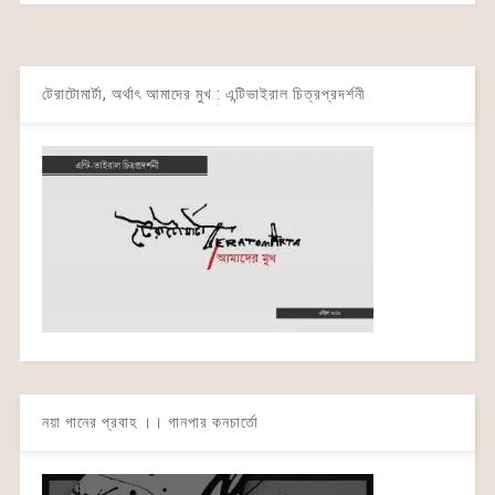
টেরাটোমার্টা, অর্থাৎ আমাদের মুখ : এন্টিভাইরাল চিত্রপ্রদর্শনী
নয়া গানের প্রবাহ ।। গানপার কনচার্তো