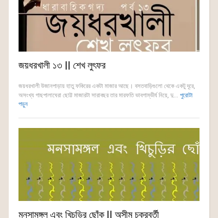
জয়ধরখালী ১৩ || শেখ লুৎফর
জয়ধরখালী উজানপাড়ায় হাতু ফকিরের একটা মাজার আছে। বসতবাড়িগুলো থেকে একটু দূরে,
অসংখ্য গাছপালাঘেরা ছোট্ট মাজারটা সারাবছর তার মারফতি ভাবগাম্ভীর্য নিয়ে, দু...
পুরোটা
পড়ুন
মনসামঙ্গল এবং খিচুড়ির ছোঁক || অসীম চক্রবর্তী