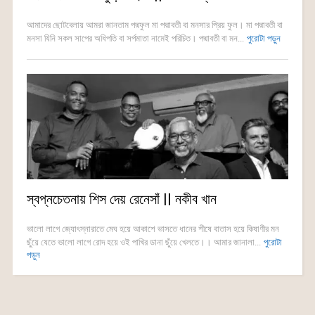
আমাদের ছোটবেলায় আমরা জানতাম পদ্মফুল মা পদ্মাবতী বা মনসার প্রিয় ফুল। মা পদ্মাবতী বা
মনসা যিনি সকল সাপের অধিপতি বা সর্পমাতা নামেই পরিচিত। পদ্মাবতী বা মন...
পুরোটা পড়ুন
স্বপ্নচেতনায় শিস দেয় রেনেসাঁ || নকীব খান
ভালো লাগে জ্যোৎস্নারাতে মেঘ হয়ে আকাশে ভাসতে ধানের শীষে বাতাস হয়ে কিষাণীর মন
ছুঁয়ে যেতে ভালো লাগে রোদ হয়ে ওই পাখির ডানা ছুঁয়ে খেলতে।। আমার জানালা...
পুরোটা
পড়ুন