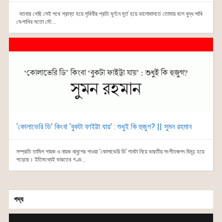
যতবার গেছি সেই পথে শ্রান্ত হয়ে পৃথিবীর প্রতি ঘূর্ণনে মূর্ত হয়ে ভালোবাসতে তোমায় বলে বুদ্ধ পাখি
যে-পাখির মতো মৌ...
‘কোলাভেরি ডি’ কিংবা ‘বুকটা ফাইট্টা যায়’ : শুধুই কি হুজুগ? || সুমন রহমান
সম্প্রতি তামিল গায়ক ও নায়ক ধানুশের গাওয়া ‘কোলাভেরি ডি’ গানটা নিয়ে ভারতীয় সংগীতজগৎ বিমূঢ় হয়ে
পড়েছে। ইতিমধ্যেই ভারতের গণ্ড...
গদ্য