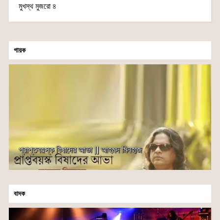
মুখস্থ মুজরো ৪
গায়ক
প্রাপ্তবয়স্ক বিষাদের আভা || আহমদ মিনহাজ
বাদক