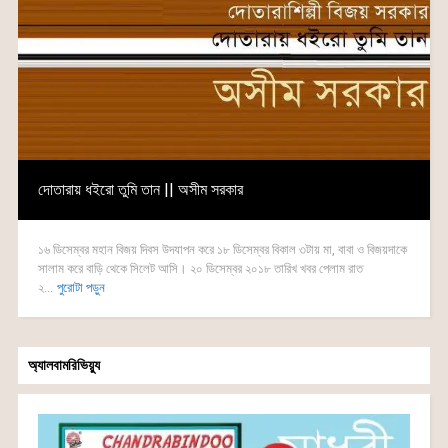
দোতারায় ধইরো তুমি তান || অসীম সরকার
১৬ ডিসেম্বর মহান বিজয় দিবস উদযাপন করে ১৮ ডিসেম্বর বিকাল ৩টায় মা, বাবা ও বিজয়দাকে
সালাম করে বাড়ি থেকে সিলেট আসি। ২০ ডিসেম্বর ২০১৮ তারিখ খবর পেলাম রাত
২...
পুরোটা পড়ুন
অ্যালবামরিভিয়্যু