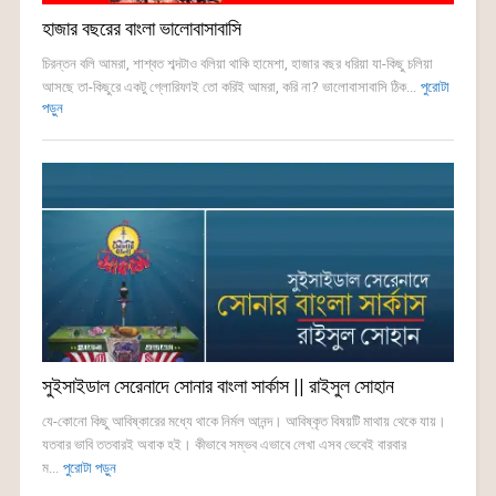
হাজার বছরের বাংলা ভালোবাসাবাসি
চিরন্তন বলি আমরা, শাশ্বত শব্দটাও বলিয়া থাকি হামেশা, হাজার বছর ধরিয়া যা-কিছু চলিয়া
আসছে তা-কিছুরে একটু গ্লোরিফাই তো করিই আমরা, করি না? ভালোবাসাবাসি ঠিক...
পুরোটা
পড়ুন
সুইসাইডাল সেরেনাদে সোনার বাংলা সার্কাস || রাইসুল সোহান
যে-কোনো কিছু আবিষ্কারের মধ্যে থাকে নির্মল আনন্দ। আবিষ্কৃত বিষয়টি মাথায় থেকে যায়।
যতবার ভাবি ততবারই অবাক হই। কীভাবে সম্ভব এভাবে লেখা এসব ভেবেই বারবার
ম...
পুরোটা পড়ুন