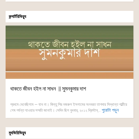
কন্সার্টরিভিয়্যু
থাকতে জীবন হইল না সাধন || সুমনকুমার দাশ
প্রথমে ভেবেছিলাম — যাব না। কিন্তু পির নজরুল ইসলামের অনবরত তাগদায় সিদ্ধান্ত পাল্টিয়ে
পুরোটা পড়ুন
শেষ পর্যন্ত যাওয়ার সম্মতি জানাই। সেদিন ছিল বুধবার, ২০১২ খ্রিস্টাব্...
ম্যুভিরিভিয়্যু