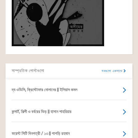
সাম্প্রতিক পোস্টগুলো
সবগুলো একসাথে
দ্য ওডিসি, ক্রিস্টোফার নোলানের || ইলিয়াস কমল
কন্সার্ট, শিল্পী ও বর্বরের ভিড় || হাসান শাহরিয়ার
ফরেস্ট সিটি দিনপত্রী / ১৩ || পাপড়ি রহমান