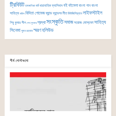
ট্রিবিউট
বই
বইমেলা
বাংলা গান
বাংলা
ধর্ম
ধারাবাহিক
ফ্যাসিবাদ
তাৎক্ষণিকা
লাইফস্টাইল
বিদিতা গোমেজ
ব্যান্ড
সাহিত্য
ব্যান্ডসংগীত
মিউজিশিয়্যান
বাউল
সংস্কৃতি
সমাজ
সাহিত্য
শ্রদ্ধা
সরোজ মোস্তফা
শিবু কুমার শীল
শেখ লুৎফর
সিনেমা
স্মরণ
হলিউড
সুমন রহমান
শীর্ষ পোস্টগুলো