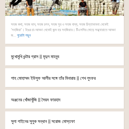
সন্ধ্যারাতে সহজিয়া || প্রান্তর চৌধুরী
সহজ কথা, সহজ ভাব, সহজ চলন, সহজ সুর ও সহজ বাদ্য, সহজ চিন্তাভাবনা থেকেই
‘সহজিয়া’। টঙের চা-আড্ডা থেকেই জন্ম হয় সহজিয়ার। টিএসসির মোড়ে সন্ধ্যারাতে আড্ডা
জ...
পুরোটা পড়ুন
মুখোমুখি গুন্টার গ্রাস || মৃদুল মাহবুব
শাহ মোহাম্মদ ইউসুফ আলীর সঙ্গে তাঁর মিনারায় || শেখ লুৎফর
অঞ্জনের খোঁজাখুঁজি || সৈয়দ ফারহাদ
সুলা গাইনের সুলুক সন্ধান || সরোজ মোস্তফা