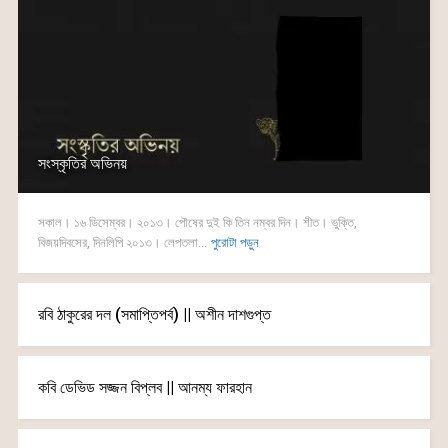
সংস্কৃতির অভিনয়
সকাল। ১৬ ডিসেম্বর। ২০১৩। পৌষের দুই কি তিন নম্বর দিন। শীত। ভুক্তি,
বিজয়দিবসের, দিনলিপি ২০১৩। লেপতলা...
পুরোটা পড়ুন
রবি ঠাকুরের দল (সমাপ্তিপর্ব) || অশীন দাশগুপ্ত
কবি ডেভিড সজ্জন বিপ্লব || আনম্য ফারহান