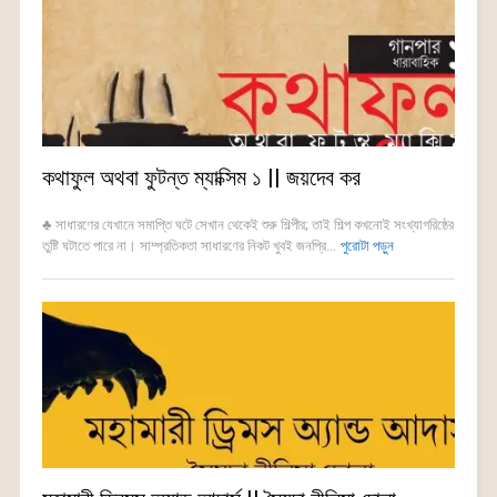
কথাফুল অথবা ফুটন্ত ম্যাক্সিম ১ || জয়দেব কর
♣ সাধারণের যেখানে সমাপ্তি ঘটে সেখান থেকেই শুরু শিল্পীর; তাই শিল্প কখনোই সংখ্যাগরিষ্ঠের
তুষ্টি ঘটাতে পারে না। সাম্প্রতিকতা সাধারণের নিকট খুবই জনপ্রি...
পুরোটা পড়ুন