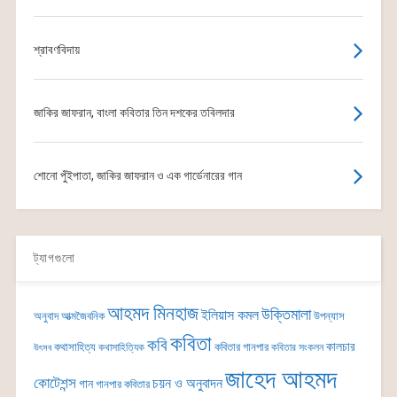
শ্রাবণবিদায়
জাকির জাফরান, বাংলা কবিতার তিন দশকের তবিলদার
শোনো পুঁইপাতা, জাকির জাফরান ও এক গার্ডেনারের গান
ট্যাগগুলো
আহমদ মিনহাজ
উক্তিমালা
ইলিয়াস কমল
অনুবাদ
আত্মজৈবনিক
উপন্যাস
কবিতা
কবি
কালচার
কথাসাহিত্য
কবিতার গানপার
কথাসাহিত্যিক
কবিতার সংকলন
উৎসব
জাহেদ আহমদ
কোটেশন্স
চয়ন ও অনুবাদন
গান
গানপার কবিতার