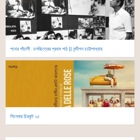
পথের পাঁচালী : চলচ্চিত্রের প্রথম পাঠ || সন্দীপন চট্টোপাধ্যায়
সিনেমার চিরকুট ২৫