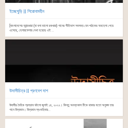
ইচ্ছেঘুড়ি || শিরোনামহীন
[বাংলাদেশের ব্যান্ডধারা (বা বলা ভালো রকধারা) গানের গীতিভাগ সবসময় যেন পাঠকের অবহেলা পেয়ে
এসেছে, হেলায়ফেলায় দেখা হয়েছে এই ...
উদাসীচিত্র || প্রণবেশ দাশ
উদাসীর দৈহিক প্রস্থান ঘটলো জুলাই ১৪, ২০২২। কিন্তু অনন্তকাল টিকে থাকার মতো অনুষঙ্গ তার
গানে বিদ্যমান। বিদ্যমান স্ব-মহিমায়...