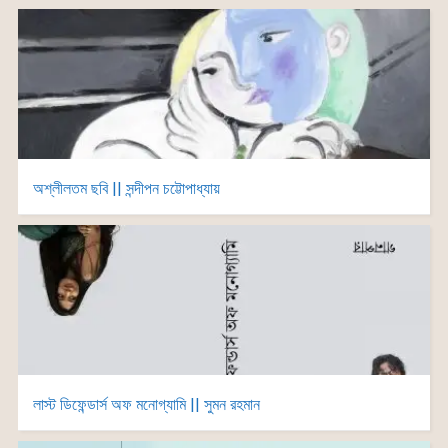
অশ্লীলতম ছবি || সন্দীপন চট্টোপাধ্যায়
লাস্ট ডিফেন্ডার্স অফ মনোগ্যামি || সুমন রহমান