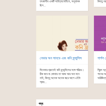
তৎকালীন একটি সাহিত্যপোর্টালে, অনুবাদক
কিন্তু ন
ছিল...
নেভার অন সানডে এবং কনি ফ্র্যান্সিস
পার্পল
সিনেমার থ্রুতেই কনি ফ্র্যান্সিসের সঙ্গে পরিচয়।
প্রিন্স 
ঠিক কবে বা কোথায় তা আজ আর অত মনে
গানের অ
নাই, কিন্তু অনেক অনেক বছর আগে এইটা
অরিজিন্য
প্রায়...
গদ্য