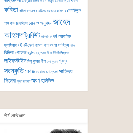
কবি
উক্তিমালা
উপন্যাস
কথাসাহিত্য
কথাসাহিত্যিক
উৎসব
কবিতা
কোটেশন্স
কালচার
কবিতার গানপার
কবিতার সংকলন
জাহেদ
চয়ন ও অনুবাদন
গান
গানপার কবিতার
আহমদ
ট্রিবিউট
ধর্ম
ধারাবাহিক
তাৎক্ষণিকা
বই
বইমেলা
বাংলা গান
বাংলা সাহিত্য
ফ্যাসিবাদ
বাউল
বিদিতা গোমেজ
ব্যান্ড
ব্যান্ডসংগীত
মিউজিশিয়্যান
লাইফস্টাইল
শ্রদ্ধা
শিবু কুমার শীল
শেখ লুৎফর
সংস্কৃতি
সমাজ
সাহিত্য
সরোজ মোস্তফা
সিনেমা
স্মরণ
হলিউড
সুমন রহমান
শীর্ষ পোস্টগুলো