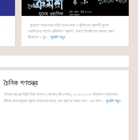
টুকটাক সদালাপ ১৬
পুরোনো শহরে যারা থাকি তাদের মায়া ও মুসিবতের প্রদর্শনী মুনেম
—
ওয়াসিফের সোলো এক্সিবিশন ‘ক্রমশ’ দেখতে গিয়েছিলাম আমরা বেঙ্গল
শিল্পালয়ে। মুন...
পুরোটা পড়ুন
চৈনিক গণতন্ত্র
পনেরো বছরের বিরতি নিয়া গানস্-ন্-রোজেস্, জিএনআর, ২০০৮/২০০৯ সন্ধিক্ষণে অ্যালবাম
রিলিজ করে ব্যান্ডের পুরানা ফ্যানদের মধ্যে ফের প্রাণের সঞ্চার করে। এর আগে...
পুরোটা পড়ুন