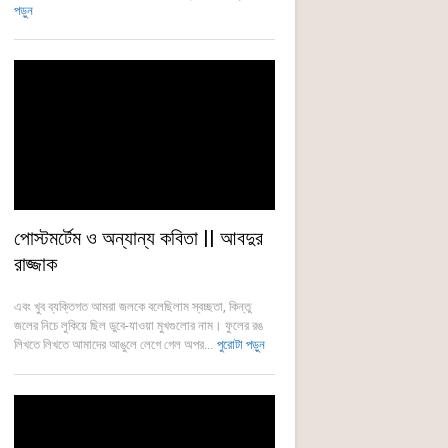
পড়ুন
পোস্টমর্টেম ও অন্যান্য কবিতা || আবদুর
রাজ্জাক
এবং খুব ব্যক্তিগত আমরা জলকে বলেছিলাম স্বচ্ছতা, কিন্তু
জলের নিচে লুকিয়ে ছিল ডুবে-যাওয়া মুখগুলোর নাম। ফুলের রঙ
লিখতে লিখতে আমাদের আঙুলে লেগে গেল অপর...
পুরোটা পড়ুন