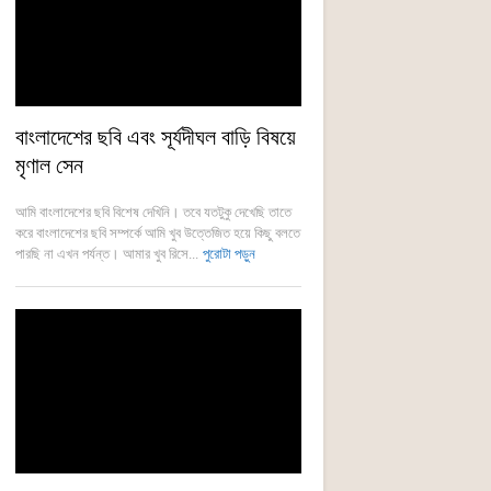
বাংলাদেশের ছবি এবং সূর্যদীঘল বাড়ি বিষয়ে
মৃণাল সেন
আমি বাংলাদেশের ছবি বিশেষ দেখিনি। তবে যতটুকু দেখেছি তাতে
করে বাংলাদেশের ছবি সম্পর্কে আমি খুব উত্তেজিত হয়ে কিছু বলতে
পারছি না এখন পর্যন্ত। আমার খুব রিসে...
পুরোটা পড়ুন