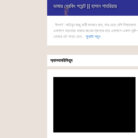
ভাষার ব্রেকিং পয়েন্ট || হাসান শাহরিয়ার
উৎসর্গ : আইয়ুব বাচ্চু ভারী কনকনে রাত, তার চেয়ে বেশি নিস্তব্ধতা
একপাশে নড়তেছে হাজার বছরের স্বপ্নের হাড় একপাশে একলা তুমি
তোমার ওই শান্ত চোখ...
পুরোটা পড়ুন
অ্যালবামরিভিয়্যু