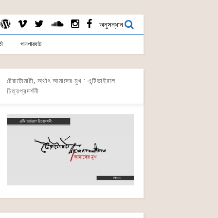
অনুসন্ধান
তা
গানপারঘাট
টেরাটোমার্টা, অর্থাৎ আমাদের মুখ : এন্টিভাইরাল
চিত্রপ্রদর্শনী