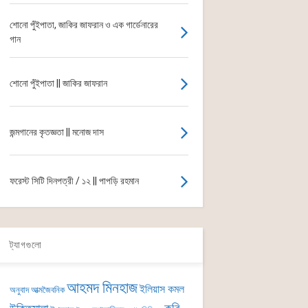
শোনো পুঁইপাতা, জাকির জাফরান ও এক গার্ডেনারের
গান
শোনো পুঁইপাতা || জাকির জাফরান
জন্মগানের কৃতজ্ঞতা || মনোজ দাস
ফরেস্ট সিটি দিনপত্রী / ১২ || পাপড়ি রহমান
ট্যাগগুলো
আহমদ মিনহাজ
ইলিয়াস কমল
অনুবাদ
আত্মজৈবনিক