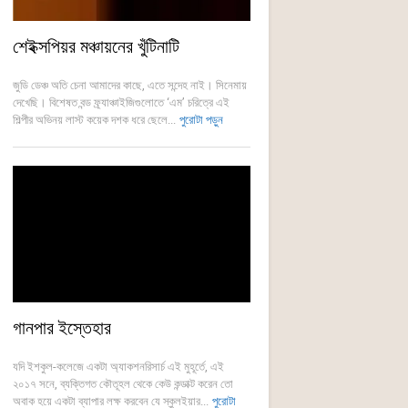
শেইক্সপিয়র মঞ্চায়নের খুঁটিনাটি
জুডি ডেঞ্চ অতি চেনা আমাদের কাছে, এতে সন্দেহ নাই। সিনেমায়
দেখেছি। বিশেষত বন্ড ফ্র্যাঞ্চাইজিগুলোতে ‘এম’ চরিত্রে এই
শিল্পীর অভিনয় লাস্ট কয়েক দশক ধরে ছেলে...
পুরোটা পড়ুন
গানপার ইস্তেহার
যদি ইশকুল-কলেজে একটা অ্যাকশনরিসার্চ এই মুহূর্তে, এই
২০১৭ সনে, ব্যক্তিগত কৌতূহল থেকে কেউ কন্ডাক্ট করেন তো
অবাক হয়ে একটা ব্যাপার লক্ষ করবেন যে স্কুলইয়ার...
পুরোটা