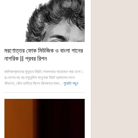
মরণোত্তর ফোক মিউজিক ও বাংলা গানের
নাগরিক || প্রবর রিপন
কালিকাপ্রসাদের মৃত্যুতে বিরাট শোকসভার আয়োজন করা হলো।
দু-দেশের বড় বড় মনুমেন্টাল মানুষেরা বিরাট ড্রামসের তালে
কাঁদলেন, কেঁদে ভাসিয়ে দিলেন শিল্পকলার শুকন...
পুরোটা পড়ুন