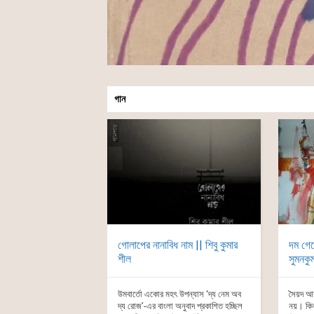
গান
গোলাপের নানাবিধ নাম || শিবু কুমার
দম গেল
শীল
সুমনকু
উমবার্তো একোর মহৎ উপন্যাস ‘দ্য নেম অব
সৈয়দ আব
দ্য রোজ’-এর বাংলা অনুবাদ প্রকাশিত হচ্ছিল
নয়। কিন্