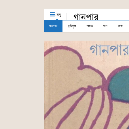
মেনু
ঘরদোর
সূচিপৃষ্ঠা
গায়ক
গান
গদ্য