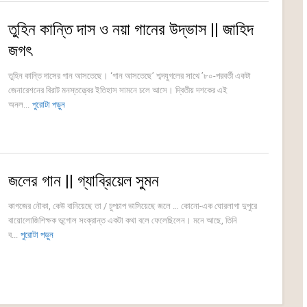
তুহিন কান্তি দাস ও নয়া গানের উদ্ভাস || জাহিদ
জগৎ
তুহিন কান্তি দাসের গান আসতেছে। ‘গান আসতেছে’ শব্দযুগলের সাথে ’৮০-পরবর্তী একটা
জেনারেশনের বিরাট মনস্তত্ত্বের ইতিহাস সামনে চলে আসে। দ্বিতীয় দশকের এই
অনল...
পুরোটা পড়ুন
জলের গান || গ্যাব্রিয়েল সুমন
কাগজের নৌকা, কেউ বানিয়েছে তা / চুপচাপ ভাসিয়েছে জলে … কোনো-এক ঘোরলাগা দুপুরে
বায়োলোজিশিক্ষক ভূগোল সংক্রান্ত একটা কথা বলে ফেলেছিলেন। মনে আছে, তিনি
ব...
পুরোটা পড়ুন