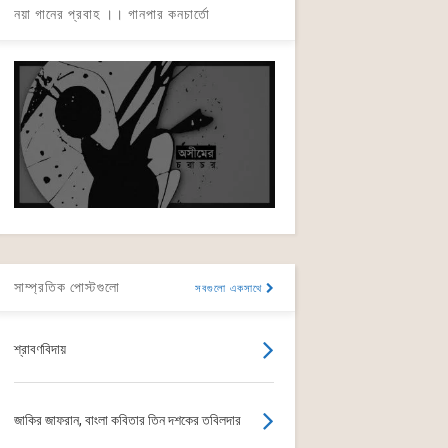
নয়া গানের প্রবাহ ।। গানপার কনচার্তো
সাম্প্রতিক পোস্টগুলো
সবগুলো একসাথে
শ্রাবণবিদায়
জাকির জাফরান, বাংলা কবিতার তিন দশকের তবিলদার