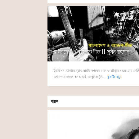
বাংলাদেশ ও ব্যান্ডসংগীত || সুমন রহমান
ট্রাডিশন আকারে ব্যান্ড ষাটের দশকের ঢাকা ও চট্টগ্রামে শুরু হয়ে গে
তখন গান বলতে কলকাতাই আধুনিক (সি...
পুরোটা পড়ুন
গায়ক