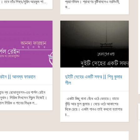
য়। তবে তাঁর শিষ্য/মুরিদ আরকুম শা...
প্রয়াণদিবস। শ্রাবণের বৃষ্টিবাদলেও নরসিংদী,
ক...
 রেইন || আনম্য ফারহান
দুইটি দেহের একটি সফর || শিবু কুমার
শীল
অ্যান্ড দ্য রেভোল্যুশন-এর পার্পল রেইন
নুবাদ। লিরিক লিখসেন প্রিন্স নিজেই।
একটা কিছু দানা বেঁধে ওঠে ভেতরে। তাতে
াল লিরিক ও গানের লিঙ্ক ল...
কুঁড়ি আর ফুল জন্মায়। বেড়ে ওঠে আকাশের
দিকে চেয়ে। একটা গানও তাই কখনো হতাশার
চ...