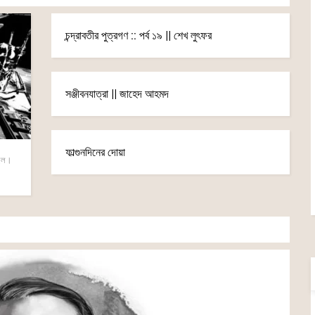
চন্দ্রাবতীর পুত্রগণ :: পর্ব ১৯ || শেখ লুৎফর
সঞ্জীবনযাত্রা || জাহেদ আহমদ
ফাল্গুনদিনের দোয়া
ছিল।