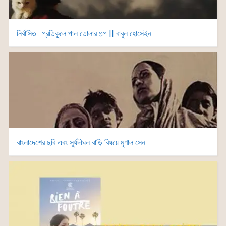
নির্বাসিত : প্রতিকূলে পাল তোলার গল্প || বাবুল হোসেইন
বাংলাদেশের ছবি এবং সূর্যদীঘল বাড়ি বিষয়ে মৃণাল সেন