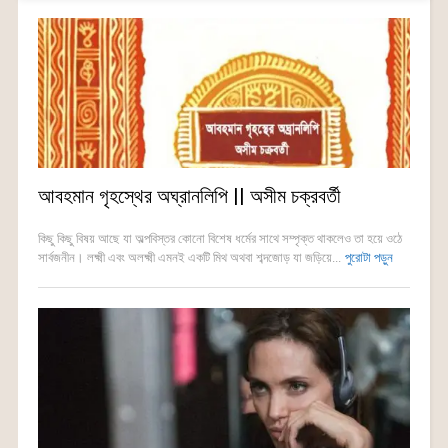
আবহমান গৃহস্থের অঘ্রানলিপি || অসীম চক্রবর্তী
কিছু কিছু বিষয় আছে যা অল্পবিস্তর কোনো বিশেষ ধর্মের সাথে সম্পৃক্ত থাকলেও তা হয়ে ওঠে
সার্বজনীন। লক্ষ্মী এবং অলক্ষ্মী এমনই একটি মিথ অথবা শব্দজোড় যা জড়িয়ে...
পুরোটা পড়ুন