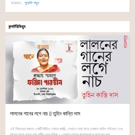
ছায়াছব...
পুরোটা পড়ুন
কন্সার্টরিভিয়্যু
লালনের গানের লগে নাচ || তুহিন কান্তি দাস
এই নিবন্ধের শুরুতে একটি ভিডিও শেয়ার করছি, যেখানে দেখা যাবে একজন বাউল গাইছেন এবং
গানের তালে তালে তার শরীর নেচে উঠছে। একবার ভাবেন জড়সড়ভাবে লালনের গান