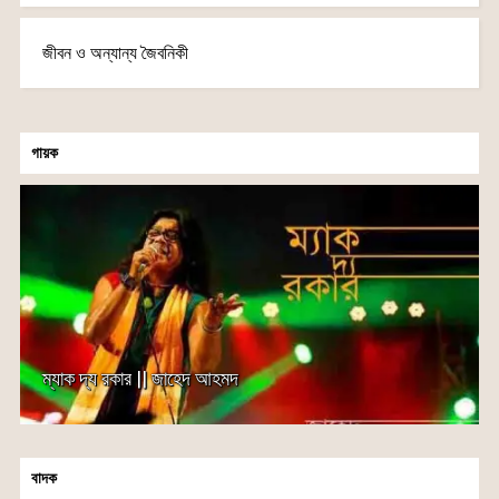
জীবন ও অন্যান্য জৈবনিকী
গায়ক
ম্যাক দ্য রকার || জাহেদ আহমদ
বাদক