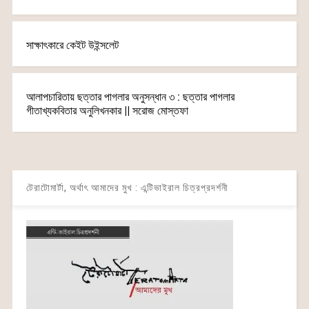
সাক্ষাৎকারে কেইট উইন্সলেট
আলাপচারিতায় ছত্তার পাগলার অনুসন্ধান ৩ : ছত্তার পাগলার
গীতাখ্যকবিতার অনুলিখনকার || সরোজ মোস্তফা
টেরাটোমার্টা, অর্থাৎ আমাদের মুখ : এন্টিভাইরাল চিত্রপ্রদর্শনী