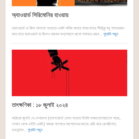
অ্যাওয়ার্ড সিরিমোনির হাওয়ায়
অ্যাওয়ার্ড যে কিনা আলতো অন্তরে একটা পাখির আহার গমের দানার শীষটুকু শুধু গলাধঃকরণ
করে তারে অ্যাওয়ার্ড না-দিলেও মরমের অন্তস্থলে রাখো সমাদরে রেগ্যু...
পুরোটা পড়ুন
তাৎক্ষণিকা : ১৮ জুলাই ২০২৪
আঠারো জুলাই যে-লেখাগুলা (ড্যাশবোর্ডে তেমন অন্তত তিনটা সাজানোগোছানো আছে,
সেখান থেকে এইটা একটা) আমরা গানপারে আপ্লোডের জন্যে রেডি করে রেখেছিলাম,
হননোন্মত...
পুরোটা পড়ুন