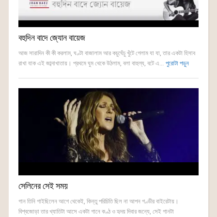
বহুদিন বাদে জ্যোন বায়েজ
আজ সারাদিন কী কী করলাম, ঘণ্টা বাজালাম আর কচুঘেঁচু খুঁটে গেলাম যা যা, তার একটা হিসাব
রাখা যাক এই জাব্দাখাতায়। প্রথমে ঘুম থেকে উঠলাম, বলা বাহুল্য, বটে এ...
পুরোটা পড়ুন
সেলিনের সেই সময়
গান তিনি গাইছিলেন আগে থেকেই, কিন্তু পরিচিতি ছিল না আপন গণ্ডীর বাইরেটায়।
বিশ্বজোড়া তার খ্যাতিটা আসে একটা গানে কণ্ঠ ও হৃদয় দিবার জন্যে, সেই গানটা