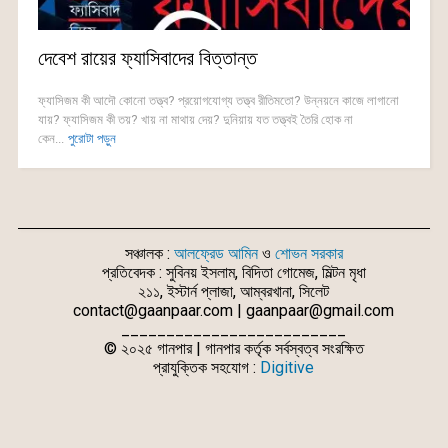
দেবেশ রায়ের ফ্যাসিবাদের বিত্তান্ত
ফ্যাসিজম কী আদৌ কোনো তত্ত্ব? প্রয়োগযোগ্য তত্ত্ব রীতিমতো? উন্নয়নে কাজে লাগানো
যায়? ফ্যাসিজম কী তয়? খায় না মাথায় দেয়? দুনিয়ায় যত তত্ত্বই তৈরি হোক না
কেন...
পুরোটা পড়ুন
সঞ্চালক :
আলফ্রেড আমিন
ও
শোভন সরকার
প্রতিবেদক : সুবিনয় ইসলাম, বিদিতা গোমেজ, মিল্টন মৃধা
২১১, ইস্টার্ন প্লাজা, আম্বরখানা, সিলেট
contact@gaanpaar.com | gaanpaar@gmail.com
_________________________
© ২০২৫ গানপার | গানপার কর্তৃক সর্বস্বত্ব সংরক্ষিত
প্রাযুক্তিক সহযোগ :
Digitive