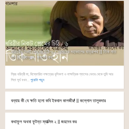
ধরিত্রীর নিকট প্রেমের চিঠি-৬ / আমাদের মহাকালের যাত্রাপথ || তিক নাত
হান || ভাষান্তর : জয়দেব কর
প্রিয় ধরিত্রী মা, বিস্ফোরিত নক্ষত্রের ধূলিকণা ও নাক্ষত্রিক গ্যাসের ভেতর থেকে তুমি আর
পিতা সূর্য যখন...
পুরোটা পড়ুন
বন্যায় কী যে ক্ষতি হলো কবি ইকবাল কাগজীর! || কল্লোল তালুকদার
কথাফুল অথবা ফুটন্ত ম্যাক্সিম ২ || জয়দেব কর