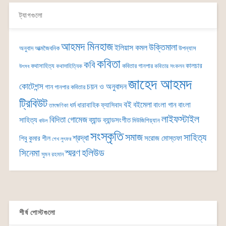
ট্যাগগুলো
আহমদ মিনহাজ
উক্তিমালা
ইলিয়াস কমল
অনুবাদ
আত্মজৈবনিক
উপন্যাস
কবিতা
কবি
কালচার
কথাসাহিত্য
কবিতার গানপার
কথাসাহিত্যিক
কবিতার সংকলন
উৎসব
জাহেদ আহমদ
কোটেশন্স
চয়ন ও অনুবাদন
গান
গানপার কবিতার
ট্রিবিউট
বই
বইমেলা
বাংলা গান
বাংলা
ধর্ম
ধারাবাহিক
ফ্যাসিবাদ
তাৎক্ষণিকা
লাইফস্টাইল
বিদিতা গোমেজ
ব্যান্ড
সাহিত্য
ব্যান্ডসংগীত
মিউজিশিয়্যান
বাউল
সংস্কৃতি
সমাজ
সাহিত্য
শ্রদ্ধা
সরোজ মোস্তফা
শিবু কুমার শীল
শেখ লুৎফর
সিনেমা
স্মরণ
হলিউড
সুমন রহমান
শীর্ষ পোস্টগুলো