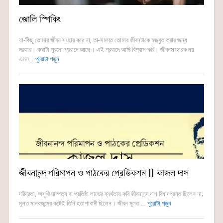
জোলি স্পিকিং
যা-কিছু তোমার জীবন সংহার করে না, তা-সমস্ত তোমার জীবনটাকে মজবুত করার জন্য
দরকার। কথাটা পুরনো প্রবাদে আছে। এই প্রবাদে আমি বিশ্বাস করি। জীবনসংহারক নয়
এমন...
পুরোটা পড়ুন
জীবনানন্দ পরিমাপন ও পাঠকের প্রেডিকশন || কাজল দাস
দরিদ্রতা, অসুখী দাম্পত্য বা প্রতিষ্ঠা লাভের ব্যর্থতায় কবি জীবনানন্দ দাশ বিষাদগ্রস্ত ছিলেন না;
মূলত মানবজন্মের কষ্টেই তিনি হতাশাবাদী ছিলেন। জীবন মূলত ...
পুরোটা পড়ুন