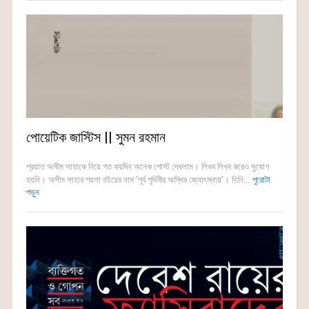
পোয়েটিক জাস্টিস || সুমন রহমান
প্রয়াত অসীম সাহাকে নিয়ে গত কয়দিন অনেক পোস্ট দেখলাম। লিখব লিখব করেও সুযোগ
হয়নি। অসীম সাহার পয়লা বইয়ের নাম ‘পূর্ব পৃথিবীর অস্থির জ্যোৎস্নায়’। তিনি...
পুরোটা
পড়ুন