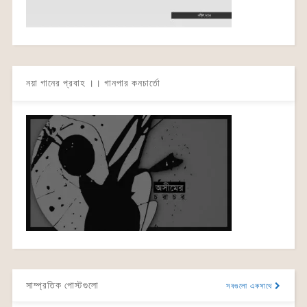
নয়া গানের প্রবাহ ।। গানপার কনচার্তো
সাম্প্রতিক পোস্টগুলো
সবগুলো একসাথে