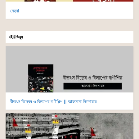
বেহুদা
বইরিভিয়্যু
বীভৎস বিদ্বেষ ও বিলাপের বাণীশিল্প || আফসানা কিশোয়ার