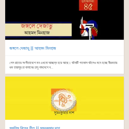
জঙ্গলে দেজাভু || আহমদ মিনহাজ
গেল রাতের সংগীতাবেশে মন এখনো আচ্ছন্ন হয়ে আছে। ঘটনাটি গতকাল ঘটলেও মনে হচ্ছে নীরবতায়
গুম তারাপুর চা বাগানের ঢালু পাদদেশে ব...
মুসলিম বিয়ের গীত || সুমনকুমার দাশ