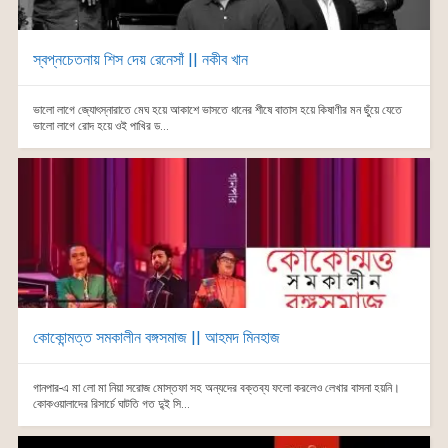
স্বপ্নচেতনায় শিস দেয় রেনেসাঁ || নকীব খান
ভালো লাগে জ্যোৎস্নারাতে মেঘ হয়ে আকাশে ভাসতে ধানের শীষে বাতাস হয়ে কিষাণীর মন ছুঁয়ে যেতে
ভালো লাগে রোদ হয়ে ওই পাখির ড...
কোকোন্মত্ত সমকালীন বঙ্গসমাজ || আহমদ মিনহাজ
গানপার-এ মা লো মা নিয়া সরোজ মোস্তফা সহ অন্যদের বক্তব্য ফলো করলেও লেখার বাসনা হয়নি।
কোকওয়ালাদের রিসার্চে ঘাটতি গত দু্ই সি...