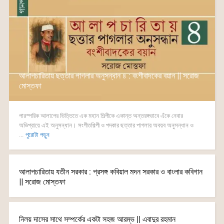
আলাপচারিতায় ছত্তার পাগলার অনুসন্ধান ৪ : বংশীবাদকের বয়ান || সরোজ
মোস্তফা
পারস্পরিক আলাপের ভিত্তিতে এক মহান শিল্পীকে একান্ত অন্তরঙ্গভাবে এঁকে নেবার
অভিপ্রায়ে এই অনুসন্ধান। সংগীতশিল্পী ও পদকার ছত্তার পাগলার অবয়ব অনুসন্ধান ও
...
পুরোটা পড়ুন
আলাপচারিতায় যতীন সরকার : প্রসঙ্গ কবিয়াল মদন সরকার ও বাংলার কবিগান
|| সরোজ মোস্তফা
নিলয় দাসের সাথে সম্পর্কের একটা সহজ আরম্ভ || এবাদুর রহমান