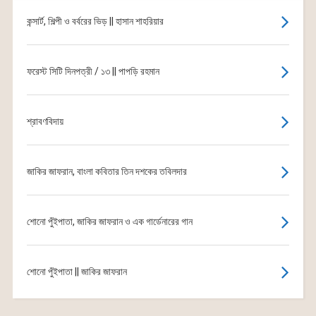
কন্সার্ট, শিল্পী ও বর্বরের ভিড় || হাসান শাহরিয়ার
ফরেস্ট সিটি দিনপত্রী / ১৩ || পাপড়ি রহমান
শ্রাবণবিদায়
জাকির জাফরান, বাংলা কবিতার তিন দশকের তবিলদার
শোনো পুঁইপাতা, জাকির জাফরান ও এক গার্ডেনারের গান
শোনো পুঁইপাতা || জাকির জাফরান