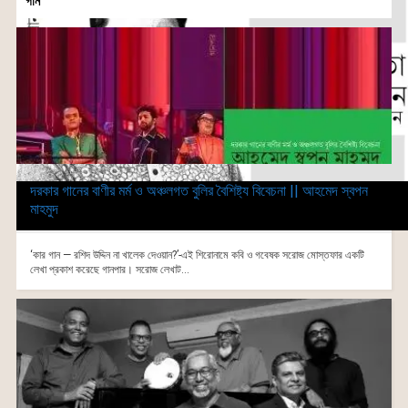
গান
দরকার গানের বাণীর মর্ম ও অঞ্চলগত বুলির বৈশিষ্ট্য বিবেচনা || আহমেদ স্বপন
মাহমুদ
‘কার গান — রশিদ উদ্দিন না খালেক দেওয়ান?’-এই শিরোনামে কবি ও গবেষক সরোজ মোস্তফার একটি
লেখা প্রকাশ করেছে গানপার। সরোজ লেখাট...