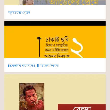
অ্যাডেলের প্রেমে
সিনেভাষার সাতকাহন ৪ || আহমদ মিনহাজ