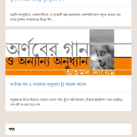
বাঙালি সংস্কৃতিতে লোকসংগীতের যে কয়েকটি ধারা ক্রমান্বয়ে লোকসাহিত্যকে সমৃদ্ধ করেছে তার
মধ্যে মুসলিম সম্প্রদায়ের বিয়ের গীত ...
অর্ণবের গান ও অন্যান্য অনুধ্যান || আহমদ সায়েম
মানুষজনের ভিড়ে নিজেকে যেভাবে দেখতে পাই, ছুঁতে পারি নিঃশ্বাস, চিন্তার বিন্দুবিসর্গ—তার একবিন্দুও
যেন পাই না একা হয়ে গেল...
গদ্য