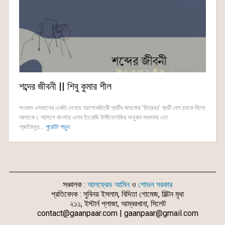
শব্দের জীবনী || শিবু কুমার শীল
শওকত ওসমানের একটা লেখায় আলোকচিত্রী শব্দটির জায়গায় ‘চিত্রধর’ শব্দটি বেশ চমকে দিলো
আমাকে। আসলে বাংলায় এসব ইংরেজি টার্মিনোলজির অনুবাদ সবসময় এত
শ্রুতিমধুর...
পুরোটা পড়ুন
সঞ্চালক :
আলফ্রেড আমিন
ও
শোভন সরকার
প্রতিবেদক : সুবিনয় ইসলাম, বিদিতা গোমেজ, মিল্টন মৃধা
২১১, ইস্টার্ন প্লাজা, আম্বরখানা, সিলেট
contact@gaanpaar.com | gaanpaar@gmail.com
_________________________