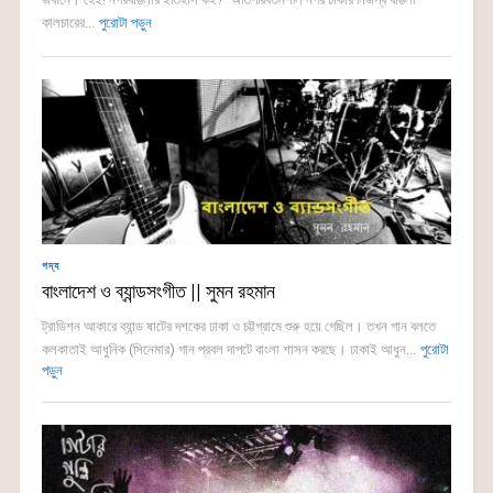
কালচারের...
পুরোটা পড়ুন
গদ্য
বাংলাদেশ ও ব্যান্ডসংগীত || সুমন রহমান
ট্রাডিশন আকারে ব্যান্ড ষাটের দশকের ঢাকা ও চট্টগ্রামে শুরু হয়ে গেছিল। তখন গান বলতে
কলকাতাই আধুনিক (সিনেমার) গান প্রবল দাপটে বাংলা শাসন করছে। ঢাকাই আধুন...
পুরোটা
পড়ুন