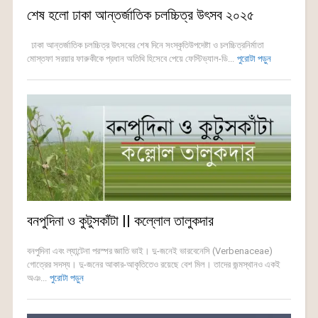
শেষ হলো ঢাকা আন্তর্জাতিক চলচ্চিত্র উৎসব ২০২৫
ঢাকা আন্তর্জাতিক চলচ্চিত্র উৎসবের শেষ দিনে সংস্কৃতিউপদেষ্টা ও চলচ্চিত্রনির্মাতা
মোস্তফা সরয়ার ফারুকীকে প্রধান অতিথি হিসেবে পেয়ে ফেস্টিভ্যাল-ডি...
পুরোটা পড়ুন
বনপুদিনা ও কুটুসকাঁটা || কল্লোল তালুকদার
বনপুদিনা এবং ল্যান্টেনা পরস্পর জ্ঞাতি ভাই। দু-জনেই ভারবেনেসি (Verbenaceae)
গোত্রের সদস্য। দু-জনের আকার-আকৃতিতেও রয়েছে বেশ মিল। তাদের জন্মস্থানও একই
অঞ...
পুরোটা পড়ুন