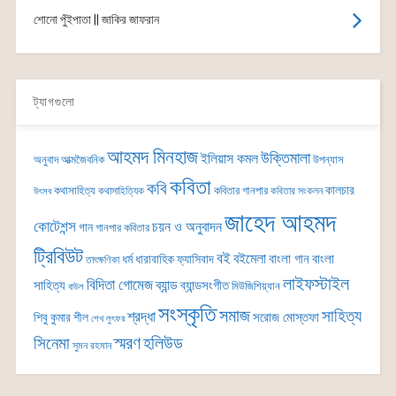
শোনো পুঁইপাতা || জাকির জাফরান
ট্যাগগুলো
আহমদ মিনহাজ
উক্তিমালা
ইলিয়াস কমল
অনুবাদ
আত্মজৈবনিক
উপন্যাস
কবিতা
কবি
কালচার
কথাসাহিত্য
কবিতার গানপার
কথাসাহিত্যিক
কবিতার সংকলন
উৎসব
জাহেদ আহমদ
কোটেশন্স
চয়ন ও অনুবাদন
গান
গানপার কবিতার
ট্রিবিউট
বই
বইমেলা
বাংলা গান
বাংলা
ধর্ম
ধারাবাহিক
ফ্যাসিবাদ
তাৎক্ষণিকা
লাইফস্টাইল
বিদিতা গোমেজ
ব্যান্ড
সাহিত্য
ব্যান্ডসংগীত
মিউজিশিয়্যান
বাউল
সংস্কৃতি
সমাজ
সাহিত্য
শ্রদ্ধা
সরোজ মোস্তফা
শিবু কুমার শীল
শেখ লুৎফর
সিনেমা
স্মরণ
হলিউড
সুমন রহমান