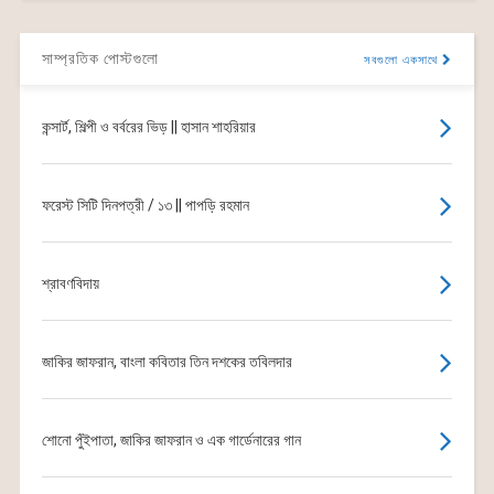
সাম্প্রতিক পোস্টগুলো
সবগুলো একসাথে
কন্সার্ট, শিল্পী ও বর্বরের ভিড় || হাসান শাহরিয়ার
ফরেস্ট সিটি দিনপত্রী / ১৩ || পাপড়ি রহমান
শ্রাবণবিদায়
জাকির জাফরান, বাংলা কবিতার তিন দশকের তবিলদার
শোনো পুঁইপাতা, জাকির জাফরান ও এক গার্ডেনারের গান