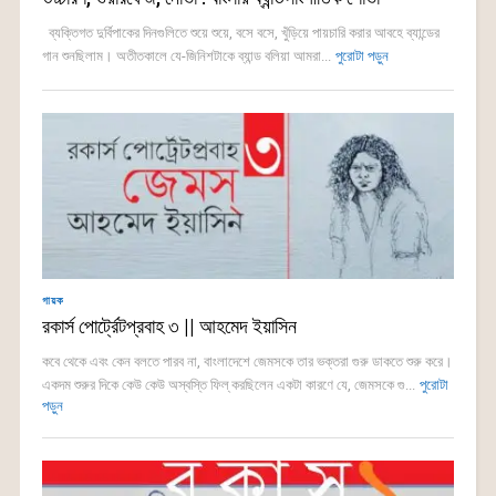
ব্যক্তিগত দুর্বিপাকের দিনগুলিতে শুয়ে শুয়ে, বসে বসে, খুঁড়িয়ে পায়চারি করার আবহে ব্যান্ডের
গান শুনছিলাম। অতীতকালে যে-জিনিশটাকে ব্যান্ড বলিয়া আমরা...
পুরোটা পড়ুন
গায়ক
রকার্স পোর্ট্রেটপ্রবাহ ৩ || আহমেদ ইয়াসিন
কবে থেকে এবং কেন বলতে পারব না, বাংলাদেশে জেমসকে তার ভক্তরা গুরু ডাকতে শুরু করে।
একদম শুরুর দিকে কেউ কেউ অস্বস্তি ফিল্ করছিলেন একটা কারণে যে, জেমসকে গু...
পুরোটা
পড়ুন