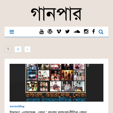
1
2
অ্যালবামরিভিয়্যু
উচ্চারণ, ওয়ারফেজ, নোভা : বাংলায় ব্যান্ডসাংগীতিক শোভা