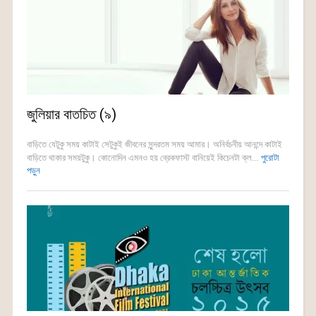
জুলিয়ার বাতচিত (৯)
বাড়িতে যেটুকু সময় কাটাই সেটুকুই জীবনের সুন্দরতম সময় আমার। অনির্বচনীয় আনন্দে কাটাই
বাড়িতে থাকার সময়টুকু। কোনোদিন এমনও হয় ব্রেকফাস্ট বানিয়েই কিচেনটা ক্ল...
পুরোটা
পড়ুন