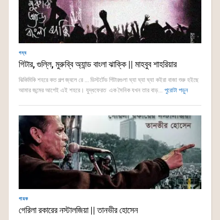
গদ্য
গিটার, গুল্লি, মুরুব্বি অ্যান্ড বাংলা ঝাক্কি || মাহবুব শাহরিয়ার
ঝিকিমিকি শহরে কত গল্প জ্বলে রে ... ডিস্টর্টেড গিটারগুলা ঘ্যা ঘ্যা ঘ্যা কইরা বাজা শুরু হইছে
আমার জন্মের আগেই এই শহরে। যুদ্ধফেরত এক সৈনিক যখন তার বাড়...
পুরোটা পড়ুন
গায়ক
গেরিলা রকারের নস্টালজিয়া || তানভীর হোসেন