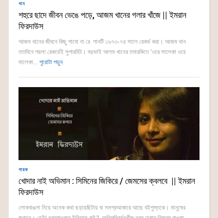
গান
শহুরে ছাদে জীবন ভেঙে পড়ে, আজম খানের গলার খাঁজে || ইমরান
ফিরদাউস
আজম খানের জীবনে কিছু পাবো না রে গানটি ১৯৭৩-৭৪ সালে রেকর্ড করা। আজম খান
ততদিনে পয়লা রেকর্ডেই সুপারহিট। বড়ভাই আলম খানের তদারকিতে ‘ওরে সালেকা ওরে
মালেকা...
পুরোটা পড়ুন
গায়ক
খোদার নাই অভিমান : সিমিনের জিকিরে / জেমসের ক্বলবে || ইমরান
ফিরদাউস
লোকবাঙলা নিয়ে অনেক কথা ছড়ায়ছিটায় বা সমগ্রআকারে আছে বইপুস্তকে। মানুষের
জবানে। হেই! নগরবাঙলার ইতিহাস কই? অতিপরিবর্তনশীল নগর ঢাকার নিজস্ব বাঙলা