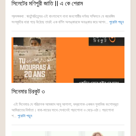
সিলেটের মণিপুরী জাতি || এ কে শেরাম
প্রসঙ্গকথা : ঋতুবৈচিত্র্যের এই বাংলাদেশে নানা জনগোষ্ঠীর বর্ণময় সম্মিলনে যে বহুভঙ্গিম
সংস্কৃতির ধারা গড়ে উঠেছে তারই এক বর্ণিল অলঙ্কারকে অহঙ্কার করে আপন...
পুরোটা পড়ুন
সিনেমার চিরকুট ৩
এই সিনেমার যে পরিচালক আমজাদ আবু আলালা, ভদ্রলোক একজন সুদানিজ বংশোদ্ভূত
আমিরাতের নির্মাতা। বাবা-মায়ের সাথে সেখানেই পড়াশোনা ও বেড়ে-ওঠা। পড়াশোনা
শ...
পুরোটা পড়ুন