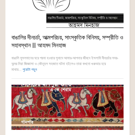
বাঙালির দীনচর্চা, আত্মপরিচয়, সাংস্কৃতিক বিনিময়, সম্প্রীতি ও
সহাবস্থান || আহমদ মিনহাজ
বাঙালি মুসলমানের ঘরে পয়দা হওয়ার সুবাদে আমার-আপনার জীবনে ইসলামি দীনচর্চার সদর-
অন্দর নিয়া জিজ্ঞাসা ও কৌতূহল সহজাত ঘটনা হইলেও তারা কখনো গুরুভার হয়ে
মাথায়...
পুরোটা পড়ুন