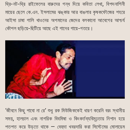
থ্রি-নট-থ্রি রাইফেলের বারুদের গন্ধ দিয়ে কবিতা লেখা, বিপদনাশিনী
মায়ের ছেলে কে.এন. ইসলামের ঝঙ্কার আর বাঙলার কৃষকফৌজের শহরে
আইসা চাষা গালি খাওনের অপমানের জেদের বলকানো আবেগের আশ্চর্য
কৌশল ছড়িয়ে-ছিটিয়ে আছে এই গানের গায়ে-গতরে।
‘জীবনে কিছু পাবো না রে’ শুধু রক মিউজিককেই ধারণ করেনি বরং স্থানীয়
সময়, হালচাল এবং নাগরিক বিবমিষা ও কিংকর্তব্যবিমূঢ়তায় নিশান হয়ে
পতপত করে উড়তে থাকে — বেহুদা খবরদারি করা সিস্টেমের মোলায়েম