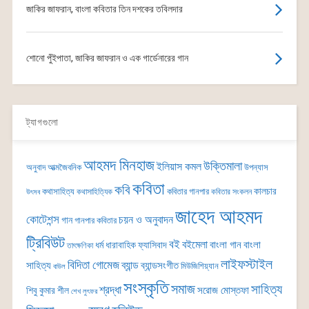
জাকির জাফরান, বাংলা কবিতার তিন দশকের তবিলদার
শোনো পুঁইপাতা, জাকির জাফরান ও এক গার্ডেনারের গান
ট্যাগগুলো
আহমদ মিনহাজ
উক্তিমালা
ইলিয়াস কমল
অনুবাদ
আত্মজৈবনিক
উপন্যাস
কবিতা
কবি
কালচার
কথাসাহিত্য
কবিতার গানপার
কথাসাহিত্যিক
কবিতার সংকলন
উৎসব
জাহেদ আহমদ
কোটেশন্স
চয়ন ও অনুবাদন
গান
গানপার কবিতার
ট্রিবিউট
বই
বইমেলা
বাংলা গান
বাংলা
ধর্ম
ধারাবাহিক
ফ্যাসিবাদ
তাৎক্ষণিকা
লাইফস্টাইল
বিদিতা গোমেজ
ব্যান্ড
সাহিত্য
ব্যান্ডসংগীত
মিউজিশিয়্যান
বাউল
সংস্কৃতি
সমাজ
সাহিত্য
শ্রদ্ধা
সরোজ মোস্তফা
শিবু কুমার শীল
শেখ লুৎফর