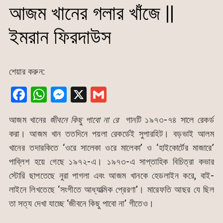
আজম খানের গলার খাঁজে ||
ইমরান ফিরদাউস
শেয়ার করুন:
F
W
M
X
G
a
h
e
m
আজম খানের
জীবনে কিছু পাবো না রে
গানটি ১৯৭৩-৭৪ সালে রেকর্ড
c
at
s
ai
করা। আজম খান ততদিনে পয়লা রেকর্ডেই সুপারহিট। বড়ভাই আলম
e
s
s
l
খানের তদারকিতে ‘ওরে সালেকা ওরে মালেকা’ ও ‘হাইকোর্টের মাজারে’
b
A
e
পাব্লিশ হয়ে গেছে ১৯৭২-এ। ১৯৭৩-এ সাপ্তাহিক বিচিত্রা কভার
o
p
n
স্টোরি ছাপতেছে নুরা পাগলা এবং আজম খানকে হেডলাইন করে, বাই-
o
p
g
লাইনে লিখতেছে ‘সংগীতে আধ্যাত্মিক প্রেরণা’। মারেফতি আছর যে ছিল
k
er
তা সত্য দেখা যাচ্ছে ‘জীবনে কিছু পাবো না’ গীতেও।