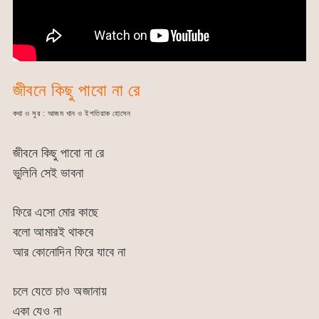
জীবনে কিছু পাবো না রে
কথা ও সুর : আজম খান ও ইশতিয়াক হোসেন
জীবনে কিছু পাবো না রে
ভুলিনি সেই ভাবনা
ফিরে এসো মোর কাছে
বলো আমারই থাকবে
আর কোনোদিন ফিরে যাবে না
চলে যেতে চাও অজানায়
একা যেও না