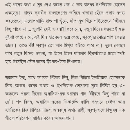
এই গানের কথা ও সুর লেখা করেন গুরু ও তার বান্ধব ইশতিয়াক হোসেন
একত্রে। মাত্র স্বাধীন বাংলাদেশের জমিনে খাড়ায়া হেঁড়ে গলায় রগড়
করতেছেন, এলোপাথাড়ি হাত-পা ছুঁড়ে, দাঁত-মুখ খিঁচে গাইতেছেন ‘জীবনে
কিছু পাবো না … ভুলিনি সেই ভাবনা’!! ধরে নেন, নতুন দিনের শুরুতেই গুরু
বুইঝা গেছেন যে, এই দিন হাতবদল হয়ে গেছে, স্বপ্নের ঘোরে পাশ ফেরার
তালে। তাতে কী! স্বপ্ন তো আর মিথ্যা হইতে পারে না। ভুলে কেমনে
যাবে নতুন দিনের ভাবনা, যা তিলে তিলে দানাদার ক্রিস্টালের মতো স্পষ্ট
হয়ে উঠেছিল স্টেনগানের ট্রিগার-টানা নিশানায়।
ড্রামসে ইদু, সাথে আরেক গিটারে নিলু, লিড গিটারে ইশতিয়াক হোসেনকে
নিয়ে আজম খানের কথায় ও ইশতিয়াক হোসনের সুরে নির্মিত হয় এ-
অঞ্চলের পয়লা দিকের অ্যাসিড-রক ঘরানার গান ‘জীবনে কিছু পাবো না
রে’। পপ রিদম, অ্যাসিড রকের ডিস্টর্টেড ফাজি গমগমে বেইজ আর
হার্ডরকের রিফ মিলিয়ে দারুণ অনবদ্য অথচ রাগী, স্বপ্নভঙ্গে বিক্ষুব্ধ এক
গীতল পরিবেশনা হাজির করেন আজম খান।