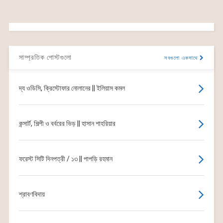
সাম্প্রতিক পোস্টগুলো
সবগুলো একসাথে
দ্য ওডিসি, ক্রিস্টোফার নোলানের || ইলিয়াস কমল
কন্সার্ট, শিল্পী ও বর্বরের ভিড় || হাসান শাহরিয়ার
ফরেস্ট সিটি দিনপত্রী / ১৩ || পাপড়ি রহমান
শ্রাবণবিদায়