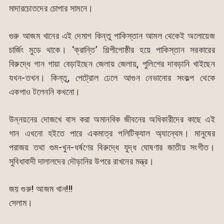
মাদারচোতদের চোপার সামনে।
গুরু আজম খানের এই দেমাগ কিন্তু পাকিস্তান আমল থেকেই অলোয়েজ
চার্জিং মুডে থাকে। ‘ক্রান্তি’ শিল্পীগোষ্ঠীর হয়ে পাকিস্তান সরকারের
বিরুদ্ধে গান গায়া বেড়াইছেন জেলায় জেলায়, পুলিশের দাবড়ানি খাইছেন
যখন-তখন। কিন্তু, পেট্রোল ঢেলে আগুন নেভানোর সংকল্প থেকে
একপাও টলেননি কখনো।
উন্নয়নের দোজখে বাস করা অমানবিক জীবনের অধিকারীদের কাছে এই
গান এখনো হইতে পারে একমাত্র পলিটিক্যাল অ্যান্থেম। মানুষের
পরাজয় তথা গুম-খুন-ধর্ষণের বিরুদ্ধে যুদ্ধ ঘোষণার জাতীয় সংগীত।
সুবিধাবাদী দালালদের দৌড়ানির উপরে রাখনের মন্ত্র।
জয় গুরু! আজম খান!!!
সেলাম।