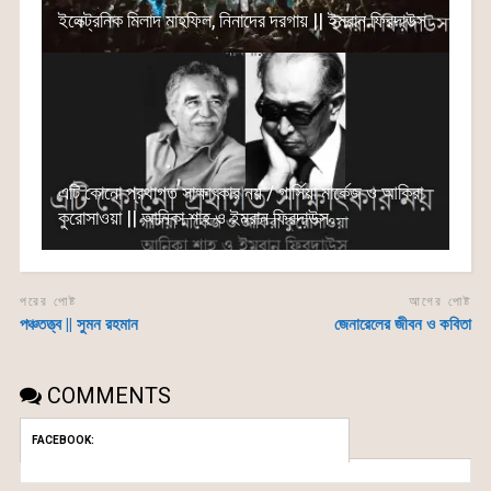
ইলেক্ট্রনিক মিলাদ মাহফিল, নিনাদের দরগায় || ইমরান ফিরদাউস
এটি কোনো প্রথাগত সাক্ষাৎকার নয় / গার্সিয়া মার্কেজ ও আকিরা
কুরোসাওয়া || আনিকা শাহ ও ইমরান ফিরদাউস
পরের পোষ্ট
আগের পোষ্ট
পঞ্চতত্ত্ব || সুমন রহমান
জেনারেলের জীবন ও কবিতা
COMMENTS
FACEBOOK: