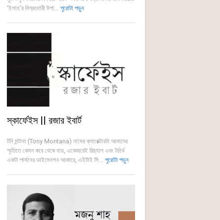
‘ইলাহ’র বিগ্রহধারী উপা...
পুরোটা পড়ুন
স্কার্ফেইস || রজার ইবার্ট
টনি মন্টানা (Tony Montana) নামের ক্যারেক্টারটা আমাদের
স্মৃতিতে কেমন করে থেকে যায়, একেবারেই রিয়্যাল এবং টর্চার্ড
একটা পার্সনের ডাইমেনশন আকারে, এইটাই সি...
পুরোটা পড়ুন