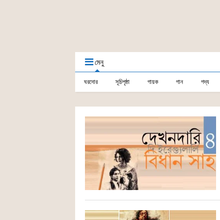
মেনু
ঘরদোর
সূচিপৃষ্ঠা
গায়ক
গান
গদ্য