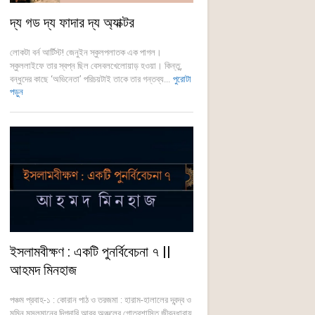
দ্য গড দ্য ফাদার দ্য অ্যাক্টর
লোকটা বর্ন আর্টিস্ট! জেনুইন স্কুলপলাতক এক পাগল।
স্কুললাইফে তার স্বপ্ন ছিল বেসবলখেলোয়াড় হওয়া। কিন্তু,
বন্ধুদের কাছে ‘অভিনেতা’ পরিচয়টাই তাকে তার গন্তব্য...
পুরোটা
পড়ুন
ইসলামবীক্ষণ : একটি পুনর্বিবেচনা ৭ ||
আহমদ মিনহাজ
পঞ্চম প্রবাহ-১ : কোরান পাঠ ও তরজমা : হারাম-হালালের দ্বন্দ্ব ও
মুমিন মুসলমানের দিগদারি আরব অঞ্চলের গোত্রশাসিত জীবনধারায়