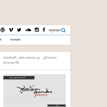
অনুসন্ধান
তা
গানপারঘাট
টেরাটোমার্টা, অর্থাৎ আমাদের মুখ : এন্টিভাইরাল
চিত্রপ্রদর্শনী