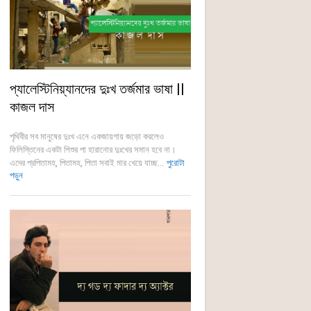
প্যালেস্টিনিয়্যানদের দুঃখ তর্জমার ভাষা ||
কাজল দাস
পৃথিবীর সব মানুষের দুঃখ এনে একজায়গায় জড়ো করলেও
ফিলিস্তিনের একটা শিশুর পা হারানোর দুঃখের সমান হবে না।
এদের প্রপিতামহ, পিতামহ, পিতা সবাই মার খেয়ে যাচ্ছ...
পুরোটা
পড়ুন