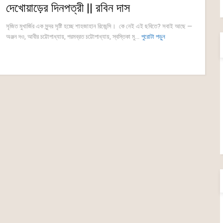
দেখোয়াড়ের দিনপত্রী || রবিন দাস
সৃজিত মুখার্জির এক সুন্দর সৃষ্টি হচ্ছে শাহজাহান রিজেন্সি। কে নেই এই ছবিতে? সবাই আছে —
অঞ্জন দও, আবীর চট্টোপাধ্যায়, পরমব্রত চট্টোপাধ্যায়, স্বস্তিকা মু...
পুরোটা পড়ুন