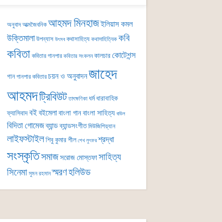
আহমদ মিনহাজ
ইলিয়াস কমল
অনুবাদ
আত্মজৈবনিক
কবি
উক্তিমালা
উপন্যাস
কথাসাহিত্য
কথাসাহিত্যিক
উৎসব
কবিতা
কোটেশন্স
কালচার
কবিতার গানপার
কবিতার সংকলন
জাহেদ
চয়ন ও অনুবাদন
গান
গানপার কবিতার
আহমদ
ট্রিবিউট
ধর্ম
ধারাবাহিক
তাৎক্ষণিকা
বই
বইমেলা
বাংলা গান
বাংলা সাহিত্য
ফ্যাসিবাদ
বাউল
বিদিতা গোমেজ
ব্যান্ড
ব্যান্ডসংগীত
মিউজিশিয়্যান
লাইফস্টাইল
শ্রদ্ধা
শিবু কুমার শীল
শেখ লুৎফর
সংস্কৃতি
সমাজ
সাহিত্য
সরোজ মোস্তফা
সিনেমা
স্মরণ
হলিউড
সুমন রহমান