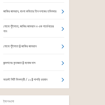
জাকির জাফরান, বাংলা কবিতার তিন দশকের তবিলদার
শোনো পুঁইপাতা, জাকির জাফরান ও এক গার্ডেনারের
গান
শোনো পুঁইপাতা || জাকির জাফরান
জন্মগানের কৃতজ্ঞতা || মনোজ দাস
ফরেস্ট সিটি দিনপত্রী / ১২ || পাপড়ি রহমান
ট্যাগগুলো