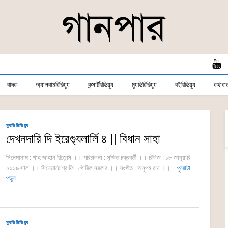
বাদক
অ্যালবামরিভিয়্যু
কন্সার্টরিভিয়্যু
ম্যুভিরিভিয়্যু
বইরিভিয়্যু
কথাবার্
ম্যুভিরিভিয়্যু
দেখনদারি দি ইরেগ্যুলার্লি ৪ || বিধান সাহা
সিনেমানাম : শাহ জাহান রিজেন্সি ।। পরিচালনা : সৃজিত চক্রবর্তী ।। রিলিজ : ১৮ জানুয়ারি
২০১৯ সাল ।। সিনেমাটোগ্রাফি : গৌরিক সরকার ।। সংগীত : অনুপম রায় ।।...
পুরোটা
পড়ুন
ম্যুভিরিভিয়্যু