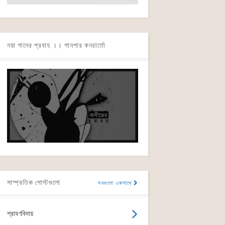
নয়া গানের প্রবাহ ।। গানপার কনচার্তো
সাম্প্রতিক পোস্টগুলো
সবগুলো একসাথে
শ্রাবণবিদায়