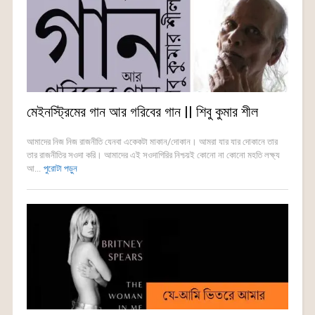
মেইনস্ট্রিমের গান আর গরিবের গান || শিবু কুমার শীল
আমাদের নিজ নিজ রাজনীতি যেনবা একেকটা মাকান/দোকান। আমরা যার যার দোকানে তার
তার রাজনীতির সওদা করি। আমাদের এই সওদাগিরির নিশ্চয়ই কোনো না কোনো মহতি লক্ষ্য
আ...
পুরোটা পড়ুন