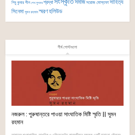
সংস্কৃতি
সমাজ
সাহিত্য
শ্রদ্ধা
সরোজ মোস্তফা
শিবু কুমার শীল
শেখ লুৎফর
সিনেমা
স্মরণ
হলিউড
সুমন রহমান
শীর্ষ পোস্টগুলো
নজরুল : পুরুষান্তরে পাওয়া সাংঘাতিক মিষ্টি স্মৃতি || সুমন
রহমান
আমাদের শংকাশাসিত, আধুনিক ও এলিয়েনেটেড কাব্যজীবনে নজরুল একটি হারানো গৌরবের