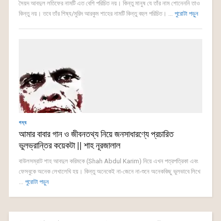
সৈয়দ আবদুল লতিফের নামটি এত বেশি পরিচিত নয়। কিন্তু মানুষ যে তাঁর নাম শোনেননি তাও
কিন্তু নয়। তবে তাঁর শিষ্য/মুরিদ আরকুম শাহের নামটি কিন্তু বহুল পরিচিত। ...
পুরোটা পড়ুন
গদ্য
আমার বাবার গান ও জীবনতথ্য নিয়ে জনসাধারণ্যে প্রচারিত
ভুলভ্রান্তির কয়েকটা || শাহ নূরজালাল
বাউলসম্রাট শাহ আবদুল করিমকে (Shah Abdul Karim) নিয়ে এখন পত্রপত্রিকা এবং
ফেসবুকে অনেক লেখালেখি হয়। কিন্তু অনেকেই না-জেনে না-শুনে অনেককিছু ভুলভাবে লিখে
...
পুরোটা পড়ুন