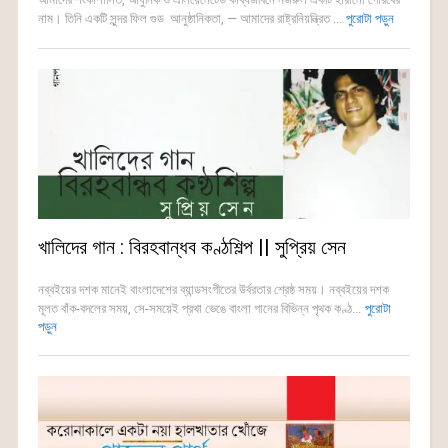
নাম। তিনি একটি সুন্দর ফিল গুড আনুষ্ঠানিকতা, — আমাদের রাষ্ট্রনিয়ন্ত্রিত ...
পুরোটা পড়ুন
খালিদের গান : বিরহবান্ধব কণ্ঠশিল্প || সুপ্রিয় সেন
নব্বইয়ের দশক মানেই বাংলাদেশের ব্যান্ডসংগীতের উর্বরতার শ্রেষ্ঠ সময়। নব্বইয়ের দশক
মূলত বাঁক-বদলের সময়, সে-সময়েই প্রথা ভেঙে বাংলা গানের বিভিন্ন পৃথক কণ্ঠ...
পুরোটা
পড়ুন