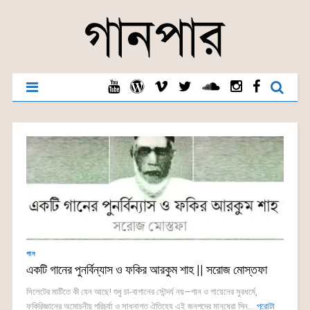
গান
একটি গানের পুনর্বিন্যাস ও ফকির আরকুম শাহ || সরোজ মোস্তফা
সিলেটের মাটিতে কী যেন আছে! শুধু চা-বাগানের সৌন্দর্য নয়—গান ও গায়েনের সুরধর্মে,
ফকিরিজ্ঞানের অমোচনীয় পরিচর্যা ও সাধনাগত ঐতিহ্যে এই জনপদের মানুষেরা স্নি...
পুরোটা