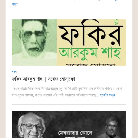
পড়ুন
গদ্য
ফকির আরকুম শাহ || সরোজ মোস্তফা
সেগুন পাতার নিচে কবর কী স্মৃতিস্তম্ভ শুধু! না-কি মাটি সুবাসিত ধান নির্মাতার পরিচয়। দেখে
যাও সুরের শাপলা, গানের দোয়েল এই মাটি, মানুষকে আটকাতে পারছে...
পুরোটা পড়ুন