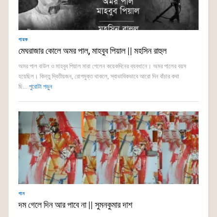
গায়ক
মেঘরাজার কোলে অমর পাল, মাহবুব পিয়াল || মহসিন রাহুল
অমর পাল বাউল ও মাহবুব পিয়াল মারা গেলেন কয়েকদিনের ব্যবধানে। অমর পালের বয়স
হয়েছিল। কিন্তু দ্বিতীয়জন, রোগমুক্ত থাকলে, স্বাভাবিকভাবে আরো দিন বাঁচার কথা
ছি...
পুরোটা পড়ুন
গান
দম গেলে দিন আর পাবে না || সুমনকুমার দাশ