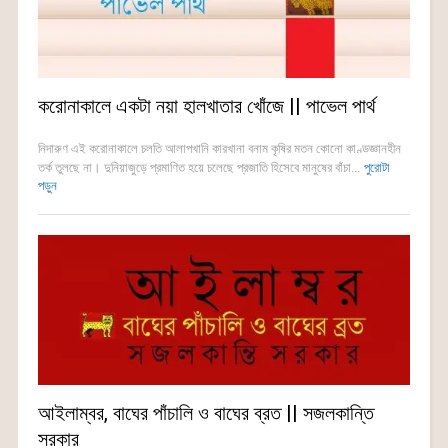
করোনাকালে একটা নয়া হালখাতার খোঁজে || পাভেল পার্থ
নিদারুণ এই করোনাকালে চলতি আলাপখানি কারখানা বনাম কৃষির মতন কোনো কাণ্ডজ্ঞানহীন
তর্ক তুলছে না। দুনিয়াজুড়ে প্রমাণিত হয়ে চলেছে প্রজাতি হিসেবে মানুষের বাঁচা...
পুরোটা
পড়ুন
আইলাম্বর, বাঘের পাঁচালি ও বাঘের ব্রত || সজলকান্তি
সরকার