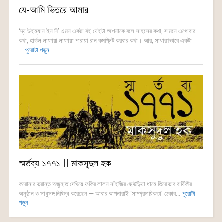
যে-আমি ভিতরে আমার
‘দ্য উইম্যান ইন মি’ এমন একটা বই যেইটা আপনাকে বলে সাহসের কথা, সামনে এগোবার
কথা, হার্ডল লাফায়া লাফায়া পারায়া রান কমপ্লিট করবার কথা। আর, সাধারণভাবে একটা
...
পুরোটা পড়ুন
স্মর্তব্য ১৭৭১ || মাকসুদুল হক
করোনার ভ্রান্ত অজুহাত দেখিয়ে ফকির লালন সাঁইজির ছেউড়িয়া ধামে তিরোভাব বার্ষিকীর
অনুষ্ঠান ও সাধুসঙ্গ নিষিদ্ধ করেছেন — আবার আপনারাই ‘সাম্প্রদায়িকতা’ ঠেকাব...
পুরোটা
পড়ুন