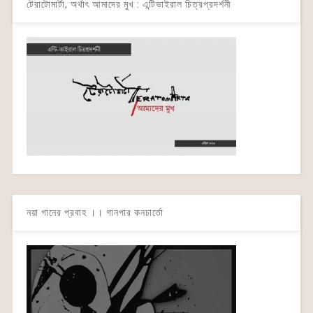
টেরাটোমার্টা, অর্থাৎ আমাদের মুখ : এন্টিভাইরাল চিত্রপ্রদর্শনী
নয়া গানের প্রবাহ ।। গানপার কনচার্তো