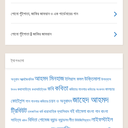
শোনো পুঁইপাতা, জাকির জাফরান ও এক গার্ডেনারের গান
শোনো পুঁইপাতা || জাকির জাফরান
ট্যাগগুলো
আহমদ মিনহাজ
উক্তিমালা
ইলিয়াস কমল
অনুবাদ
আত্মজৈবনিক
উপন্যাস
কবিতা
কবি
কালচার
কথাসাহিত্য
কবিতার গানপার
কথাসাহিত্যিক
কবিতার সংকলন
উৎসব
জাহেদ আহমদ
কোটেশন্স
চয়ন ও অনুবাদন
গান
গানপার কবিতার
ট্রিবিউট
বই
বইমেলা
বাংলা গান
বাংলা
ধর্ম
ধারাবাহিক
ফ্যাসিবাদ
তাৎক্ষণিকা
লাইফস্টাইল
বিদিতা গোমেজ
ব্যান্ড
সাহিত্য
ব্যান্ডসংগীত
মিউজিশিয়্যান
বাউল