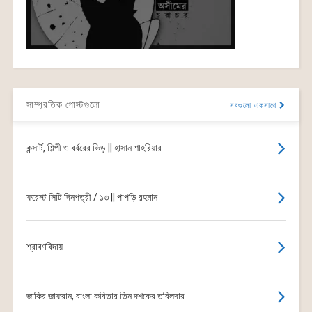
সাম্প্রতিক পোস্টগুলো
সবগুলো একসাথে
কন্সার্ট, শিল্পী ও বর্বরের ভিড় || হাসান শাহরিয়ার
ফরেস্ট সিটি দিনপত্রী / ১৩ || পাপড়ি রহমান
শ্রাবণবিদায়
জাকির জাফরান, বাংলা কবিতার তিন দশকের তবিলদার