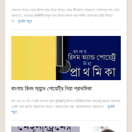
মেঘালয় পাহাড় থেকে বিশেষ করে গারো পাহাড় থেকে শীতকালে পাদদেশে লোকালয়ে বাঘ নেমে
আসতো। হাওরের কৃষিজীবী মানুষ তখন বাঘের কবলে পড়ে জমিন থেকে আর বাড়ি ফিরতে
পা...
পুরোটা পড়ুন
বাংলায় রিদম অ্যান্ড পোয়েট্রি নিয়া প্রাথমিকা
বলা যায় যে এই লেখাটা বাংলায় র‍্যাপ (RAP)/হিপহপ মিউজিক নিয়া আরেকটু বড়সড় কলেবরে
একটা আশু রচনার প্রস্তাবনা মাত্র। শুরুয়াতেরও শুরু, প্রস্তাবনারও প্রস্তাবন...
পুরোটা
পড়ুন