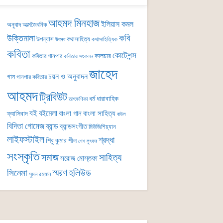
আহমদ মিনহাজ
ইলিয়াস কমল
অনুবাদ
আত্মজৈবনিক
কবি
উক্তিমালা
উপন্যাস
কথাসাহিত্য
কথাসাহিত্যিক
উৎসব
কবিতা
কোটেশন্স
কালচার
কবিতার গানপার
কবিতার সংকলন
জাহেদ
চয়ন ও অনুবাদন
গান
গানপার কবিতার
আহমদ
ট্রিবিউট
ধর্ম
ধারাবাহিক
তাৎক্ষণিকা
বই
বইমেলা
বাংলা গান
বাংলা সাহিত্য
ফ্যাসিবাদ
বাউল
বিদিতা গোমেজ
ব্যান্ড
ব্যান্ডসংগীত
মিউজিশিয়্যান
লাইফস্টাইল
শ্রদ্ধা
শিবু কুমার শীল
শেখ লুৎফর
সংস্কৃতি
সমাজ
সাহিত্য
সরোজ মোস্তফা
সিনেমা
স্মরণ
হলিউড
সুমন রহমান