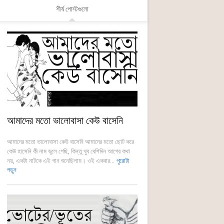
শীর্ষ পোস্টগুলো
আমাদের মতো ভালোবাসা কেউ বাসেনি
আমাদের মতো ভালোবাসা কেউ বাসেনি আমাদের মতো ছোট করে
কেউ হাসেনি কী নাম ভুলে গেছি, কিন্তু খুব বেশিদিন আগের কথা
নয়, একটা নাটকে এই গান শুনেছিলাম। ওই একবার...
পুরোটা
পড়ুন