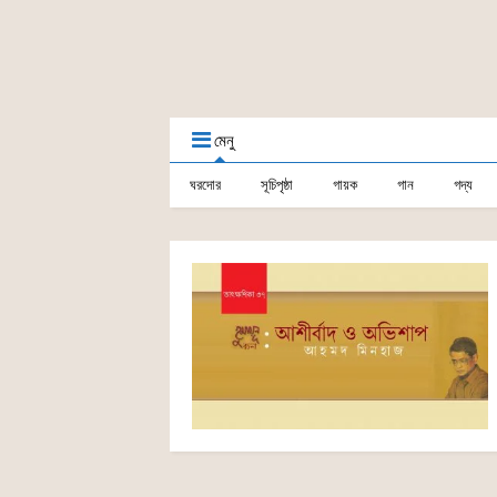
মেনু
ঘরদোর
সূচিপৃষ্ঠা
গায়ক
গান
গদ্য