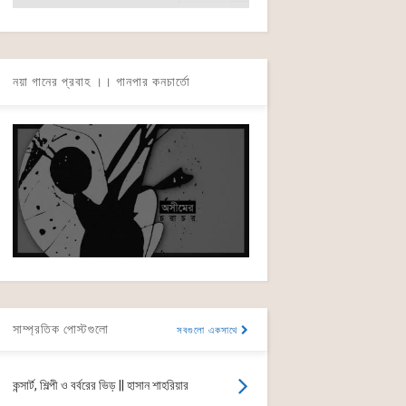
নয়া গানের প্রবাহ ।। গানপার কনচার্তো
সাম্প্রতিক পোস্টগুলো
সবগুলো একসাথে
কন্সার্ট, শিল্পী ও বর্বরের ভিড় || হাসান শাহরিয়ার