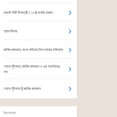
ফরেস্ট সিটি দিনপত্রী / ১৩ || পাপড়ি রহমান
শ্রাবণবিদায়
জাকির জাফরান, বাংলা কবিতার তিন দশকের তবিলদার
শোনো পুঁইপাতা, জাকির জাফরান ও এক গার্ডেনারের
গান
শোনো পুঁইপাতা || জাকির জাফরান
ট্যাগগুলো