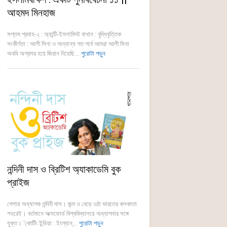
আহমদ মিনহাজ
সপ্তম প্রবাহ-২ : অ্যান্টি-ইসলামিস্ট বাখান : বুদ্ধিবৃত্তিক
সংকীর্ণতা : আলী সিনা ও অন্যান্য গত পর্বে আমরা আলী সিনা
অবধি অগ্রসর হয়ে জিরান নিয়েছি...
পুরোটা পড়ুন
নন্দিনী দাস ও ব্রিটিশ অ্যাকাডেমি বুক
প্রাইজ
পেশায় অধ্যাপক নন্দিনী দাস। জন্ম ও বেড়ে ওঠা ভারতের কলকাতা
শহরেই। বর্তমানে অক্সফোর্ড বিশ্ববিদ্যালয়ে অধ্যাপনার সঙ্গে
যুক্ত। ‘কোর্টিং ইন্ডিয়া : ইংল্যান্...
পুরোটা পড়ুন