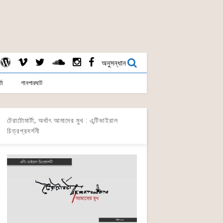
অনুসন্ধান
তা
গানপারঘাট
টেরাটোমার্টা, অর্থাৎ আমাদের মুখ : এন্টিভাইরাল
চিত্রপ্রদর্শনী