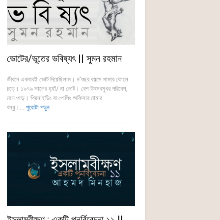
ভোটের/ভূতের ভবিষ্যৎ || সুমন রহমান
জীবনে একবারই ভোট দিয়েছিলাম। ন'বছর বয়সে মামার কোলে
চড়ে। ১৯৭৯ সালের হ্যাঁ/ না ভোট। বেশ উৎসবমুখর পরিবেশ,
মনে পড়ে। প্রিসাইডিং বা পোলিং অফিসার মামার
বন্ধু।...
পুরোটা পড়ুন
ইসলামবীক্ষণ : একটি পুনর্বিবেচনা ১১ ||