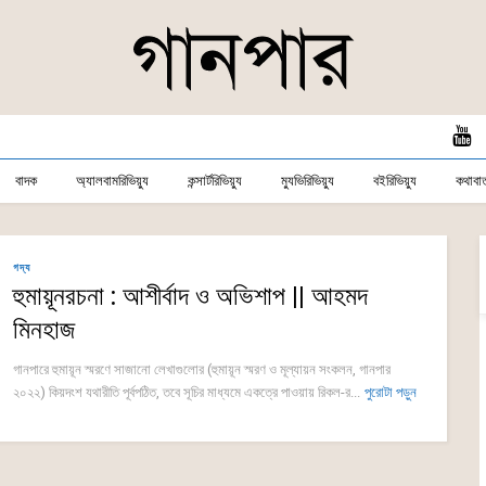
বাদক
অ্যালবামরিভিয়্যু
কন্সার্টরিভিয়্যু
ম্যুভিরিভিয়্যু
বইরিভিয়্যু
কথাবার্
গদ্য
হুমায়ূনরচনা : আশীর্বাদ ও অভিশাপ || আহমদ
মিনহাজ
গানপারে হুমায়ূন স্মরণে সাজানো লেখাগুলোর (হুমায়ূন স্মরণ ও মূল্যায়ন সংকলন, গানপার
২০২২) কিয়দংশ যথারীতি পূর্বপঠিত, তবে সূচির মাধ্যমে একত্রে পাওয়ায় রিকল-র...
পুরোটা পড়ুন