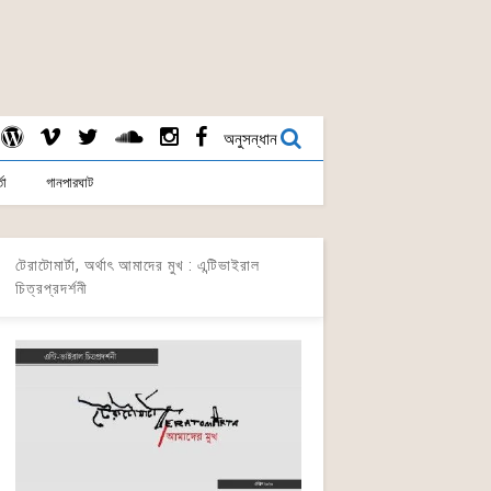
অনুসন্ধান
তা
গানপারঘাট
টেরাটোমার্টা, অর্থাৎ আমাদের মুখ : এন্টিভাইরাল
চিত্রপ্রদর্শনী