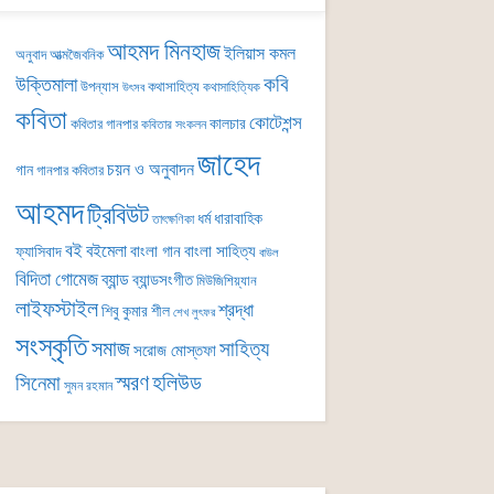
আহমদ মিনহাজ
ইলিয়াস কমল
অনুবাদ
আত্মজৈবনিক
কবি
উক্তিমালা
উপন্যাস
কথাসাহিত্য
কথাসাহিত্যিক
উৎসব
কবিতা
কোটেশন্স
কালচার
কবিতার গানপার
কবিতার সংকলন
জাহেদ
চয়ন ও অনুবাদন
গান
গানপার কবিতার
আহমদ
ট্রিবিউট
ধর্ম
ধারাবাহিক
তাৎক্ষণিকা
বই
বইমেলা
বাংলা গান
বাংলা সাহিত্য
ফ্যাসিবাদ
বাউল
বিদিতা গোমেজ
ব্যান্ড
ব্যান্ডসংগীত
মিউজিশিয়্যান
লাইফস্টাইল
শ্রদ্ধা
শিবু কুমার শীল
শেখ লুৎফর
সংস্কৃতি
সমাজ
সাহিত্য
সরোজ মোস্তফা
সিনেমা
স্মরণ
হলিউড
সুমন রহমান