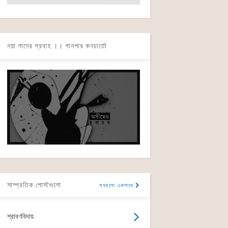
নয়া গানের প্রবাহ ।। গানপার কনচার্তো
সাম্প্রতিক পোস্টগুলো
সবগুলো একসাথে
শ্রাবণবিদায়