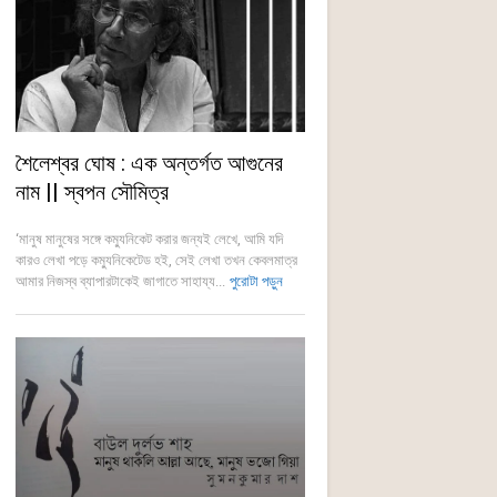
শৈলেশ্বর ঘোষ : এক অন্তর্গত আগুনের
নাম || স্বপন সৌমিত্র
‘মানুষ মানুষের সঙ্গে কম্যুনিকেট করার জন্যই লেখে, আমি যদি
কারও লেখা পড়ে কম্যুনিকেটেড হই, সেই লেখা তখন কেবলমাত্র
আমার নিজস্ব ব্যাপারটাকেই জাগাতে সাহায্য...
পুরোটা পড়ুন