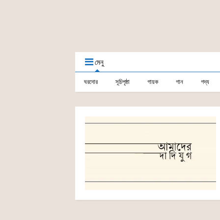
মেনু
ঘরদোর
সূচিপৃষ্ঠা
গায়ক
গান
গদ্য