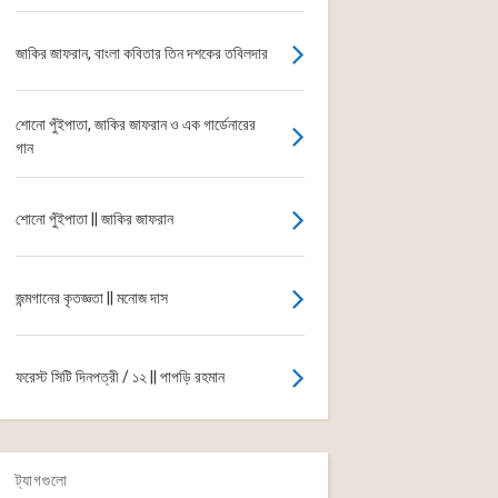
জাকির জাফরান, বাংলা কবিতার তিন দশকের তবিলদার
শোনো পুঁইপাতা, জাকির জাফরান ও এক গার্ডেনারের
গান
শোনো পুঁইপাতা || জাকির জাফরান
জন্মগানের কৃতজ্ঞতা || মনোজ দাস
ফরেস্ট সিটি দিনপত্রী / ১২ || পাপড়ি রহমান
ট্যাগগুলো