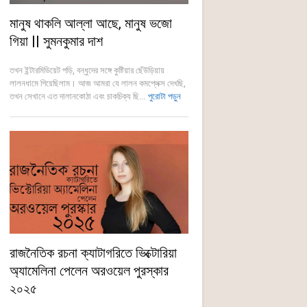
মানুষ থাকলি আল্লা আছে, মানুষ ভজো
গিয়া || সুমনকুমার দাশ
তখন ইন্টারমিডিয়েট পড়ি, বন্ধুদের সঙ্গে কুষ্টিয়ার ছেঁউড়িয়ায়
লালনধামে গিয়েছিলাম। আজ আমরা যে লালন কমপ্লেক্স দেখছি,
তখন সেখানে এত দালানকোঠা এবং চাকচিক্য ছি...
পুরোটা পড়ুন
রাজনৈতিক রচনা ক্যাটাগরিতে ভিক্টোরিয়া
অ্যামেলিনা পেলেন অরওয়েল পুরস্কার
২০২৫