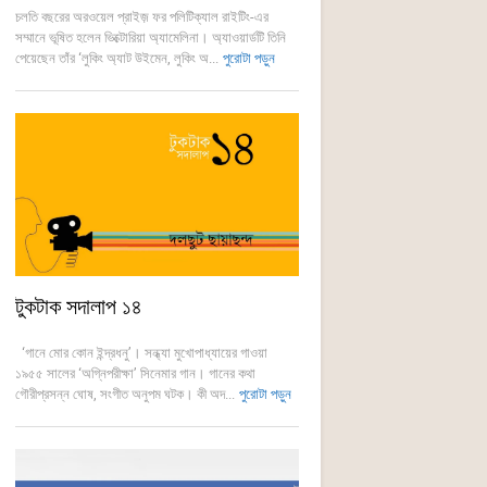
চলতি বছরের অরওয়েল প্রাইজ় ফর পলিটিক্যাল রাইটিং-এর
সম্মানে ভূষিত হলেন ভিক্টোরিয়া অ্যামেলিনা। অ্যাওয়ার্ডটি তিনি
পেয়েছেন তাঁর ‘লুকিং অ্যাট উইমেন, লুকিং অ...
পুরোটা পড়ুন
টুকটাক সদালাপ ১৪
‘গানে মোর কোন ইন্দ্রধনু’। সন্ধ্যা মুখোপাধ্যায়ের গাওয়া
১৯৫৫ সালের ‘অগ্নিপরীক্ষা’ সিনেমার গান। গানের কথা
গৌরীপ্রসন্ন ঘোষ, সংগীত অনুপম ঘটক। কী অদ...
পুরোটা পড়ুন