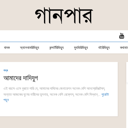
বাদক
অ্যালবামরিভিয়্যু
কন্সার্টরিভিয়্যু
ম্যুভিরিভিয়্যু
বইরিভিয়্যু
কথাবার্
গদ্য
আমাদের দাদিযুগ
এই বয়সে এসে বুঝতে পারি যে, আমাদের দাদিদের জেনারেশন অনেক বেশি আনপ্রেডিক্টেবল্,
অন্তত আজকের যুগের নারীদের তুলনায়, অনেক বেশি রেক্লেস্, অনেক বেশি সিদ্ধান্...
পুরোটা
পড়ুন