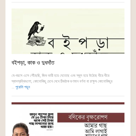
বইপড়া, কাক ও দুধদাঁত
যে-বয়সে এসে পৌঁছেছি, জিভ ভারী হয়ে যেতেছে এবং স্থূল হয়ে উঠেছে ধীরে ধীরে
স্বাদগ্রন্থিগুলো, কোনোকিছু চেখে দেখে ঠিকঠাক গুণমান বর্ণনা বা চাক্ষুষ কোনোকিছুর
...
পুরোটা পড়ুন