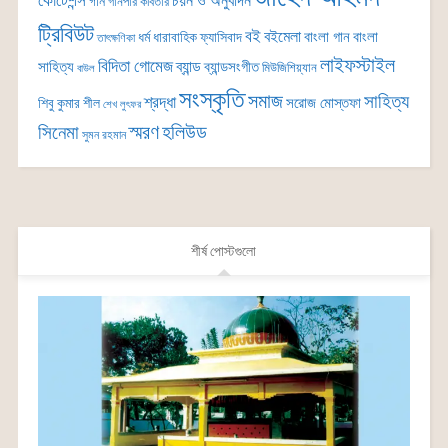
কোটেশন্স
চয়ন ও অনুবাদন
গান
গানপার কবিতার
ট্রিবিউট
বই
বইমেলা
বাংলা গান
বাংলা
ধর্ম
ধারাবাহিক
ফ্যাসিবাদ
তাৎক্ষণিকা
লাইফস্টাইল
বিদিতা গোমেজ
ব্যান্ড
সাহিত্য
ব্যান্ডসংগীত
মিউজিশিয়্যান
বাউল
সংস্কৃতি
সমাজ
সাহিত্য
শ্রদ্ধা
সরোজ মোস্তফা
শিবু কুমার শীল
শেখ লুৎফর
সিনেমা
স্মরণ
হলিউড
সুমন রহমান
শীর্ষ পোস্টগুলো