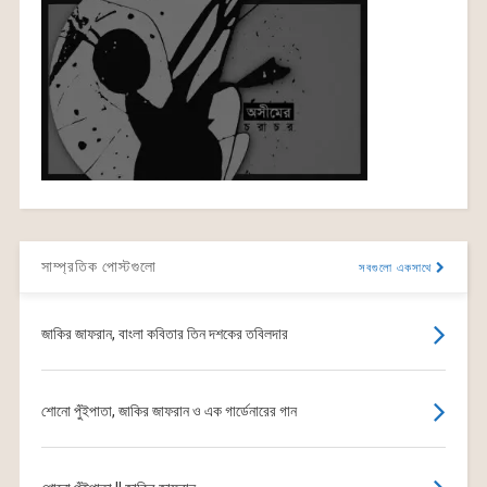
সাম্প্রতিক পোস্টগুলো
সবগুলো একসাথে
জাকির জাফরান, বাংলা কবিতার তিন দশকের তবিলদার
শোনো পুঁইপাতা, জাকির জাফরান ও এক গার্ডেনারের গান