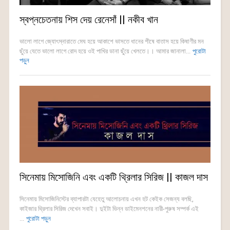
স্বপ্নচেতনায় শিস দেয় রেনেসাঁ || নকীব খান
ভালো লাগে জ্যোৎস্নারাতে মেঘ হয়ে আকাশে ভাসতে ধানের শীষে বাতাস হয়ে কিষাণীর মন
ছুঁয়ে যেতে ভালো লাগে রোদ হয়ে ওই পাখির ডানা ছুঁয়ে খেলতে।। আমার জানালা...
পুরোটা
পড়ুন
সিনেমায় মিসোজিনি এবং একটি থ্রিলার সিরিজ || কাজল দাস
সিনেমায় মিসোজিনিস্টের ব্যাপারটা যেহেতু আলোচনায় এখন হট কেইক সেজন্য বলছি,
কাইজার থ্রিলার সিরিজ দেখেন সবাই। দুইটা ভিন্ন ডাইমেনশনের নারী-পুরুষ সম্পর্ক এই
...
পুরোটা পড়ুন