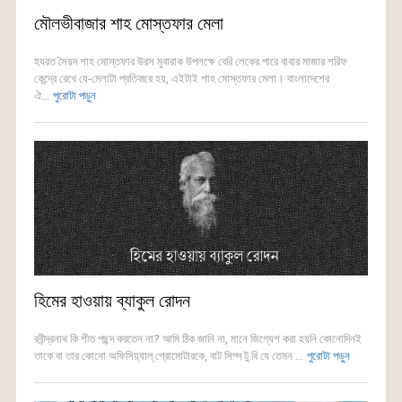
মৌলভীবাজার শাহ মোস্তফার মেলা
হযরত সৈয়দ শাহ মোস্তফার উরস মুবারাক উপলক্ষে বেরি লেকের পারে বাবার মাজার শরিফ
কেন্দ্রে রেখে যে-মেলাটা প্রতিবছর হয়, এইটাই শাহ মোস্তফার মেলা। বাংলাদেশের
ঐ...
পুরোটা পড়ুন
হিমের হাওয়ায় ব্যাকুল রোদন
রবীন্দ্রনাথ কি শীত পছন্দ করতেন না? আমি ঠিক জানি না, মানে জিগ্যেশ করা হয়নি কোনোদিনই
তাকে বা তার কোনো অফিসিয়্যাল্ প্রোমোটারকে, বাট সিম্স টু বি যে তেমন ...
পুরোটা পড়ুন