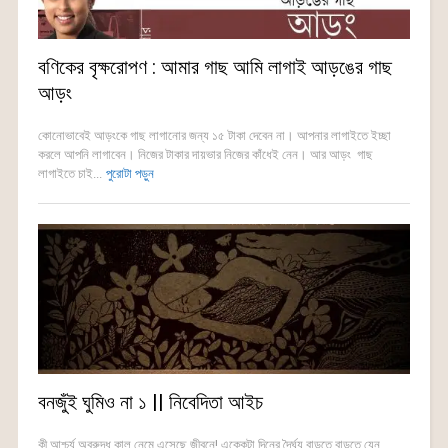
বণিকের বৃক্ষরোপণ : আমার গাছ আমি লাগাই আড়ঙের গাছ
আড়ং
কোনোভাবেই আড়ংকে গাছ লাগানোর জন্য ১৫ টাকা দেবেন না। আপনার লাগাইতে ইচ্ছা
করলে আপনি লাগাবেন। নিজের টাকার দায়ভার নিজের কাঁধেই নেন। আর আড়ং গাছ
লাগাইতে চাই...
পুরোটা পড়ুন
বনজুঁই ঘুমিও না ১ || নিবেদিতা আইচ
কী আশ্চর্য অবরুদ্ধ কাল নেমে এসেছে জীবনে! একেকটা দিনের দৈর্ঘ্য বাড়তে বাড়তে যেন