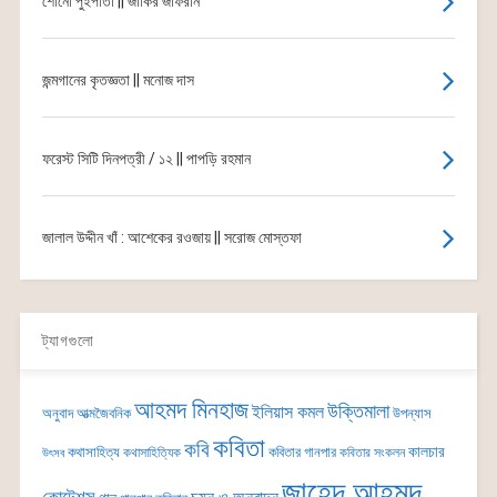
শোনো পুঁইপাতা || জাকির জাফরান
জন্মগানের কৃতজ্ঞতা || মনোজ দাস
ফরেস্ট সিটি দিনপত্রী / ১২ || পাপড়ি রহমান
জালাল উদ্দীন খাঁ : আশেকের রওজায় || সরোজ মোস্তফা
ট্যাগগুলো
আহমদ মিনহাজ
উক্তিমালা
ইলিয়াস কমল
অনুবাদ
আত্মজৈবনিক
উপন্যাস
কবিতা
কবি
কালচার
কথাসাহিত্য
কবিতার গানপার
কথাসাহিত্যিক
কবিতার সংকলন
উৎসব
জাহেদ আহমদ