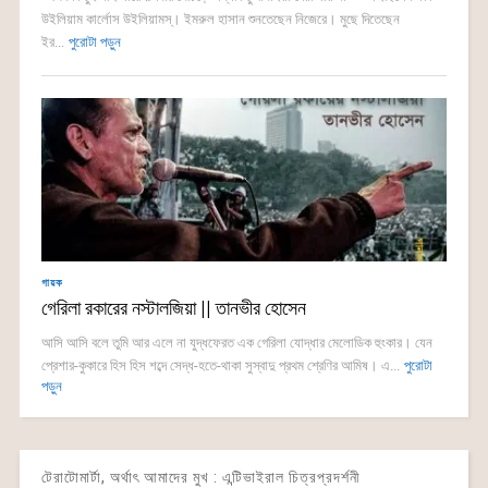
উইলিয়াম কার্লোস উইলিয়ামস্। ইমরুল হাসান শুনতেছেন নিজেরে। মুছে দিতেছেন
ইর...
পুরোটা পড়ুন
গায়ক
গেরিলা রকারের নস্টালজিয়া || তানভীর হোসেন
আসি আসি বলে তুমি আর এলে না যুদ্ধফেরত এক গেরিলা যোদ্ধার মেলোডিক হুংকার। যেন
প্রেশার-কুকারে হিস হিস শব্দে সেদ্ধ-হতে-থাকা সুস্বাদু প্রথম শ্রেণির আমিষ। এ...
পুরোটা
পড়ুন
টেরাটোমার্টা, অর্থাৎ আমাদের মুখ : এন্টিভাইরাল চিত্রপ্রদর্শনী