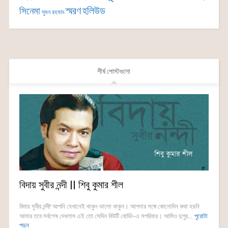
সিনেমা
স্মরণ
হলিউড
সুমন রহমান
শীর্ষ পোস্টগুলো
বিদায় সুবীর নন্দী || শিবু কুমার শীল
বিদায় সুবীর নন্দী! আপনি যেখানেই থাকুন ভালো থাকুন। আপনার সঙ্গে কোনোদিন কথা হয়নি
আমার তবে সর্বশেষ দেখলাম এই তো সেদিন বিউটি বোর্ডিং-এ সপরিবার। আমিও দুপুর...
পুরোটা
পড়ুন