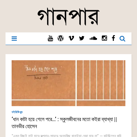
বইরিভিয়্যু
‘ধান কাটা হয়ে গেলে পরে…’ : স্কুলজীবনের মতো কইরা ব্যাখ্যা ||
তানভীর হোসেন
“এমন কিছুই নাই যারে কল্পনার মোচড়ে অন্যকিছু বানাইয়া দেয়া যায় না” — কইছিলেন কবি