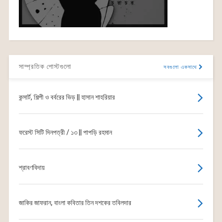
সাম্প্রতিক পোস্টগুলো
সবগুলো একসাথে
কন্সার্ট, শিল্পী ও বর্বরের ভিড় || হাসান শাহরিয়ার
ফরেস্ট সিটি দিনপত্রী / ১৩ || পাপড়ি রহমান
শ্রাবণবিদায়
জাকির জাফরান, বাংলা কবিতার তিন দশকের তবিলদার