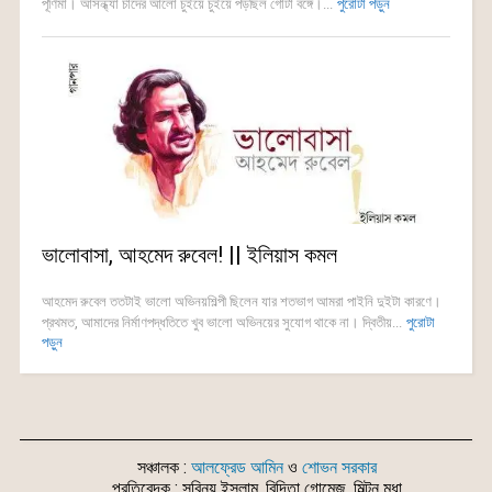
পূর্ণিমা। আসন্ধ্যা চাঁদের আলো চুঁইয়ে চুঁইয়ে পড়ছিল গোটা বঙ্গে।...
পুরোটা পড়ুন
ভালোবাসা, আহমেদ রুবেল! || ইলিয়াস কমল
আহমেদ রুবেল ততটাই ভালো অভিনয়শিল্পী ছিলেন যার শতভাগ আমরা পাইনি দুইটা কারণে।
প্রথমত, আমাদের নির্মাণপদ্ধতিতে খুব ভালো অভিনয়ের সুযোগ থাকে না। দ্বিতীয়...
পুরোটা
পড়ুন
সঞ্চালক :
আলফ্রেড আমিন
ও
শোভন সরকার
প্রতিবেদক : সুবিনয় ইসলাম, বিদিতা গোমেজ, মিল্টন মৃধা