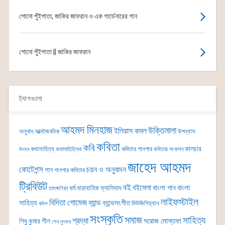
শোনো পুঁইপাতা, জাকির জাফরান ও এক গার্ডেনারের গান
শোনো পুঁইপাতা || জাকির জাফরান
ট্যাগগুলো
আহমদ মিনহাজ
উক্তিমালা
ইলিয়াস কমল
অনুবাদ
আত্মজৈবনিক
উপন্যাস
কবিতা
কবি
কালচার
কথাসাহিত্য
কবিতার গানপার
কথাসাহিত্যিক
কবিতার সংকলন
উৎসব
জাহেদ আহমদ
কোটেশন্স
চয়ন ও অনুবাদন
গান
গানপার কবিতার
ট্রিবিউট
বই
বইমেলা
বাংলা গান
বাংলা
ধর্ম
ধারাবাহিক
ফ্যাসিবাদ
তাৎক্ষণিকা
লাইফস্টাইল
বিদিতা গোমেজ
ব্যান্ড
সাহিত্য
ব্যান্ডসংগীত
মিউজিশিয়্যান
বাউল
সংস্কৃতি
সমাজ
সাহিত্য
শ্রদ্ধা
সরোজ মোস্তফা
শিবু কুমার শীল
শেখ লুৎফর