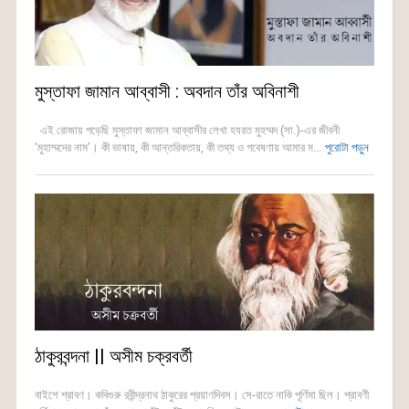
মুস্তাফা জামান আব্বাসী : অবদান তাঁর অবিনাশী
এই রোজায় পড়েছি মুস্তাফা জামান আব্বাসীর লেখা হযরত মুহম্মদ (সা.)-এর জীবনী
‘মুহাম্মদের নাম’। কী ভাষায়, কী আন্তরিকতায়, কী তথ্য ও গবেষণায় আমার ম...
পুরোটা পড়ুন
ঠাকুরবন্দনা || অসীম চক্রবর্তী
বাইশে শ্রাবণ। কবিগুরু রবীন্দ্রনাথ ঠাকুরের প্রয়াণদিবস। সে-রাতে নাকি পূর্ণিমা ছিল। শ্রাবণী