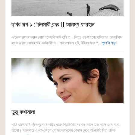
ছবির গল্প ১ : চিলমারী বন্দর || আনম্য ফারহান
এইরকম ব্ল্যাক অ্যান্ড হোয়াইটে ছবি আমি তুলি না। কিন্তু এই টাইপের ছবিগুলার এস্থেটিকস
ব্ল্যাক অ্যান্ড হোয়াইটেই এস্টাবলিশড। প্রফেশনাল ছবি, বিক্রির জন্য প্...
পুরোটা পড়ুন
তুতু কথামালা
আমি ভালোবাসি গ্রীষ্মপ্রদোষে গাড়ির ধাতব খিড়কি দিয়া আমার কোলে এবং গালে এসে লাগা
আলো। সড়কধারে একটা-কোনো মোটরমেকানিকের দোকান দেখে গাড়িবিরতি নিয়া খানিক