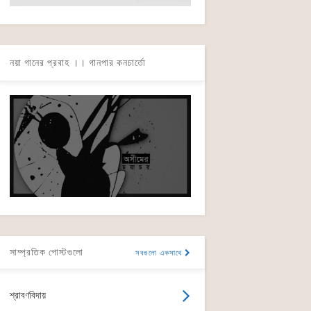
নয়া গানের প্রবাহ ।। গানপার কনচার্তো
সাম্প্রতিক পোস্টগুলো
সবগুলো একসাথে
শ্রাবণবিদায়