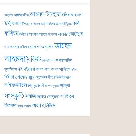
আহমদ মিনহাজ
ইলিয়াস কমল
অনুবাদ
আত্মজৈবনিক
কবি
উক্তিমালা
উপন্যাস
কথাসাহিত্য
কথাসাহিত্যিক
উৎসব
কবিতা
কোটেশন্স
কালচার
কবিতার গানপার
কবিতার সংকলন
জাহেদ
চয়ন ও অনুবাদন
গান
গানপার কবিতার
আহমদ
ট্রিবিউট
ধর্ম
ধারাবাহিক
তাৎক্ষণিকা
বই
বইমেলা
বাংলা গান
বাংলা সাহিত্য
ফ্যাসিবাদ
বাউল
বিদিতা গোমেজ
ব্যান্ড
ব্যান্ডসংগীত
মিউজিশিয়্যান
লাইফস্টাইল
শ্রদ্ধা
শিবু কুমার শীল
শেখ লুৎফর
সংস্কৃতি
সমাজ
সাহিত্য
সরোজ মোস্তফা
সিনেমা
স্মরণ
হলিউড
সুমন রহমান