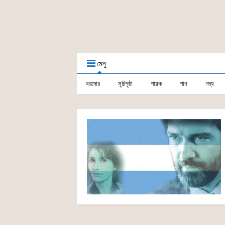
মেনু
ঘরদোর
সূচিপৃষ্ঠা
গায়ক
গান
গদ্য