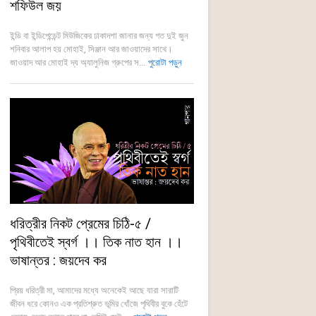
শফিউল জয়
ইন্ডি বা ইন্ডিপেন্ডেন্ট মিউজিকের ঢাকাদশা জানার জন্য গত দুই জুন
শনিবার আলাপ হয় মোহাই, সিঞ্জান আর জাওয়াদের সাথে।
জাওয়াদ আর মোহাই দ্য অ্যালুনিজ গ্রুপের স...
পুরোটা পড়ুন
ধরিত্রীর নিকট প্রেমের চিঠি-৫ /
পৃথিবীতেই স্বর্গ ।। তিক নাত হান ।।
ভাষান্তর : জয়দেব কর
প্রিয় ধরিত্রী মা, আমাদের মধ্যে অনেকেই আছে যারা সারাটি
জীবন ধরে কোনও এক প্রতিশ্রুত ভূমির খোঁজে পৃথিবীর বুকে হেঁটে