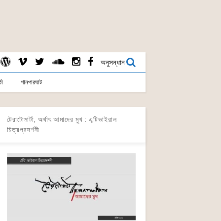
অনুসন্ধান
তা
গানপারঘাট
টেরাটোমার্টা, অর্থাৎ আমাদের মুখ : এন্টিভাইরাল
চিত্রপ্রদর্শনী