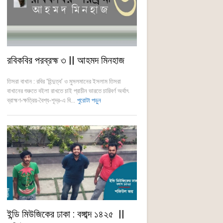
রবিকবির পরব্রহ্ম ৩ || আহমদ মিনহাজ
তিসরা বাখান : রবির ‘হিন্দুত্ব’ ও মুসলমানের ইসলাম তিসরা
বাখানের শুরুতে বইলা রাখতে চাই প্রাচীন ভারতে চারিবর্ণ অর্থাৎ
ব্রাহ্মণ-ক্ষত্রিয়-বৈশ্য-শূদ্র-এ বি...
পুরোটা পড়ুন
ইন্ডি মিউজিকের ঢাকা : বঙ্গাব্দ ১৪২৫ ||