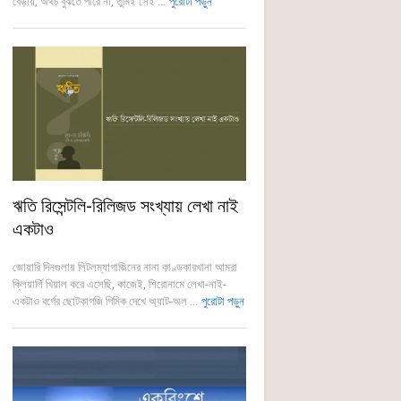
বেড়ায়, অথচ বুঝতে পারে না, তুমিই সেই ...
পুরোটা পড়ুন
ঋতি রিসেন্টলি-রিলিজড সংখ্যায় লেখা নাই
একটাও
জোয়ারি দিনগুলায় লিটলম্যাগাজিনের নানা কাণ্ডকারখানা আমরা
ক্লিয়ার্লি খিয়াল করে এসেছি, কাজেই, শিরোনামে লেখা-নাই-
একটাও বর্গের ছোটকাগজি গিমিক দেখে অ্যাট-অল ...
পুরোটা পড়ুন