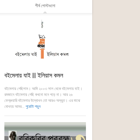
শীর্ষ পোস্টগুলো
বইমেলায় যাই || ইলিয়াস কমল
বইমেলায় গেছিলাম। আমি ২০০৩ সাল থেকে বইমেলায় যাই।
রমজানে বইমেলায় গেছি কখনো মনে পড়ে না। আর ২৬
ফেব্রুয়ারি বইমেলার উদ্বোধন তো আরও অদ্ভুত। এর মাঝে
বোধহয় আমর...
পুরোটা পড়ুন