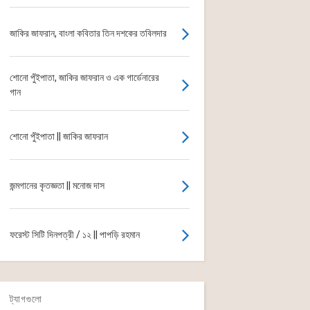
জাকির জাফরান, বাংলা কবিতার তিন দশকের তবিলদার
শোনো পুঁইপাতা, জাকির জাফরান ও এক গার্ডেনারের
গান
শোনো পুঁইপাতা || জাকির জাফরান
জন্মগানের কৃতজ্ঞতা || মনোজ দাস
ফরেস্ট সিটি দিনপত্রী / ১২ || পাপড়ি রহমান
ট্যাগগুলো