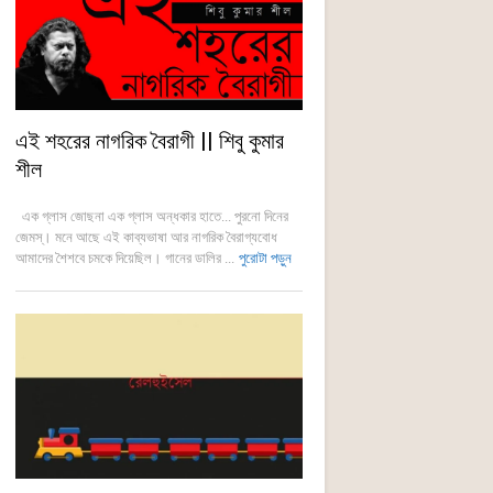
এই শহরের নাগরিক বৈরাগী || শিবু কুমার
শীল
এক গ্লাস জোছনা এক গ্লাস অন্ধকার হাতে... পুরনো দিনের
জেমস্। মনে আছে এই কাব্যভাষা আর নাগরিক বৈরাগ্যবোধ
আমাদের শৈশবে চমকে দিয়েছিল। গানের ডালির ...
পুরোটা পড়ুন