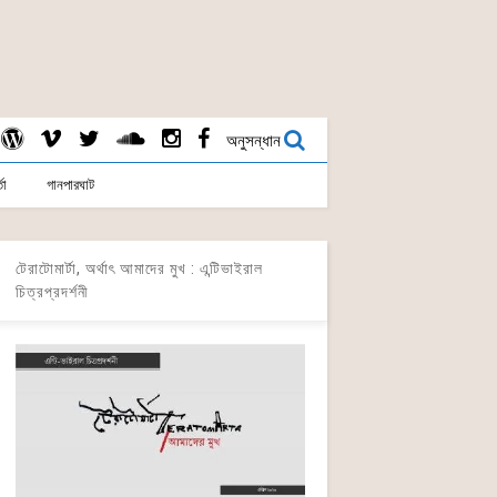
অনুসন্ধান
তা
গানপারঘাট
টেরাটোমার্টা, অর্থাৎ আমাদের মুখ : এন্টিভাইরাল
চিত্রপ্রদর্শনী