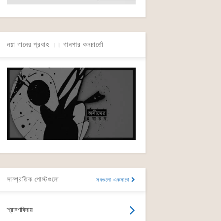
নয়া গানের প্রবাহ ।। গানপার কনচার্তো
সাম্প্রতিক পোস্টগুলো
সবগুলো একসাথে
শ্রাবণবিদায়