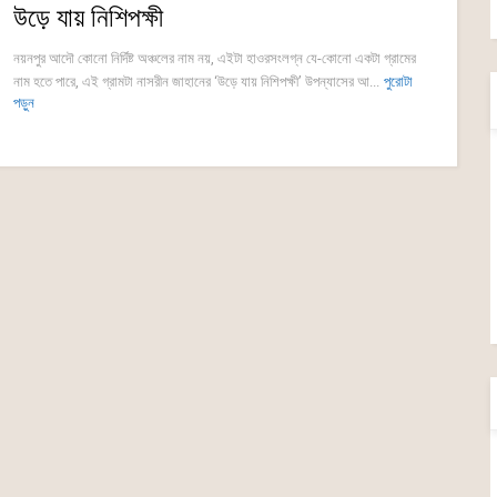
উড়ে যায় নিশিপক্ষী
নয়নপুর আদৌ কোনো নির্দিষ্ট অঞ্চলের নাম নয়, এইটা হাওরসংলগ্ন যে-কোনো একটা গ্রামের
নাম হতে পারে, এই গ্রামটা নাসরীন জাহানের ‘উড়ে যায় নিশিপক্ষী’ উপন্যাসের আ...
পুরোটা
পড়ুন