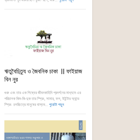
ঋতুবৈচিত্র্য ও জৈবনিক চাকা || ফাইয়াজ
বিন নুর
গুরু এবং তার এক শিষ্যের জীবনকাহিনি প্রদর্শনের মাধ্যমে এর
পরিচালক কিম-কি-দুক তার স্প্রিং, সামার, ফল, উইন্টার অ্যান্ড
স্প্রিং চলচ্চিত্রে মানুষের বাস্তব...
পুরোটা পড়ুন