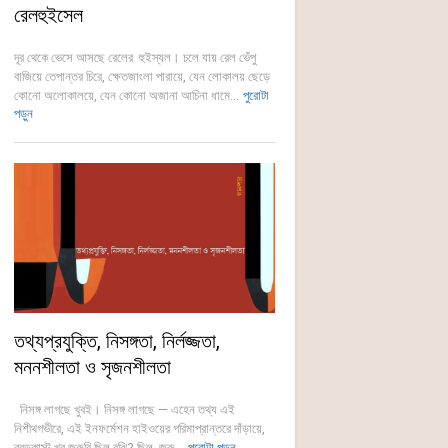
রেলহুইসেল
দূর থেকে ভেসে আসছে রেলের হুইস্যল। চলে যায় রেল ভেঁপু
বাজিয়ে তেপান্তর চিরে, ক্ষেতজাংলা পারায়ে, যেন লোকালয় ছেড়ে
কোনো অলোকালয়ে, যেন কোনো অজানা আচিনা ধামে...
পুরোটা
পড়ুন
তথ্যপ্রযুক্তি, নিসঙ্গতা, নির্লজ্জতা,
মননশীলতা ও সৃজনশীলতা
নিসঙ্গ লাগছে খুবই। নিসঙ্গ লাগছে — এহেন তথ্য এই
নিশীথগভীরে, এই ইনফর্মেশন হাইওয়ের গরিমাপ্রান্তরে দাঁড়ায়ে,
ব্রডকাস্ট খুব জরুরি ছিল বুঝি? ছিল, জরু...
পুরোটা পড়ুন