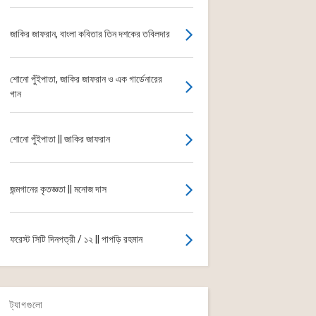
জাকির জাফরান, বাংলা কবিতার তিন দশকের তবিলদার
শোনো পুঁইপাতা, জাকির জাফরান ও এক গার্ডেনারের
গান
শোনো পুঁইপাতা || জাকির জাফরান
জন্মগানের কৃতজ্ঞতা || মনোজ দাস
ফরেস্ট সিটি দিনপত্রী / ১২ || পাপড়ি রহমান
ট্যাগগুলো