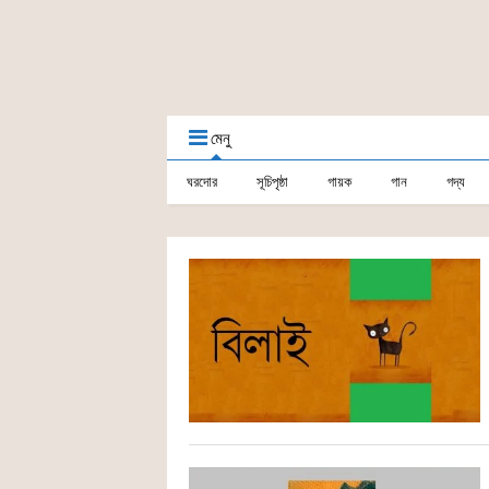
মেনু
ঘরদোর
সূচিপৃষ্ঠা
গায়ক
গান
গদ্য