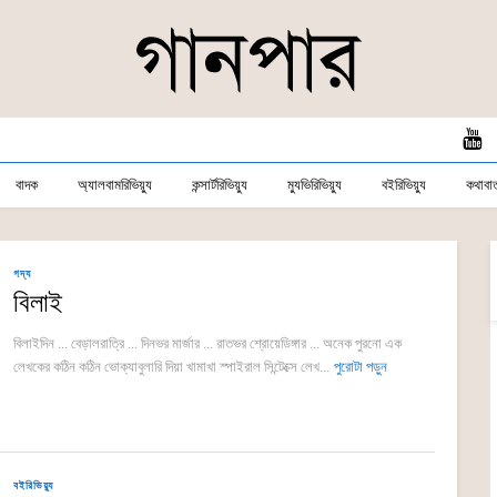
বাদক
অ্যালবামরিভিয়্যু
কন্সার্টরিভিয়্যু
ম্যুভিরিভিয়্যু
বইরিভিয়্যু
কথাবার্
গদ্য
বিলাই
বিলাইদিন ... বেড়ালরাত্রি ... দিনভর মার্জার ... রাতভর শ্রোয়েডিঙ্গার ... অনেক পুরনো এক
লেখকের কঠিন কঠিন ভোক্যাবুলারি দিয়া খামাখা স্পাইরাল সিন্টেক্সে লেখ...
পুরোটা পড়ুন
বইরিভিয়্যু