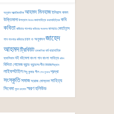
আহমদ মিনহাজ
ইলিয়াস কমল
অনুবাদ
আত্মজৈবনিক
কবি
উক্তিমালা
উপন্যাস
কথাসাহিত্য
কথাসাহিত্যিক
উৎসব
কবিতা
কোটেশন্স
কালচার
কবিতার গানপার
কবিতার সংকলন
জাহেদ
চয়ন ও অনুবাদন
গান
গানপার কবিতার
আহমদ
ট্রিবিউট
ধর্ম
ধারাবাহিক
তাৎক্ষণিকা
বই
বইমেলা
বাংলা গান
বাংলা সাহিত্য
ফ্যাসিবাদ
বাউল
বিদিতা গোমেজ
ব্যান্ড
ব্যান্ডসংগীত
মিউজিশিয়্যান
লাইফস্টাইল
শ্রদ্ধা
শিবু কুমার শীল
শেখ লুৎফর
সংস্কৃতি
সমাজ
সাহিত্য
সরোজ মোস্তফা
সিনেমা
স্মরণ
হলিউড
সুমন রহমান