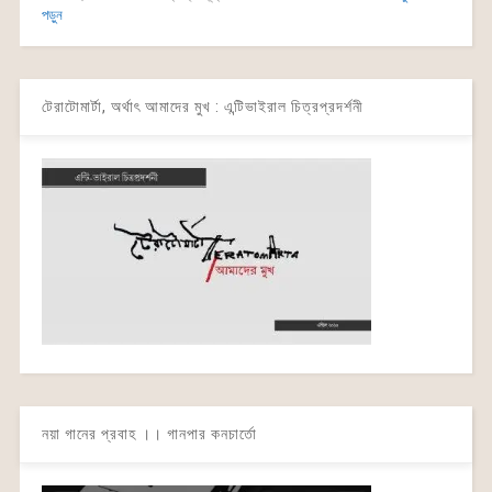
পড়ুন
টেরাটোমার্টা, অর্থাৎ আমাদের মুখ : এন্টিভাইরাল চিত্রপ্রদর্শনী
নয়া গানের প্রবাহ ।। গানপার কনচার্তো