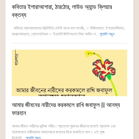
কবিতার ইশারাআশারা, ঠারঠোর, লাউড অ্যান্ড ক্লিয়ার
বক্তব্য
কবিতায় বক্তব্যময়তার উল্টোপিঠে যেইটা থাকে বলে শুনেছি, — ইঙ্গিতময়তা, ইশারাধার্মিকতা,
ব্যঞ্জনাঋদ্ধতা, দ্যোতনাবৈভব — ইত্যাদি জিনিশগুলো নিয়া আমিও প...
পুরোটা পড়ুন
আমার জীবনের নারীদের করকমলে রাখি জবাফুল || আনম্য
ফারহান
আমার জীবনে নারীদের ভুমিকা গভীর। প্রত্যেক পুরুষের জীবনের মতোই প্রত্যক্ষ এবং
পরোক্ষভাবে নারীস্বভাব আমাদেরকে জগতের দিকে তাকাইতে বলে। এই সূক্ষ্ম
নির্দেশটা...
পুরোটা পড়ুন