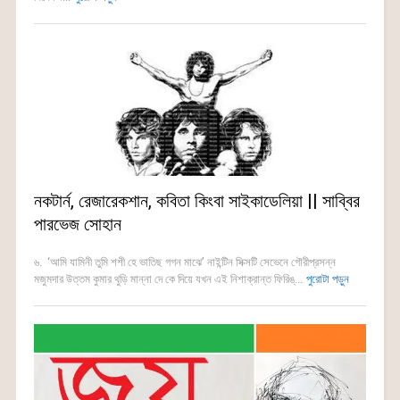
নকটার্ন, রেজারেকশান, কবিতা কিংবা সাইকাডেলিয়া || সাব্বির
পারভেজ সোহান
৬. ‘আমি যামিনী তুমি শশী হে ভাতিছ গগন মাঝে’ নাইন্টিন সিক্সটি সেভেনে গৌরীপ্রসন্ন
মজুমদার উত্তম কুমার থুড়ি মান্না দে কে দিয়ে যখন এই নিশাক্রান্ত ফিরিঙ্...
পুরোটা পড়ুন