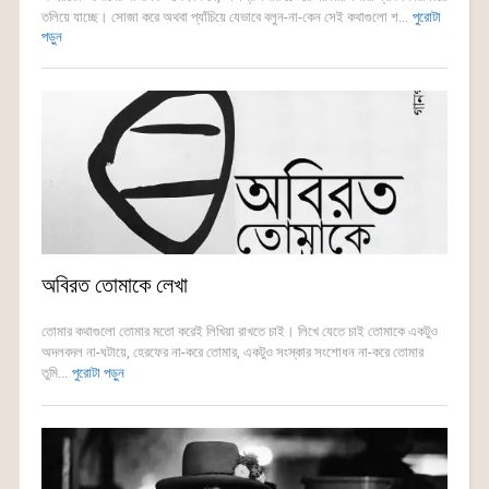
তলিয়ে যাচ্ছে। সোজা করে অথবা প্যাঁচিয়ে যেভাবে বলুন-না-কেন সেই কথাগুলো শ...
পুরোটা
পড়ুন
অবিরত তোমাকে লেখা
তোমার কথাগুলো তোমার মতো করেই লিখিয়া রাখতে চাই। লিখে যেতে চাই তোমাকে একটুও
অদলবদল না-ঘটায়ে, হেরফের না-করে তোমার, একটুও সংস্কার সংশোধন না-করে তোমার
তুমি...
পুরোটা পড়ুন