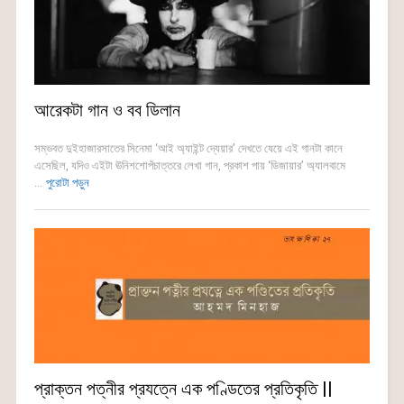
আরেকটা গান ও বব ডিলান
সম্ভবত দুইহাজারসাতের সিনেমা ‘আই অ্যাইন্ট দ্যেয়ার’ দেখতে যেয়ে এই গানটা কানে
এসেছিল, যদিও এইটা ঊনিশশোপঁচাত্তরে লেখা গান, প্রকাশ পায় ‘ডিজায়ার’ অ্যালবামে
...
পুরোটা পড়ুন
প্রাক্তন পত্নীর প্রযত্নে এক পণ্ডিতের প্রতিকৃতি ||