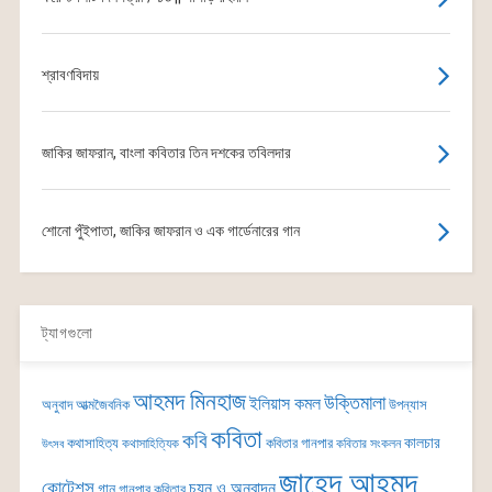
শ্রাবণবিদায়
জাকির জাফরান, বাংলা কবিতার তিন দশকের তবিলদার
শোনো পুঁইপাতা, জাকির জাফরান ও এক গার্ডেনারের গান
ট্যাগগুলো
আহমদ মিনহাজ
উক্তিমালা
ইলিয়াস কমল
অনুবাদ
আত্মজৈবনিক
উপন্যাস
কবিতা
কবি
কালচার
কথাসাহিত্য
কবিতার গানপার
কথাসাহিত্যিক
কবিতার সংকলন
উৎসব
জাহেদ আহমদ
কোটেশন্স
চয়ন ও অনুবাদন
গান
গানপার কবিতার