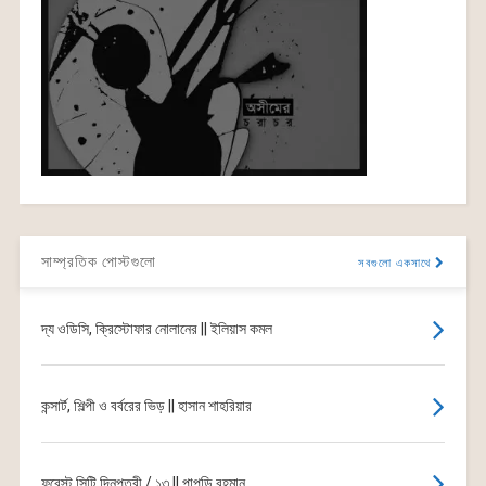
সাম্প্রতিক পোস্টগুলো
সবগুলো একসাথে
দ্য ওডিসি, ক্রিস্টোফার নোলানের || ইলিয়াস কমল
কন্সার্ট, শিল্পী ও বর্বরের ভিড় || হাসান শাহরিয়ার
ফরেস্ট সিটি দিনপত্রী / ১৩ || পাপড়ি রহমান