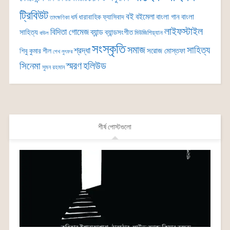
ট্রিবিউট
বই
বইমেলা
বাংলা গান
বাংলা
ধর্ম
ধারাবাহিক
ফ্যাসিবাদ
তাৎক্ষণিকা
লাইফস্টাইল
বিদিতা গোমেজ
ব্যান্ড
সাহিত্য
ব্যান্ডসংগীত
মিউজিশিয়্যান
বাউল
সংস্কৃতি
সমাজ
সাহিত্য
শ্রদ্ধা
সরোজ মোস্তফা
শিবু কুমার শীল
শেখ লুৎফর
সিনেমা
স্মরণ
হলিউড
সুমন রহমান
শীর্ষ পোস্টগুলো