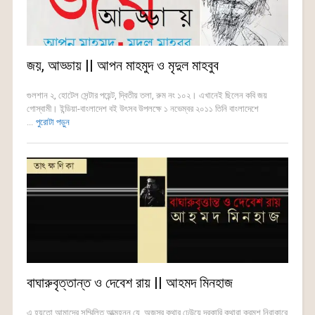
জয়, আড্ডায় || আপন মাহমুদ ও মৃদুল মাহবুব
গুলশান ২, হোটেল সেন্টার পয়েন্ট, দ্বিতীয় তলা, রুম নং ১০২। এখানেই ছিলেন কবি জয়
গোস্বামী। ইন্ডিয়া-বাংলাদেশ বই উৎসব উপলক্ষে ১ নভেম্বর ২০১১ তিনি বাংলাদেশে
...
পুরোটা পড়ুন
বাঘারুবৃত্তান্ত ও দেবেশ রায় || আহমদ মিনহাজ
এ হয়তো আমাদের সম্মিলিত আত্মহনন যে, অজস্র কথার ঢেউয়ে দরকারি কথারা ক্রমশ নিরাকারে