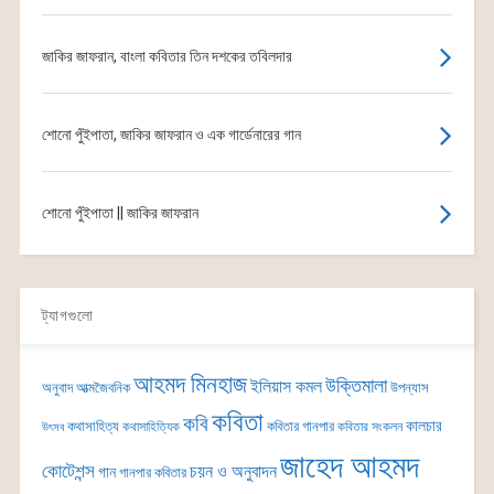
জাকির জাফরান, বাংলা কবিতার তিন দশকের তবিলদার
শোনো পুঁইপাতা, জাকির জাফরান ও এক গার্ডেনারের গান
শোনো পুঁইপাতা || জাকির জাফরান
ট্যাগগুলো
আহমদ মিনহাজ
উক্তিমালা
ইলিয়াস কমল
অনুবাদ
আত্মজৈবনিক
উপন্যাস
কবিতা
কবি
কালচার
কথাসাহিত্য
কবিতার গানপার
কথাসাহিত্যিক
কবিতার সংকলন
উৎসব
জাহেদ আহমদ
কোটেশন্স
চয়ন ও অনুবাদন
গান
গানপার কবিতার