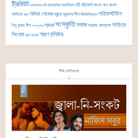
ট্রিবিউট
বই
বইমেলা
বাংলা গান
বাংলা
ধর্ম
ধারাবাহিক
ফ্যাসিবাদ
তাৎক্ষণিকা
লাইফস্টাইল
বিদিতা গোমেজ
ব্যান্ড
সাহিত্য
ব্যান্ডসংগীত
মিউজিশিয়্যান
বাউল
সংস্কৃতি
সমাজ
সাহিত্য
শ্রদ্ধা
সরোজ মোস্তফা
শিবু কুমার শীল
শেখ লুৎফর
সিনেমা
স্মরণ
হলিউড
সুমন রহমান
শীর্ষ পোস্টগুলো