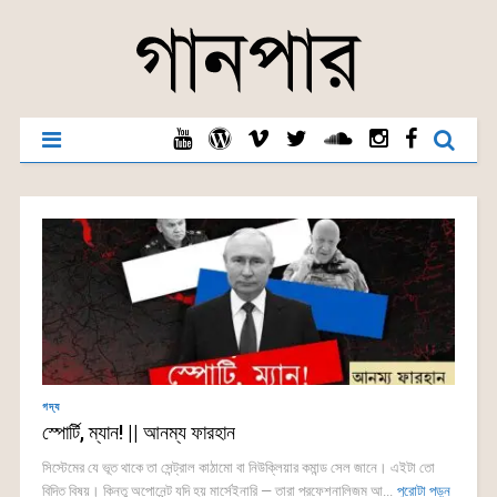
গদ্য
স্পোর্টি, ম্যান! || আনম্য ফারহান
সিস্টেমের যে ভূত থাকে তা সেন্ট্রাল কাঠামো বা নিউক্লিয়ার কমান্ড সেল জানে। এইটা তো
বিদিত বিষয়। কিন্তু অপোনেন্ট যদি হয় মার্সেইনারি — তারা প্রফেশনালিজম আ...
পুরোটা পড়ুন