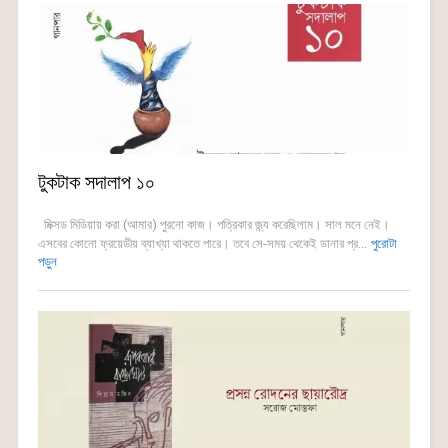
টুকটাক সদালাপ ১০
মিক্সড মিডিয়ায় করা (আমার) পুরনো কাজ। পত্রিকার জ্ন্য করেছিলাম। সাল মনে নেই।
এসবের কোনো ফ্রয়েডীয় ব্যাখ্যা থাকতে পারে। তবে সে-সময় থেকেই ডানার প্র...
পুরোটা
পড়ুন