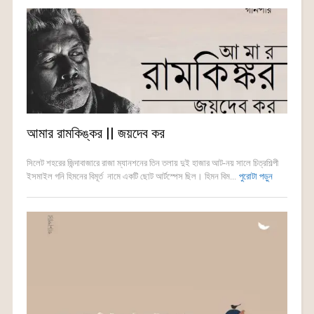
আমার রামকিঙ্কর || জয়দেব কর
সিলেট শহরের জিন্দাবাজারে রাজা ম্যানশনের তিন তলায় দুই হাজার আট-নয় সালে চিত্রশিল্পী
ইসমাইল গনি হিমনের বিমূর্ত নামে একটি ছোট আর্টস্পেস ছিল। হিমন বিম...
পুরোটা পড়ুন