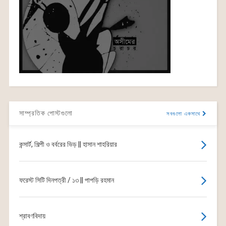
সাম্প্রতিক পোস্টগুলো
সবগুলো একসাথে
কন্সার্ট, শিল্পী ও বর্বরের ভিড় || হাসান শাহরিয়ার
ফরেস্ট সিটি দিনপত্রী / ১৩ || পাপড়ি রহমান
শ্রাবণবিদায়