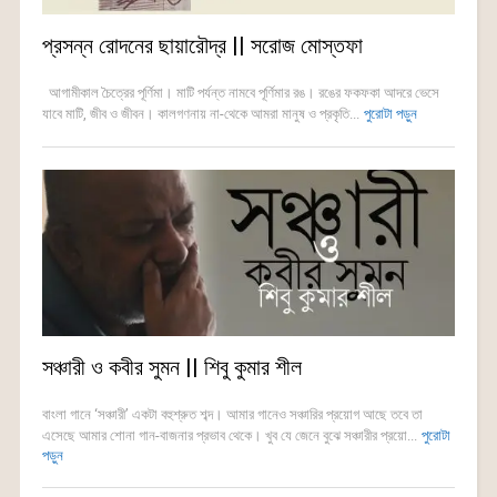
প্রসন্ন রোদনের ছায়ারৌদ্র || সরোজ মোস্তফা
আগামীকাল চৈত্রের পূর্ণিমা। মাটি পর্যন্ত নামবে পূর্ণিমার রঙ। রঙের ফকফকা আদরে ভেসে
যাবে মাটি, জীব ও জীবন। কালগণনায় না-থেকে আমরা মানুষ ও প্রকৃতি...
পুরোটা পড়ুন
সঞ্চারী ও কবীর সুমন || শিবু কুমার শীল
বাংলা গানে ‘সঞ্চারী’ একটা বহুশ্রুত শব্দ। আমার গানেও সঞ্চারির প্রয়োগ আছে তবে তা
এসেছে আমার শোনা গান-বাজনার প্রভাব থেকে। খুব যে জেনে বুঝে সঞ্চারীর প্রয়ো...
পুরোটা
পড়ুন