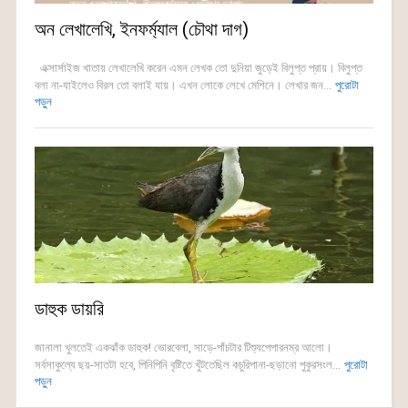
অন লেখালেখি, ইনফর্ম্যাল (চৌথা দাগ)
এক্সার্সাইজ খাতায় লেখালেখি করেন এমন লেখক তো দুনিয়া জুড়েই বিলুপ্ত প্রায়। বিলুপ্ত
বলা না-যাইলেও বিরল তো বলাই যায়। এখন লোকে লেখে মেশিনে। লেখার জন...
পুরোটা
পড়ুন
ডাহুক ডায়রি
জানালা খুলতেই একঝাঁক ডাহুক! ভোরবেলা, সাড়ে-পাঁচটার টিশ্যুপেপারনম্র আলো।
সর্বসাকুল্যে ছয়-সাতটা হবে, পিনিপিনি বৃষ্টিতে খুঁটতেছিল কচুরিপানা-ছড়ানো পুকুরসংল...
পুরোটা
পড়ুন