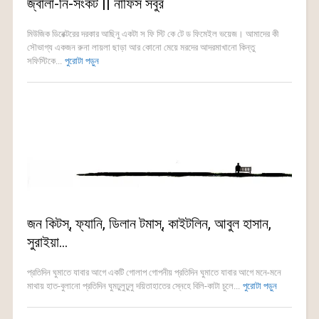
জ্বালা-নি-সংকট || নাফিস সবুর
মিউজিক ডিরেক্টরের দরকার আছিনু একটা স ফি স্টি কে টে ড ফিমেইল ভয়েজ। আমাদের কী
সৌভাগ্য একজন রুনা লায়লা ছাড়া আর কোনো মেয়ে মরদের আদরমাখানো কিন্তু
সফিস্টিকে...
পুরোটা পড়ুন
জন কিটস্, ফ্যানি, ডিলান টমাস্, কাইটলিন, আবুল হাসান,
সুরাইয়া…
প্রতিদিন ঘুমাতে যাবার আগে একটি গোলাপ গোপনীয় প্রতিদিন ঘুমাতে যাবার আগে মনে-মনে
মাথায় হাত-বুলানো প্রতিদিন ঘুমঢুলুঢুলু দয়িতাহাতের স্নেহে বিলি-কাটা চুলে...
পুরোটা পড়ুন