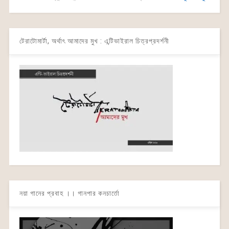
টেরাটোমার্টা, অর্থাৎ আমাদের মুখ : এন্টিভাইরাল চিত্রপ্রদর্শনী
নয়া গানের প্রবাহ ।। গানপার কনচার্তো