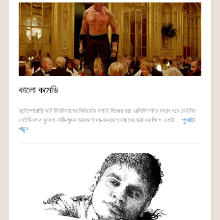
কালো কমেডি
কন্টেম্পোরারি আর্ট মিউজিয়ামের কিউরেটর মশাই নিজের নয়া এক্সিবিশনটার মহরৎ হবে যেইদিন
সেইদিনকার সুবেশা নারী-পুরুষ ভদ্রমহোদয়-ভদ্রমহোদয়াদের ভরা মজলিশে একটা ...
পুরোটা
পড়ুন