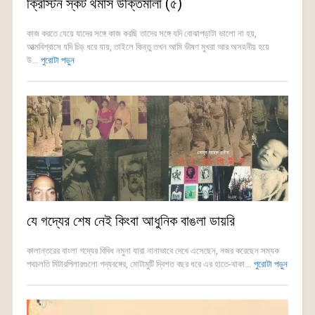
ক্রিস্টিন স্কট থমাস উক্তিমালা (৫)
কাজ করতে যেয়ে যাদের সঙ্গে কাজ করছি তাদের সঙ্গে যদি বোঝাপড়াটা ভালো না হয়,
আত্মবিশ্বাসে যদি চিড় ধরে যায়, তাইলে কিন্তু তখন আমি ভীষণ মুখরা আর অসহনীয় হয়ে
উ...
পুরোটা পড়ুন
যে গদ্যের শেষ নেই কিংবা আধুনিক বাঙলা ডায়রি
কালান্তরের বাংলা গদ্যের বিবিধ নমুনা যারা নানাভাবে দেখে এসেছেন, নজর করেছেন সম্যক
পথচলতি মিটারপিলারগুলো গদ্যবঙ্গের, মোটামুটি দ্বিশত বছর ধরে এর হাতে-থাকা...
পুরোটা পড়ুন