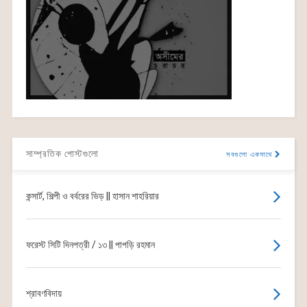
সাম্প্রতিক পোস্টগুলো
সবগুলো একসাথে
কন্সার্ট, শিল্পী ও বর্বরের ভিড় || হাসান শাহরিয়ার
ফরেস্ট সিটি দিনপত্রী / ১৩ || পাপড়ি রহমান
শ্রাবণবিদায়