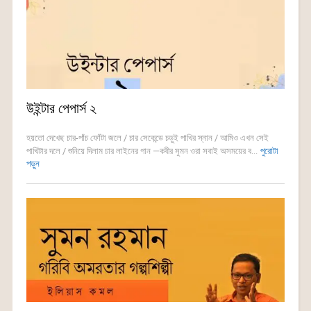
উইন্টার পেপার্স ২
হয়তো দেখেছ চার-পাঁচ ফোঁটা জলে / চার সেকেন্ডে চড়ুই পাখির স্নান / আমিও এখন সেই
পাখিটার দলে / শুনিয়ে দিলাম চার লাইনের গান —কবীর সুমন ওরা সবাই অসময়ের ব...
পুরোটা
পড়ুন