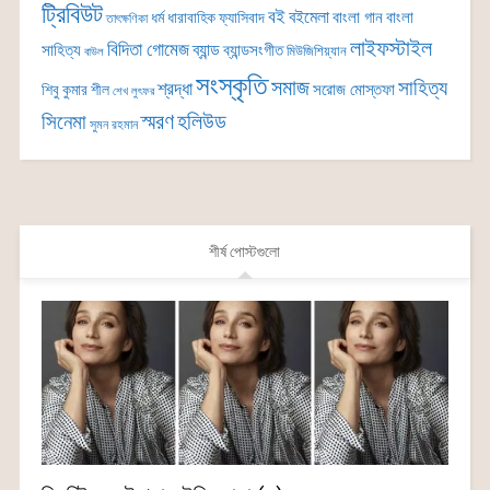
ট্রিবিউট
বই
বইমেলা
বাংলা গান
বাংলা
ধর্ম
ধারাবাহিক
ফ্যাসিবাদ
তাৎক্ষণিকা
লাইফস্টাইল
বিদিতা গোমেজ
ব্যান্ড
সাহিত্য
ব্যান্ডসংগীত
মিউজিশিয়্যান
বাউল
সংস্কৃতি
সমাজ
সাহিত্য
শ্রদ্ধা
সরোজ মোস্তফা
শিবু কুমার শীল
শেখ লুৎফর
সিনেমা
স্মরণ
হলিউড
সুমন রহমান
শীর্ষ পোস্টগুলো