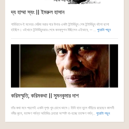
দ্য হাম্মা স্যং || ইমরুল হাসান
গার্ডিয়ানে-ই মনেহয় দেরিদা মরার পরে উনার একটা ইন্টার্ভিয়্যু শেষ ইন্টার্ভিয়্যু বইলা ছাপা
হইছিল। ওইখানে ইন্টার্ভিয়্যুয়ার শেষে কনক্লুশন দিছিলেন এইভাবে, — ...
পুরোটা পড়ুন
করিমস্মৃতি, করিমকথা || সুমনকুমার দাশ
তাঁর কথা মনে পড়লেই একটা দৃশ্য খুব চোখে ভাসে। তিনি হাত তুলে দাঁড়িয়ে রয়েছেন কালনী
নদীর কূলে, যতক্ষণ পর্যন্ত অতিথির চেহারা অস্পষ্ট না-হচ্ছে ততক্ষণ পর্যন্...
পুরোটা পড়ুন