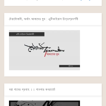
টেরাটোমার্টা, অর্থাৎ আমাদের মুখ : এন্টিভাইরাল চিত্রপ্রদর্শনী
নয়া গানের প্রবাহ ।। গানপার কনচার্তো