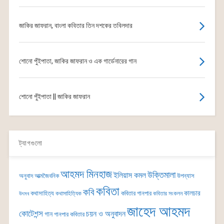
জাকির জাফরান, বাংলা কবিতার তিন দশকের তবিলদার
শোনো পুঁইপাতা, জাকির জাফরান ও এক গার্ডেনারের গান
শোনো পুঁইপাতা || জাকির জাফরান
ট্যাগগুলো
আহমদ মিনহাজ
উক্তিমালা
ইলিয়াস কমল
অনুবাদ
আত্মজৈবনিক
উপন্যাস
কবিতা
কবি
কালচার
কথাসাহিত্য
কবিতার গানপার
কথাসাহিত্যিক
কবিতার সংকলন
উৎসব
জাহেদ আহমদ
কোটেশন্স
চয়ন ও অনুবাদন
গান
গানপার কবিতার