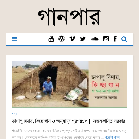
গদ্য
ভাগালু বিদায়, কিচ্ছাগান ও অন্যান্য প্রণয়গল্প || সজলকান্তি সরকার
শ্রমজীবী সমাজে কোনও কাজের বিনিময়ে প্রাপ্ত মোট অর্থ-সম্পদের ভাগের অংশীদারকে ভাগালু
বলা হয়। সেক্ষেত্রে ভাটি-অধ্যুষিত হাওরাঞ্চলের একমাত্র বোরো ফসল ...
পুরোটা পড়ুন