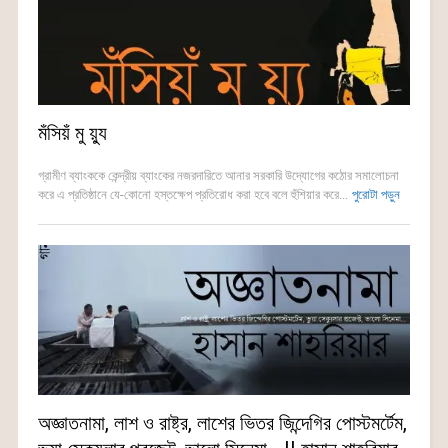
মঁসিয়ঁ মু য়্যু
গ্রামীণ ব্যাংককে কেন্দ্রীয় ব্যাংকের নজরদারিতে আনার সরকারি উদ্যোগের কঠোর সমালোচনা
করে এ প্রতিষ্ঠানে যে-কোনো হস্তক্ষেপ প্রতিরোধ করা হবে বলে হুঁশিয়ার করে...
পুরোটা পড়ুন
অজ্ঞাতনামা, লাশ ও রাষ্ট্র, লাশের ভিতর জিন্দেগির পোস্টমর্টেম,