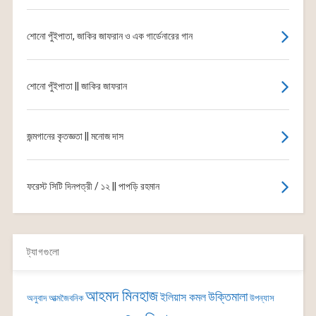
শোনো পুঁইপাতা, জাকির জাফরান ও এক গার্ডেনারের গান
শোনো পুঁইপাতা || জাকির জাফরান
জন্মগানের কৃতজ্ঞতা || মনোজ দাস
ফরেস্ট সিটি দিনপত্রী / ১২ || পাপড়ি রহমান
ট্যাগগুলো
আহমদ মিনহাজ
উক্তিমালা
ইলিয়াস কমল
অনুবাদ
আত্মজৈবনিক
উপন্যাস