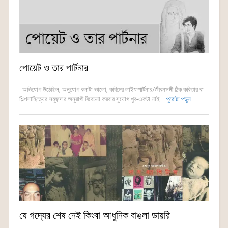
পোয়েট ও তার পার্টনার
অভিযোগ উঠেছিল, অনুযোগ বলাটা ভালো, কবিদের লাইফপার্টনার/জীবনসঙ্গী ঠিক কবিতার বা
শিল্পসাহিত্যের সমুজ়দার অনুরাগী বিবেচনা করবার সুযোগ খুব-একটা নাই...
পুরোটা পড়ুন
যে গদ্যের শেষ নেই কিংবা আধুনিক বাঙলা ডায়রি