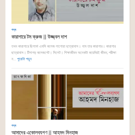
গদ্য
কারাগারে টম ক্রুজ || উজ্জ্বল দাশ
তখন কারাগারে ছিলাম! এমসি কলেজ লাগোয়া ছাত্রাবাস। নাম তার কারাগার। কারাগার
ছাত্রাবাস। টিলাগড় কলেজগেট। সিলেট। শিক্ষাজীবন অনেকটা কয়েদিরই জীবন; পরীক্ষা
ন...
পুরোটা পড়ুন
গদ্য
আমাদের একোলব্যগণ || আহমদ মিনহাজ