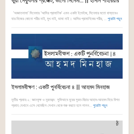
ভুয়া সেক্যুলার প্রজেক্ট, ভালো সিনেমা… || হাসান শাহরিয়ার
‘অজ্ঞাতনামা’ সিনেমায় ‘আসির প্রামাণিক’ এমন একটা ইমেইজ, সিনেমার মতো বাস্তবেও
যার নিজের কোনো শরীর নাই, মুখ নাই, ভাষা নাই। আসির প্রামাণিকের শরীর, ...
পুরোটা পড়ুন
ইসলামবীক্ষণ : একটি পুনর্বিবেচনা ৪ || আহমদ মিনহাজ
তৃতীয় প্রবাহ-২ : জ্ঞানবৃক্ষ ও নূরতত্ত্ব : সুফিভাবে নূরের সুরত-বিচার আহাদ-আহমদ নিয়ে বিগত
প্রবাহ যেখানে এসে থেমেছিল সেখান থেকে শুরু করতে হলে লালন...
পুরোটা পড়ুন