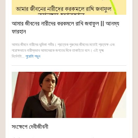
আমার জীবনের নারীদের করকমলে রাখি জবাফুল || আনম্য
ফারহান
আমার জীবনে নারীদের ভুমিকা গভীর। প্রত্যেক পুরুষের জীবনের মতোই প্রত্যক্ষ এবং
পরোক্ষভাবে নারীস্বভাব আমাদেরকে জগতের দিকে তাকাইতে বলে। এই সূক্ষ্ম
নির্দেশটা...
পুরোটা পড়ুন
সংক্ষেপে দেবীজীবনী