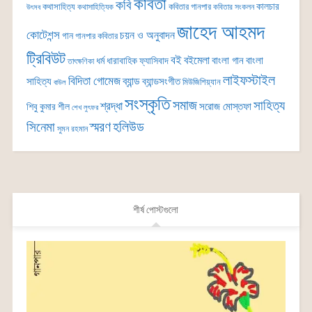
কবিতা
কবি
কালচার
কথাসাহিত্য
কবিতার গানপার
কথাসাহিত্যিক
কবিতার সংকলন
উৎসব
জাহেদ আহমদ
কোটেশন্স
চয়ন ও অনুবাদন
গান
গানপার কবিতার
ট্রিবিউট
বই
বইমেলা
বাংলা গান
বাংলা
ধর্ম
ধারাবাহিক
ফ্যাসিবাদ
তাৎক্ষণিকা
লাইফস্টাইল
বিদিতা গোমেজ
ব্যান্ড
সাহিত্য
ব্যান্ডসংগীত
মিউজিশিয়্যান
বাউল
সংস্কৃতি
সমাজ
সাহিত্য
শ্রদ্ধা
সরোজ মোস্তফা
শিবু কুমার শীল
শেখ লুৎফর
সিনেমা
স্মরণ
হলিউড
সুমন রহমান
শীর্ষ পোস্টগুলো