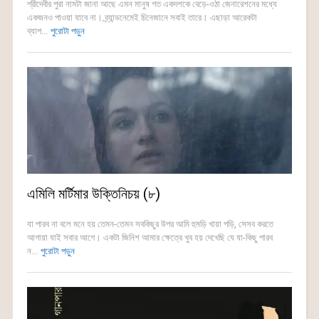
শ্রীদেবীর পুরা নামটা জানা আছে এমন মানুষ গত একদশকে বেড়ে-ওঠা জেনারেশনের মধ্যে
একজনও পাওয়া যাবে না। ব্র্যান্ডনেমেই চিনেজানে সবাই তারে। এছাড়া আরেকটা
ব্যাপ...
পুরোটা পড়ুন
এমিলি মর্টিমার উক্তিনিচয় (৮)
যা পারব না বলে মনে হয় তেমন-তেমন সবকিছুর উপর আমি হুমড়ি খায়া পড়ি, সেসব করতে
আগায়া যাই সবার আগে। একটা জিনিশ আমার ক্ষেত্রে খুব হয় দেখেছি যে যা-কিছু পারব
ন...
পুরোটা পড়ুন