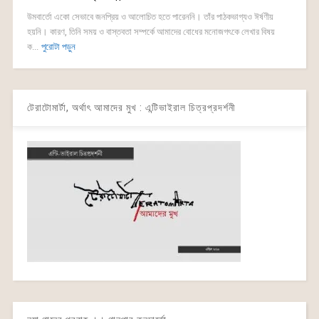
উমবার্তো একো সেভাবে জনপ্রিয় ও আলোচিত হতে পারেননি। তাঁর পাঠকভাগ্যও ঈর্ষণীয়
হয়নি। কারণ, তিনি সময় ও বাস্তবতা সম্পর্কে আমাদের বোধের মনোজগৎকে লেখার বিষয়
ক...
পুরোটা পড়ুন
টেরাটোমার্টা, অর্থাৎ আমাদের মুখ : এন্টিভাইরাল চিত্রপ্রদর্শনী