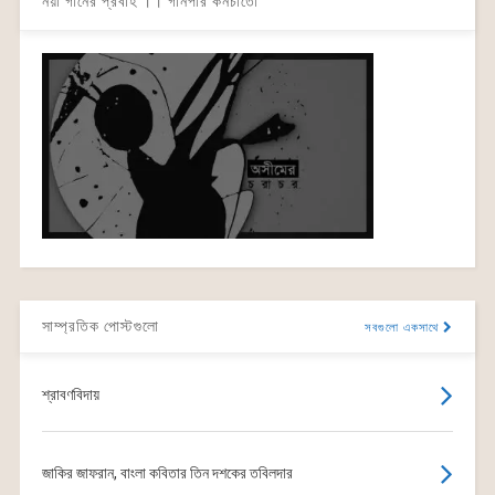
নয়া গানের প্রবাহ ।। গানপার কনচার্তো
সাম্প্রতিক পোস্টগুলো
সবগুলো একসাথে
শ্রাবণবিদায়
জাকির জাফরান, বাংলা কবিতার তিন দশকের তবিলদার