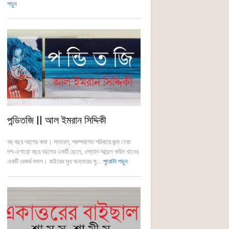
পড়ুন
পন্ডিতজি || আল ইমরান সিদ্দিকী
বহু বছর আগের কথা। সাধারণ, পরম্পরাগত পরিবারে জন্ম নেয়া
দশ-এগারো বছর বয়সের একটি ছেলে, ওস্তাদ আব্দুল করিম খানের
একটি রেকর্ড শুনল। বাইরের সুর অন্তরের সু...
পুরোটা পড়ুন