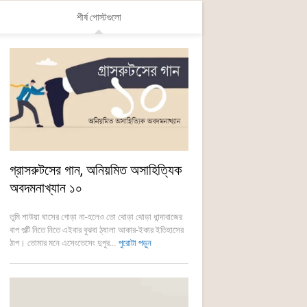
শীর্ষ পোস্টগুলো
গ্রাসরুটসের গান, অনিয়মিত অসাহিত্যিক
অবদমনাখ্যান ১০
তুমি শাউয়া ঘাসের গোড়া না-হলেও তো থোড়া থোড়া ধান্দাবাজের
বাপ পল্টি নিতে নিতে এইবার বুঝবা ঠ্যালা আকার-ইকার ইতিহাসের
ঠাপ। তোমার মনে এসেংতেসেং দুপুর...
পুরোটা পড়ুন