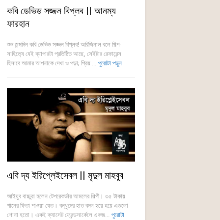
কবি ডেভিড সজ্জন বিপ্লব || আনম্য
ফারহান
শুভ জন্মদিন কবি ডেভিড সজ্জন বিপ্লব! অরিজিনাল বলে শিল্প-
সাহিত্যে যেই ব্যাপারটা প্রতিষ্ঠিত আছে, সেইটার রেফারেন্স
হিসাবে আমার আপনাকে দেখা ও পড়া; প্রিয় ...
পুরোটা পড়ুন
এবি দ্য ইরিপ্লেইসেবল || মৃদুল মাহবুব
আইয়ুব বাচ্চুরা হলেন টেপরেকর্ডার আমলের শিল্পী। ৩৫ টাকায়
গানের ফিতা পাওয়া যেত। বন্ধুদের হাত বদল হয়ে হয়ে এগুলো
শোনা হতো। একই ক্যাসেট ফ্রেন্ডসার্কেলে একজ...
পুরোটা