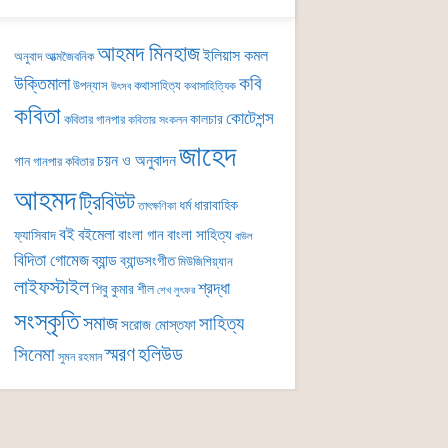
আহমদ মিনহাজ
ইলিয়াস কমল
অনুবাদ
আত্মজৈবনিক
কবি
উক্তিমালা
উপন্যাস
কথাসাহিত্য
কথাসাহিত্যিক
উৎসব
কবিতা
কোটেশন্স
কালচার
কবিতার গানপার
কবিতার সংকলন
জাহেদ
চয়ন ও অনুবাদন
গান
গানপার কবিতার
আহমদ
ট্রিবিউট
ধর্ম
ধারাবাহিক
তাৎক্ষণিকা
বই
বইমেলা
বাংলা গান
বাংলা সাহিত্য
ফ্যাসিবাদ
বাউল
বিদিতা গোমেজ
ব্যান্ড
ব্যান্ডসংগীত
মিউজিশিয়্যান
লাইফস্টাইল
শ্রদ্ধা
শিবু কুমার শীল
শেখ লুৎফর
সংস্কৃতি
সমাজ
সাহিত্য
সরোজ মোস্তফা
সিনেমা
স্মরণ
হলিউড
সুমন রহমান