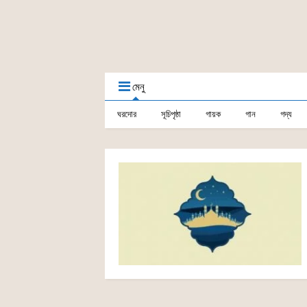
মেনু
ঘরদোর
সূচিপৃষ্ঠা
গায়ক
গান
গদ্য