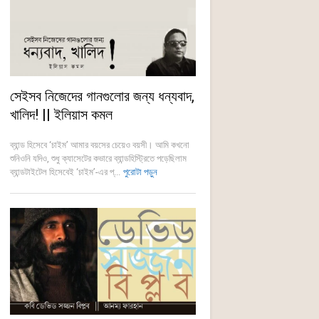
সেইসব নিজেদের গানগুলোর জন্য ধন্যবাদ,
খালিদ! || ইলিয়াস কমল
ব্যান্ড হিসেবে ‘চাইম’ আমার বয়সের চেয়েও বয়সী। আমি কখনো
শুনিওনি যদিও, শুধু ক্যাসেটের কভারে ব্যান্ডহিস্ট্রিতে পড়েছিলাম
ব্যান্ডটাইটেল হিসেবেই ‘চাইম’-এর প্...
পুরোটা পড়ুন