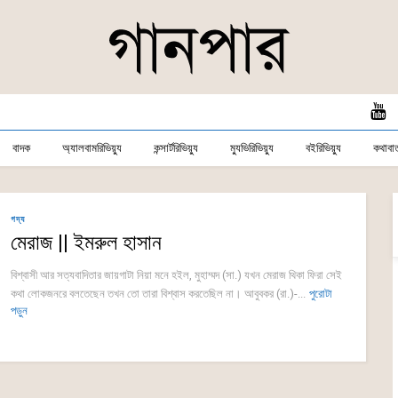
বাদক
অ্যালবামরিভিয়্যু
কন্সার্টরিভিয়্যু
ম্যুভিরিভিয়্যু
বইরিভিয়্যু
কথাবার্
গদ্য
মেরাজ || ইমরুল হাসান
বিশ্বাসী আর সত্যবাদিতার জায়গাটা নিয়া মনে হইল, মুহাম্মদ (সা.) যখন মেরাজ থিকা ফিরা সেই
কথা লোকজনরে বলতেছেন তখন তো তারা বিশ্বাস করতেছিল না। আবুবকর (রা.)-...
পুরোটা
পড়ুন