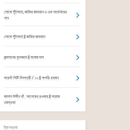
শোনো পুঁইপাতা, জাকির জাফরান ও এক গার্ডেনারের
গান
শোনো পুঁইপাতা || জাকির জাফরান
জন্মগানের কৃতজ্ঞতা || মনোজ দাস
ফরেস্ট সিটি দিনপত্রী / ১২ || পাপড়ি রহমান
জালাল উদ্দীন খাঁ : আশেকের রওজায় || সরোজ
মোস্তফা
ট্যাগগুলো