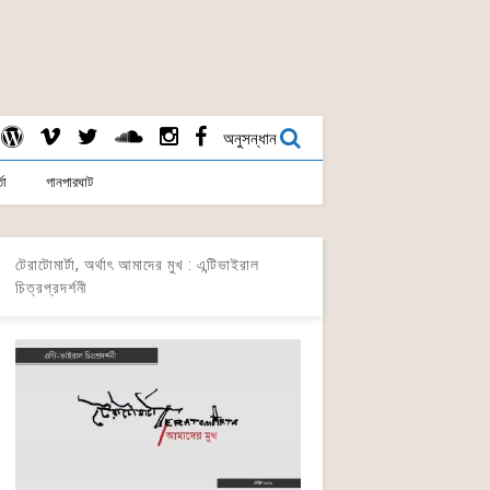
অনুসন্ধান
তা
গানপারঘাট
টেরাটোমার্টা, অর্থাৎ আমাদের মুখ : এন্টিভাইরাল
চিত্রপ্রদর্শনী