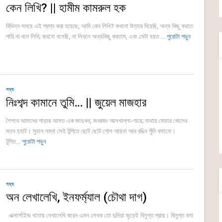
কেন লিখি? || হামীম কামরুল হক
বিভিন্ন সময়ে এই প্রশ্ন করা হয়েছে, আমি কেন লিখি? কখনো উত্তর দিয়েছি, অন্য কিছু করতে
পারি না বলে লিখি; কখনো বলেছি, না লিখলে অন্যকিছু করতাম, এবং সেটা হয়ত ...
পুরোটা পড়ুন
গদ্য
নিঃশব্দ কামানে তুমি… || জুয়েল মাজহার
শৈশবে আমাদের পাড়ায় আসত এক জাদুকর, জবরজং আলখাল্লা-গায়ে; মাথায় মোচার খোলের
মতন হ্যাট। সুচাল লম্বা সেই টুপিতে ছোট ছোট গোল আয়না আর রঙিন পুঁতি বসানো।
টুপিত...
পুরোটা পড়ুন
গদ্য
অন লেখালেখি, ইনফর্ম্যাল (চৌথা দাগ)
এক্সার্সাইজ খাতায় লেখালেখি করেন এমন লেখক তো দুনিয়া জুড়েই বিলুপ্ত প্রায়। বিলুপ্ত বলা