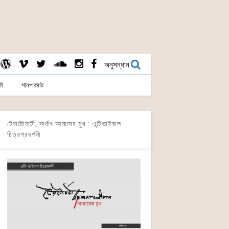
অনুসন্ধান
তা
গানপারঘাট
টেরাটোমার্টা, অর্থাৎ আমাদের মুখ : এন্টিভাইরাল
চিত্রপ্রদর্শনী