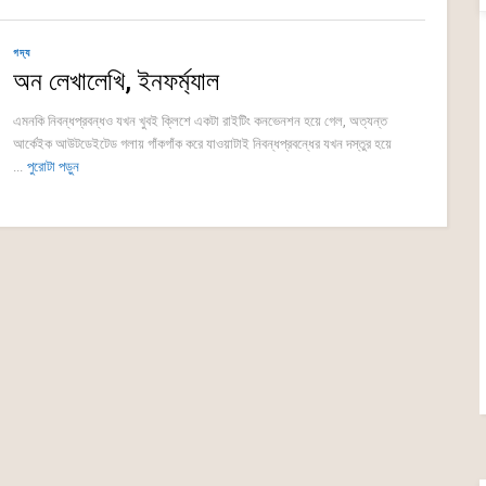
গদ্য
অন লেখালেখি, ইনফর্ম্যাল
এমনকি নিবন্ধপ্রবন্ধও যখন খুবই ক্লিশে একটা রাইটিং কনভেনশন হয়ে গেল, অত্যন্ত
আর্কেইক আউটডেইটেড গলায় গাঁকগাঁক করে যাওয়াটাই নিবন্ধপ্রবন্ধের যখন দস্তুর হয়ে
...
পুরোটা পড়ুন