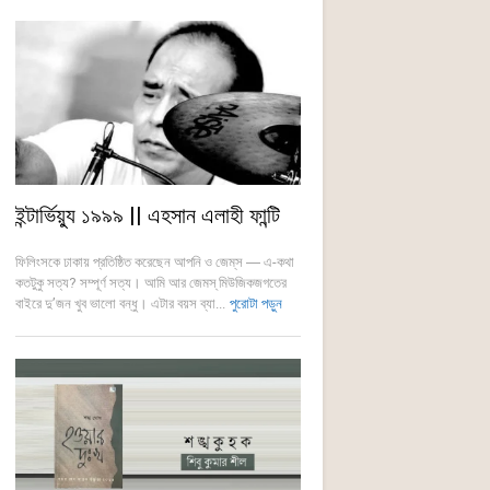
ইন্টার্ভিয়্যু ১৯৯৯ || এহসান এলাহী ফান্টি
ফিলিংসকে ঢাকায় প্রতিষ্ঠিত করেছেন আপনি ও জেম্‌স ― এ-কথা
কতটুকু সত্য? সম্পূর্ণ সত্য। আমি আর জেমস্ মিউজিকজগতের
বাইরে দু’জন খুব ভালো বন্ধু। এটার বয়স ব্যা...
পুরোটা পড়ুন