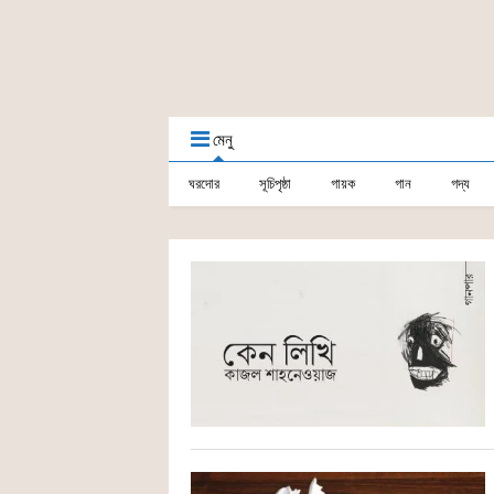
মেনু
ঘরদোর
সূচিপৃষ্ঠা
গায়ক
গান
গদ্য