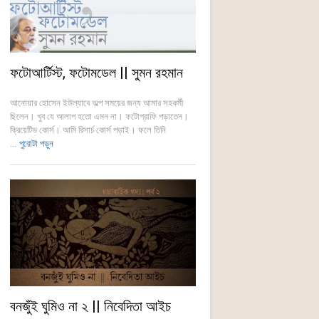
ফটোআর্টিস্ট, ফটোমডেল || সুমন রহমান
আনোয়ার হোসেন ইউল্যাবে অল্প সময়ের জন্য আমার সহকর্মী
ছিলেন। খুব যে আলাপ হতো এমন না। ফটোগ্রাফি পড়াতেন।
ক্রিয়েটিভ কোর্স। আমি রিসার্চ কোর্স পড়াই। ফলে তিনি
...
পুরোটা পড়ুন
বনজুঁই ঘুমিও না ২ || নিবেদিতা আইচ