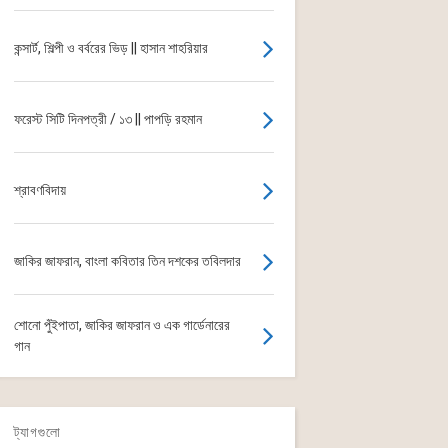
কন্সার্ট, শিল্পী ও বর্বরের ভিড় || হাসান শাহরিয়ার
ফরেস্ট সিটি দিনপত্রী / ১৩ || পাপড়ি রহমান
শ্রাবণবিদায়
জাকির জাফরান, বাংলা কবিতার তিন দশকের তবিলদার
শোনো পুঁইপাতা, জাকির জাফরান ও এক গার্ডেনারের
গান
ট্যাগগুলো