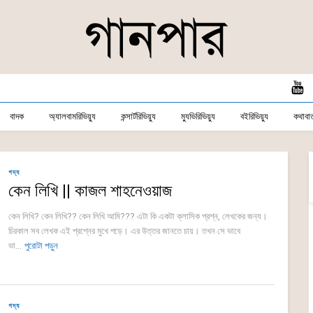
বাদক
অ্যালবামরিভিয়্যু
কন্সার্টরিভিয়্যু
ম্যুভিরিভিয়্যু
বইরিভিয়্যু
কথাবার্
গদ্য
কেন লিখি || কাজল শাহনেওয়াজ
কেন লিখি? কেন লিখি?? কেন লিখি আমি??? এটা কি একটা ক্লাসিক প্রশ্ন, লেখকের জন্য।
চিরকাল সব লেখক এই প্রশ্নের মুখে পড়ে। এর উত্তর জানতে চায়। তখন সে ভাবে
ভা...
পুরোটা পড়ুন
গদ্য