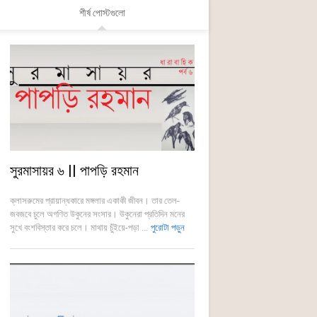
শীর্ষ পোস্টগুলো
সুরমাসায়র ৬ || পাপড়ি রহমান
ক্লাসরুমের প্রায়ান্ধকারে মঙ্গলার একাকী জীবন। তার তেল-
জবজবে চুলে অগণিত উকুনের সংসার। উকুনেরা প্রতিদিন মনের
সুখে বংশবিস্তার করে চলে। মাথায় চুঁইয়ে-পড়া ...
পুরোটা পড়ুন