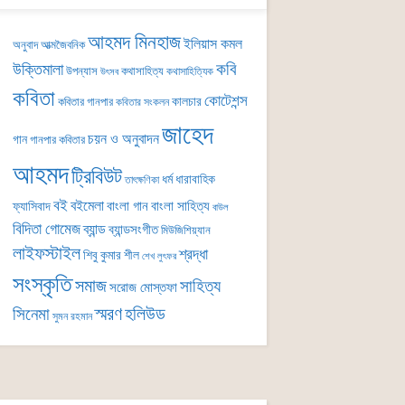
আহমদ মিনহাজ
ইলিয়াস কমল
অনুবাদ
আত্মজৈবনিক
কবি
উক্তিমালা
উপন্যাস
কথাসাহিত্য
কথাসাহিত্যিক
উৎসব
কবিতা
কোটেশন্স
কালচার
কবিতার গানপার
কবিতার সংকলন
জাহেদ
চয়ন ও অনুবাদন
গান
গানপার কবিতার
আহমদ
ট্রিবিউট
ধর্ম
ধারাবাহিক
তাৎক্ষণিকা
বই
বইমেলা
বাংলা গান
বাংলা সাহিত্য
ফ্যাসিবাদ
বাউল
বিদিতা গোমেজ
ব্যান্ড
ব্যান্ডসংগীত
মিউজিশিয়্যান
লাইফস্টাইল
শ্রদ্ধা
শিবু কুমার শীল
শেখ লুৎফর
সংস্কৃতি
সমাজ
সাহিত্য
সরোজ মোস্তফা
সিনেমা
স্মরণ
হলিউড
সুমন রহমান