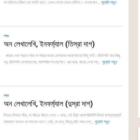
না-যাইলেও বিরল তো বলাই যায়। এখন লোকে লেখে মেশিনে। লেখার জন...
পুরোটা পড়ুন
গদ্য
অন লেখালেখি, ইনফর্ম্যাল (তিস্রা দাগ)
কারো লেখা পড়তে পারা না-পারার মধ্যে যোগ্যতা-অযোগ্যতার কিছু নাই। জিনিশটা আর কিছু
নয়, জিনিশটা যোগাযোগের, পারষ্পরিক সংযোগের। ধরা যাক, কারো লেখা পড়...
পুরোটা পড়ুন
গদ্য
অন লেখালেখি, ইনফর্ম্যাল (দুস্রা দাগ)
লিখতে লিখতে বাঁচা, না বাঁচতে বাঁচতে লেখা — থাক, এই নিয়া আলাপজিলিপি কিংবা বাগাড়ম্বরপূর্ণ
কথাজাল বানাতে না-বসলেও চলে। হ্যাঁ, তা চলে, কিন্তু বাঁচা আর লেখ...
পুরোটা পড়ুন