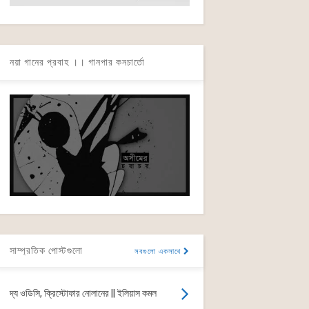
নয়া গানের প্রবাহ ।। গানপার কনচার্তো
সাম্প্রতিক পোস্টগুলো
সবগুলো একসাথে
দ্য ওডিসি, ক্রিস্টোফার নোলানের || ইলিয়াস কমল