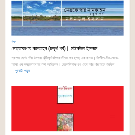
গদ্য
নেত্রকোণার নামকাহন (চতুর্থ পর্ব) || মঈনউল ইসলাম
গ্রামের ছোট নদীর উপরের ঝুঁকিপূর্ণ বাঁশের সাঁকো পার হচ্ছে এক বালক। বিপরীত-দিক-থেকে-
আসা এক ভদ্রলোক অপেক্ষা করছিলেন। ছেলেটি মাঝপথে এসে আর পার হতে পারছিল
...
পুরোটা পড়ুন