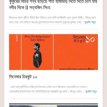
কুকুরের বিচির গন্ধ ছড়িয়ে শীত হামাগুড়ি দিতে দিতে চলে যায়
নদীর দিকে || সত্যজিৎ সিংহ
সিজনের পয়লা বৃষ্টিতে উচিত ছিল উঠানে নেমে খালি জাঙ্গিয়াটা রেখে ধুমসে ভিজি। কিন্তু বয়স
হয়ে গেছে তো! চল্লিশ বছরের বুড়াপাকনার সাধ-আহ্লাদ কুকুরের কুকড়া লেজ...
পুরোটা পড়ুন
সিনেমার চিরকুট ১০
ঢাকা আন্তর্জাতিক চলচ্চিত্র উৎসবের একটা অংশ শিল্পকলা একাডেমিতেও দেখায়।
একাডেমির চিত্রশালার ওই অডিটোরিয়ামের প্রজেক্টর খুব দুর্বল। কিন্তু ওখানে...
পুরোটা পড়ুন