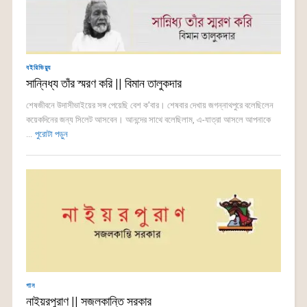
বইরিভিয়্যু
সান্নিধ্য তাঁর স্মরণ করি || বিমান তালুকদার
শেষজীবনে উদাসীভাইয়ের সঙ্গ পেয়েছি বেশ ক'বার। শেষবার দেখায় জগন্নাথপুরে বলেছিলেন
কয়েকদিনের জন্য সিলেট আসবেন। আনন্দের সাথে বলেছিলাম, এ-যাত্রা আসলে আপনাকে
...
পুরোটা পড়ুন
গান
নাইয়রপুরাণ || সজলকান্তি সরকার