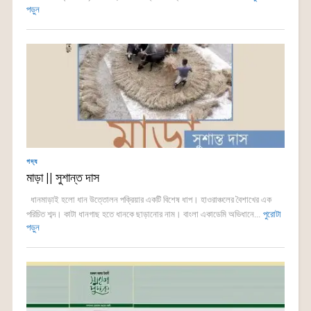
পড়ুন
গদ্য
মাড়া || সুশান্ত দাস
ধানমাড়াই হলো ধান উত্তোলন পক্রিয়ার একটি বিশেষ ধাপ। হাওরাঞ্চলের বৈশাখের এক
পরিচিত শব্দ। কাটা ধানগাছ হতে ধানকে ছাড়ানোর নাম। বাংলা একাডেমি অভিধানে...
পুরোটা
পড়ুন