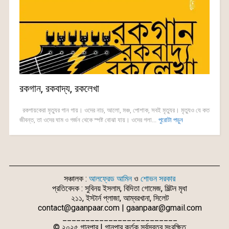
রকগান, রকবাদ্য, রকলেখা
রকগায়কেরা মৃত্যুর গান গায়। ওদের নাচ, আলো, মঞ্চ, পোশাক, সবই মৃত্যুর। মৃত্যুও যে কত
জীবন্ত, তা ওদের ঘাম ও গর্জন থেকে স্পষ্ট বোঝা যায়। ওদের গলা...
পুরোটা পড়ুন
সঞ্চালক :
আলফ্রেড আমিন
ও
শোভন সরকার
প্রতিবেদক : সুবিনয় ইসলাম, বিদিতা গোমেজ, মিল্টন মৃধা
২১১, ইস্টার্ন প্লাজা, আম্বরখানা, সিলেট
contact@gaanpaar.com | gaanpaar@gmail.com
_________________________
© ২০২৫ গানপার | গানপার কর্তৃক সর্বস্বত্ব সংরক্ষিত