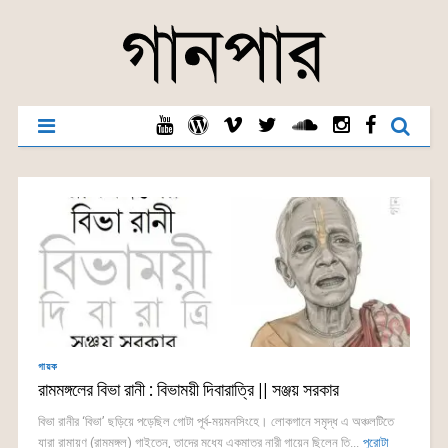
গায়ক
রামমঙ্গলের বিভা রানী : বিভাময়ী দিবারাত্রি || সঞ্জয় সরকার
বিভা রানীর ‘বিভা’ ছড়িয়ে পড়েছিল গোটা পূর্ব-ময়মনসিংহে। লোকগানে সমৃদ্ধ এ অঞ্চলটিতে
যারা রামায়ণ (রামমঙ্গল) গাইতেন, তাদের মধ্যে একমাত্র নারী গায়েন ছিলেন তি...
পুরোটা