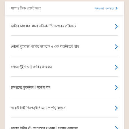
সাম্প্রতিক পোস্টগুলো
সবগুলো একসাথে
জাকির জাফরান, বাংলা কবিতার তিন দশকের তবিলদার
শোনো পুঁইপাতা, জাকির জাফরান ও এক গার্ডেনারের গান
শোনো পুঁইপাতা || জাকির জাফরান
জন্মগানের কৃতজ্ঞতা || মনোজ দাস
ফরেস্ট সিটি দিনপত্রী / ১২ || পাপড়ি রহমান
জালাল উদ্দীন খাঁ : আশেকের রওজায় || সরোজ মোস্তফা