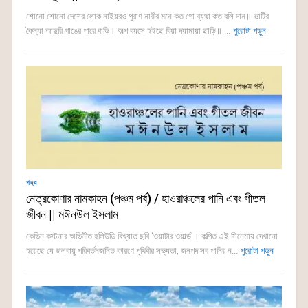
শোনো শোনো দেশের লোক নাইয়রও পুরাণ নারীর মনে কত গো ব্যথা কত বলি দান॥ ভাটির
কৈন্যা আদুরি গাঙের পারে বাড়ি। অল্প বয়সে হইছে বিয়া দয়ামায়া ছাড়ি॥ ...
পুরোটা পড়ুন
গদ্য
নেত্রকোণার নামকাহন (পঞ্চম পর্ব) / হাওরাঞ্চলের পানি এবং গীতল
জীবন || মঈনউল ইসলাম
কেভিন কস্টনার অভিনীত হলিউডি বিখ্যাত ছবি ‘ওয়াটার ওয়ার্ল্ড’। কল্পিত এই সিনেমায় দেখানো
হয়েছে যে জলবায়ু পরিবর্তনজনিত কারণে পৃথিবীর সভ্যতা, জনপদ সব পানির ন...
পুরোটা পড়ুন