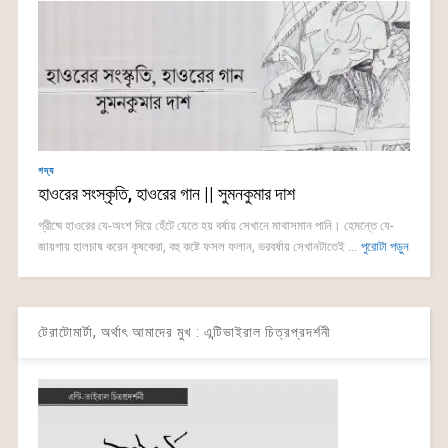
গদ্য
হাওরের সংস্কৃতি, হাওরের গান || সুমনকুমার দাশ
গ্রীষ্মে হাওরের যে-অংশ দিয়ে হেঁটে যেতে হয় বর্ষায় সেখানে মাথাসমান পানি। হেমন্তে যে-
জায়গায় হালচাষ করেন কৃষকেরা, বহু কষ্টে ফসল ফলান, ভরবর্ষায় সেখানটাতেই ...
পুরোটা পড়ুন
টেরাটোমার্টা, অর্থাৎ আমাদের মুখ : এন্টিভাইরাল চিত্রপ্রদর্শনী