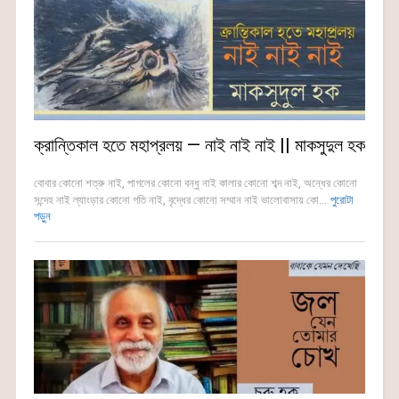
ক্রান্তিকাল হতে মহাপ্রলয় — নাই নাই নাই || মাকসুদুল হক
বোবার কোনো শত্রু নাই, পাগলের কোনো বন্ধু নাই কালার কোনো শব্দ নাই, অন্ধের কোনো
সন্দেহ নাই ল্যাংড়ার কোনো গতি নাই, বৃদ্ধের কোনো সম্মান নাই ভালোবাসায় কো...
পুরোটা
পড়ুন