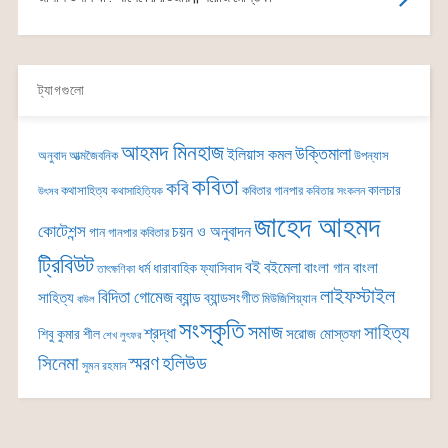
ট্যাগগুলো
আহমদ মিনহাজ
উক্তিমালা
ইলিয়াস কমল
অনুবাদ
আত্মজৈবনিক
উপন্যাস
কবিতা
কবি
কালচার
কথাসাহিত্য
কবিতার গানপার
কথাসাহিত্যিক
কবিতার সংকলন
উৎসব
জাহেদ আহমদ
কোটেশন্স
চয়ন ও অনুবাদন
গান
গানপার কবিতার
ট্রিবিউট
বই
বইমেলা
বাংলা গান
বাংলা
ধর্ম
ধারাবাহিক
ফ্যাসিবাদ
তাৎক্ষণিকা
লাইফস্টাইল
বিদিতা গোমেজ
ব্যান্ড
সাহিত্য
ব্যান্ডসংগীত
মিউজিশিয়্যান
বাউল
সংস্কৃতি
সমাজ
সাহিত্য
শ্রদ্ধা
সরোজ মোস্তফা
শিবু কুমার শীল
শেখ লুৎফর
সিনেমা
স্মরণ
হলিউড
সুমন রহমান