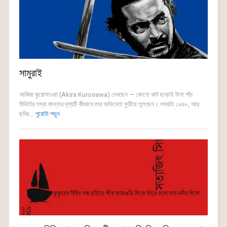
সামুরাই
আকিরা কুরোসাওয়া (Akira Kurosawa) দেখছেন — কোনো কাট ছাড়াই টানা পাঁচ
মিনিটের লম্বা কান্নার দৃশ্যটি কীভাবে তার অভিনেতা ফুটিয়ে তুলছেন। সময়টা ১৯৪৮, আর
ছবির...
পুরোটা পড়ুন