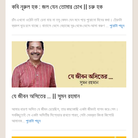
কবি নূরুল হক : জল যেন তোমার চোখ || চরু হক
চাঁদ এখনো ওঠেনি তাই চেনা যায় না তবু কেমন যেন মনে পড়ে পুরোনো দিনের কথা। ট্রেনটা
ক্রমশ দূরে চলে যাচ্ছে। বাতাসে ভেসে বেড়াচ্ছে দূর-থেকে-ভেসে-আসা করুণ ...
পুরোটা পড়ুন
যে জীবন অসিতের … || সুমন রহমান
আমার ধারণা অসিত যে জীবন চেয়েছিল, তার কাছাকাছি একটা জীবনই যাপন করে গেল।
সবকিছুতেই সে একটা অসিতীয় সিগ্নেচার রাখতে পারত, সেটা দেবব্রত কিংবা কিশোরি
আমানক...
পুরোটা পড়ুন