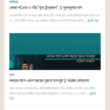
বইরিভিয়্যু
কোকা পণ্ডিত ও তাঁর ‘বৃহৎ ইন্দ্রজাল’ || সুমনকুমার দাশ
আগেকার দিনে তো দশ-বারো গ্রাম কিংবা পুরো এলাকা ঘুরে একজন চিকিৎসক খুঁজে পাওয়া যেত
না। তাই গ্রামীণ সমাজে ওঝা, কবিরাজ, তান্ত্রিক, মওলানারাই বৈদ্যের ভূমিকা...
পুরোটা পড়ুন
গায়ক
কবরের পাশে একশ বছরের পুরনো তানপুরা || সরোজ মোস্তফা
আজ আর মনে নেই কারা কারা বারী সিদ্দিকীর কফিনটা কাঁধে নিয়েছিলেন; কাঁধে রেখে হাঁটতে
হাঁটেতে কারা কারা শিল্পীকে কবরে নামিয়ে দিয়েছিলেন। মনে আছে, ২০১৭ সালে ...
পুরোটা
পড়ুন