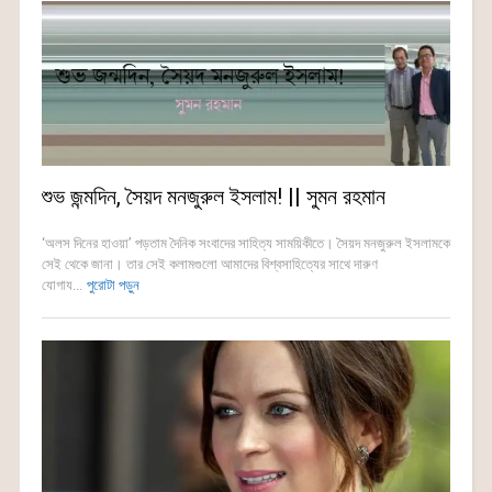
শুভ জন্মদিন, সৈয়দ মনজুরুল ইসলাম! || সুমন রহমান
‘অলস দিনের হাওয়া’ পড়তাম দৈনিক সংবাদের সাহিত্য সাময়িকীতে। সৈয়দ মনজুরুল ইসলামকে
সেই থেকে জানা। তার সেই কলামগুলো আমাদের বিশ্বসাহিত্যের সাথে দারুণ
যোগায...
পুরোটা পড়ুন