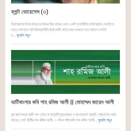
ব্লান্ট ভোয়েসেস (৩)
টাকাপয়সার টানাপোড়েনের ভিতর দিয়া যাচ্ছে এমন একটা ফ্যামিলির ঘটনাপ্রবাহ দেখাইতে
যেয়ে সেইখানে যদি হিউম্যানিটির ছিটাফোঁটা বাইর করে দেখানো যায় তাইলে সেইটা
দ...
পুরোটা পড়ুন
ভাটিবাংলার কবি শাহ রমিজ আলী || মোহাম্মদ জায়েদ আলী
খুব অল্প সময়ে মরমি গান গেয়ে যে-মানুষটি যুক্তরাজ্য ও বাংলাদেশে বাঙালি শ্রোতাদের নজর
কাড়েন, সেই শিল্পীর নাম রমিজ আলী; — যাঁকে পল্লিকবি শাহ রমিজ আলী...
পুরোটা পড়ুন