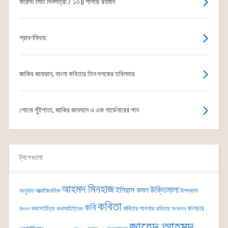
ফরেস্ট সিটি দিনপত্রী / ১৩ || পাপড়ি রহমান
শ্রাবণবিদায়
জাকির জাফরান, বাংলা কবিতার তিন দশকের তবিলদার
শোনো পুঁইপাতা, জাকির জাফরান ও এক গার্ডেনারের গান
ট্যাগগুলো
আহমদ মিনহাজ
উক্তিমালা
ইলিয়াস কমল
অনুবাদ
আত্মজৈবনিক
উপন্যাস
কবিতা
কবি
কালচার
কথাসাহিত্য
কবিতার গানপার
কথাসাহিত্যিক
কবিতার সংকলন
উৎসব
জাহেদ আহমদ