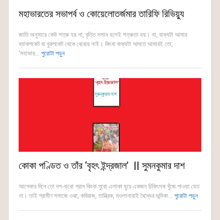
মহাভারতের সভাপর্ব ও কোয়েলোতর্জমার তারিফি রিভিয়্যু
জাতি অনুসারে কেউ শত্রু হয় না, বৃত্তি সমান হলেই শত্রুতা হয়। না, বাক্যটা আমার
ব্যাকপকেট বা বুকপকেট থেকে বেরোয় নাই। কিংবা বাক্যটা আদতে আমারই তো,
‘মহাভার...
পুরোটা পড়ুন
কোকা পণ্ডিত ও তাঁর ‘বৃহৎ ইন্দ্রজাল’ || সুমনকুমার দাশ
আগেকার দিনে তো দশ-বারো গ্রাম কিংবা পুরো এলাকা ঘুরে একজন চিকিৎসক খুঁজে পাওয়া যেত
না। তাই গ্রামীণ সমাজে ওঝা, কবিরাজ, তান্ত্রিক, মওলানারাই বৈদ্যের ভূমিকা...
পুরোটা পড়ুন