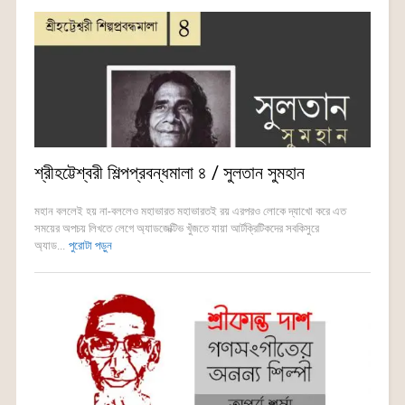
শ্রীহট্টেশ্বরী শিল্পপ্রবন্ধমালা ৪ / সুলতান সুমহান
মহান বললেই হয় না-বললেও মহাভারত মহাভারতই রয় এরপরও লোকে দ্যাখো করে এত
সময়ের অপচয় লিখতে লেগে অ্যাডজেক্টিভ খুঁজতে যায়া আর্টক্রিটিকদের সবকিসুরে
অ্যাড...
পুরোটা পড়ুন