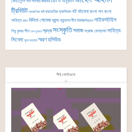
কোটেশন্স
চয়ন ও অনুবাদন
গান
গানপার কবিতার
ট্রিবিউট
বই
বইমেলা
বাংলা গান
বাংলা
ধর্ম
ধারাবাহিক
ফ্যাসিবাদ
তাৎক্ষণিকা
লাইফস্টাইল
বিদিতা গোমেজ
ব্যান্ড
সাহিত্য
ব্যান্ডসংগীত
মিউজিশিয়্যান
বাউল
সংস্কৃতি
সমাজ
সাহিত্য
শ্রদ্ধা
সরোজ মোস্তফা
শিবু কুমার শীল
শেখ লুৎফর
সিনেমা
স্মরণ
হলিউড
সুমন রহমান
শীর্ষ পোস্টগুলো