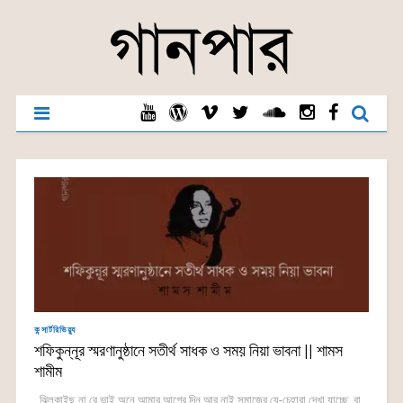
কন্সার্টরিভিয়্যু
শফিকুন্নূর স্মরণানুষ্ঠানে সতীর্থ সাধক ও সময় নিয়া ভাবনা || শামস
শামীম
ঝিলকাইছ না রে ভাই অনে আমার আগের দিন আর নাই সমাজের যে-চেহারা দেখা যাচ্ছে, বা