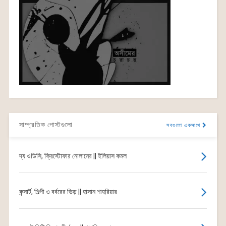
সাম্প্রতিক পোস্টগুলো
সবগুলো একসাথে
দ্য ওডিসি, ক্রিস্টোফার নোলানের || ইলিয়াস কমল
কন্সার্ট, শিল্পী ও বর্বরের ভিড় || হাসান শাহরিয়ার