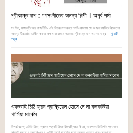
শ্রীকান্ত দাশ :: গণসংগীতের অনন্য শিল্পী || অপূর্ব শর্মা
সংগীত, সংস্কৃতি আর রাজনীতি- এই তিনের সমন্বয়ে ভাটি-বাংলায় যে ক’জন ব্যক্তি নিজেদের
অনন্য উচ্চতায় আসীন করতে সক্ষম হয়েছেন কমরেড শ্রীকান্ত দাশ তাদের মধ্যে ...
পুরোটা
পড়ুন
গ্যুডবাই চিঠি ফ্রম গ্যাব্রিয়েল হোসে দে লা কনকর্ডিয়া
গার্সিয়া মার্কেস
বিতর্ক আছে এইটা নিয়া, গ্যাবো পত্রটি নিজে লিখেছিলেন কি না, তারপরও জিনিশটা গ্যাবোর
নামেই চলছে। অ্যানিওয়ে। এইটা আমি মাদুলির মতো কবচের ভেতরে পুরে মোমগালা