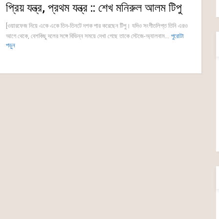
প্রিয় যন্ত্র, প্রথম যন্ত্র :: শেখ মনিরুল আলম টিপু
[ওয়ারফেজ নিয়ে একে একে তিন-তিনটে দশক পার করেছেন টিপু। যদিও সংগীতলিপ্ত তিনি এরও
আগে থেকে, বেশকিছু দলের সঙ্গে বিভিন্ন সময়ে দেখা গেছে তাকে স্টেজে-অ্যালবাম...
পুরোটা
পড়ুন