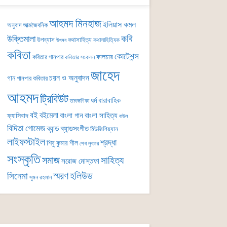
আহমদ মিনহাজ
ইলিয়াস কমল
অনুবাদ
আত্মজৈবনিক
কবি
উক্তিমালা
উপন্যাস
কথাসাহিত্য
কথাসাহিত্যিক
উৎসব
কবিতা
কোটেশন্স
কালচার
কবিতার গানপার
কবিতার সংকলন
জাহেদ
চয়ন ও অনুবাদন
গান
গানপার কবিতার
আহমদ
ট্রিবিউট
ধর্ম
ধারাবাহিক
তাৎক্ষণিকা
বই
বইমেলা
বাংলা গান
বাংলা সাহিত্য
ফ্যাসিবাদ
বাউল
বিদিতা গোমেজ
ব্যান্ড
ব্যান্ডসংগীত
মিউজিশিয়্যান
লাইফস্টাইল
শ্রদ্ধা
শিবু কুমার শীল
শেখ লুৎফর
সংস্কৃতি
সমাজ
সাহিত্য
সরোজ মোস্তফা
সিনেমা
স্মরণ
হলিউড
সুমন রহমান