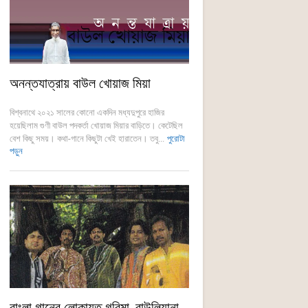
অনন্তযাত্রায় বাউল খোয়াজ মিয়া
বিশ্বনাথে ২০২১ সালের কোনো একদিন মধ্যদুপুরে হাজির
হয়েছিলাম গুণী বাউল পদকর্তা খোয়াজ মিয়ার বাড়িতে। কেটেছিল
বেশ কিছু সময়। কথা-গানে কিছুটা খেই হারাতেন। তবু...
পুরোটা
পড়ুন
বাংলা গানের লোকায়ত গরিমা, বাউলিয়ানা,