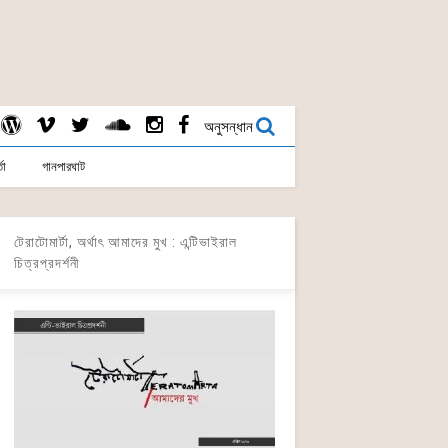
অনুসন্ধান
তা
গানপারঘাট
টেরাটোমার্টা, অর্থাৎ আমাদের মুখ : এন্টিভাইরাল
চিত্রপ্রদর্শনী