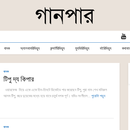
বাদক
অ্যালবামরিভিয়্যু
কন্সার্টরিভিয়্যু
ম্যুভিরিভিয়্যু
বইরিভিয়্যু
কথাবার্
বাদক
টিপু দ্য কিপার
ওয়ারফেজ নিয়ে একে একে তিন-তিনটে ডিকেইড পার করেছেন টিপু, পুরা নাম শেখ মনিরুল
আলম টিপু, বছর দুয়েকের মধ্যে হয়ে যাবে চতুর্থ দশক পূর্ণ। যদিও সংগীতল...
পুরোটা পড়ুন
বাদক