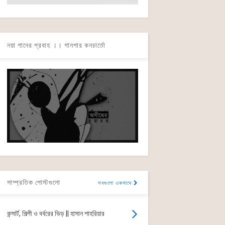
নয়া গানের প্রবাহ ।। গানপার কনচার্তো
সাম্প্রতিক পোস্টগুলো
সবগুলো একসাথে
কন্সার্ট, শিল্পী ও বর্বরের ভিড় || হাসান শাহরিয়ার