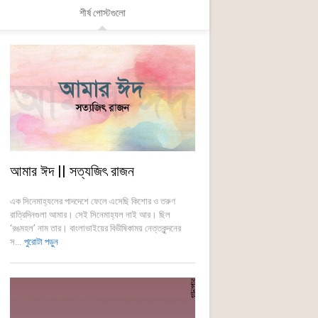
শীর্ষ পোস্টগুলো
আমার ঈদ || সত্যজিৎ রাজন
এক সিনেমাহ্যলের পাদদেশে ফেলে এসেছি কিশোর ও তরুণ
রাত্রিদিনগুলা আমার। সেই সিনেমাহ্যল নাই আর। ছিল
‘রঙমহল’ নাম তার। বাংলাভাইয়ের বিভীষিকাময় নেত্তকুন্দনের
স...
পুরোটা পড়ুন