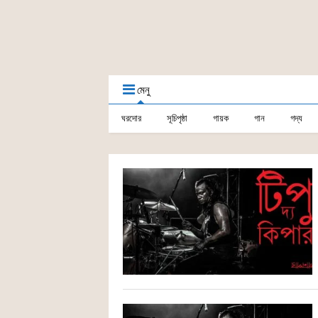
মেনু
ঘরদোর
সূচিপৃষ্ঠা
গায়ক
গান
গদ্য