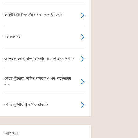
ফরেস্ট সিটি দিনপত্রী / ১৩ || পাপড়ি রহমান
শ্রাবণবিদায়
জাকির জাফরান, বাংলা কবিতার তিন দশকের তবিলদার
শোনো পুঁইপাতা, জাকির জাফরান ও এক গার্ডেনারের
গান
শোনো পুঁইপাতা || জাকির জাফরান
ট্যাগগুলো