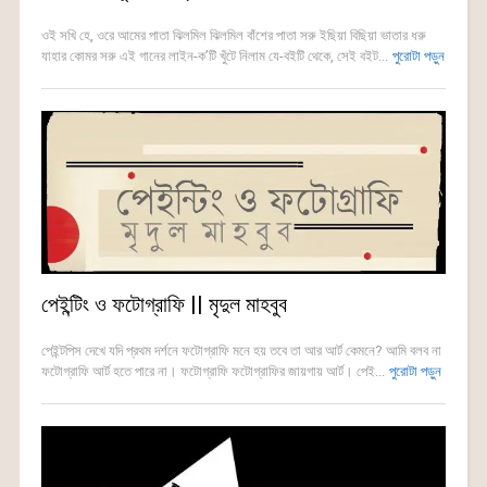
ওই সখি হে, ওরে আমের পাতা ঝিলমিল ঝিলমিল বাঁশের পাতা সরু ইছিয়া বিছিয়া ভাতার ধরু
যাহার কোমর সরু এই গানের লাইন-ক’টি খুঁটে নিলাম যে-বইটি থেকে, সেই বইট...
পুরোটা পড়ুন
পেইন্টিং ও ফটোগ্রাফি || মৃদুল মাহবুব
পেইন্টপিস দেখে য‌দি প্রথম দর্শনে ফটোগ্রাফি মনে হয় তবে তা আর আর্ট কেমনে? আ‌মি বলব না
ফটোগ্রাফি আর্ট হতে পারে না। ফটোগ্রাফি ফটোগ্রাফির জায়গায় আর্ট। ‌পেই...
পুরোটা পড়ুন