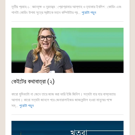
তৃতীয় প্রবাহ-১ : জ্ঞানবৃক্ষ ও নূরতত্ত্ব : প্রোগ্রামার আল্লাহ ও হ্যাকার ইবলিশ : কোডিং এবং
পালটা কোডিং উপমা সূত্রে স্রষ্টাকে মহান কম্পিউটার প্র...
পুরোটা পড়ুন
কেইটের কথাবাত্রা (২)
কারো মুসিবতটা না জেনে তারে জাজ করা ভারি ইজি জিনিশ। সত্যটা যার যার বাস্তবতায়
আলাদা। কারো সত্যটা জানলে পরে জেনারালাইজড জাজমেন্টাল হওয়া মানুষের পক্ষে
সম্...
পুরোটা পড়ুন