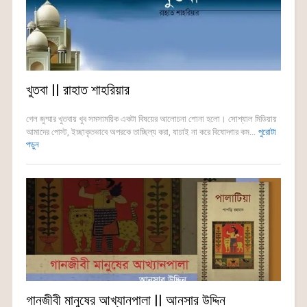
খুতবা || রাহাত শাহরিয়ার
গেল জুম্মার খুতবায় খুব সমসাময়িক একটা বিষয়ের আলোচনা শোনা হলো। সোশ্যাল মিডিয়ায়
আমাদের পোস্ট, ইচ্ছাকৃতভাবে অপরকে তাচ্ছিল্য করা, যাচাই না করে বিষোদ্গার কম...
পুরোটা
পড়ুন
গানজীবী মানুষের আখ্যানপালা || আনসার উদ্দিন