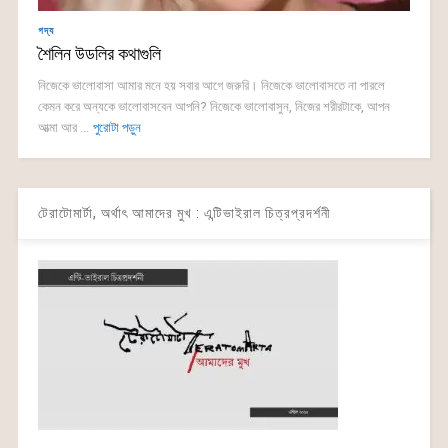
গদ্য
শৈলিন উডলির কথাগুলি
নিজেকে ভালোবাসা আমার মনে হয় সবার আগে জরুরি। নিজেকে ভালোবাসতে না পারলে
কেমন করে অন্যকে ভালোবাসবেন আপনি? নিজেকে ভালোবাসুন, নিজের শরীরটাকে, আপন
আত্মা আর ...
পুরোটা পড়ুন
টেরাটোমার্টা, অর্থাৎ আমাদের মুখ : এন্টিভাইরাল চিত্রপ্রদর্শনী