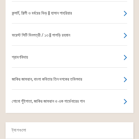
কন্সার্ট, শিল্পী ও বর্বরের ভিড় || হাসান শাহরিয়ার
ফরেস্ট সিটি দিনপত্রী / ১৩ || পাপড়ি রহমান
শ্রাবণবিদায়
জাকির জাফরান, বাংলা কবিতার তিন দশকের তবিলদার
শোনো পুঁইপাতা, জাকির জাফরান ও এক গার্ডেনারের গান
ট্যাগগুলো