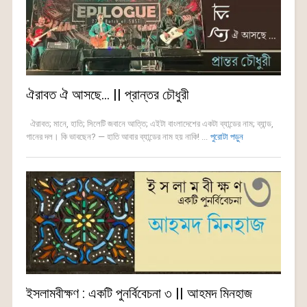
ঐরাবত ঐ আসছে… || প্রান্তর চৌধুরী
ঐরাবত; মানে, হাতি; সিলেটি জবানে আত্তি; এইটা বাংলাদেশের একটা ব্যান্ডের নাম; ব্যান্ড,
গানের দল। কি ভাবছেন? — হাতি আবার ব্যান্ডের নাম হয় নাকি! ...
পুরোটা পড়ুন
ইসলামবীক্ষণ : একটি পুনর্বিবেচনা ৩ || আহমদ মিনহাজ