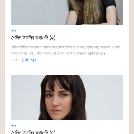
গদ্য
শৈলিন উডলির কথাগুলি (৫)
অভিনয়শিল্পীরা যখন সংলাপ মুখস্থ করে সেটে হাজির হন তখনই তাদের কাছ থেকে সৎ ও সেরা
কাজটা আমরা পাই। ভীষণ জরুরি এই সোজা কথাটাই বেশিরভাগ শিল্পীদেরে ভুলে
যেতে...
পুরোটা পড়ুন
গদ্য
শৈলিন উডলির কথাগুলি (৪)