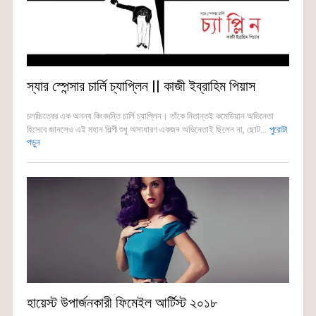
স্যার স্পেন্সার চার্লি চ্যাপ্লিন || কাজী ইব্রাহিম পিয়াস
চলচ্চিত্রের এক অনন্য কিংবদন্তি চার্লি চ্যাপ্লিন। তাঁকে নিতান্তই কমেডিয়ান অভিনেতা
হিসেবে জানলেও এই মহান শিল্পী শুধু অসাধারণ একজন অভিনেতাই ছিলেন না, ছোট...
পুরোটা
পড়ুন
হায়েস্ট উপার্জনকারী ফিমেইল আর্টিস্ট ২০১৮