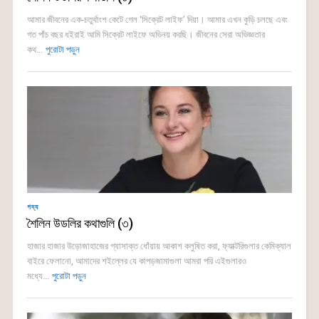
আমার জীবনের এক-চতুর্থাংশ কেটে গেল ‘সিক্রেট লাইফ’ দিয়া। আমার এখন কুড়ি চলছে এবং
গত পাঁচ বছর ধইরাই আমি সিক্রেট লাইফে অভিনয় করছি। জীবনের সেরা অভিজ্ঞতার
কথ...
পুরোটা পড়ুন
গদ্য
শৈলিন উডলির কথাগুলি (৩)
হাজার হাজার উড়োজাহাজের গ্যাসাক্ত ধোঁয়ায় আকাশ কলুষিত করা, ফ্যাক্টরিগুলার কেমিক্যাল
বাইরে ফেলানো, আমাদের শইল্লের যে কাপড়জামাগুলা আমরা পরি এইগুলারও
মধ্যে...
পুরোটা পড়ুন