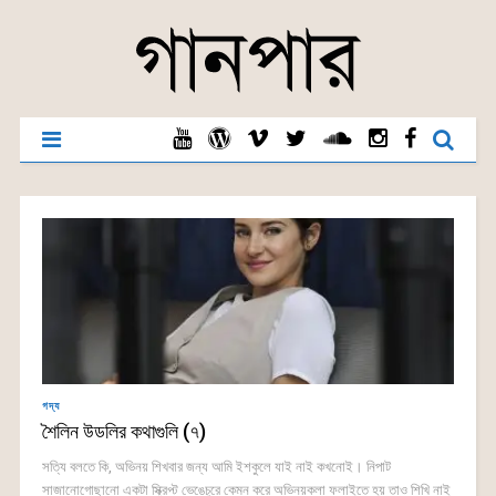
গদ্য
শৈলিন উডলির কথাগুলি (৭)
সত্যি বলতে কি, অভিনয় শিখবার জন্য আমি ইশকুলে যাই নাই কখনোই। নিপাট
সাজানোগোছানো একটা স্ক্রিপ্ট ভেঙেচুরে কেমন করে অভিনয়কলা ফলাইতে হয় তাও শিখি নাই