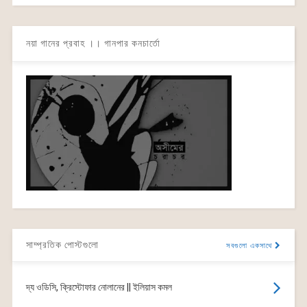
নয়া গানের প্রবাহ ।। গানপার কনচার্তো
সাম্প্রতিক পোস্টগুলো
সবগুলো একসাথে
দ্য ওডিসি, ক্রিস্টোফার নোলানের || ইলিয়াস কমল