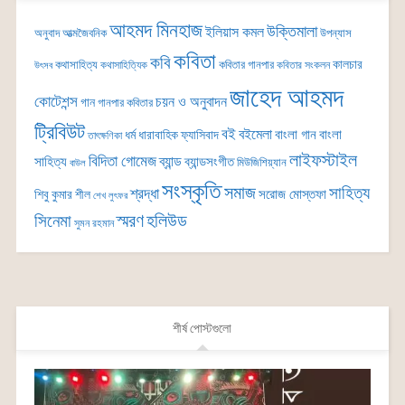
আহমদ মিনহাজ
উক্তিমালা
ইলিয়াস কমল
অনুবাদ
আত্মজৈবনিক
উপন্যাস
কবিতা
কবি
কালচার
কথাসাহিত্য
কবিতার গানপার
কথাসাহিত্যিক
কবিতার সংকলন
উৎসব
জাহেদ আহমদ
কোটেশন্স
চয়ন ও অনুবাদন
গান
গানপার কবিতার
ট্রিবিউট
বই
বইমেলা
বাংলা গান
বাংলা
ধর্ম
ধারাবাহিক
ফ্যাসিবাদ
তাৎক্ষণিকা
লাইফস্টাইল
বিদিতা গোমেজ
ব্যান্ড
সাহিত্য
ব্যান্ডসংগীত
মিউজিশিয়্যান
বাউল
সংস্কৃতি
সমাজ
সাহিত্য
শ্রদ্ধা
সরোজ মোস্তফা
শিবু কুমার শীল
শেখ লুৎফর
সিনেমা
স্মরণ
হলিউড
সুমন রহমান
শীর্ষ পোস্টগুলো