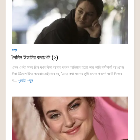
গদ্য
শৈলিন উডলির কথাগুলি (২)
এমন একটা সময় ছিল যখন কিনা আমার ঘনঘন অভিমান হতো আর আমি মর্মস্পর্শা আওয়াজ
দিয়া উঠতাম দিনে চোদ্দবার এইভাবে যে, ‘এমন কথা আমায় তুমি বলতে পারলা! আমি নিজের
ক...
পুরোটা পড়ুন