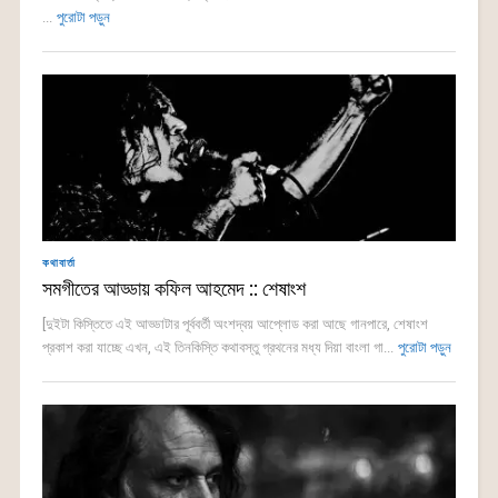
...
পুরোটা পড়ুন
কথাবার্তা
সমগীতের আড্ডায় কফিল আহমেদ :: শেষাংশ
[দুইটা কিস্তিতে এই আড্ডাটার পূর্ববর্তী অংশদ্বয় আপ্লোড করা আছে গানপারে, শেষাংশ
প্রকাশ করা যাচ্ছে এখন, এই তিনকিস্তি কথাবস্তু গ্রথনের মধ্য দিয়া বাংলা গা...
পুরোটা পড়ুন