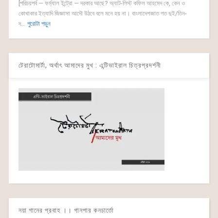
[পরিচয়পর্ব — ফর্ম্যাল ইন্ট্রো — দরকার আছে? অ্যাট-লিস্ট কফিল আহমেদ কে, কেন ও
কোথাকার ইত্যাদি জিজ্ঞাসা আদৌ উঠবে বলে মনে হয় না। বাংলাদেশজাত গত দুই/তিন-
দ...
পুরোটা পড়ুন
টেরাটোমার্টা, অর্থাৎ আমাদের মুখ : এন্টিভাইরাল চিত্রপ্রদর্শনী
নয়া গানের প্রবাহ ।। গানপার কনচার্তো