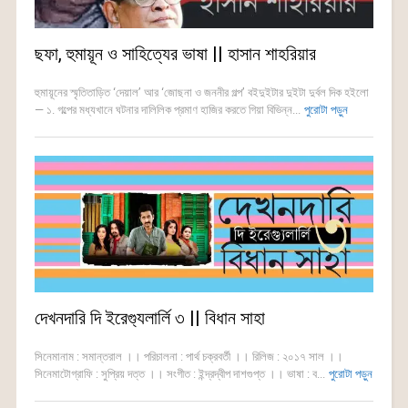
ছফা, হুমায়ূন ও সাহিত্যের ভাষা || হাসান শাহরিয়ার
হুমায়ূনের স্মৃতিতাড়িত ‘দেয়াল’ আর ‘জোছনা ও জননীর গল্প’ বইদুইটার দুইটা দুর্বল দিক হইলো
— ১. গল্পের মধ্যখানে ঘটনার দালিলিক প্রমাণ হাজির করতে গিয়া বিভিন্ন...
পুরোটা পড়ুন
দেখনদারি দি ইরেগ্যুলার্লি ৩ || বিধান সাহা
সিনেমানাম : সমান্তরাল ।। পরিচালনা : পার্থ চক্রবর্তী ।। রিলিজ : ২০১৭ সাল ।।
সিনেমাটোগ্রাফি : সুপ্রিয় দত্ত ।। সংগীত : ইন্দ্রদ্বীপ দাশগুপ্ত ।। ভাষা : ব...
পুরোটা পড়ুন