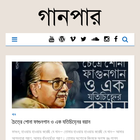
গান
চৈত্রে শোনা ফাগুনগান ও এক যতিচিহ্নের বয়ান
ফাগুন, হাওয়ায় হাওয়ায় করেছি যে দান— তোমার হাওয়ায় হাওয়ায় করেছি যে দান— আমার
আপনহারা প্রাণ, আমার বাঁধনছেঁড়া প্রাণ। তোমার অশোকে কিংশুকে অলক্ষ রঙ লাগল