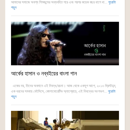
আমাদের সমাজে অবশ্য শিশুজন্মের অব্যবহিত পরে এবং পরপর কয়েক বছর ধাপে ধা...
পুরোটা
পড়ুন
আর্কের হাসান ও নব্বইয়ের বাংলা গান
একের নয়, তিনের অবদানে এই নিবন্ধ/রচনা। আজ থেকে একযুগ আগে, ২০১৩ খ্রিস্টাব্দে,
এক ধরনের সমবায় বেইসিসে, কোলাবোরেটিভ অ্যাপ্রোচে, এই নিবন্ধের অংশগুল...
পুরোটা
পড়ুন