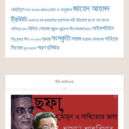
জাহেদ আহমদ
কোটেশন্স
চয়ন ও অনুবাদন
গান
গানপার কবিতার
ট্রিবিউট
বই
বইমেলা
বাংলা গান
বাংলা
ধর্ম
ধারাবাহিক
ফ্যাসিবাদ
তাৎক্ষণিকা
লাইফস্টাইল
বিদিতা গোমেজ
ব্যান্ড
সাহিত্য
ব্যান্ডসংগীত
মিউজিশিয়্যান
বাউল
সংস্কৃতি
সমাজ
সাহিত্য
শ্রদ্ধা
সরোজ মোস্তফা
শিবু কুমার শীল
শেখ লুৎফর
সিনেমা
স্মরণ
হলিউড
সুমন রহমান
শীর্ষ পোস্টগুলো