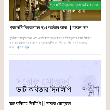
প্যালেস্টিনিয়্যানদের দুঃখ তর্জমার ভাষা || কাজল দাস
পৃথিবীর সব মানুষের দুঃখ এনে একজায়গায় জড়ো করলেও ফিলিস্তিনের একটা শিশুর পা
হারানোর দুঃখের সমান হবে না। এদের প্রপিতামহ, পিতামহ, পিতা সবাই মার খেয়ে
যাচ্ছ...
পুরোটা পড়ুন
ভাট কবিতার দিনলিপি || সরোজ মোস্তফা