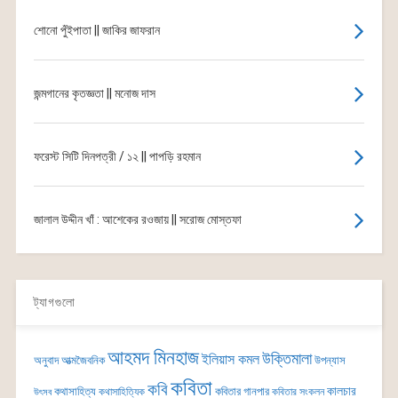
শোনো পুঁইপাতা || জাকির জাফরান
জন্মগানের কৃতজ্ঞতা || মনোজ দাস
ফরেস্ট সিটি দিনপত্রী / ১২ || পাপড়ি রহমান
জালাল উদ্দীন খাঁ : আশেকের রওজায় || সরোজ মোস্তফা
ট্যাগগুলো
আহমদ মিনহাজ
উক্তিমালা
ইলিয়াস কমল
অনুবাদ
আত্মজৈবনিক
উপন্যাস
কবিতা
কবি
কালচার
কথাসাহিত্য
কবিতার গানপার
কথাসাহিত্যিক
কবিতার সংকলন
উৎসব