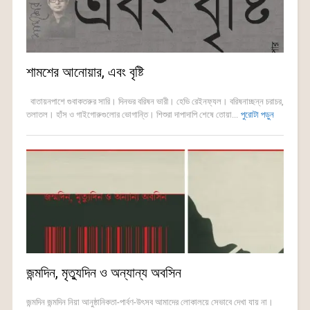
শামশের আনোয়ার, এবং বৃষ্টি
বাতায়নপাশে গুবাকতরুর সারি। দিনভর বরিষন ভারী। হেভি রেইনফ্যল। বরিষনাচ্ছন্ন চরাচর,
তলাতল। হাঁস ও গাইগোরুগুলোর ভোগান্তি। শিশুরা দাপাদাপি শেষে তোয়া...
পুরোটা পড়ুন
জন্মদিন, মৃত্যুদিন ও অন্যান্য অবসিন
জন্মদিন জন্মদিন নিয়া আনুষ্ঠানিকতা-পার্বণ-উৎসব আমাদের লোকালয়ে সেভাবে দেখা যায় না।