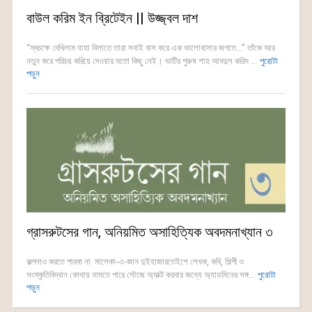
বাউল করিম ইন ব্রিটেইন || উজ্জ্বল দাশ
“স্বচক্ষে দেখিলাম যাহা বিলাতে তারা সবাই বাস করে এক ভালোবাসার জগতে...” তাঁকে আর
নতুন করে পরিচয় করিয়ে দেওয়ার মতো কিছু নেই। ভাটির পুরুষ শাহ আবদুল করিম ...
পুরোটা
পড়ুন
গ্রাসরুটসের গান, অনিয়মিত অসাহিত্যিক অবদমনাখ্যান ৩
কল্পনাও করতে পারবা না মালেকা-এ-জান দুইহাজারতেইশে লেখক, কবি, শিল্পী ও
সংস্কৃতিবিদ্বান কোথায় নামতে পারে স্টেজে অ্যাক্ট করবার জন্যে অ্যাডমিনের সঙ্গ...
পুরোটা
পড়ুন