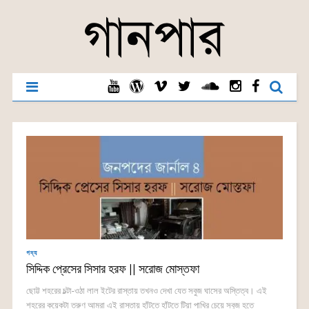
গদ্য
সিদ্দিক প্রেসের সিসার হরফ || সরোজ মোস্তফা
ছোট্ট শহরের চল্টা-ওঠা লাল ইটের রাস্তায় তখনও দেখা যেত সবুজ ঘাসের অস্তিত্ব। এই
শহরের কয়েকটা তরুণ আমরা এই রাস্তায় হাঁটতে হাঁটতে টিয়া পাখির চেয়ে সবুজ হতে