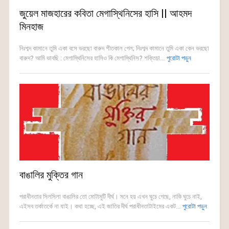
জুয়েল মাজহারের কবিতা মেগাস্থিনিসের হাসি || আহমদ
মিনহাজ
নিঃশব্দ কামানে তুমি একা বসে ভরছো বারুদ শীতকাল গেল; নিঃশব্দ কামানে তুমি একা কেন ভরছো
বারুদ? আমি ভাবছি : মেগাস্থিনিসের হাসিও কি মেগাস্থিনিস? শক্তিচা...
পুরোটা পড়ুন
বাঙালির মুক্তির গান
পরাধীনতার সিলসিলা বাঙালির তো মোটামুটি দীর্ঘ। মনে হয় এখন ঘুচে গেছে, নাকি ঘুচে নাই,
এইসব তর্কাতর্কে না যাই। কথা হচ্ছে, এই জাতির দীর্ঘ পরাধীনতাটাইমের একট...
পুরোটা পড়ুন