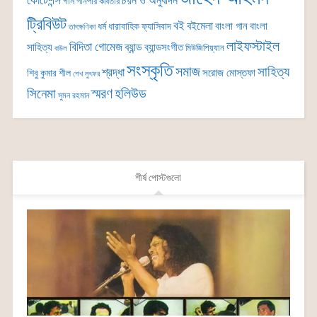
কোটেশন্স
চয়ন ও অনুবাদন
গান
গানপার কবিতার
ট্রিবিউট
বই
বইমেলা
বাংলা গান
বাংলা
ধর্ম
ধারাবাহিক
ফ্যাসিবাদ
তাৎক্ষণিকা
লাইফস্টাইল
বিদিতা গোমেজ
ব্যান্ড
সাহিত্য
ব্যান্ডসংগীত
মিউজিশিয়্যান
বাউল
সংস্কৃতি
সমাজ
সাহিত্য
শ্রদ্ধা
সরোজ মোস্তফা
শিবু কুমার শীল
শেখ লুৎফর
সিনেমা
স্মরণ
হলিউড
সুমন রহমান
শীর্ষ পোস্টগুলো