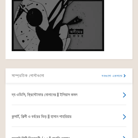
সাম্প্রতিক পোস্টগুলো
সবগুলো একসাথে
দ্য ওডিসি, ক্রিস্টোফার নোলানের || ইলিয়াস কমল
কন্সার্ট, শিল্পী ও বর্বরের ভিড় || হাসান শাহরিয়ার