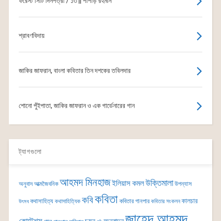
ফরেস্ট সিটি দিনপত্রী / ১৩ || পাপড়ি রহমান
শ্রাবণবিদায়
জাকির জাফরান, বাংলা কবিতার তিন দশকের তবিলদার
শোনো পুঁইপাতা, জাকির জাফরান ও এক গার্ডেনারের গান
ট্যাগগুলো
আহমদ মিনহাজ
উক্তিমালা
ইলিয়াস কমল
অনুবাদ
আত্মজৈবনিক
উপন্যাস
কবিতা
কবি
কালচার
কথাসাহিত্য
কবিতার গানপার
কথাসাহিত্যিক
কবিতার সংকলন
উৎসব
জাহেদ আহমদ