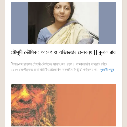
মৌসুমী ভৌমিক : আবেগ ও অভিজ্ঞতার মেলবন্ধ || কুনাল রায়
[সিঙ্গার-স্যংরাইটার মৌসুমী ভৌমিকের সাক্ষাৎকার এইটা। সাক্ষাৎকারটা সম্প্রতি গৃহীত।
২০১৭ সেপ্টেম্বরের মাঝামাঝি ইংরেজিভাষিক অনলাইন ‘দি হিন্দু’ পত্রিকায় পা...
পুরোটা পড়ুন