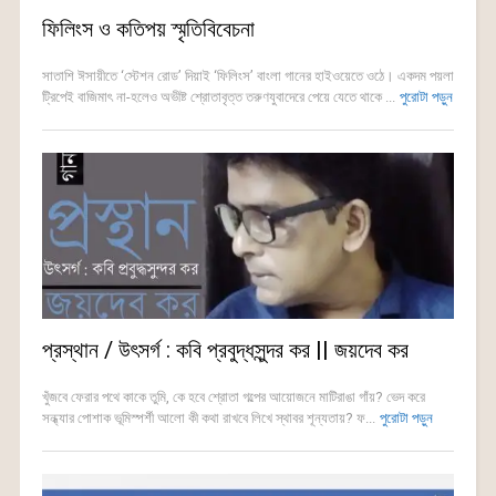
ফিলিংস ও কতিপয় স্মৃতিবিবেচনা
সাতাশি ঈসায়ীতে ‘স্টেশন রোড’ দিয়াই ‘ফিলিংস’ বাংলা গানের হাইওয়েতে ওঠে। একদম পয়লা
ট্রিপেই বাজিমাৎ না-হলেও অভীষ্ট শ্রোতাবৃত্ত তরুণযুবাদেরে পেয়ে যেতে থাকে ...
পুরোটা পড়ুন
প্রস্থান / উৎসর্গ : কবি প্রবুদ্ধসুন্দর কর || জয়দেব কর
খুঁজবে ফেরার পথে কাকে তুমি, কে হবে শ্রোতা গল্পের আয়োজনে মাটিরাঙা গাঁয়? ভেদ করে
সন্ধ্যার পোশাক ভূমিস্পর্শী আলো কী কথা রাখবে লিখে স্থাবর শূন্যতায়? ফ...
পুরোটা পড়ুন