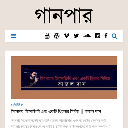
ম্যুভিরিভিয়্যু
সিনেমায় মিসোজিনি এবং একটি থ্রিলার সিরিজ || কাজল দাস
সিনেমায় মিসোজিনিস্টের ব্যাপারটা যেহেতু আলোচনায় এখন হট কেইক সেজন্য বলছি,
কাইজার থ্রিলার সিরিজ দেখেন সবাই। দুইটা ভিন্ন ডাইমেনশনের নারী-পুরুষ সম্পর্ক এই