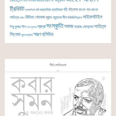
কোটেশন্স
চয়ন ও অনুবাদন
গান
গানপার কবিতার
ট্রিবিউট
বই
বইমেলা
বাংলা গান
বাংলা
ধর্ম
ধারাবাহিক
ফ্যাসিবাদ
তাৎক্ষণিকা
লাইফস্টাইল
বিদিতা গোমেজ
ব্যান্ড
সাহিত্য
ব্যান্ডসংগীত
মিউজিশিয়্যান
বাউল
সংস্কৃতি
সমাজ
সাহিত্য
শ্রদ্ধা
সরোজ মোস্তফা
শিবু কুমার শীল
শেখ লুৎফর
সিনেমা
স্মরণ
হলিউড
সুমন রহমান
শীর্ষ পোস্টগুলো