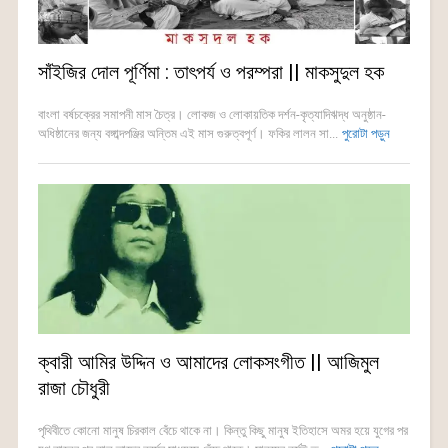
সাঁইজির দোল পূর্ণিমা : তাৎপর্য ও পরম্পরা || মাকসুদুল হক
বাংলা বর্ষচক্রের সমাপনী মাস চৈত্র। লোকজ ও লোকায়তিক দর্শন-কৃত্যাদিঋদ্ধ অনুষ্ঠান-
অধিষ্ঠানের জন্য বঙ্গাব্দপঞ্জির অন্তিম এই মাস গুরুত্বপূর্ণ। ফকির লালন সা...
পুরোটা পড়ুন
ক্বারী আমির উদ্দিন ও আমাদের লোকসংগীত || আজিমুল
রাজা চৌধুরী
পৃথিবীতে কোনো মানুষ চিরকাল বেঁচে থাকে না। কিন্তু কিছু মানুষ ইতিহাসে অমর হয়ে যুগের পর