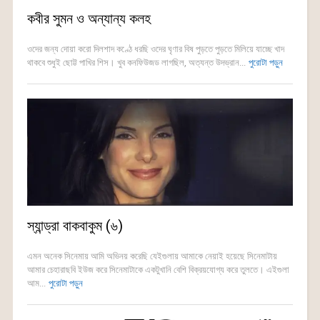
কবীর সুমন ও অন্যান্য কলহ
ওদের জন্য দোয়া করো দিলশাদ কণ্ঠে ধরছি ওদের ঘৃণার বিষ পুড়তে পুড়তে মিলিয়ে যাচ্ছে খাদ
থাকবে শুধুই ছোট্ট পাখির শিস। খুব কনফিউজড লাগছিল, অত্যন্ত উদভ্রান...
পুরোটা পড়ুন
স্যান্ড্রা বাকবাকুম (৬)
এমন অনেক সিনেমায় আমি অভিনয় করেছি যেইগুলায় আমাকে নেয়াই হয়েছে সিনেমাটায়
আমার চেহারাছবি ইউজ করে সিনেমাটাকে একটুখানি বেশি বিক্রয়যোগ্য করে তুলতে। এইগুলা
আম...
পুরোটা পড়ুন