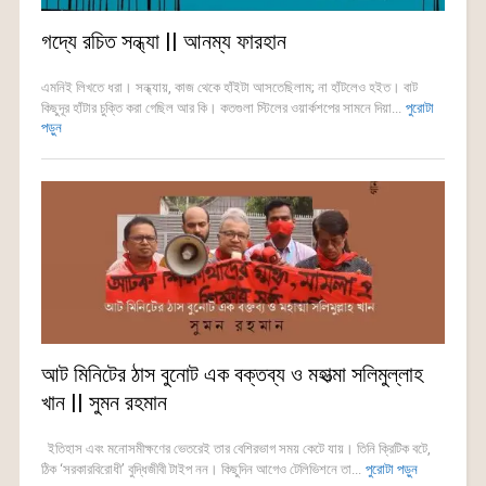
গদ্যে রচিত সন্ধ্যা || আনম্য ফারহান
এমনিই লিখতে ধরা। সন্ধ্যায়, কাজ থেকে হাঁইটা আসতেছিলাম; না হাঁটলেও হইত। বাট
কিছুদূর হাঁটার চুক্তি করা গেছিল আর কি। কতগুলা স্টিলের ওয়ার্কশপের সামনে দিয়া...
পুরোটা
পড়ুন
আট মিনিটের ঠাস বুনোট এক বক্তব্য ও মহাত্মা সলিমুল্লাহ
খান || সুমন রহমান
ইতিহাস এবং মনোসমীক্ষণের ভেতরেই তার বেশিরভাগ সময় কেটে যায়। তিনি ক্রিটিক বটে,
ঠিক ‘সরকারবিরোধী’ বুদ্ধিজীবী টাইপ নন। কিছুদিন আগেও টেলিভিশনে তা...
পুরোটা পড়ুন