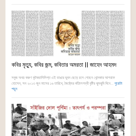
কবির মৃত্যু, কবির জন্ম, কবিতার অমরতা || জাহেদ আহমদ
সবুজ অথচ করুণ কূটকচালিলিপ্ত এই ডাঙার ভুবন ছেড়ে চলে গেছেন খোন্দকার আশরাফ
হোসেন, সন ২০১৩ জুন মাসের ১৬ তারিখে, জৈষ্ঠ্যের কাঁঠালগন্ধী বৃষ্টির ঝুমঝুমি দিনে...
পুরোটা
পড়ুন