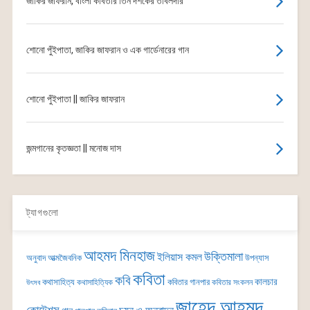
জাকির জাফরান, বাংলা কবিতার তিন দশকের তবিলদার
শোনো পুঁইপাতা, জাকির জাফরান ও এক গার্ডেনারের গান
শোনো পুঁইপাতা || জাকির জাফরান
জন্মগানের কৃতজ্ঞতা || মনোজ দাস
ট্যাগগুলো
আহমদ মিনহাজ
উক্তিমালা
ইলিয়াস কমল
অনুবাদ
আত্মজৈবনিক
উপন্যাস
কবিতা
কবি
কালচার
কথাসাহিত্য
কবিতার গানপার
কথাসাহিত্যিক
কবিতার সংকলন
উৎসব
জাহেদ আহমদ