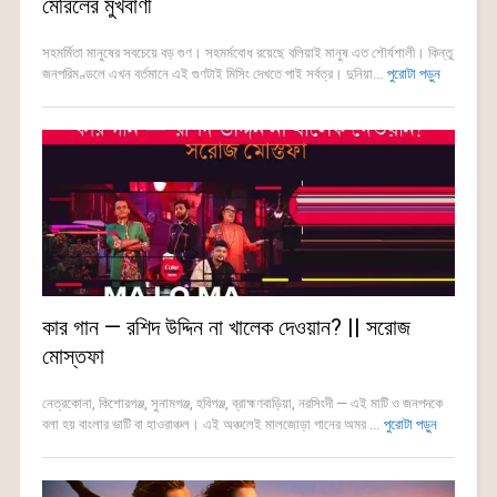
মেরিলের মুখবাণী
সহমর্মিতা মানুষের সবচেয়ে বড় গুণ। সহমর্মবোধ রয়েছে বলিয়াই মানুষ এত শৌর্যশালী। কিন্তু
জনপরিমণ্ডলে এখন বর্তমানে এই গুণটাই মিসিং দেখতে পাই সর্বত্র। দুনিয়া...
পুরোটা পড়ুন
কার গান — রশিদ উদ্দিন না খালেক দেওয়ান? || সরোজ
মোস্তফা
নেত্রকোনা, কিশোরগঞ্জ, সুনামগঞ্জ, হবিগঞ্জ, ব্রাহ্মণবাড়িয়া, নরসিংদী — এই মাটি ও জনপদকে
বলা হয় বাংলার ভাটি বা হাওরাঞ্চল। এই অঞ্চলেই মালজোড়া গানের অমর ...
পুরোটা পড়ুন