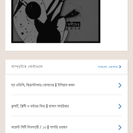
সাম্প্রতিক পোস্টগুলো
সবগুলো একসাথে
দ্য ওডিসি, ক্রিস্টোফার নোলানের || ইলিয়াস কমল
কন্সার্ট, শিল্পী ও বর্বরের ভিড় || হাসান শাহরিয়ার
ফরেস্ট সিটি দিনপত্রী / ১৩ || পাপড়ি রহমান