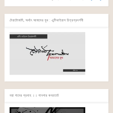
টেরাটোমার্টা, অর্থাৎ আমাদের মুখ : এন্টিভাইরাল চিত্রপ্রদর্শনী
নয়া গানের প্রবাহ ।। গানপার কনচার্তো