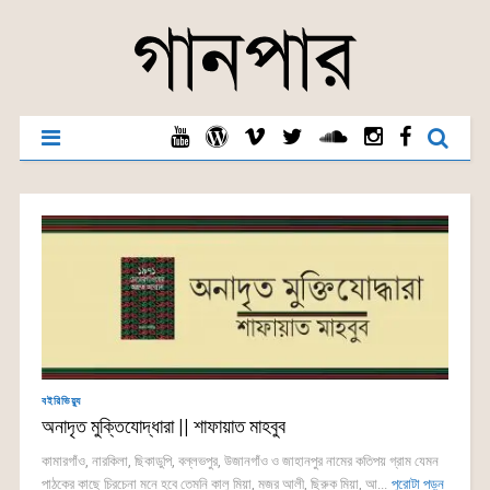
বইরিভিয়্যু
অনাদৃত মুক্তিযোদ্ধারা || শাফায়াত মাহবুব
কামারগাঁও, নারকিলা, ছিকাডুপি, বল্লভপুর, উজানগাঁও ও জাহানপুর নামের কতিপয় গ্রাম যেমন
পাঠকের কাছে চিরচেনা মনে হবে তেমনি কালু মিয়া, মজর আলী, ছিরুক মিয়া, আ...
পুরোটা পড়ুন