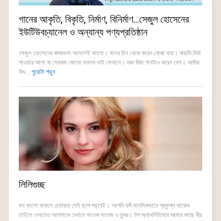
গানের আকৃতি, বিকৃতি, নির্মাণ, বিনির্মাণ…সেজুল হোসেনের
ইউটিউবচ্যানেল ও অন্যান্য পণ্যপ্রতিষ্ঠান
সেজুল হোসেনের কাজগুলা আসলেই ভালো। মনের টান থেকে করেন বোঝা যায়। বাড়তি ভিউ
পাওয়ার আশা বা সেরকম কোনো মতলব নাই সেখানে। দরদ দিয়া গানটাও করেন বেশ। আমির
উদ্দ...
পুরোটা পড়ুন
লিলিগুচ্ছ
মন ভালো থাকলে চেহারায় সেই ছাপ পড়বেই। আপনি যদি মানসিকভাবে প্রফুল্ল থাকেন
তাইলে দেখতেও আপনাকে দেখাবে অনেক সতেজ ও সুন্দর। টপ অ্যাথলিটদেরে আমার কাছে বীর