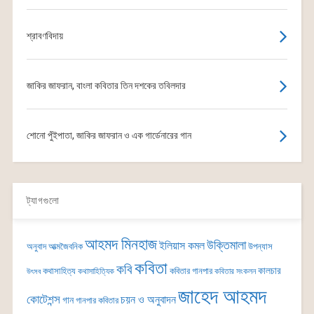
শ্রাবণবিদায়
জাকির জাফরান, বাংলা কবিতার তিন দশকের তবিলদার
শোনো পুঁইপাতা, জাকির জাফরান ও এক গার্ডেনারের গান
ট্যাগগুলো
আহমদ মিনহাজ
উক্তিমালা
ইলিয়াস কমল
অনুবাদ
আত্মজৈবনিক
উপন্যাস
কবিতা
কবি
কালচার
কথাসাহিত্য
কবিতার গানপার
কথাসাহিত্যিক
কবিতার সংকলন
উৎসব
জাহেদ আহমদ
কোটেশন্স
চয়ন ও অনুবাদন
গান
গানপার কবিতার