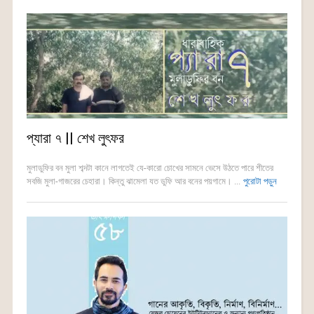
প্যারা ৭ || শেখ লুৎফর
মুলাডুফির বন মুলা শব্দটা কানে লাগতেই যে-কারো চোখের সামনে ভেসে উঠতে পারে শীতের
সবজি মুলা-গাজরের চেহারা। কিন্তু ঝামেলা যত ডুফি আর বনের পয়গামে। ...
পুরোটা পড়ুন