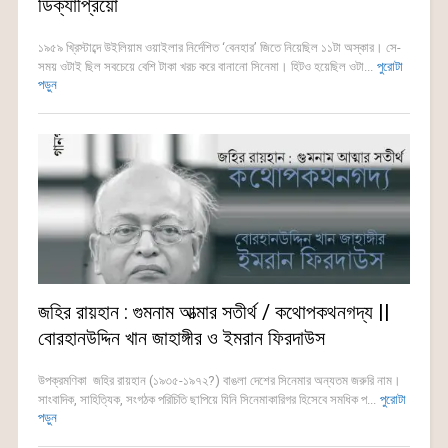
ডিক্যাপ্রিয়ো
১৯৫৯ খ্রিস্টাব্দে উইলিয়াম ওয়াইলার নির্দেশিত ‘বেনহার’ জিতে নিয়েছিল ১১টা অস্কার। সে-
সময় ওটাই ছিল সবচেয়ে বেশি টাকা খরচ করে বানানো সিনেমা। হিটও হয়েছিল ওটা...
পুরোটা
পড়ুন
জহির রায়হান : গুমনাম আত্মার সতীর্থ / কথোপকথনগদ্য ||
বোরহানউদ্দিন খান জাহাঙ্গীর ও ইমরান ফিরদাউস
উপক্রমণিকা জহির রায়হান (১৯৩৫-১৯৭২?) বাঙলা দেশের সিনেমার অন্যতম জরুরি নাম।
সাংবাদিক, সাহিত্যিক, সংগঠক পরিচিতি ছাপিয়ে যিনি সিনেমাকারিগর হিসেবে সমধিক প...
পুরোটা
পড়ুন