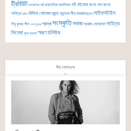
ট্রিবিউট
বই
বইমেলা
বাংলা গান
বাংলা
ধর্ম
ধারাবাহিক
ফ্যাসিবাদ
তাৎক্ষণিকা
লাইফস্টাইল
বিদিতা গোমেজ
ব্যান্ড
সাহিত্য
ব্যান্ডসংগীত
মিউজিশিয়্যান
বাউল
সংস্কৃতি
সমাজ
সাহিত্য
শ্রদ্ধা
সরোজ মোস্তফা
শিবু কুমার শীল
শেখ লুৎফর
সিনেমা
স্মরণ
হলিউড
সুমন রহমান
শীর্ষ পোস্টগুলো