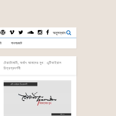
অনুসন্ধান
তা
গানপারঘাট
টেরাটোমার্টা, অর্থাৎ আমাদের মুখ : এন্টিভাইরাল
চিত্রপ্রদর্শনী