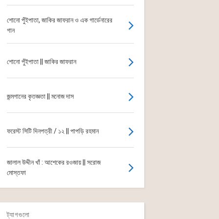
শোনো পুঁইপাতা, জাকির জাফরান ও এক গার্ডেনারের
গান
শোনো পুঁইপাতা || জাকির জাফরান
জন্মগানের কৃতজ্ঞতা || মনোজ দাস
ফরেস্ট সিটি দিনপত্রী / ১২ || পাপড়ি রহমান
জালাল উদ্দীন খাঁ : আশেকের রওজায় || সরোজ
মোস্তফা
ট্যাগগুলো