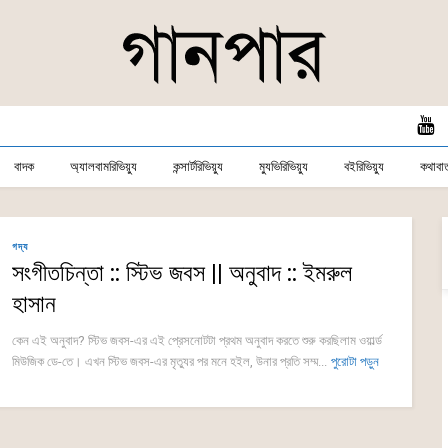
বাদক
অ্যালবামরিভিয়্যু
কন্সার্টরিভিয়্যু
ম্যুভিরিভিয়্যু
বইরিভিয়্যু
কথাবার্
গদ্য
সংগীতচিন্তা :: স্টিভ জবস || অনুবাদ :: ইমরুল
হাসান
কেন এই অনুবাদ? স্টিভ জবস-এর এই প্রেসনোটটা প্রথম অনুবাদ করতে শুরু করছিলাম ওয়ার্ল্ড
মিউজিক ডে-তে। এখন স্টিভ জবস-এর মৃত্যুর পর মনে হইল, উনার প্রতি সম্ম...
পুরোটা পড়ুন