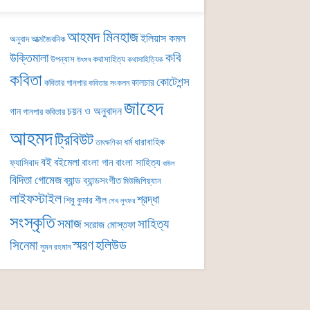
আহমদ মিনহাজ
ইলিয়াস কমল
অনুবাদ
আত্মজৈবনিক
কবি
উক্তিমালা
উপন্যাস
কথাসাহিত্য
কথাসাহিত্যিক
উৎসব
কবিতা
কোটেশন্স
কালচার
কবিতার গানপার
কবিতার সংকলন
জাহেদ
চয়ন ও অনুবাদন
গান
গানপার কবিতার
আহমদ
ট্রিবিউট
ধর্ম
ধারাবাহিক
তাৎক্ষণিকা
বই
বইমেলা
বাংলা গান
বাংলা সাহিত্য
ফ্যাসিবাদ
বাউল
বিদিতা গোমেজ
ব্যান্ড
ব্যান্ডসংগীত
মিউজিশিয়্যান
লাইফস্টাইল
শ্রদ্ধা
শিবু কুমার শীল
শেখ লুৎফর
সংস্কৃতি
সমাজ
সাহিত্য
সরোজ মোস্তফা
সিনেমা
স্মরণ
হলিউড
সুমন রহমান