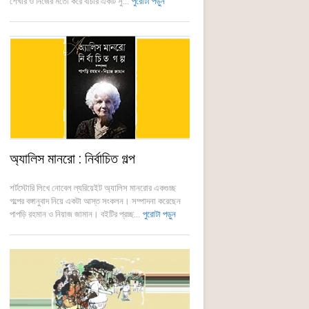
শেখার ও নিজের মতো করে বাঁচার একটি সু...
পুরোটা পড়ুন
অ্যালিস মানরো : নির্বাচিত গল্প
শর্টস্টোরি লিখে নোবেল ল্যরিয়েইট অ্যালিস মানরোর একগুচ্ছ
গল্পের বঙ্গানুবাদ নিয়ে একটা আস্ত সংকলন। সম্পাদনা করেছেন
পাপড়ি রহমান ও নিয়াজ জামান। বইটির প্রচ্ছ...
পুরোটা পড়ুন