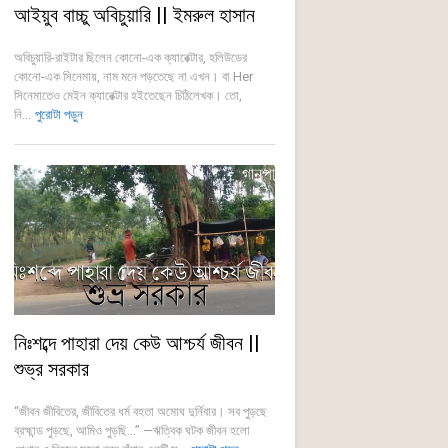
আইয়ুব বাচ্চু অবিচুয়ারি || ইমরুল হাসান
অবিচুয়ারি-রাইটার ছিলেন কোনো-এক ক্যারেক্টার, হলিউডের
কোনো-এক সিনেমায়, নাম মনে পড়তেছে না এখন। বা Her
সিনেমাতেও মেইন ক্যারেক্টার হইতেছেন চিঠিলেখক। তো,
নি...
পুরোটা পড়ুন
নিঃশব্দে পাহারা দেয় কেউ আশ্চর্য জীবন ||
শুভ্র সরকার
“জীবন জীবিতের, জীবিতের ধর্ম বহতা অমোঘ দুর্নিবার। সব পুড়ছে
ব্রহ্মান্ড পুড়ছে, আমিও পুড়ছি...” —ঋত্বিক ঘটক জীবন হলো