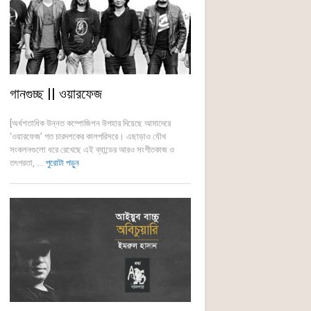
গানগুচ্ছ || ওয়ারফেজ
[অর্ধশতাধিক উন্নত কম্পোজিশন উপহার দিয়েছে আমাদেরে
‘ওয়ারফেজ’ গত চারদশকের কালপরিসরে। এছাড়াও যৌথ
সংকলনগুলো ধরে রেখেছে এই ব্যান্ডের আরও সংগীতকাজ ও
তৎপরতা, ...
পুরোটা পড়ুন