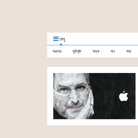
মেনু
ঘরদোর
সূচিপৃষ্ঠা
গায়ক
গান
গদ্য