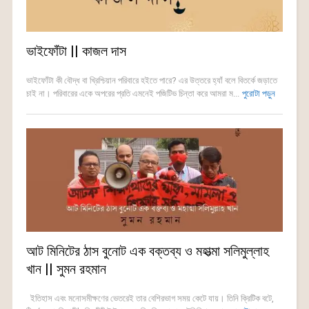
ভাইফোঁটা || কাজল দাস
ভাইফোঁটা কী বৌদ্ধ বা খ্রিশ্চিয়ান পরিবারে হইতে পারে? এর উত্তরে হ্যাঁ বলে বিতর্কে জড়াতে
চাই না। পরিবারের একে অপরের প্রতি এমনেই পজিটিভ চিন্তা করে আমরা ম...
পুরোটা পড়ুন
আট মিনিটের ঠাস বুনোট এক বক্তব্য ও মহাত্মা সলিমুল্লাহ
খান || সুমন রহমান
ইতিহাস এবং মনোসমীক্ষণের ভেতরেই তার বেশিরভাগ সময় কেটে যায়। তিনি ক্রিটিক বটে,