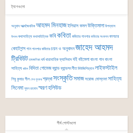
ট্যাগগুলো
আহমদ মিনহাজ
উক্তিমালা
ইলিয়াস কমল
অনুবাদ
আত্মজৈবনিক
উপন্যাস
কবিতা
কবি
কালচার
কথাসাহিত্য
কবিতার গানপার
কথাসাহিত্যিক
কবিতার সংকলন
উৎসব
জাহেদ আহমদ
কোটেশন্স
চয়ন ও অনুবাদন
গান
গানপার কবিতার
ট্রিবিউট
বই
বইমেলা
বাংলা গান
বাংলা
ধর্ম
ধারাবাহিক
ফ্যাসিবাদ
তাৎক্ষণিকা
লাইফস্টাইল
বিদিতা গোমেজ
ব্যান্ড
সাহিত্য
ব্যান্ডসংগীত
মিউজিশিয়্যান
বাউল
সংস্কৃতি
সমাজ
সাহিত্য
শ্রদ্ধা
সরোজ মোস্তফা
শিবু কুমার শীল
শেখ লুৎফর
সিনেমা
স্মরণ
হলিউড
সুমন রহমান
শীর্ষ পোস্টগুলো