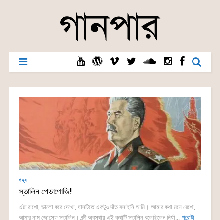
গদ্য
স্তালিন পেডাগোজি!
এটা রাখো, ভালো করে দেখো, ঘাসটিতে একটুও দাঁত বসাইনি আমি। আমার কথা মনে রেখো,
আমার নাম জোসেফ স্তালিন। বন্দী অবস্থায় এই কথাটি স্তালিন বলেছিলেন নির্যা...
পুরোটা