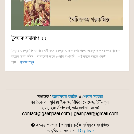
টুকটাক সদালাপ ২২
‘দ্রোহ ও প্রেম’ শিরোনামে দুই বাংলার প্রেম ও জাগরণের গল্পের অনন্য এক সংকলন প্রকাশ
করেছে ঢাকা কমিক্স। আজকেই হাতে পেলাম সংখ্যাটি। পাঠ করতে করতে একটা
অ্য...
পুরোটা পড়ুন
সঞ্চালক :
আলফ্রেড আমিন
ও
শোভন সরকার
প্রতিবেদক : সুবিনয় ইসলাম, বিদিতা গোমেজ, মিল্টন মৃধা
২১১, ইস্টার্ন প্লাজা, আম্বরখানা, সিলেট
contact@gaanpaar.com | gaanpaar@gmail.com
_________________________
© ২০২৫ গানপার | গানপার কর্তৃক সর্বস্বত্ব সংরক্ষিত
প্রাযুক্তিক সহযোগ :
Digitive