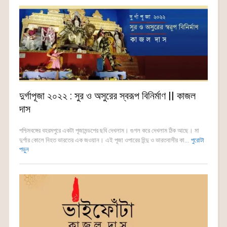
দুর্গাপূজা ২০২২ : সুর ও অসুরের স্বরূপ বিনির্মাণ || কাজল
দাস
পশ্চিমবঙ্গের বহরমপুরে একটা পূজামন্ডপের ছবি দেখলাম। গুগল করে দেখলাম ঠিক আছে। মা
দুর্গার কোলে নিহত ভারতের এক জওয়ান। এই পূজা ওপারের হিন্দু ও ভারতবাসীর কা...
পুরোটা
পড়ুন