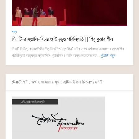
গদ্য
সিএটি-র স্তালিনবিচার ও উদ্ভূত পরিস্থিতি || শিবু কুমার শীল
সিএটি নির্মিত, কামালউদ্দীন নীলু নির্দেশিত 'স্তালিন' নাটক দেখে দর্শকদের একাংশের তাৎক্ষণিক
প্রতিক্রিয়া অত্যন্ত স্বাভাবিক, প্রাসঙ্গিক। আমি অন্য অনেকের মত...
পুরোটা পড়ুন
টেরাটোমার্টা, অর্থাৎ আমাদের মুখ : এন্টিভাইরাল চিত্রপ্রদর্শনী