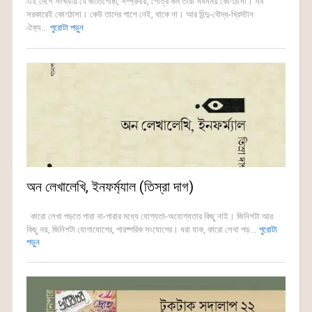
এই দেশে সংখ্যায় যে জাতিগোষ্ঠী, সম্প্রদায়, গোত্র কম তারা সবসময় কোণঠাসা। সব
সরকারেই কোণঠাসা। কেউ তাদের পাশে নেই, থাকে না। আর হিন্দু-বৌদ্ধ-খ্রিস্টান
ঐক্য...
পুরোটা পড়ুন
অন লেখালেখি, ইনফর্ম্যাল (তিস্রা দাগ)
কারো লেখা পড়তে পারা না-পারার মধ্যে যোগ্যতা-অযোগ্যতার কিছু নাই। জিনিশটা আর
কিছু নয়, জিনিশটা যোগাযোগের, পারষ্পরিক সংযোগের। ধরা যাক, কারো লেখা পড়...
পুরোটা
পড়ুন