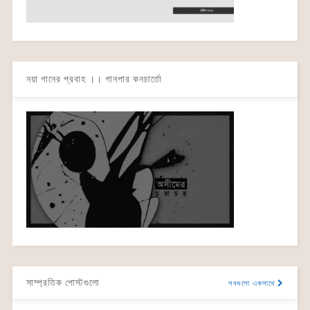
নয়া গানের প্রবাহ ।। গানপার কনচার্তো
সাম্প্রতিক পোস্টগুলো
সবগুলো একসাথে