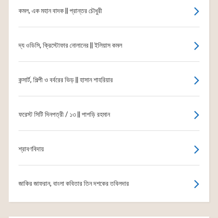
কমল, এক মহান বাদক || প্রান্তর চৌধুরী
দ্য ওডিসি, ক্রিস্টোফার নোলানের || ইলিয়াস কমল
কন্সার্ট, শিল্পী ও বর্বরের ভিড় || হাসান শাহরিয়ার
ফরেস্ট সিটি দিনপত্রী / ১৩ || পাপড়ি রহমান
শ্রাবণবিদায়
জাকির জাফরান, বাংলা কবিতার তিন দশকের তবিলদার