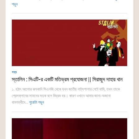
পড়ুন
গদ্য
স্তালিন : সিএটি-র একটি মতিভ্রম প্রযোজনা || সিরাজুদ দাহার খান
১. হঠাৎ আলোর ঝলকানি সিএনজি থেকে যখন জাতীয় নাট্যশালার গেটে থামি, তখন তাকে
প্রেসক্লাবের সামনের সড়ক বলে বিভ্রম হয়। কারণ ওখানে আমার জানা-অজানা
বামপন্থীদে...
পুরোটা পড়ুন