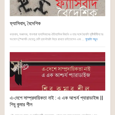
ফ্যাসিবাদ, বৈদেশিক
ধন্যবাদ, সঞ্চালক, গানপার! ফ্যাসিবাদের ঐতিহাসিক বিবর্তন ও তার সঙ্গে বৈদেশি সৃষ্টিজীবীগণের
সংযোগ (*আপনি যেহেতু দেশি চ্যাপ্টারটা উহ্য রাখতে চাইতেসেন এবং ...
পুরোটা পড়ুন
এ-দেশে সাম্প্রদায়িকতা নাই : এ এক আশ্চর্য প্যারাডাইজ ||
শিবু কুমার শীল