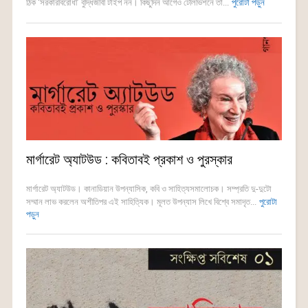
ঠিক ‘সরকারবিরোধী’ বুদ্ধিজীবী টাইপ নন। কিছুদিন আগেও টেলিভিশনে তা...
পুরোটা পড়ুন
মার্গারেট অ্যাটউড : কবিতাবই প্রকাশ ও পুরস্কার
মার্গারেট অ্যাটউড। কানাডিয়ান উপন্যাসিক, কবি ও সাহিত্যসমালোচক। সম্প্রতি দু-দুটো
সম্মান লাভ করলেন অশীতিপর এই সাহিত্যিক। মূলত উপন্যাস লিখে বিশ্বে সমাদৃত...
পুরোটা
পড়ুন