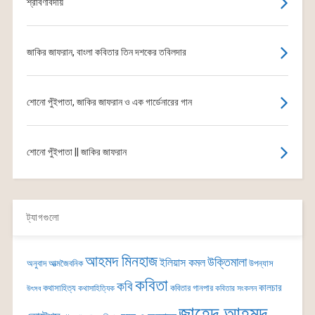
শ্রাবণবিদায়
জাকির জাফরান, বাংলা কবিতার তিন দশকের তবিলদার
শোনো পুঁইপাতা, জাকির জাফরান ও এক গার্ডেনারের গান
শোনো পুঁইপাতা || জাকির জাফরান
ট্যাগগুলো
আহমদ মিনহাজ
উক্তিমালা
ইলিয়াস কমল
অনুবাদ
আত্মজৈবনিক
উপন্যাস
কবিতা
কবি
কালচার
কথাসাহিত্য
কবিতার গানপার
কথাসাহিত্যিক
কবিতার সংকলন
উৎসব
জাহেদ আহমদ