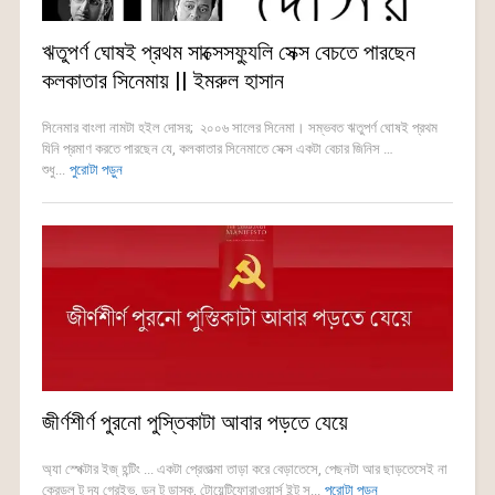
ঋতুপর্ণ ঘোষই প্রথম সাক্সেসফ্যুলি সেক্স বেচতে পারছেন
কলকাতার সিনেমায় || ইমরুল হাসান
সিনেমার বাংলা নামটা হইল দোসর; ২০০৬ সালের সিনেমা। সম্ভবত ঋতুপর্ণ ঘোষই প্রথম
যিনি প্রমাণ করতে পারছেন যে, কলকাতার সিনেমাতে সেক্স একটা বেচার জিনিস …
শুধু...
পুরোটা পড়ুন
জীর্ণশীর্ণ পুরনো পুস্তিকাটা আবার পড়তে যেয়ে
অ্যা স্পেক্টার ইজ্ হন্টিং ... একটা প্রেতাত্মা তাড়া করে বেড়াতেসে, পেছনটা আর ছাড়তেসেই না
ক্রেডল টু দ্য গ্রেইভ, ডন টু ডাস্ক, টোয়েন্টিফোরাওয়ার্স ইন্টু স...
পুরোটা পড়ুন