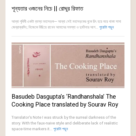
শূন্যতার ওজনের নিচে || রোদ্দুর রিফাত
আব্বা পৃথিবী একটা ব‍্যস্ত মহাসড়ক— আব্বা সেই মহাসড়কের বুকে চিৎ হয়ে শুয়ে থাকা সাদা
জেব্রাক্রসিং; নিজেকে বিছিয়ে রাখেন আমাদের সমস্যা ও দুর্ঘটনার আগ...
পুরোটা পড়ুন
Basudeb Dasgupta’s ‘Randhanshala’ The
Cooking Place translated by Sourav Roy
Translator's Note I was struck by the surreal darkness of the
story. With the faux-naive style and deliberate lack of realistic
space-time markers it...
পুরোটা পড়ুন