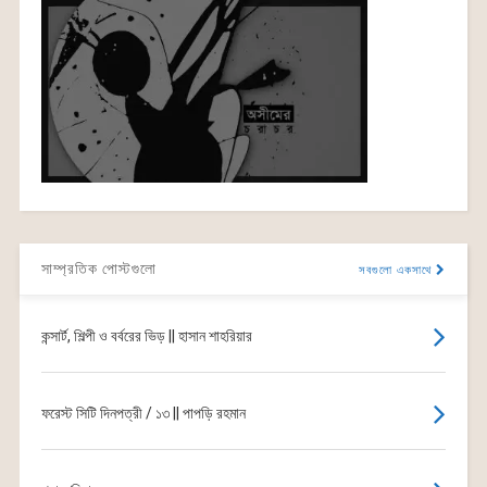
সাম্প্রতিক পোস্টগুলো
সবগুলো একসাথে
কন্সার্ট, শিল্পী ও বর্বরের ভিড় || হাসান শাহরিয়ার
ফরেস্ট সিটি দিনপত্রী / ১৩ || পাপড়ি রহমান