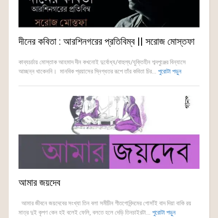
দীনের কবিতা : আরশিনগরের প্রতিবিম্ব || সরোজ মোস্তফা
কাব্যচর্চায় মোস্তাক আহমাদ দীন কখনোই দুর্বোধ্য/বাহুল্য/যুক্তিহীন শব্দপুঞ্জের বিন্যাসে
আচ্ছন্ন থাকেননি। মানবিক প্রয়াসের স্নিগ্ধতর রূপে তাঁর কবিতা চির...
পুরোটা পড়ুন
আমার জয়দেব
আমার জীবনে জয়দেবের সংখ্যা তিন বলা সমীচীন গীতগোবিন্দমের গোসাঁই বাদ দিয়া বাকি রয়
মাত্র দুই কৃপণ কেন হই বলেই ফেলি, বলতে হলে দেড়ি তিনচাইরটা...
পুরোটা পড়ুন