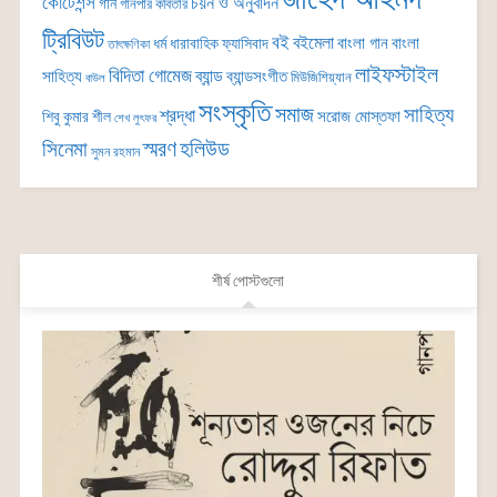
কোটেশন্স
চয়ন ও অনুবাদন
গান
গানপার কবিতার
ট্রিবিউট
বই
বইমেলা
বাংলা গান
বাংলা
ধর্ম
ধারাবাহিক
ফ্যাসিবাদ
তাৎক্ষণিকা
লাইফস্টাইল
বিদিতা গোমেজ
ব্যান্ড
সাহিত্য
ব্যান্ডসংগীত
মিউজিশিয়্যান
বাউল
সংস্কৃতি
সমাজ
সাহিত্য
শ্রদ্ধা
সরোজ মোস্তফা
শিবু কুমার শীল
শেখ লুৎফর
সিনেমা
স্মরণ
হলিউড
সুমন রহমান
শীর্ষ পোস্টগুলো