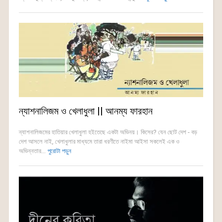
ন্যাশনালিজম ও খেলাধুলা || আনম্য ফারহান
ন্যাশনালিজমের হাতিয়ার খেলাধুলা হইতেছে একটা অভিনয়। কিসের? যেন ছোট দেশ - বড়
দেশ আসলে নাই, খেলাধুলার মাধ্যমে তারা ধরণীতে নাইমা আইসা সকলেই এক ও
অভিন্নতার...
পুরোটা পড়ুন