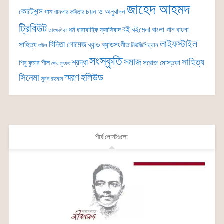
জাহেদ আহমদ
কোটেশন্স
চয়ন ও অনুবাদন
গান
গানপার কবিতার
ট্রিবিউট
বই
বইমেলা
বাংলা গান
বাংলা
ধর্ম
ধারাবাহিক
ফ্যাসিবাদ
তাৎক্ষণিকা
লাইফস্টাইল
বিদিতা গোমেজ
ব্যান্ড
সাহিত্য
ব্যান্ডসংগীত
মিউজিশিয়্যান
বাউল
সংস্কৃতি
সমাজ
সাহিত্য
শ্রদ্ধা
সরোজ মোস্তফা
শিবু কুমার শীল
শেখ লুৎফর
সিনেমা
স্মরণ
হলিউড
সুমন রহমান
শীর্ষ পোস্টগুলো