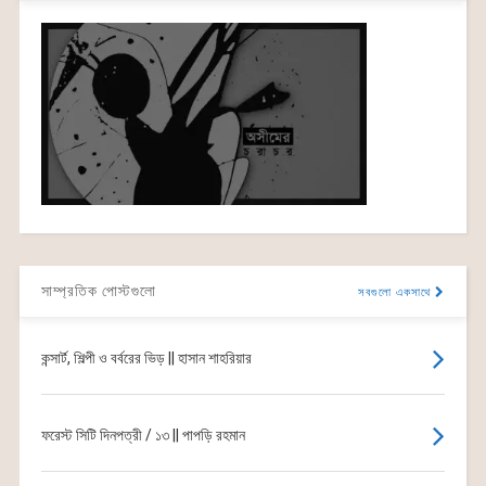
সাম্প্রতিক পোস্টগুলো
সবগুলো একসাথে
কন্সার্ট, শিল্পী ও বর্বরের ভিড় || হাসান শাহরিয়ার
ফরেস্ট সিটি দিনপত্রী / ১৩ || পাপড়ি রহমান