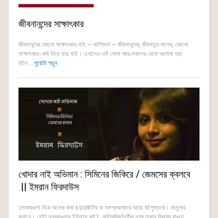
জীবনানন্দের সাক্ষাৎকার
জীবনানন্দের কোনো সাক্ষাৎকার নাই — ভাগ্যিস! — জীবনানন্দের, জীবনানন্দ দাশের, কোনো
সাক্ষাৎকার কেউ নিতে যায় নাই। এখানেও ওই লোক আর-সকলের থেকে আলাদা হয়া
রইল...
পুরোটা পড়ুন
খোদার নাই অভিমান : সিমিনের জিকিরে / জেমসের ক্বলবে
|| ইমরান ফিরদাউস
লোকবাঙলা নিয়ে অনেক কথা ছড়ায়ছিটায় বা সমগ্রআকারে আছে বইপুস্তকে। মানুষের
জবানে। হেই! নগরবাঙলার ইতিহাস কই? অতিপরিবর্তনশীল নগর ঢাকার নিজস্ব বাঙলা