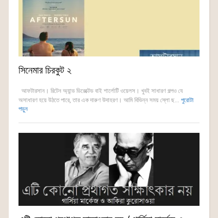
সিনেমার চিরকুট ২
আফটারসান। রিটেন অ্যান্ড ডিরেক্টেড বাই শার্লোটি ওয়েলস। খুবই সাধারণ গল্পও যে
অসাধারণ হয়ে উঠতে পারে, তার এক দারুণ উদাহরণ। আমি বিভিন্ন সময় স্লো ছ...
পুরোটা
পড়ুন