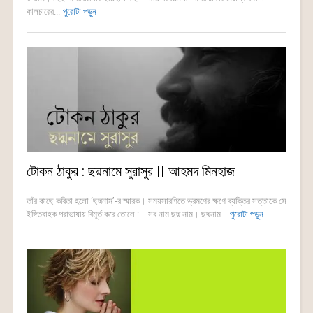
কালচারের...
পুরোটা পড়ুন
টোকন ঠাকুর : ছদ্মনামে সুরাসুর || আহমদ মিনহাজ
তাঁর কাছে কবিতা হলো ‘ছদ্মনাম’-র স্মারক। সময়সারণিতে ভ্রমণের ক্ষণে ব্যক্তির সত্তাকে সে
ইঙ্গিতবাহক পরাভাষায় বিমূর্ত করে তোলে :— সব নাম ছদ্ম নাম। ছদ্মনাম...
পুরোটা পড়ুন