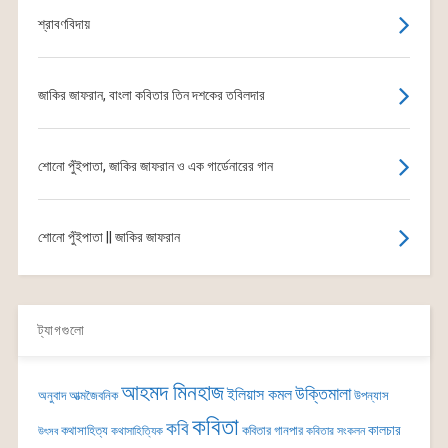
শ্রাবণবিদায়
জাকির জাফরান, বাংলা কবিতার তিন দশকের তবিলদার
শোনো পুঁইপাতা, জাকির জাফরান ও এক গার্ডেনারের গান
শোনো পুঁইপাতা || জাকির জাফরান
ট্যাগগুলো
আহমদ মিনহাজ
উক্তিমালা
ইলিয়াস কমল
অনুবাদ
আত্মজৈবনিক
উপন্যাস
কবিতা
কবি
কালচার
কথাসাহিত্য
কবিতার গানপার
কথাসাহিত্যিক
কবিতার সংকলন
উৎসব