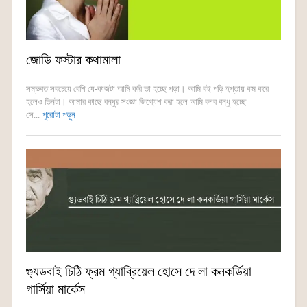
জোডি ফস্টার কথামালা
সম্ভবত সবচেয়ে বেশি যে-কাজটা আমি করি তা হচ্ছে পড়া। আমি বই পড়ি হপ্তায় কম করে
হলেও তিনটা। আমার কাছে বন্ধুর সংজ্ঞা জিগ্যেশ করা হলে আমি বলব বন্ধু হচ্ছে
সে...
পুরোটা পড়ুন
গ্যুডবাই চিঠি ফ্রম গ্যাব্রিয়েল হোসে দে লা কনকর্ডিয়া
গার্সিয়া মার্কেস