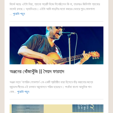
বিতর্ক আছে এইটা নিয়া, গ্যাবো পত্রটি নিজে লিখেছিলেন কি না, তারপরও জিনিশটা গ্যাবোর
নামেই চলছে। অ্যানিওয়ে। এইটা আমি মাদুলির মতো কবচের ভেতরে পুরে মোমগালা
...
পুরোটা পড়ুন
অঞ্জনের খোঁজাখুঁজি || সৈয়দ ফারহাদ
অঞ্জন দত্ত ‘নাগরিক লোকগান’-কে একটি প্রতিষ্ঠিত ধারা হিসেবে দাঁড় করানোর জন্যে
ব্যান্ডসংগীতের এই চলমান আন্দোলনে শরিক হয়েছেন। গৎবাঁধা বাংলা আধুনিক গান
থেক...
পুরোটা পড়ুন