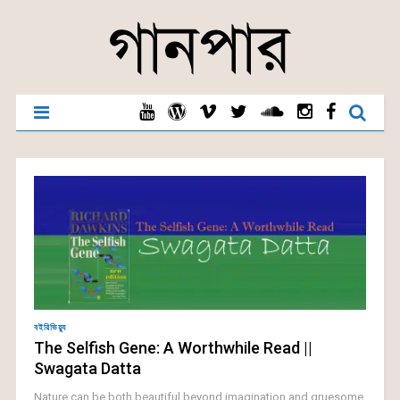
বইরিভিয়্যু
The Selfish Gene: A Worthwhile Read ||
Swagata Datta
Nature can be both beautiful beyond imagination and gruesome