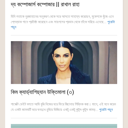
দ্য কম্পোজার্স কম্পোজার || রাখাল রাহা
যিনি লতাকে নুরজাহানের অনুকরণ থেকে সরে আসতে সাহায্য করেছেন, মুকেশকে খুঁজে এনে
প্লেব্যাক গানে প্রতিষ্ঠা করেছেন এবং সায়গলের প্রভাব থেকে তাঁকে সরিয়ে এনেছে...
পুরোটা
পড়ুন
কিম ক্যার্ড্যাশিয়্যান উক্তিমালা (৩)
পার্ফেক্ট ডেইট বলতে আমি বুঝি নিজের ঘরে ফিরে বিছানায় পিক্নিক করা। মানে, এই মনে করেন
যে একটা জামবাটি ভরে ঘনদুধে চুবিয়ে ভিজিয়ে একটু একটু কুটুস-কুটুস কামড়...
পুরোটা পড়ুন