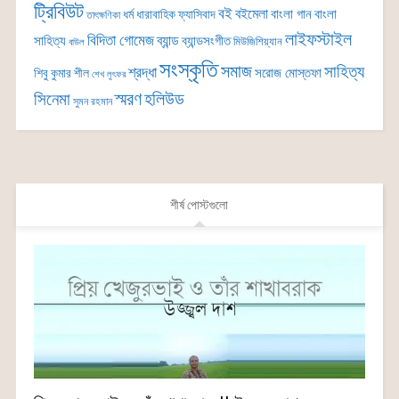
ট্রিবিউট
বই
বইমেলা
বাংলা গান
বাংলা
ধর্ম
ধারাবাহিক
ফ্যাসিবাদ
তাৎক্ষণিকা
লাইফস্টাইল
বিদিতা গোমেজ
ব্যান্ড
সাহিত্য
ব্যান্ডসংগীত
মিউজিশিয়্যান
বাউল
সংস্কৃতি
সমাজ
সাহিত্য
শ্রদ্ধা
সরোজ মোস্তফা
শিবু কুমার শীল
শেখ লুৎফর
সিনেমা
স্মরণ
হলিউড
সুমন রহমান
শীর্ষ পোস্টগুলো