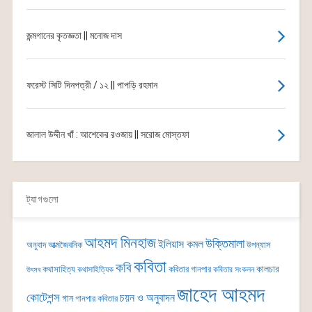
জন্মগানের কৃতজ্ঞতা || মনোজ দাস
ফরেস্ট সিটি দিনপত্রী / ১২ || পাপড়ি রহমান
জালাল উদ্দীন খাঁ : আশেকের রওজায় || সরোজ মোস্তফা
ট্যাগগুলো
আহমদ মিনহাজ
উক্তিমালা
ইলিয়াস কমল
অনুবাদ
আত্মজৈবনিক
উপন্যাস
কবিতা
কবি
কালচার
কথাসাহিত্য
কবিতার গানপার
কথাসাহিত্যিক
কবিতার সংকলন
উৎসব
জাহেদ আহমদ
কোটেশন্স
চয়ন ও অনুবাদন
গান
গানপার কবিতার