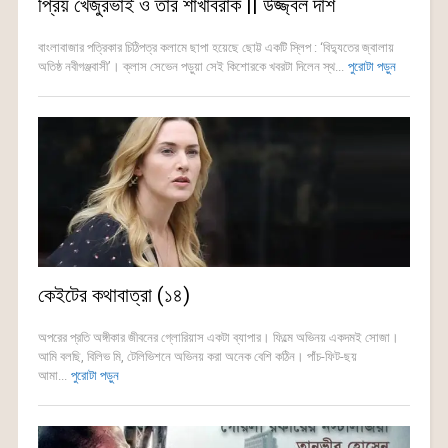
প্রিয় খেজুরভাই ও তাঁর শাখাবরাক || উজ্জ্বল দাশ
বাংলাবাজার পত্রিকার চিঠিপত্র কলামে ছাপা হয়েছে ছোট্ট একটি স্লিপ : ‘বিদ্যুতের জ্বালায়
অতিষ্ঠ নবীগঞ্জবাসী’। ক্লাস সেভেন পড়ুয়া সেই কিশোরকে খবরটা দিলেন স্থ...
পুরোটা পড়ুন
কেইটের কথাবাত্রা (১৪)
অপরের প্রতি অঙ্গীকার জীবনের গ্লোরিয়াস একটা ব্যাপার। ফিল্মে অভিনয় একদমই সোজা।
আমি বলছি, বিলিভ মি, টেলিভিশনে অভিনয় করা অনেক বেশি কঠিন। পাঁচ-ফিট-ছয়
আমা...
পুরোটা পড়ুন