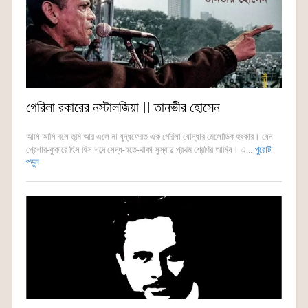
গেরিলা রকারের নস্টালজিয়া || তানভীর হোসেন
আসি আসি বলে তুমি আর এলে না যুদ্ধফেরত এক গেরিলা যোদ্ধার মেলোডিক হুংকার। যেন
প্রেশার-কুকারে হিস হিস শব্দে সেদ্ধ-হতে-থাকা সুস্বাদু প্রথম শ্রেণির আমিষ। এ...
পুরোটা
পড়ুন