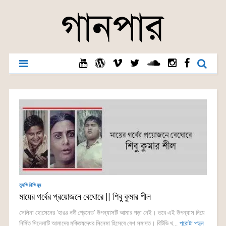
ম্যুভিরিভিয়্যু
মায়ের গর্বের প্রয়োজনে বেঘোরে || শিবু কুমার শীল
সেলিনা হোসেনের ‘হাঙর নদী গ্রেনেড’ উপন্যাসটি আমার পড়া নেই। তবে এই উপন্যাস নিয়ে
নির্মিত সিনেমাটি আমাদের মুক্তিযুদ্ধের সিনেমা হিসেবে বেশ সমাদৃত। বিটিভি থ...
পুরোটা পড়ুন