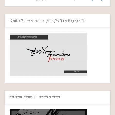
টেরাটোমার্টা, অর্থাৎ আমাদের মুখ : এন্টিভাইরাল চিত্রপ্রদর্শনী
নয়া গানের প্রবাহ ।। গানপার কনচার্তো