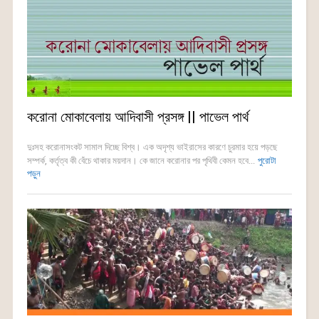
করোনা মোকাবেলায় আদিবাসী প্রসঙ্গ || পাভেল পার্থ
দুঃসহ করোনাসংকট সামাল দিচ্ছে বিশ্ব। এক অদৃশ্য ভাইরাসের কারণে চুরমার হয়ে পড়ছে
সম্পর্ক, কর্তৃত্ব কী বেঁচে থাকার ময়দান। কে জানে করোনার পর পৃথিবী কেমন হবে...
পুরোটা
পড়ুন