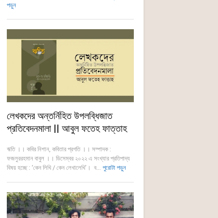
পড়ুন
লেখকদের অন্তর্নিহিত উপলব্ধিজাত
প্রতিবেদনমালা || আবুল ফতেহ ফাত্তাহ
ঋতি ।। কবির নিশান, কবিতার প্রগতি ।। সম্পাদক :
ফজলুররহমান বাবুল ।। ডিসেম্বর ২০২২ এ সংখ্যার প্রতিপাদ্য
বিষয় হচ্ছে : ‘কেন লিখি / কেন লেখালেখি’। ব...
পুরোটা পড়ুন