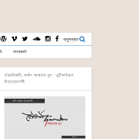
অনুসন্ধান
তা
গানপারঘাট
টেরাটোমার্টা, অর্থাৎ আমাদের মুখ : এন্টিভাইরাল
চিত্রপ্রদর্শনী