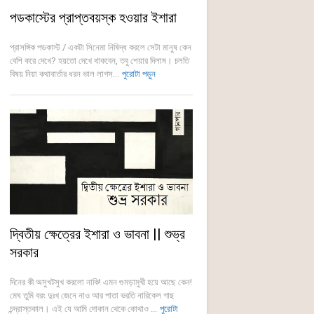
পডকাস্টের প্রাপ্তবয়স্ক হওয়ার ইশারা
প্রাসঙ্গিক পডকাস্ট / একটা সিনেমা নিষিদ্ধ করলে সেটা মানুষ কেন
বেশি করে দেখে? হয়তো দেখে থাকবেন, তবু শেয়ার দিলাম। চলতি
বিষয় নিয়া কথাবার্তার ধরন ভাল লাগস...
পুরোটা পড়ুন
দ্বিতীয় ক্ষেত্রের ইশারা ও ভাবনা || শুভ্র
সরকার
দিনের কী অসুখটসুখ করলো নাকি! এমন গুমড়ামুখী হয়ে আছে কেন!
মেঘ তুমি বরং দুঃখ জেনে নাও আর পাতা ভরতি নারিকেল গাছ
চন্দ্রাস্তকাল। এই যে আমি দোকান থেকে কোথাও ...
পুরোটা