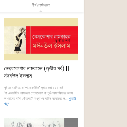
শীর্ষ পোস্টগুলো
নেত্রকোণার নামকাহন (তৃতীয় পর্ব) ||
মঈনউল ইসলাম
পূর্ব-ময়মনসিংহকে ‘পাণ্ডববর্জিত’ স্থান বলা হয়। এই
‘পাণ্ডববর্জিত’ নামকরণ নেত্রকোণা বা পূর্ব-ময়মনসিংহের জন্য
অপমানের নাকি গৌরবের? অধ্যাপক যতীন সরকারের ভ...
পুরোটা
পড়ুন