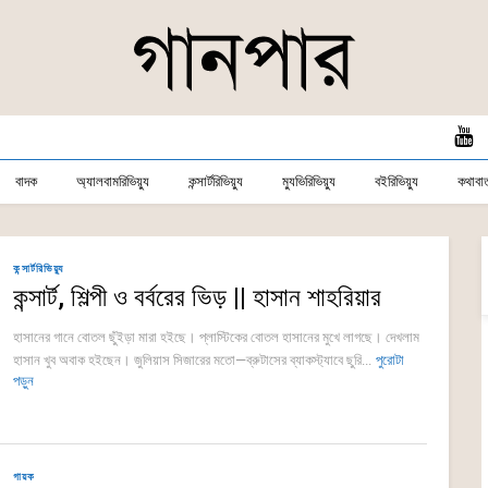
বাদক
অ্যালবামরিভিয়্যু
কন্সার্টরিভিয়্যু
ম্যুভিরিভিয়্যু
বইরিভিয়্যু
কথাবার্
কন্সার্টরিভিয়্যু
কন্সার্ট, শিল্পী ও বর্বরের ভিড় || হাসান শাহরিয়ার
হাসানের গানে বোতল ছুঁইড়া মারা হইছে। প্লাস্টিকের বোতল হাসানের মুখে লাগছে। দেখলাম
হাসান খুব অবাক হইছেন। জুলিয়াস সিজারের মতো—ব্রুটাসের ব্যাকস্ট্যাবে ছুরি...
পুরোটা
পড়ুন
গায়ক