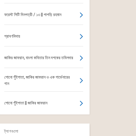
ফরেস্ট সিটি দিনপত্রী / ১৩ || পাপড়ি রহমান
শ্রাবণবিদায়
জাকির জাফরান, বাংলা কবিতার তিন দশকের তবিলদার
শোনো পুঁইপাতা, জাকির জাফরান ও এক গার্ডেনারের
গান
শোনো পুঁইপাতা || জাকির জাফরান
ট্যাগগুলো