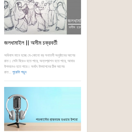
জলধামাইল || অসীম চক্রবর্তী
অধিবাস মানে হচ্ছে যে-কোনো বড় সনাতনী অনুষ্ঠানের আগের
রাত। সেটা বিয়েও হতে পারে, অন্নপ্রাশন হতে পারে, আবার
উপনয়নও হতে পারে। অর্থাৎ উদযাপনের ঠিক আগের
রাত...
পুরোটা পড়ুন