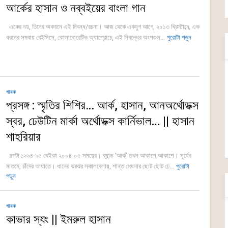
আর্কের হাসান ও নব্বইয়ের বাংলা গান
একের নয়, তিনের অবদানে এই নিবন্ধ/রচনা। আজ থেকে একযুগ আগে, ২০১৩ খ্রিস্টাব্দে, এক
ধরনের সমবায় বেইসিসে, কোলাবোরেটিভ অ্যাপ্রোচে, এই নিবন্ধের অংশগুল...
পুরোটা পড়ুন
গায়ক
প্রসঙ্গ : স্মৃতির শিশির… আর্ক, হাসান, আনঅর্থোডক্স
স্বর, ঢেউটিন মার্কা অর্থোডক্স কার্নিভাল… || হাসান
শাহরিয়ার
গল্পটা ১৯৯৪-৯৫ থেইকা ২০০৪-০৫ সময়ের। ব্যান্ড ‘আর্ক’ তখন আকাশে আকাশে। সূর্যের
মাতমে, চাঁদের আঘাতে। ধানের ঝরঝর সকালবেলায়, শান্ত মেঘনার ছোট ছোট ঢে...
পুরোটা
পড়ুন
গায়ক
কাভার স্যং || ইমরুল হাসান