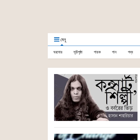
মেনু
ঘরদোর
সূচিপৃষ্ঠা
গায়ক
গান
গদ্য