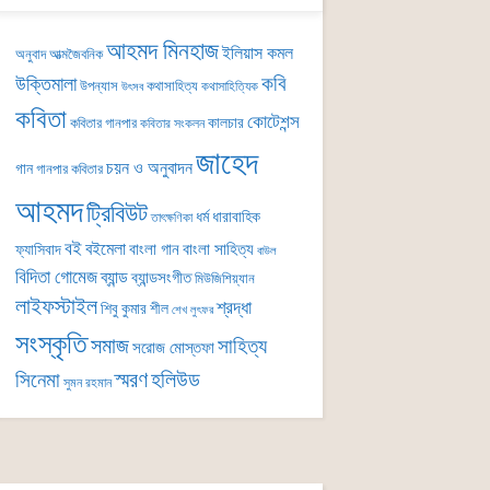
আহমদ মিনহাজ
ইলিয়াস কমল
অনুবাদ
আত্মজৈবনিক
কবি
উক্তিমালা
উপন্যাস
কথাসাহিত্য
কথাসাহিত্যিক
উৎসব
কবিতা
কোটেশন্স
কালচার
কবিতার গানপার
কবিতার সংকলন
জাহেদ
চয়ন ও অনুবাদন
গান
গানপার কবিতার
আহমদ
ট্রিবিউট
ধর্ম
ধারাবাহিক
তাৎক্ষণিকা
বই
বইমেলা
বাংলা গান
বাংলা সাহিত্য
ফ্যাসিবাদ
বাউল
বিদিতা গোমেজ
ব্যান্ড
ব্যান্ডসংগীত
মিউজিশিয়্যান
লাইফস্টাইল
শ্রদ্ধা
শিবু কুমার শীল
শেখ লুৎফর
সংস্কৃতি
সমাজ
সাহিত্য
সরোজ মোস্তফা
সিনেমা
স্মরণ
হলিউড
সুমন রহমান