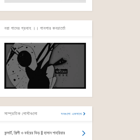
নয়া গানের প্রবাহ ।। গানপার কনচার্তো
সাম্প্রতিক পোস্টগুলো
সবগুলো একসাথে
কন্সার্ট, শিল্পী ও বর্বরের ভিড় || হাসান শাহরিয়ার