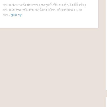
হাসানের গানের কয়েকটা কাভার শুনলাম, পরে পুরানটা শুইনা মনে হইল, উনারটাই বেটার।
হাসানের তো ইজ্জত কমই, বাংলা-গানে (জেমস, মাইলস, এবি-র তুলনায়ও)। আমার
ধারণ...
পুরোটা পড়ুন