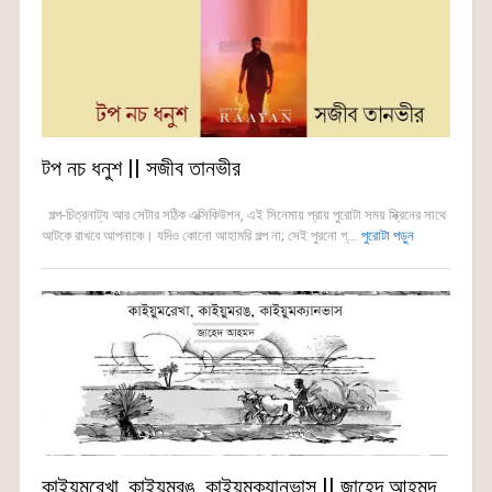
টপ নচ ধনুশ || সজীব তানভীর
গল্প-চিত্রনাট্য আর সেটার সঠিক এক্সিকিউশন, এই সিনেমায় প্রায় পুরোটা সময় স্ক্রিনের সাথে
আটকে রাখবে আপনাকে। যদিও কোনো আহামরি গল্প না; সেই পুরনো গ্...
পুরোটা পড়ুন
কাইয়ুমরেখা, কাইয়ুমরঙ, কাইয়ুমক্যানভাস || জাহেদ আহমদ