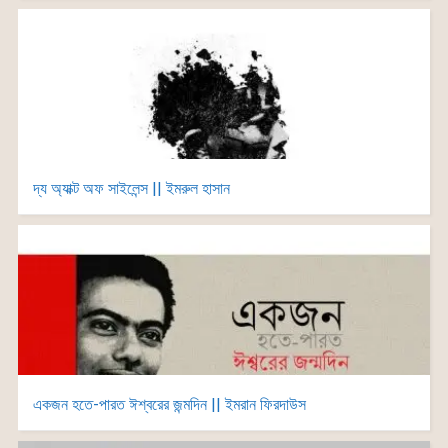
দ্য অ্যাক্ট অফ সাইলেন্স || ইমরুল হাসান
একজন হতে-পারত ঈশ্বরের জন্মদিন || ইমরান ফিরদাউস