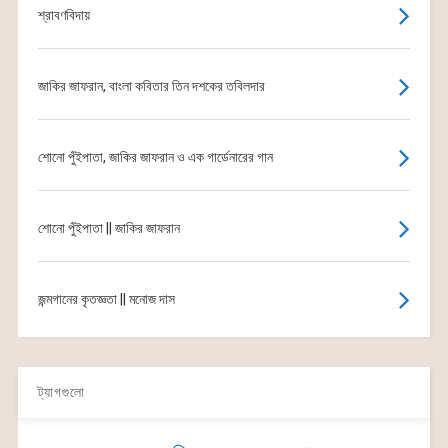
শ্রাবণবিদায়
জাকির জাফরান, বাংলা কবিতার তিন দশকের তবিলদার
শোনো পুঁইপাতা, জাকির জাফরান ও এক গার্ডেনারের গান
শোনো পুঁইপাতা || জাকির জাফরান
জন্মগানের কৃতজ্ঞতা || মনোজ দাস
ট্যাগগুলো