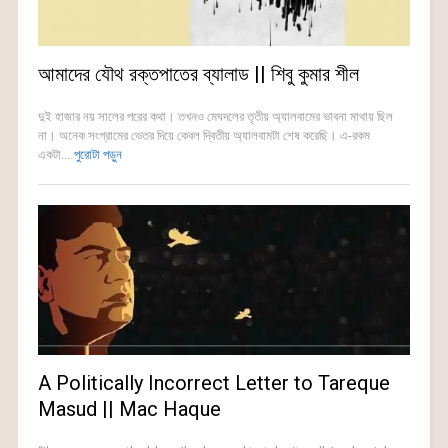
আমাদের যৌথ রক্তপাতের ব্যালাড || শিবু কুমার শীল
দুই হাজার নয় সালের পরের কথা। তখনও মেঘদলের তৃতীয় অ্যালবামের ভাবনা মাথায় ছিল
না। অনেক সংগ্রামের ভেতর দিয়ে কেবল দ্বিতীয় অ্যালবামটা শেষ করেছি। এ-রকম
একটা...
পুরোটা পড়ুন
A Politically Incorrect Letter to Tareque
Masud || Mac Haque