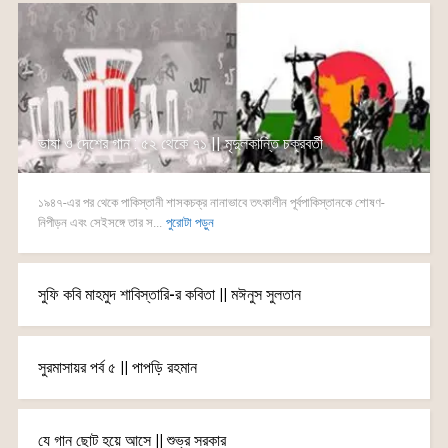
ভাষা ও দেশের গান : ৫২ থেকে ৭১ || মৃদুলকান্তি চক্রবর্তী
১৯৪৭-এর পর থেকে পাকিস্তানী শাসকচক্র নানাভাবে তৎকালীন পূর্বপাকিস্তানকে শোষণ-
নিপীড়ন এবং সেইসঙ্গে তার স...
পুরোটা পড়ুন
সুফি কবি মাহমুদ শাবিস্তারি-র কবিতা || মঈনুস সুলতান
সুরমাসায়র পর্ব ৫ || পাপড়ি রহমান
যে গান ছোট হয়ে আসে || শুভ্র সরকার