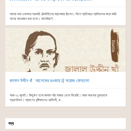
আমার বাবা একসময় সরকারি টেক্সটাইলের ম্যানেজার ছিলেন। মিলে প্রতিবছর শ্রমিকদের জন্য জারি
গানের আয়োজন করা হতো। কাদেরিয়া ট...
জালাল উদ্দীন খাঁ : আশেকের রওজায় || সরোজ মোস্তফা
আজ ৩১ জুলাই। কিছুক্ষণ হলো জালাল খাঁর মাজার থেকে ফিরেছি। আজ সাধকের চুয়ান্নতম
প্রয়াণদিবস। শ্রাবণের বৃষ্টিবাদলেও নরসিংদী, ক...
গদ্য