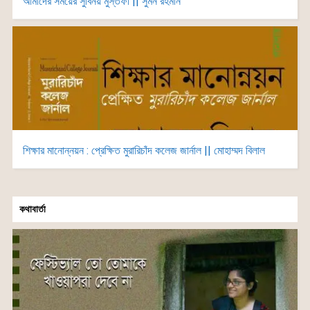
আমাদের সময়ের সুবিনয় মুস্তফী || সুমন রহমান
শিক্ষার মানোন্নয়ন : প্রেক্ষিত মুরারিচাঁদ কলেজ জার্নাল || মোহাম্মদ বিলাল
কথাবার্তা