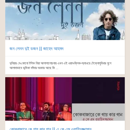
জন লেনন দুই ডজন || জাহেদ আহমদ
দুনিয়ার যে-কোনো টপিক নিয়া আলাপালোচনায় এখন এই ওয়ান-ক্লিক-অ্যাওয়ে টেক্নোসুবিধার যুগে
আলাদাভাবে ভূমিকা ফাঁদার দরকার আছে কি ...
কোকবাজারে কে গায় কার গান || এ কে এম ওয়াহিদুজ্জামান