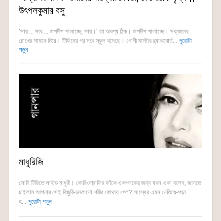
উৎপলকুমার বসু
‘সার ... সার ... জগদীশ পালাচ্ছে, সার।’ তা অবশ্য ঠিক। জগদীশ পালাচ্ছে। সক্কলের
চোখের সামনে দিয়ে। টিফিনের পর সবে স্কুল বসেছে। গোপী মাস্টার ব্ল্যাকবোর্ড...
পুরোটা
পড়ুন
মাধুরিজি
সোনি টিভিতে লাইভ মাধুরী। কোরিওগ্রাফির ফাঁকে একপলকের জন্য যখন একা হলেন, জানতে
চাইলাম আপনার সেই বিজুরি-চমকানো শরীর কোথায় গেল? লাস্যের এমন নেতিয়ে-পড়া
হ...
পুরোটা পড়ুন