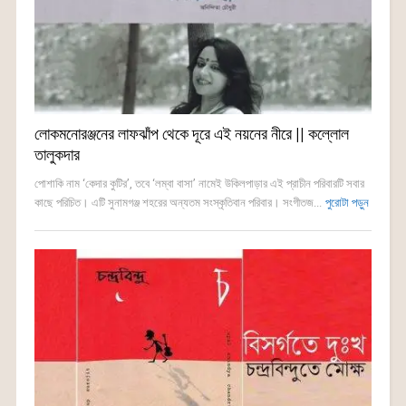
লোকমনোরঞ্জনের লাফঝাঁপ থেকে দূরে এই নয়নের নীরে || কল্লোল
তালুকদার
পোশাকি নাম ‘কেদার কুটির’, তবে ‘লম্বা বাসা’ নামেই উকিলপাড়ার এই প্রাচীন পরিবারটি সবার
কাছে পরিচিত। এটি সুনামগঞ্জ শহরের অন্যতম সংস্কৃতিবান পরিবার। সংগীতজ...
পুরোটা পড়ুন