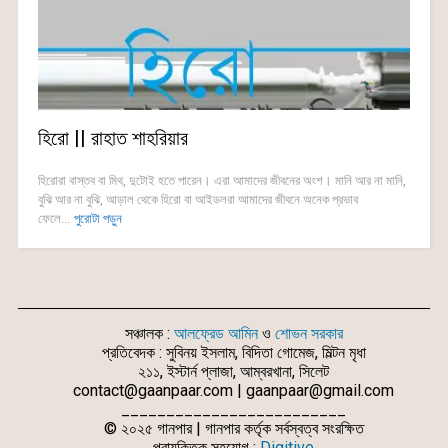
হিরো || রাহাত শাহরিয়ার
হিরোরা বাস্তব বা মিথ, দুটোই হতে পারেন। এরা আমাদের জীবনের অংশ। মানি আর না মানি,
বুঝি আর না বুঝি, আড়াল থেকে হিরো বা আইডলরা আমাদের জীবনে অনেক প্রভাব
ফেলে...
পুরোটা পড়ুন
সঞ্চালক :
আলফ্রেড আমিন
ও
শোভন সরকার
প্রতিবেদক : সুবিনয় ইসলাম, বিদিতা গোমেজ, মিল্টন মৃধা
২১১, ইস্টার্ন প্লাজা, আম্বরখানা, সিলেট
contact@gaanpaar.com | gaanpaar@gmail.com
_________________________
© ২০২৫ গানপার | গানপার কর্তৃক সর্বস্বত্ব সংরক্ষিত
প্রাযুক্তিক সহযোগ :
Digitive