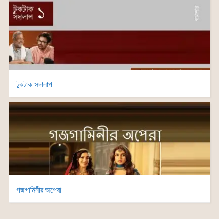
টুকটাক সদালাপ
গজগামিনীর অপেরা