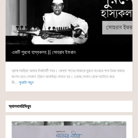
একটি পুরনো হাস্যকলহ || সোহরাব ইফরান
ব্রাহ্মণবাড়িয়া আমার নিকটবর্তী শহর। কেল্লা শাহের মাজারে ঘুরতে যাওয়ার পথে ভৈরব বাজার
জংশন হতে লোকাল ট্রেনে আখাউড়া নামতে হয়। এরপর সেখান থেকে অটোতে করে
জি...
পুরোটা পড়ুন
অ্যালবামরিভিয়্যু