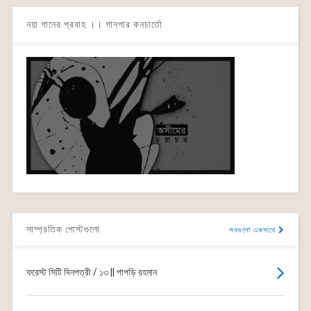
নয়া গানের প্রবাহ ।। গানপার কনচার্তো
সাম্প্রতিক পোস্টগুলো
সবগুলো একসাথে
ফরেস্ট সিটি দিনপত্রী / ১৩ || পাপড়ি রহমান