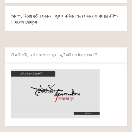
আলাপচারিতায় যতীন সরকার : প্রসঙ্গ কবিয়াল মদন সরকার ও বাংলার কবিগান
|| সরোজ মোস্তফা
টেরাটোমার্টা, অর্থাৎ আমাদের মুখ : এন্টিভাইরাল চিত্রপ্রদর্শনী