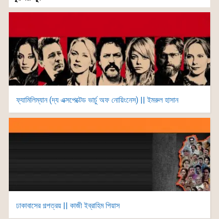
ফ্যামিলিম্যান (দ্য এক্সপেক্টেড ভার্চু অফ নোয়িংনেস) || ইমরুল হাসান
ঢাকাবাসের গল্পত্রয় || কাজী ইব্রাহিম পিয়াস