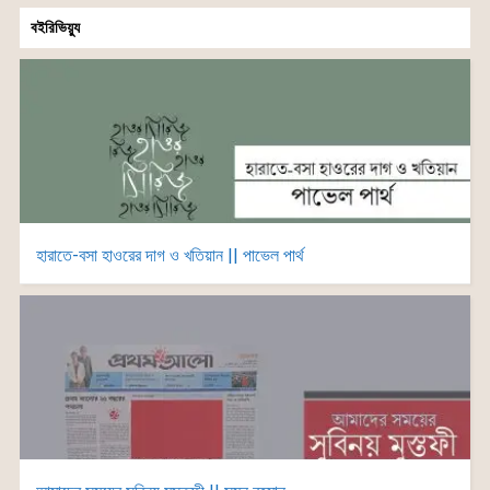
বইরিভিয়্যু
হারাতে-বসা হাওরের দাগ ও খতিয়ান || পাভেল পার্থ