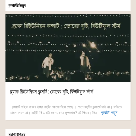
কন্সার্টরিভিয়্যু
ব্ল্যাক রিইউনিয়ন কন্সার্ট : ভোরের বৃষ্টি, বিউটিফুল স্টর্ম
কন্সার্টে লাইভ থাকার ইচ্ছা বহুদিন আগে মইরা গেছে । মানে বহুদিন কন্সার্টে যাই না। যাইতে
পুরোটা পড়ুন
ভালো লাগে না। এইটা কি একটা জেনারেশন লুপহোল? নট শিওর। কিন...
ম্যুভিরিভিয়্যু