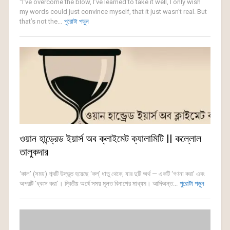
“I’ve overcome the blow, I’ve learned to take it well, I only wish
my words could just convince myself, that it just wasn’t real. But
that’s not the...
পুরোটা পড়ুন
ওয়ান হান্ড্রেড ইয়ার্স অব ক্লাইমেট ক্যালামিটি || কল্লোল
তালুকদার
‘কাল’ (সময়) শব্দটি উদ্ভূত হয়েছে ‘কল্’ ধাতু থেকে, যার দুটি অর্থ — একটি ‘গণনা করা’ এবং
অপরটি ‘ধ্বংস করা’। দ্বিতীয় অর্থে সময় মূলত বিনাশের মাধ্যম। আদিঅন্ত...
পুরোটা পড়ুন