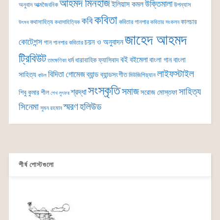
আহমদ মিনহাজ
উক্তিমালা
ইলিয়াস কমল
অনুবাদ
আত্মজৈবনিক
উপন্যাস
কবিতা
কবি
কালচার
কথাসাহিত্য
কবিতার গানপার
কথাসাহিত্যিক
কবিতার সংকলন
উৎসব
জাহেদ আহমদ
কোটেশন্স
চয়ন ও অনুবাদন
গান
গানপার কবিতার
ট্রিবিউট
বই
বইমেলা
বাংলা গান
বাংলা
ধর্ম
ধারাবাহিক
ফ্যাসিবাদ
তাৎক্ষণিকা
লাইফস্টাইল
বিদিতা গোমেজ
ব্যান্ড
সাহিত্য
ব্যান্ডসংগীত
মিউজিশিয়্যান
বাউল
সংস্কৃতি
সমাজ
সাহিত্য
শ্রদ্ধা
সরোজ মোস্তফা
শিবু কুমার শীল
শেখ লুৎফর
সিনেমা
স্মরণ
হলিউড
সুমন রহমান
শীর্ষ পোস্টগুলো