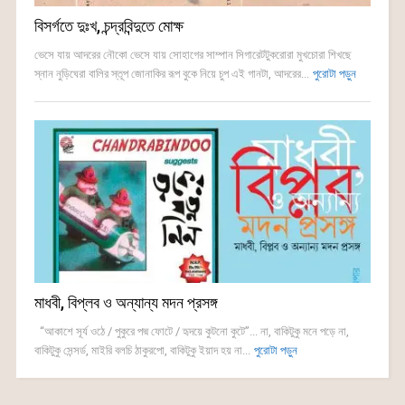
বিসর্গতে দুঃখ, চন্দ্রবিন্দুতে মোক্ষ
ভেসে যায় আদরের নৌকো ভেসে যায় সোহাগের সাম্পান সিগারেটটুকরোরা মুখচোরা শিখছে
স্নান নুড়িঘেরা বালির স্তূপ জোনাকির রূপ বুকে নিয়ে চুপ এই গানটা, আদরের...
পুরোটা পড়ুন
মাধবী, বিপ্লব ও অন্যান্য মদন প্রসঙ্গ
“আকাশে সূর্য ওঠে / পুকুরে পদ্ম ফোটে / হৃদয়ে কুটনো কুটে”... না, বাকিটুকু মনে পড়ে না,
বাকিটুকু সেন্সর্ড, মাইরি বলচি ঠাকুরপো, বাকিটুকু ইয়াদ হয় না...
পুরোটা পড়ুন