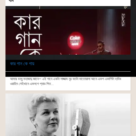
গান
কার গান কে গায়
আমার বন্ধু মহাজাদু জানে— এই গানে একটা সাজ্জাদ নূর যতটা মাতোয়ালা আনে একশ একাশিটা হাবিব
ওয়াহিদ সেইখানে একলগে প্যাড পিত...