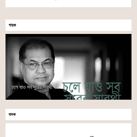
গায়ক
চলে যাও সব সুরের সারথী
বাদক