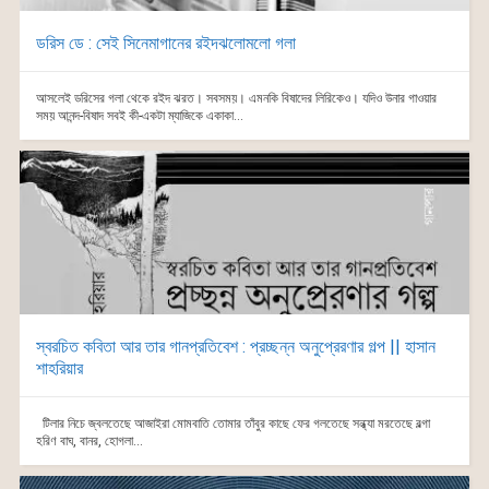
ডরিস ডে : সেই সিনেমাগানের রইদঝলোমলো গলা
আসলেই ডরিসের গলা থেকে রইদ ঝরত। সবসময়। এমনকি বিষাদের লিরিকেও। যদিও উনার গাওয়ার
সময় আনন্দ-বিষাদ সবই কী-একটা ম্যাজিকে একাকা...
স্বরচিত কবিতা আর তার গানপ্রতিবেশ : প্রচ্ছন্ন অনুপ্রেরণার গল্প || হাসান
শাহরিয়ার
টিলার নিচে জ্বলতেছে আজাইরা মোমবাতি তোমার তাঁবুর কাছে ফের গলতেছে সন্ধ্যা মরতেছে বল্গা
হরিণ বাঘ, বানর, হোগলা...