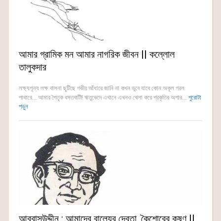
আমার গ্রামিক মন আমার নাগরিক জীবন || কল্লোল
তালুকদার
লক্ষ্যশূন্য লক্ষ বাসনা ছুটিছে গভীর আঁধারে জানি না কখন ডুবে যাবে কোন অকূল গরল
পাথারে... আমার পৈতৃক বসতবাটী! ঋতুভেদে এখানে এখনও খেলা করে প্রকৃতির অপার...
পুরোটা
পড়ুন
আব্বাসউদ্দীন : আমাদের বাল্যের দেবতা, কৈশোরের কৃষ্ণ ||