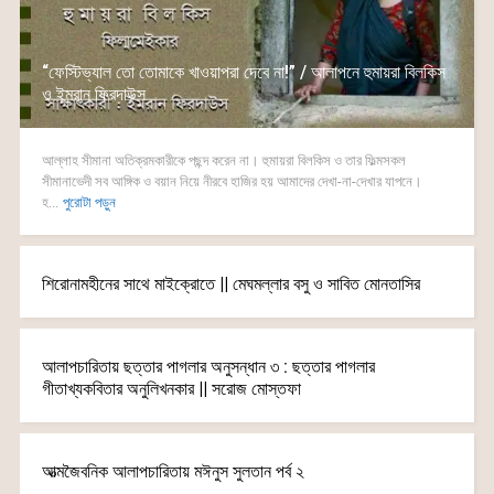
“ফেস্টিভ্যাল তো তোমাকে খাওয়াপরা দেবে না!” / আলাপনে হুমায়রা বিলকিস
ও ইমরান ফিরদাউস
আল্লাহ সীমানা অতিক্রমকারীকে পছন্দ করেন না। হুমায়রা বিলকিস ও তার ফিল্মসকল
সীমানাভেদী সব আঙ্গিক ও বয়ান নিয়ে নীরবে হাজির হয় আমাদের দেখা-না-দেখার যাপনে।
হ...
পুরোটা পড়ুন
শিরোনামহীনের সাথে মাইক্রোতে || মেঘমল্লার বসু ও সাবিত মোনতাসির
আলাপচারিতায় ছত্তার পাগলার অনুসন্ধান ৩ : ছত্তার পাগলার
গীতাখ্যকবিতার অনুলিখনকার || সরোজ মোস্তফা
আত্মজৈবনিক আলাপচারিতায় মঈনুস সুলতান পর্ব ২