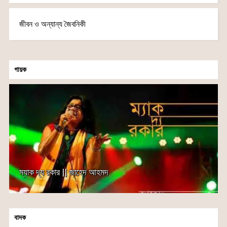
জীবন ও অন্যান্য জৈবনিকী
গায়ক
ম্যাক দ্য রকার || জাহেদ আহমদ
বাদক