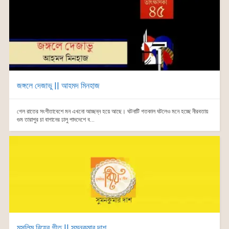
জঙ্গলে দেজাভু || আহমদ মিনহাজ
গেল রাতের সংগীতাবেশে মন এখনো আচ্ছন্ন হয়ে আছে। ঘটনাটি গতকাল ঘটলেও মনে হচ্ছে নীরবতায়
গুম তারাপুর চা বাগানের ঢালু পাদদেশে ব...
মুসলিম বিয়ের গীত || সুমনকুমার দাশ