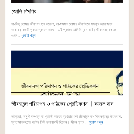
জোলি স্পিকিং
যা-কিছু তোমার জীবন সংহার করে না, তা-সমস্ত তোমার জীবনটাকে মজবুত করার জন্য
দরকার। কথাটা পুরনো প্রবাদে আছে। এই প্রবাদে আমি বিশ্বাস করি। জীবনসংহারক নয়
এমন...
পুরোটা পড়ুন
জীবনানন্দ পরিমাপন ও পাঠকের প্রেডিকশন || কাজল দাস
দরিদ্রতা, অসুখী দাম্পত্য বা প্রতিষ্ঠা লাভের ব্যর্থতায় কবি জীবনানন্দ দাশ বিষাদগ্রস্ত ছিলেন না;
মূলত মানবজন্মের কষ্টেই তিনি হতাশাবাদী ছিলেন। জীবন মূলত ...
পুরোটা পড়ুন