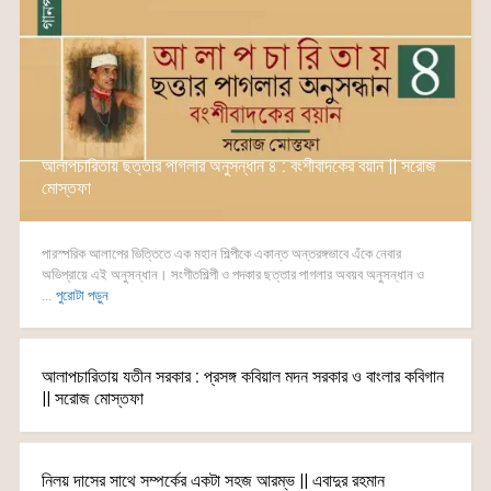
আলাপচারিতায় ছত্তার পাগলার অনুসন্ধান ৪ : বংশীবাদকের বয়ান || সরোজ
মোস্তফা
পারস্পরিক আলাপের ভিত্তিতে এক মহান শিল্পীকে একান্ত অন্তরঙ্গভাবে এঁকে নেবার
অভিপ্রায়ে এই অনুসন্ধান। সংগীতশিল্পী ও পদকার ছত্তার পাগলার অবয়ব অনুসন্ধান ও
...
পুরোটা পড়ুন
আলাপচারিতায় যতীন সরকার : প্রসঙ্গ কবিয়াল মদন সরকার ও বাংলার কবিগান
|| সরোজ মোস্তফা
নিলয় দাসের সাথে সম্পর্কের একটা সহজ আরম্ভ || এবাদুর রহমান