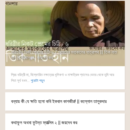
ধরিত্রীর নিকট প্রেমের চিঠি-৬ / আমাদের মহাকালের যাত্রাপথ || তিক নাত
হান || ভাষান্তর : জয়দেব কর
প্রিয় ধরিত্রী মা, বিস্ফোরিত নক্ষত্রের ধূলিকণা ও নাক্ষত্রিক গ্যাসের ভেতর থেকে তুমি আর
পিতা সূর্য যখন...
পুরোটা পড়ুন
বন্যায় কী যে ক্ষতি হলো কবি ইকবাল কাগজীর! || কল্লোল তালুকদার
কথাফুল অথবা ফুটন্ত ম্যাক্সিম ২ || জয়দেব কর