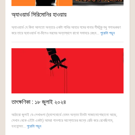
অ্যাওয়ার্ড সিরিমোনির হাওয়ায়
অ্যাওয়ার্ড যে কিনা আলতো অন্তরে একটা পাখির আহার গমের দানার শীষটুকু শুধু গলাধঃকরণ
করে তারে অ্যাওয়ার্ড না-দিলেও মরমের অন্তস্থলে রাখো সমাদরে রেগ্যু...
পুরোটা পড়ুন
তাৎক্ষণিকা : ১৮ জুলাই ২০২৪
আঠারো জুলাই যে-লেখাগুলা (ড্যাশবোর্ডে তেমন অন্তত তিনটা সাজানোগোছানো আছে,
সেখান থেকে এইটা একটা) আমরা গানপারে আপ্লোডের জন্যে রেডি করে রেখেছিলাম,
হননোন্মত...
পুরোটা পড়ুন