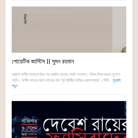
পোয়েটিক জাস্টিস || সুমন রহমান
প্রয়াত অসীম সাহাকে নিয়ে গত কয়দিন অনেক পোস্ট দেখলাম। লিখব লিখব করেও সুযোগ
হয়নি। অসীম সাহার পয়লা বইয়ের নাম ‘পূর্ব পৃথিবীর অস্থির জ্যোৎস্নায়’। তিনি...
পুরোটা
পড়ুন