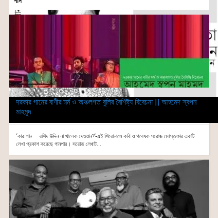
গান
দরকার গানের বাণীর মর্ম ও অঞ্চলগত বুলির বৈশিষ্ট্য বিবেচনা || আহমেদ স্বপন
মাহমুদ
‘কার গান — রশিদ উদ্দিন না খালেক দেওয়ান?’-এই শিরোনামে কবি ও গবেষক সরোজ মোস্তফার একটি
লেখা প্রকাশ করেছে গানপার। সরোজ লেখাট...