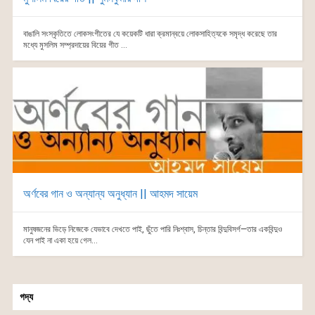
বাঙালি সংস্কৃতিতে লোকসংগীতের যে কয়েকটি ধারা ক্রমান্বয়ে লোকসাহিত্যকে সমৃদ্ধ করেছে তার
মধ্যে মুসলিম সম্প্রদায়ের বিয়ের গীত ...
অর্ণবের গান ও অন্যান্য অনুধ্যান || আহমদ সায়েম
মানুষজনের ভিড়ে নিজেকে যেভাবে দেখতে পাই, ছুঁতে পারি নিঃশ্বাস, চিন্তার বিন্দুবিসর্গ—তার একবিন্দুও
যেন পাই না একা হয়ে গেল...
গদ্য