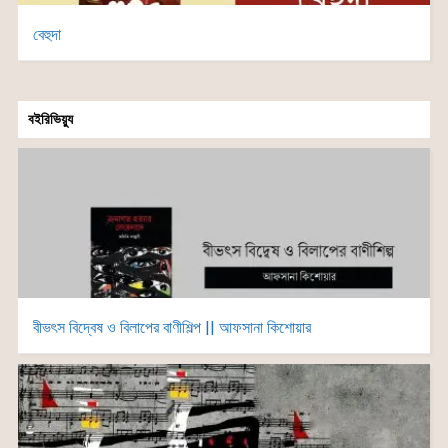
বেহুদা
বইরিভিয়্যু
বীভৎস বিদ্বেষ ও বিলাপের বাণীশিল্প || আফসানা কিশোয়ার