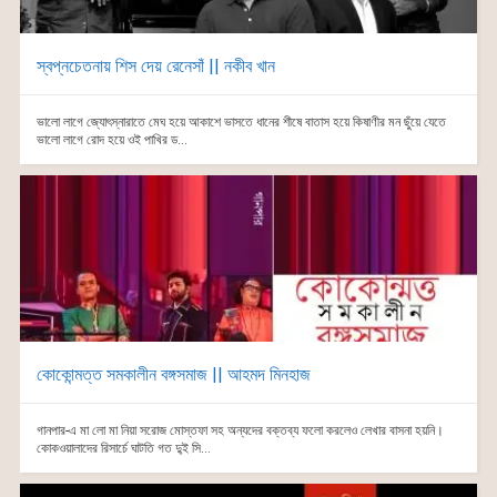
স্বপ্নচেতনায় শিস দেয় রেনেসাঁ || নকীব খান
ভালো লাগে জ্যোৎস্নারাতে মেঘ হয়ে আকাশে ভাসতে ধানের শীষে বাতাস হয়ে কিষাণীর মন ছুঁয়ে যেতে
ভালো লাগে রোদ হয়ে ওই পাখির ড...
কোকোন্মত্ত সমকালীন বঙ্গসমাজ || আহমদ মিনহাজ
গানপার-এ মা লো মা নিয়া সরোজ মোস্তফা সহ অন্যদের বক্তব্য ফলো করলেও লেখার বাসনা হয়নি।
কোকওয়ালাদের রিসার্চে ঘাটতি গত দু্ই সি...