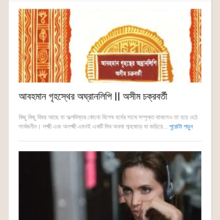
আবহমান গৃহস্থের অঘ্রানলিপি || অসীম চক্রবর্তী
কিছু কিছু বিষয় আছে যা অল্পবিস্তর কোনো বিশেষ ধর্মের সাথে সম্পৃক্ত থাকলেও তা হয়ে ওঠে
সার্বজনীন। লক্ষ্মী এবং অলক্ষ্মী এমনই একটি মিথ অথবা শব্দজোড় যা জড়িয়ে...
পুরোটা পড়ুন