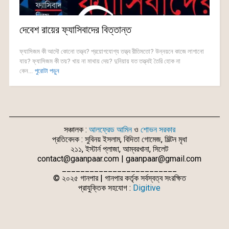
দেবেশ রায়ের ফ্যাসিবাদের বিত্তান্ত
ফ্যাসিজম কী আদৌ কোনো তত্ত্ব? প্রয়োগযোগ্য তত্ত্ব রীতিমতো? উন্নয়নে কাজে লাগানো
যায়? ফ্যাসিজম কী তয়? খায় না মাথায় দেয়? দুনিয়ায় যত তত্ত্বই তৈরি হোক না
কেন...
পুরোটা পড়ুন
সঞ্চালক :
আলফ্রেড আমিন
ও
শোভন সরকার
প্রতিবেদক : সুবিনয় ইসলাম, বিদিতা গোমেজ, মিল্টন মৃধা
২১১, ইস্টার্ন প্লাজা, আম্বরখানা, সিলেট
contact@gaanpaar.com | gaanpaar@gmail.com
_________________________
© ২০২৫ গানপার | গানপার কর্তৃক সর্বস্বত্ব সংরক্ষিত
প্রাযুক্তিক সহযোগ :
Digitive