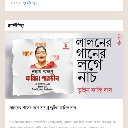
ছায়াছব...
পুরোটা পড়ুন
কন্সার্টরিভিয়্যু
লালনের গানের লগে নাচ || তুহিন কান্তি দাস
এই নিবন্ধের শুরুতে একটি ভিডিও শেয়ার করছি, যেখানে দেখা যাবে একজন বাউল গাইছেন এবং
গানের তালে তালে তার শরীর নেচে উঠছে। একবার ভাবেন জড়সড়ভাবে লালনের গান