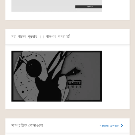
নয়া গানের প্রবাহ ।। গানপার কনচার্তো
সাম্প্রতিক পোস্টগুলো
সবগুলো একসাথে