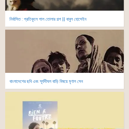
নির্বাসিত : প্রতিকূলে পাল তোলার গল্প || বাবুল হোসেইন
বাংলাদেশের ছবি এবং সূর্যদীঘল বাড়ি বিষয়ে মৃণাল সেন