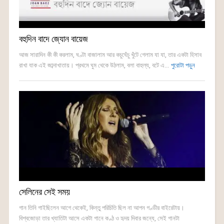
বহুদিন বাদে জ্যোন বায়েজ
আজ সারাদিন কী কী করলাম, ঘণ্টা বাজালাম আর কচুঘেঁচু খুঁটে গেলাম যা যা, তার একটা হিসাব
রাখা যাক এই জাব্দাখাতায়। প্রথমে ঘুম থেকে উঠলাম, বলা বাহুল্য, বটে এ...
পুরোটা পড়ুন
সেলিনের সেই সময়
গান তিনি গাইছিলেন আগে থেকেই, কিন্তু পরিচিতি ছিল না আপন গণ্ডীর বাইরেটায়।
বিশ্বজোড়া তার খ্যাতিটা আসে একটা গানে কণ্ঠ ও হৃদয় দিবার জন্যে, সেই গানটা