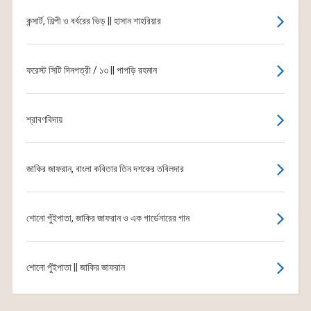
কন্সার্ট, শিল্পী ও বর্বরের ভিড় || হাসান শাহরিয়ার
ফরেস্ট সিটি দিনপত্রী / ১৩ || পাপড়ি রহমান
শ্রাবণবিদায়
জাকির জাফরান, বাংলা কবিতার তিন দশকের তবিলদার
শোনো পুঁইপাতা, জাকির জাফরান ও এক গার্ডেনারের গান
শোনো পুঁইপাতা || জাকির জাফরান