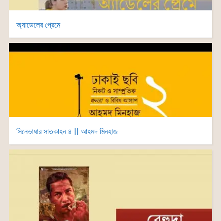
অ্যাডেলের প্রেমে
সিনেভাষার সাতকাহন ৪ || আহমদ মিনহাজ