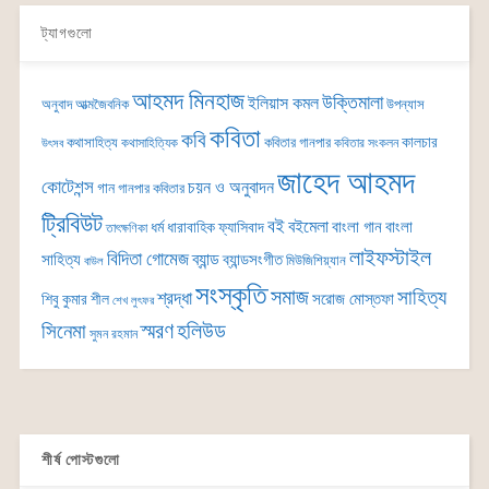
ট্যাগগুলো
আহমদ মিনহাজ
উক্তিমালা
ইলিয়াস কমল
অনুবাদ
আত্মজৈবনিক
উপন্যাস
কবিতা
কবি
কালচার
কথাসাহিত্য
কবিতার গানপার
কথাসাহিত্যিক
কবিতার সংকলন
উৎসব
জাহেদ আহমদ
কোটেশন্স
চয়ন ও অনুবাদন
গান
গানপার কবিতার
ট্রিবিউট
বই
বইমেলা
বাংলা গান
বাংলা
ধর্ম
ধারাবাহিক
ফ্যাসিবাদ
তাৎক্ষণিকা
লাইফস্টাইল
বিদিতা গোমেজ
ব্যান্ড
সাহিত্য
ব্যান্ডসংগীত
মিউজিশিয়্যান
বাউল
সংস্কৃতি
সমাজ
সাহিত্য
শ্রদ্ধা
সরোজ মোস্তফা
শিবু কুমার শীল
শেখ লুৎফর
সিনেমা
স্মরণ
হলিউড
সুমন রহমান
শীর্ষ পোস্টগুলো