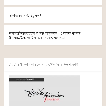
সাক্ষাৎকারে কেইট উইন্সলেট
আলাপচারিতায় ছত্তার পাগলার অনুসন্ধান ৩ : ছত্তার পাগলার
গীতাখ্যকবিতার অনুলিখনকার || সরোজ মোস্তফা
টেরাটোমার্টা, অর্থাৎ আমাদের মুখ : এন্টিভাইরাল চিত্রপ্রদর্শনী