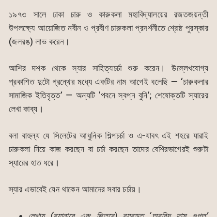
১৯৭৩ সালে ঢাকা চারু ও কারুকলা মহাবিদ্যালয়ের রজতজয়ন্তী
উপলক্ষ্যে আয়োজিত নবীন ও প্রবীণ চারুকলা প্রদর্শনীতে শ্রেষ্ঠ পুরস্কার
(জলরঙ) লাভ করেন।
আশির দশক থেকে স্যার সাহিত্যচর্চা শুরু করেন। উল্লেখযোগ্য
প্রকাশিত দুটো গ্রন্থের মধ্যে একটির নাম আগেই বলেছি — ‘চারুকলার
সামাজিক ইতিবৃত্ত’ — অন্যটি ‘পবনে স্বপ্ন বুনি’; শেষোক্তটি স্যারের
লেখা কাব্য।
বলা বাহুল্য যে সিলেটের আধুনিক শিল্পচর্চা ও এ-যাবৎ এই শহরে যারাই
চারুকলা নিয়ে কাজ করছেন বা চর্চা করছেন তাদের বেশিরভাগেরই শুরুটা
স্যারের হাত ধরে।
স্যার এভাবেই যেন থাকেন আমাদের সবার চর্চায়।
লেখায় (ব্যানারে এবং ভিতরে) ব্যবহৃত ‘অরবিন্দ দাস গুপ্ত’