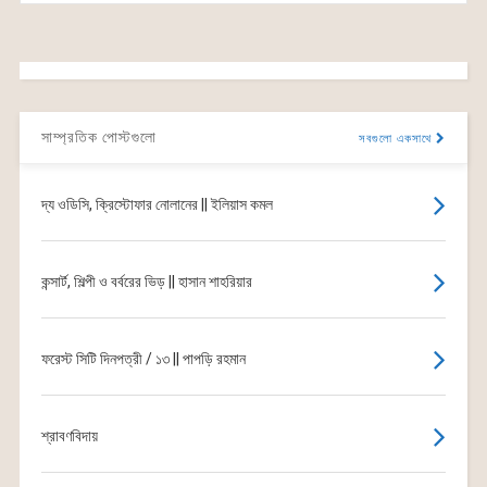
সাম্প্রতিক পোস্টগুলো
সবগুলো একসাথে
দ্য ওডিসি, ক্রিস্টোফার নোলানের || ইলিয়াস কমল
কন্সার্ট, শিল্পী ও বর্বরের ভিড় || হাসান শাহরিয়ার
ফরেস্ট সিটি দিনপত্রী / ১৩ || পাপড়ি রহমান
শ্রাবণবিদায়