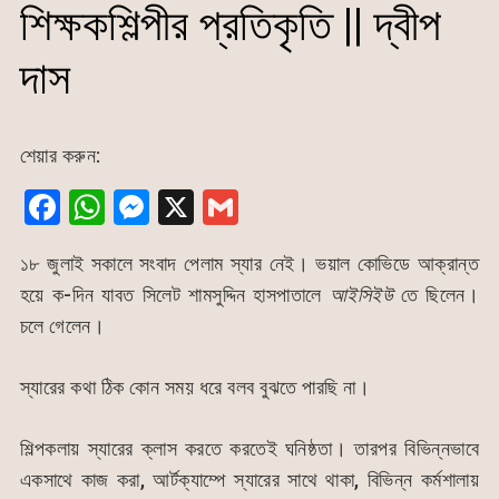
শিক্ষকশিল্পীর প্রতিকৃতি || দ্বীপ
দাস
শেয়ার করুন:
F
W
M
X
G
a
h
e
m
১৮ জুলাই সকালে সংবাদ পেলাম স্যার নেই। ভয়াল কোভিডে আক্রান্ত
c
at
s
ai
হয়ে ক-দিন যাবত সিলেট শামসুদ্দিন হাসপাতালে
আইসিইউ
তে ছিলেন।
e
s
s
l
চলে গেলেন।
b
A
e
o
p
n
স্যারের কথা ঠিক কোন সময় ধরে বলব বুঝতে পারছি না।
o
p
g
k
er
শিল্পকলায় স্যারের ক্লাস করতে করতেই ঘনিষ্ঠতা। তারপর বিভিন্নভাবে
একসাথে কাজ করা, আর্টক্যাম্পে স্যারের সাথে থাকা, বিভিন্ন কর্মশালায়