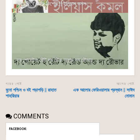
ফিরে ফিরে এন্ড্রু কিশোর || ইলিয়াস কমল
দ্য পোয়েট হু রৌট দ্য রৌড অ্যান্ড দ্য রৌভার
পরের পোষ্ট
আগের পোষ্ট
বুনো পশ্চিম ও বই পড়াপড়ি || রাহাত
এক আলোর ফেরিওয়ালার প্রস্থান || সাঈদ
শাহরিয়ার
নোমান
COMMENTS
FACEBOOK: