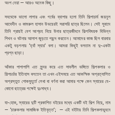
অংশ নেয়া — আরও অনেক কিছু।
সবথেকে ভালো লাগার এবং গর্বের ব্যাপার হলো তিনি শিল্পাচার্য জয়নুল
আবেদীন ও কামরুল হাসান উভয়েরই সরাসরি ছাত্র ছিলেন। সেই সুবাদে
তিনি প্রায়ই বেশ আগ্রহ নিয়ে উনার ছাত্রজীবনে শিল্পবিষয়ক বিভিন্ন
শিখন ও ঘটনার আলাপ জুড়তে পছন্দ করতেন। আমাদের কাজ ছিল বারবার
একটু বড়গলায় ‘হ্যাঁ স্যার’ বলা। আমরা কিছুই বলতাম না দু-একটা
প্রশ্ন ছাড়া।
আঁকার পাশাপাশি এত সুন্দর করে এত সাবলীল ভঙ্গিতে শিল্পকলার ও
শিল্পচর্চার ইতিহাস বলতেন তা এখন এইসময়ে এত আকস্মিক অপ্রত্যাশিত
অপ্রস্তুত শোকমুহূর্তে লেখা বা বর্ণনা করা আমার পক্ষে কেন স্যারের যে-
কোনো ছাত্রের পক্ষেই দুঃসাধ্য।
যা-হোক, স্যারের দুটি প্রকাশিত বইয়ের মধ্যে একটি বই শিল্প নিয়ে, নাম
— ‘চারুকলার সামাজিক ইতিবৃত্ত’; — এই বইটায় তিনি শিল্পকলাভুবনে