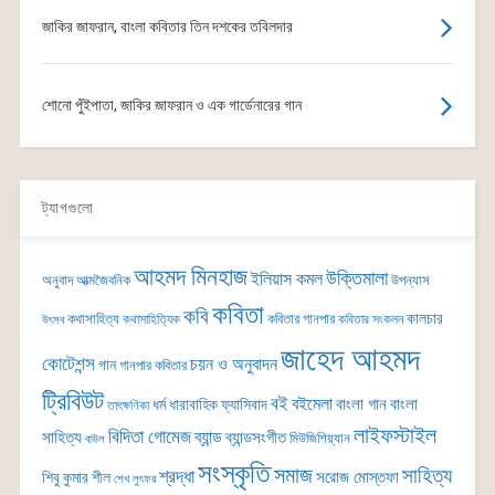
জাকির জাফরান, বাংলা কবিতার তিন দশকের তবিলদার
শোনো পুঁইপাতা, জাকির জাফরান ও এক গার্ডেনারের গান
ট্যাগগুলো
আহমদ মিনহাজ
উক্তিমালা
ইলিয়াস কমল
অনুবাদ
আত্মজৈবনিক
উপন্যাস
কবিতা
কবি
কালচার
কথাসাহিত্য
কবিতার গানপার
কথাসাহিত্যিক
কবিতার সংকলন
উৎসব
জাহেদ আহমদ
কোটেশন্স
চয়ন ও অনুবাদন
গান
গানপার কবিতার
ট্রিবিউট
বই
বইমেলা
বাংলা গান
বাংলা
ধর্ম
ধারাবাহিক
ফ্যাসিবাদ
তাৎক্ষণিকা
লাইফস্টাইল
বিদিতা গোমেজ
ব্যান্ড
সাহিত্য
ব্যান্ডসংগীত
মিউজিশিয়্যান
বাউল
সংস্কৃতি
সমাজ
সাহিত্য
শ্রদ্ধা
সরোজ মোস্তফা
শিবু কুমার শীল
শেখ লুৎফর