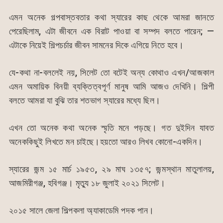
এমন অনেক গল্পবাস্তবতার কথা স্যারের কাছ থেকে আমরা জানতে
পেরেছিলাম, এটা জীবনে এক বিরাট পাওয়া বা সম্পদ বলতে পারেন; —
এটাকে নিয়েই শিল্পচর্চার জীবন সামনের দিকে এগিয়ে নিতে হবে।
যে-কথা না-বললেই নয়, সিলেট তো বটেই অন্য কোথাও এখন/আজকাল
এমন অমায়িক বিনয়ী ব্যক্তিত্বপূর্ণ মানুষ আমি আজও দেখিনি। শিল্পী
বলতে আমরা যা বুঝি তার শতভাগ স্যারের মধ্যে ছিল।
এখন তো অনেক কথা অনেক স্মৃতি মনে পড়ছে। গত দুইদিন যাবত
অনেককিছুই লিখতে মন চাইছে।হয়তো আরও লিখব কোনো-একদিন।
স্যারের জন্ম ১৫ মার্চ ১৯৫৩, ২৯ মাঘ ১৩৫৭; জন্মস্থান মাতুলালয়,
আজমিরীগঞ্জ, হবিগঞ্জ। মৃত্যু ১৮ জুলাই ২০২১ সিলেট।
২০১৫ সালে জেলা শিল্পকলা অ্যাকাডেমি পদক পান।