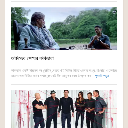
অমিতের শেষের কবিতারা
আজকাল একটা মারাত্মক বদ প্র্যাক্টিস্ দেখতে পাই নিউজ্ মিডিয়াগুলোর মধ্যে, বাংলায়, একেবারে
আননেসেসারি তিন-কথার মাথায় ব্র্যাকেট দিয়া মানুষের বয়স উল্লেখ করা...
পুরোটা পড়ুন