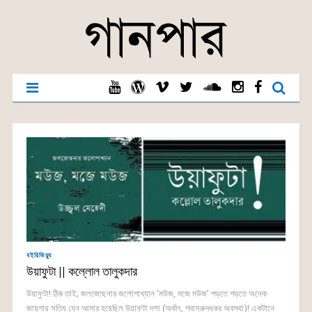
বইরিভিয়্যু
উয়াফুটা || কল্লোল তালুকদার
উয়াফুটা! ঠিক তাই; জলজোছনার জলোপাখ্যান ‘মউজ, মজে মউজ’ পড়তে পড়তে অনেক
জায়গায় সত্যি যেন আমার হয়েছিল উয়াফুটা দশা (অর্থাৎ, শ্বাসরুদ্ধকর অবস্থা)! একটানে