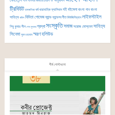
কোটেশন্স
চয়ন ও অনুবাদন
গান
গানপার কবিতার
ট্রিবিউট
বই
বইমেলা
বাংলা গান
বাংলা
ধর্ম
ধারাবাহিক
ফ্যাসিবাদ
তাৎক্ষণিকা
লাইফস্টাইল
বিদিতা গোমেজ
ব্যান্ড
সাহিত্য
ব্যান্ডসংগীত
মিউজিশিয়্যান
বাউল
সংস্কৃতি
সমাজ
সাহিত্য
শ্রদ্ধা
সরোজ মোস্তফা
শিবু কুমার শীল
শেখ লুৎফর
সিনেমা
স্মরণ
হলিউড
সুমন রহমান
শীর্ষ পোস্টগুলো