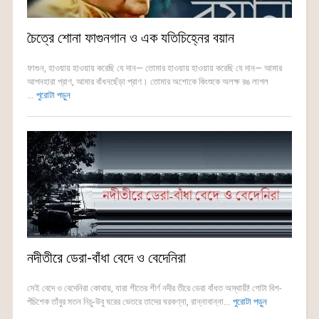
চৈত্রে শোনা ফাগুনগান ও এক যতিচিহ্নের বয়ান
ফাগুন, হাওয়ায় হাওয়ায় করেছি যে দান— তোমার হাওয়ায় হাওয়ায় করেছি যে দান— আমার
আপনহারা প্রাণ, আমার বাঁধনছেঁড়া প্রাণ। তোমার অশোকে কিংশুকে অলক্ষ রঙ লাগল
...
পুরোটা পড়ুন
নদীতীরে ডেরা-বাঁধা বেদে ও বেদেনিরা
সেই বেদে ও বেদেনিরা কোথায়, যারা শীতের শীর্ণ নদীর তীরে ডেরা বাঁধত অস্থায়ী! গোটা বিশ-
পঁচিশেক তাঁবুর মতন নিচু-উবু ঘরের ভেতরে তাদের ঘরকণ্না, রান্নাবান্না...
পুরোটা পড়ুন