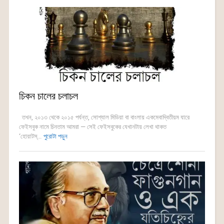
চিকন চালের চলাচল
তখন, ২০১৩ থেকে ২০১৫ পর্যন্ত, সোশ্যাল মিডিয়া বা বাংলায় একমেবাদ্বিতীয়ম যারে
ফেইসবুক নামে চিনতাম আমরা — সেই ফেইসবুকের যেখানটায় লেখা থাকত
‘হোয়াটস্...
পুরোটা পড়ুন