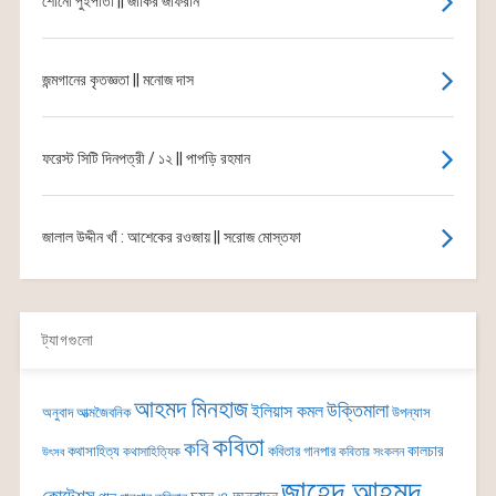
শোনো পুঁইপাতা || জাকির জাফরান
জন্মগানের কৃতজ্ঞতা || মনোজ দাস
ফরেস্ট সিটি দিনপত্রী / ১২ || পাপড়ি রহমান
জালাল উদ্দীন খাঁ : আশেকের রওজায় || সরোজ মোস্তফা
ট্যাগগুলো
আহমদ মিনহাজ
উক্তিমালা
ইলিয়াস কমল
অনুবাদ
আত্মজৈবনিক
উপন্যাস
কবিতা
কবি
কালচার
কথাসাহিত্য
কবিতার গানপার
কথাসাহিত্যিক
কবিতার সংকলন
উৎসব
জাহেদ আহমদ