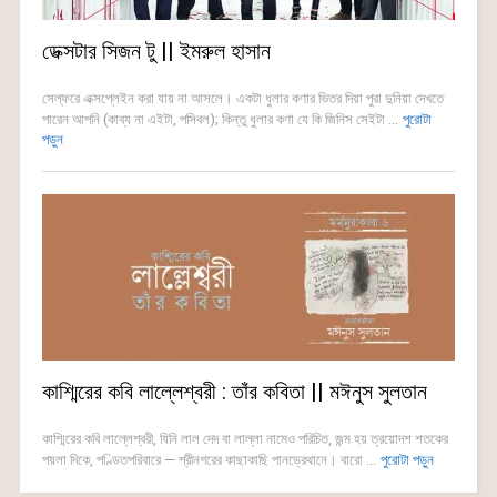
ডেক্সটার সিজন টু || ইমরুল হাসান
সেল্ফরে এক্সপ্লেইন করা যায় না আসলে। একটা ধুলার কণার ভিতর দিয়া পুরা দুনিয়া দেখতে
পারেন আপনি (কাব্য না এইটা, পসিবল); কিন্তু ধুলার কণা যে কি জিনিস সেইটা ...
পুরোটা
পড়ুন
কাশ্মিরের কবি লাল্লেশ্বরী : তাঁর কবিতা || মঈনুস সুলতান
কাশ্মিরের কবি লাল্লেশ্বরী, যিনি লাল দেদ বা লাল্লা নামেও পরিচিত, জন্ম হয় ত্রয়োদশ শতকের
পয়লা দিকে, পণ্ডিতপরিবারে — শ্রীনগরের কাছাকাছি পানড্রেথানে। বারো ...
পুরোটা পড়ুন