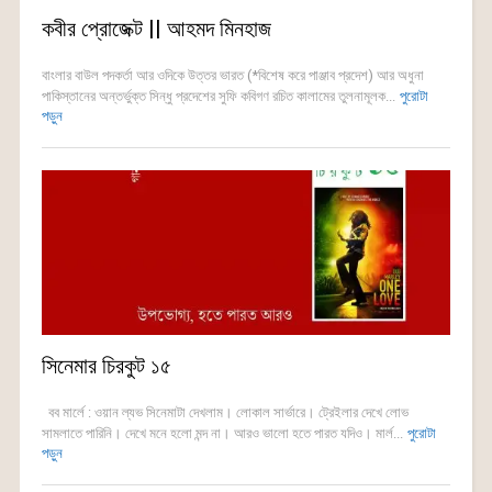
কবীর প্রোজেক্ট || আহমদ মিনহাজ
বাংলার বাউল পদকর্তা আর ওদিকে উত্তর ভারত (*বিশেষ করে পাঞ্জাব প্রদেশ) আর অধুনা
পাকিস্তানের অন্তর্ভুক্ত সিন্ধু প্রদেশের সুফি কবিগণ রচিত কালামের তুলনামূলক...
পুরোটা
পড়ুন
সিনেমার চিরকুট ১৫
বব মার্লে : ওয়ান ল্যভ সিনেমাটা দেখলাম। লোকাল সার্ভারে। ট্রেইলার দেখে লোভ
সামলাতে পারিনি। দেখে মনে হলো মন্দ না। আরও ভালো হতে পারত যদিও। মার্ল...
পুরোটা
পড়ুন