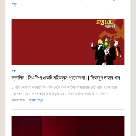
পড়ুন
গদ্য
স্তালিন : সিএটি-র একটি মতিভ্রম প্রযোজনা || সিরাজুদ দাহার খান
১. হঠাৎ আলোর ঝলকানি সিএনজি থেকে যখন জাতীয় নাট্যশালার গেটে থামি, তখন তাকে
প্রেসক্লাবের সামনের সড়ক বলে বিভ্রম হয়। কারণ ওখানে আমার জানা-অজানা
বামপন্থীদে...
পুরোটা পড়ুন