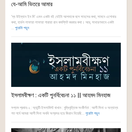
যে-আমি ভিতরে আমার
‘দ্য উইম্যান ইন মি’ এমন একটা বই যেইটা আপনাকে বলে সাহসের কথা, সামনে এগোবার
কথা, হার্ডল লাফায়া লাফায়া পারায়া রান কমপ্লিট করবার কথা। আর, সাধারণভাবে একটা
...
পুরোটা পড়ুন
ইসলামবীক্ষণ : একটি পুনর্বিবেচনা ১১ || আহমদ মিনহাজ
সপ্তম প্রবাহ-২ : অ্যান্টি-ইসলামিস্ট বাখান : বুদ্ধিবৃত্তিক সংকীর্ণতা : আলী সিনা ও অন্যান্য
গত পর্বে আমরা আলী সিনা অবধি অগ্রসর হয়ে জিরান নিয়েছি...
পুরোটা পড়ুন