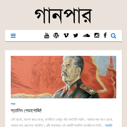
গদ্য
স্তালিন পেডাগোজি!
এটা রাখো, ভালো করে দেখো, ঘাসটিতে একটুও দাঁত বসাইনি আমি। আমার কথা মনে রেখো,
আমার নাম জোসেফ স্তালিন। বন্দী অবস্থায় এই কথাটি স্তালিন বলেছিলেন নির্যা...
পুরোটা