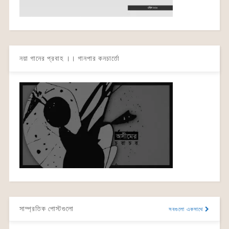
নয়া গানের প্রবাহ ।। গানপার কনচার্তো
সাম্প্রতিক পোস্টগুলো
সবগুলো একসাথে