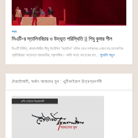
গদ্য
সিএটি-র স্তালিনবিচার ও উদ্ভূত পরিস্থিতি || শিবু কুমার শীল
সিএটি নির্মিত, কামালউদ্দীন নীলু নির্দেশিত 'স্তালিন' নাটক দেখে দর্শকদের একাংশের তাৎক্ষণিক
প্রতিক্রিয়া অত্যন্ত স্বাভাবিক, প্রাসঙ্গিক। আমি অন্য অনেকের মত...
পুরোটা পড়ুন
টেরাটোমার্টা, অর্থাৎ আমাদের মুখ : এন্টিভাইরাল চিত্রপ্রদর্শনী