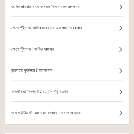
জাকির জাফরান, বাংলা কবিতার তিন দশকের তবিলদার
শোনো পুঁইপাতা, জাকির জাফরান ও এক গার্ডেনারের গান
শোনো পুঁইপাতা || জাকির জাফরান
জন্মগানের কৃতজ্ঞতা || মনোজ দাস
ফরেস্ট সিটি দিনপত্রী / ১২ || পাপড়ি রহমান
জালাল উদ্দীন খাঁ : আশেকের রওজায় || সরোজ মোস্তফা