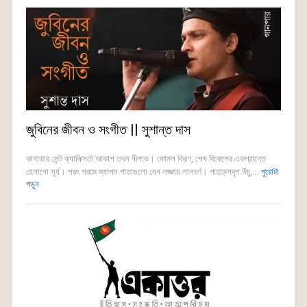
জুবিনের জীবন ও সংগীত || সুশান্ত দাস
কানাডার সেন্ট ক্যালিক্সটে আকাশ তখন নীলাভ। কোমল কিরণ, শেষ বিকেলের একপ্রান্তে
হেলানো সূর্য। শরৎ শরমে ম্যাপল পাতাগুলো যেন লজ্জায় লালবর্ণ। পাহাড়সদৃশ উঁচু,...
পুরোটা
পড়ুন