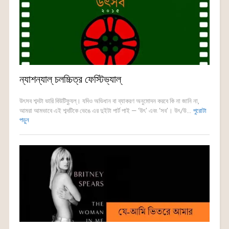
ন্যাশন্যাল্ চলচ্চিত্র ফেস্টিভ্যাল্
উৎসব শব্দটা ভারি বিউটিফ্যুল্। যদিও অভিধান বা ব্যাকরণ অনুমোদন করবে কি না জানি না,
আমরা আমভাবে এই শব্দটিকে ভেঙে এর দুইটা পার্ট পাই — ‘উৎ’ এবং ‘সব’। উৎ/উ...
পুরোটা
পড়ুন