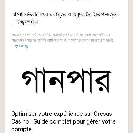
আলোকচিত্রালেখ্যে একাত্তর ও অনুদ্ঘাটিত ইতিহাসচত্বর
|| উজ্জ্বল দাশ
২০১৬ সনের অগাস্টের মাঝামাঝি ‘প্রোজেক্ট লন্ডন ১৯৭১’-এর পয়লা আলোকচিত্র ও
স্মারকবস্তু সংগ্রহের প্রদর্শনী আয়োজিত হয় বাংলাদেশের শিল্পকলা অ্যাকাডেমির জাতীয়
...
পুরোটা পড়ুন
Optimiser votre expérience sur Cresus
Casino : Guide complet pour gérer votre
compte