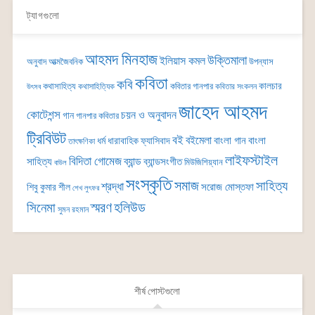
ট্যাগগুলো
আহমদ মিনহাজ
উক্তিমালা
ইলিয়াস কমল
অনুবাদ
আত্মজৈবনিক
উপন্যাস
কবিতা
কবি
কালচার
কথাসাহিত্য
কবিতার গানপার
কথাসাহিত্যিক
কবিতার সংকলন
উৎসব
জাহেদ আহমদ
কোটেশন্স
চয়ন ও অনুবাদন
গান
গানপার কবিতার
ট্রিবিউট
বই
বইমেলা
বাংলা গান
বাংলা
ধর্ম
ধারাবাহিক
ফ্যাসিবাদ
তাৎক্ষণিকা
লাইফস্টাইল
বিদিতা গোমেজ
ব্যান্ড
সাহিত্য
ব্যান্ডসংগীত
মিউজিশিয়্যান
বাউল
সংস্কৃতি
সমাজ
সাহিত্য
শ্রদ্ধা
সরোজ মোস্তফা
শিবু কুমার শীল
শেখ লুৎফর
সিনেমা
স্মরণ
হলিউড
সুমন রহমান
শীর্ষ পোস্টগুলো