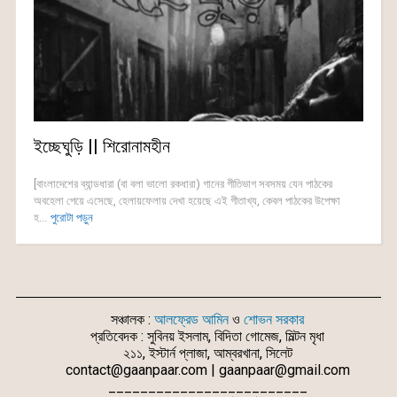
ইচ্ছেঘুড়ি || শিরোনামহীন
[বাংলাদেশের ব্যান্ডধারা (বা বলা ভালো রকধারা) গানের গীতিভাগ সবসময় যেন পাঠকের
অবহেলা পেয়ে এসেছে, হেলায়ফেলায় দেখা হয়েছে এই গীতাখ্য, কেবল পাঠকের উপেক্ষা
হ...
পুরোটা পড়ুন
সঞ্চালক :
আলফ্রেড আমিন
ও
শোভন সরকার
প্রতিবেদক : সুবিনয় ইসলাম, বিদিতা গোমেজ, মিল্টন মৃধা
২১১, ইস্টার্ন প্লাজা, আম্বরখানা, সিলেট
contact@gaanpaar.com | gaanpaar@gmail.com
_________________________