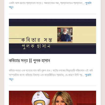
একটা আশু রচনার প্রস্তাবনা মাত্র। শুরুয়াতেরও শুরু, প্রস্তাবনারও প্রস্তাবন...
পুরোটা
পড়ুন
কবিতার সন্ত || পুলক হাসান
কবিতা-অন্ত এক সন্তের নাম কবি নূরুল হক। ষাটের দশকের নিভৃতচারী শক্তিমান এই কবি
সাম্প্রতিক বাংলা কবিতায় নিজস্ব এক কাব্যরীতিরও প্রবর্তক, যে-কারণে তিনি প্র...
পুরোটা
পড়ুন