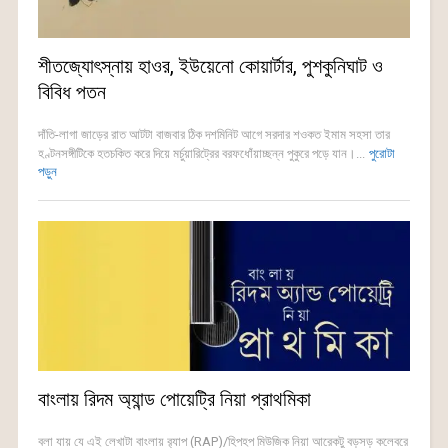
শীতজ্যোৎস্নায় হাওর, ইউয়েনো কোয়ার্টার, পুশকুনিঘাট ও
বিবিধ পতন
দাঁতি-লাগা জাড়ের রাত আটটা বাজবার ঠিক দশমিনিট আগে সরদার শওকত ইমাম সহসা তার
হণ্টনসঙ্গীটিকে হতচকিত করে দিয়ে মর্চুয়ারিট্রের বরফধোঁয়াচ্ছন্ন পুকুরে পড়ে যান।...
পুরোটা
পড়ুন
বাংলায় রিদম অ্যান্ড পোয়েট্রি নিয়া প্রাথমিকা
বলা যায় যে এই লেখাটা বাংলায় র‍্যাপ (RAP)/হিপহপ মিউজিক নিয়া আরেকটু বড়সড় কলেবরে