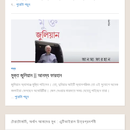
ব...
পুরোটা পড়ুন
গদ্য
মুক্ত জুলিয়ান || আনম্য ফারহান
জুলিয়ান অ্যাসাঞ্জ মুক্তি পাইলেন। তো, দুনিয়ার আইটি অ্যালগরিদম তো এই সুযোগে অনেক
বদলাইয়া ফেলছেন অথোরিটিরা। জেল দেওয়ার মারফতে সময় যেহেতু পাইছেন তারা।
...
পুরোটা পড়ুন
টেরাটোমার্টা, অর্থাৎ আমাদের মুখ : এন্টিভাইরাল চিত্রপ্রদর্শনী