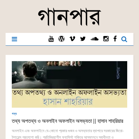
গদ্য
তথ্য অপতথ্য ও অনলাইন অফলাইন অসভ্যতা || হাসান শাহরিয়ার
অনলাইন এবং অফলাইনে যে-কোনো প্রকার গুজব ও অসভ্যতার ব্যাপারে সরকারের জিরো-
টলারেন্স প্রত্যাশা করি। প্রতিক্রিয়াশীল ফ্যাসিস্ট শক্তির আস্ফালনে স্বাধীনতা ও