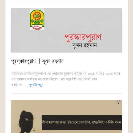
পুরস্কারপুরাণ || সুমন রহমান
সাহিত্যিক জাকির তালুকদার বাংলা একাডেমি পুরস্কার পাইছিলেন ২০১৪ সালে। ২০২৪ সালে
এই পুরস্কার অর্থমূল্য সহ ফেরত দিলেন। দশ বছর তিনি এই ‘বোঝা’ বহন
করছিলেন।...
পুরোটা পড়ুন