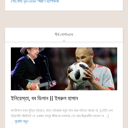
সিনেমা
স্মরণ
হলিউড
সুমন রহমান
শীর্ষ পোস্টগুলো
ইনিয়েস্তা, বব ডিলান || ইমরুল হাসান
বব ডিলান যখন বুইড়া হইছেন, মানে ওইরকম নতুন গান আর গাইতে পারেন না, (এইটা বেশ
স্ট্রাগলিং জিনিসই যে একজন মানুষ জীবনের সবসময় তো আর ক্রিয়েটিভ থাকেন না ...)
...
পুরোটা পড়ুন