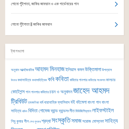
শোনো পুঁইপাতা, জাকির জাফরান ও এক গার্ডেনারের গান
শোনো পুঁইপাতা || জাকির জাফরান
ট্যাগগুলো
আহমদ মিনহাজ
উক্তিমালা
ইলিয়াস কমল
অনুবাদ
আত্মজৈবনিক
উপন্যাস
কবিতা
কবি
কালচার
কথাসাহিত্য
কবিতার গানপার
কথাসাহিত্যিক
কবিতার সংকলন
উৎসব
জাহেদ আহমদ
কোটেশন্স
চয়ন ও অনুবাদন
গান
গানপার কবিতার
ট্রিবিউট
বই
বইমেলা
বাংলা গান
বাংলা
ধর্ম
ধারাবাহিক
ফ্যাসিবাদ
তাৎক্ষণিকা
লাইফস্টাইল
বিদিতা গোমেজ
ব্যান্ড
সাহিত্য
ব্যান্ডসংগীত
মিউজিশিয়্যান
বাউল
সংস্কৃতি
সমাজ
সাহিত্য
শ্রদ্ধা
সরোজ মোস্তফা
শিবু কুমার শীল
শেখ লুৎফর