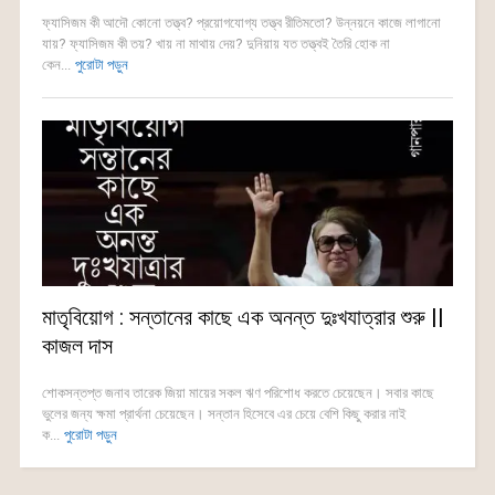
ফ্যাসিজম কী আদৌ কোনো তত্ত্ব? প্রয়োগযোগ্য তত্ত্ব রীতিমতো? উন্নয়নে কাজে লাগানো
যায়? ফ্যাসিজম কী তয়? খায় না মাথায় দেয়? দুনিয়ায় যত তত্ত্বই তৈরি হোক না
কেন...
পুরোটা পড়ুন
মাতৃবিয়োগ : সন্তানের কাছে এক অনন্ত দুঃখযাত্রার শুরু ||
কাজল দাস
শোকসন্তপ্ত জনাব তারেক জিয়া মায়ের সকল ঋণ পরিশোধ করতে চেয়েছেন। সবার কাছে
ভুলের জন্য ক্ষমা প্রার্থনা চেয়েছেন। সন্তান হিসেবে এর চেয়ে বেশি কিছু করার নাই
ক...
পুরোটা পড়ুন