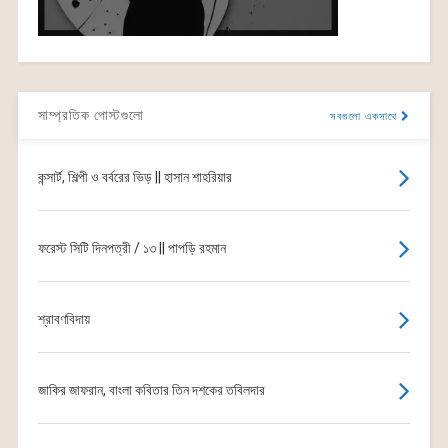
সাম্প্রতিক পোস্টগুলো
সবগুলো একসাথে
কন্সার্ট, শিল্পী ও বর্বরের ভিড় || হাসান শাহরিয়ার
ফরেস্ট সিটি দিনপত্রী / ১৩ || পাপড়ি রহমান
শ্রাবণবিদায়
জাকির জাফরান, বাংলা কবিতার তিন দশকের তবিলদার