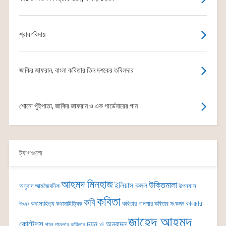
শ্রাবণবিদায়
জাকির জাফরান, বাংলা কবিতার তিন দশকের তবিলদার
শোনো পুঁইপাতা, জাকির জাফরান ও এক গার্ডেনারের গান
ট্যাগগুলো
আহমদ মিনহাজ
উক্তিমালা
ইলিয়াস কমল
অনুবাদ
আত্মজৈবনিক
উপন্যাস
কবিতা
কবি
কালচার
কথাসাহিত্য
কবিতার গানপার
কথাসাহিত্যিক
কবিতার সংকলন
উৎসব
জাহেদ আহমদ
কোটেশন্স
চয়ন ও অনুবাদন
গান
গানপার কবিতার