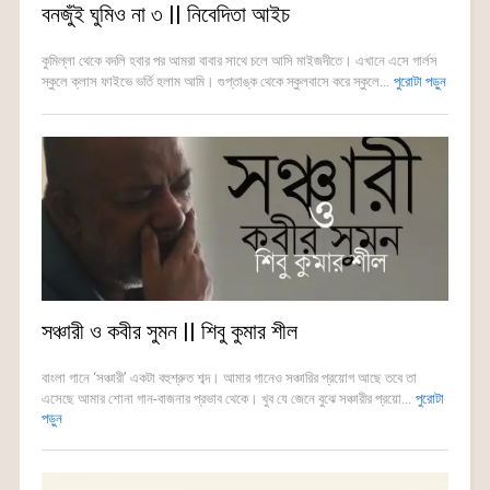
বনজুঁই ঘুমিও না ৩ || নিবেদিতা আইচ
কুমিল্লা থেকে বদলি হবার পর আমরা বাবার সাথে চলে আসি মাইজদীতে। এখানে এসে গার্লস
স্কুলে ক্লাস ফাইভে ভর্তি হলাম আমি। গুপ্তাঙ্ক থেকে স্কুলবাসে করে স্কুলে...
পুরোটা পড়ুন
সঞ্চারী ও কবীর সুমন || শিবু কুমার শীল
বাংলা গানে ‘সঞ্চারী’ একটা বহুশ্রুত শব্দ। আমার গানেও সঞ্চারির প্রয়োগ আছে তবে তা
এসেছে আমার শোনা গান-বাজনার প্রভাব থেকে। খুব যে জেনে বুঝে সঞ্চারীর প্রয়ো...
পুরোটা
পড়ুন