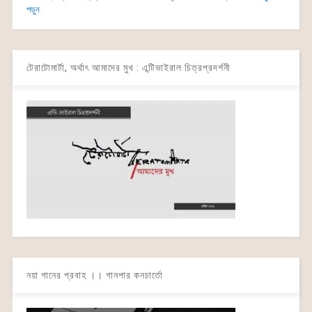
পড়ুন
টেরাটোমার্টা, অর্থাৎ আমাদের মুখ : এন্টিভাইরাল চিত্রপ্রদর্শনী
নয়া গানের প্রবাহ ।। গানপার কনচার্তো