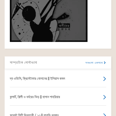
সাম্প্রতিক পোস্টগুলো
সবগুলো একসাথে
দ্য ওডিসি, ক্রিস্টোফার নোলানের || ইলিয়াস কমল
কন্সার্ট, শিল্পী ও বর্বরের ভিড় || হাসান শাহরিয়ার
ফরেস্ট সিটি দিনপত্রী / ১৩ || পাপড়ি রহমান