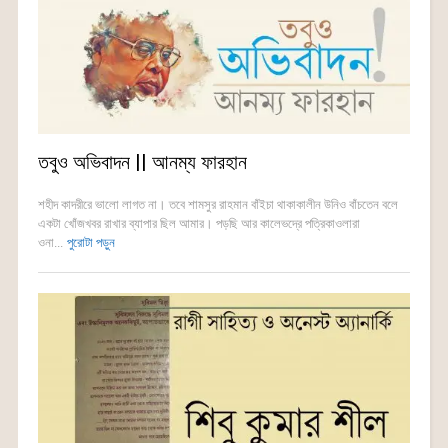
তবুও অভিবাদন || আনম্য ফারহান
শহীদ কাদরীরে ভালো লাগত না। তবে শামসুর রাহমান বাঁইচা থাকাকালীন উনিও বাঁচতেন বলে
একটা খোঁজখবর রাখার ব্যাপার ছিল আমার। পড়ছি আর কালেভদ্রে পত্রিকাওলারা
ওনা...
পুরোটা পড়ুন