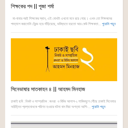
শিক্ষকের পদ || পূজা শর্মা
মা-বাবার পরই শিক্ষকের স্থান, এই বোধটা এখনো মনে রয়ে গেছে। এখন তো শিক্ষকদের
পদত্যাগ করানোটা ট্রেন্ড হয়ে দাঁড়িয়েছে, ভবিষ্যতে হয়তো আর কেউ শিক্ষকতা...
পুরোটা পড়ুন
সিনেভাষার সাতকাহন ৪ || আহমদ মিনহাজ
ঢাকাই ছবি : নিকট ও সাম্প্রতিক : জনরা ও বিবিধ আলাপ-২ শাকিবযুগে পৌঁছে ঢাকাই সিনেমার
অচিহ্নিত প্রশ্নবোধকে পরিণত হওয়ার ঘটনা বাদ দিয়া অগত্যা আশি-...
পুরোটা পড়ুন