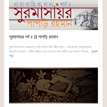
সুরমাসায়র পর্ব ৪ || পাপড়ি রহমান
কুয়াশামোড়ানো ভোরবেলায় আমি চললাম ভর্তি পরীক্ষা দিতে। কোনোরকম প্রস্তুতিমূলক
পড়াশোনা ছাড়াই। বার্ষিক পরীক্ষার পরে হেসেখেলে দিন কাটিয়ে নতুন ক্লাসে দিনকয়ে...
পুরোটা
পড়ুন