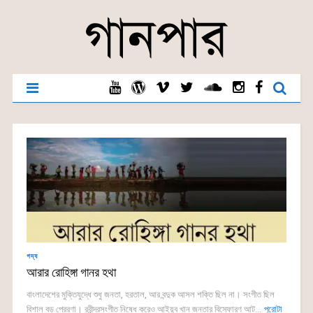
গদ্য
আরার রোহিঙ্গা গানর হথা
বাংলাদেশের মুক্তিযুদ্ধে শুধু জনতা, হরতাল, আর বন্দুক আসল শক্তি ছিল না। সংগীত ছিল
বিশাল বড় প্রেরণা। রবীন্দ্রসংগীত নিষেধ করেও আইয়ুব খান জনতার বিস্ফোরণ আট...
পুরোটা