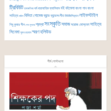
ট্রিবিউট
বই
বইমেলা
বাংলা গান
বাংলা
ধর্ম
ধারাবাহিক
ফ্যাসিবাদ
তাৎক্ষণিকা
লাইফস্টাইল
বিদিতা গোমেজ
ব্যান্ড
সাহিত্য
ব্যান্ডসংগীত
মিউজিশিয়্যান
বাউল
সংস্কৃতি
সমাজ
সাহিত্য
শ্রদ্ধা
সরোজ মোস্তফা
শিবু কুমার শীল
শেখ লুৎফর
সিনেমা
স্মরণ
হলিউড
সুমন রহমান
শীর্ষ পোস্টগুলো