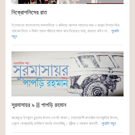
নিক্রোপলিসের রাত
ইতোমধ্যে বাংলাদেশের কথাসাহিত্য ও কবিতায় আলাদা আদলের স্বর ও ব্যঞ্জন উপহার দিয়ে
পাঠকের নিত্য ও নির্জন পড়ার পরিসরে স্থান করে নিয়েছেন যারা, রায়হান রাইন তা...
পুরোটা
পড়ুন
সুরমাসায়র ৯ || পাপড়ি রহমান
বছরজুড়ে ইশকুলে ধুন্দুমার উৎসব লেগেই থাকত। হপ্তাব্যাপী বাৎসরিক সাংস্কৃতিক উৎসব,
একুশে ফেব্রুয়ারি, ছাব্বিশে মার্চের নানানকিছু। রবীন্দ্র ও নজরুল জয়ন্তী...
পুরোটা পড়ুন