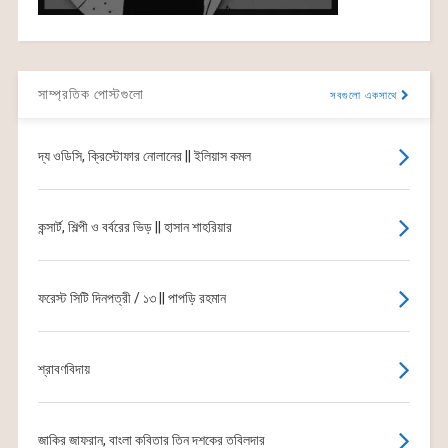
সাম্প্রতিক পোস্টগুলো
সবগুলো একসাথে
দ্য ওডিসি, ক্রিস্টোফার নোলানের || ইলিয়াস কমল
কন্সার্ট, শিল্পী ও বর্বরের ভিড় || হাসান শাহরিয়ার
ফরেস্ট সিটি দিনপত্রী / ১৩ || পাপড়ি রহমান
শ্রাবণবিদায়
জাকির জাফরান, বাংলা কবিতার তিন দশকের তবিলদার