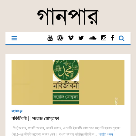
বইরিভিয়্যু
নবিজীবনী || সরোজ মোস্তফা
উর্দু ভাষায়, ফারসি ভাষায়, আরবি ভাষায়, এমনকি ইংরেজি ভাষাতেও মহানবি হযরত মুহম্মদ
(সা.)-এর জীবনীগ্রন্থের অভাব নেই। বাংলা ভাষায় নবিজির জীবনী ল...
পুরোটা পড়ুন