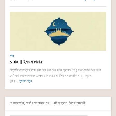
গদ্য
মেরাজ || ইমরুল হাসান
বিশ্বাসী আর সত্যবাদিতার জায়গাটা নিয়া মনে হইল, মুহাম্মদ (সা.) যখন মেরাজ থিকা ফিরা
সেই কথা লোকজনরে বলতেছেন তখন তো তারা বিশ্বাস করতেছিল না। আবুবকর
(রা.)-...
পুরোটা পড়ুন
টেরাটোমার্টা, অর্থাৎ আমাদের মুখ : এন্টিভাইরাল চিত্রপ্রদর্শনী