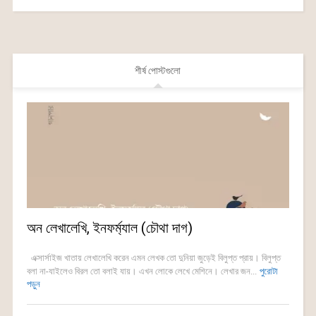
শীর্ষ পোস্টগুলো
অন লেখালেখি, ইনফর্ম্যাল (চৌথা দাগ)
এক্সার্সাইজ খাতায় লেখালেখি করেন এমন লেখক তো দুনিয়া জুড়েই বিলুপ্ত প্রায়। বিলুপ্ত
বলা না-যাইলেও বিরল তো বলাই যায়। এখন লোকে লেখে মেশিনে। লেখার জন...
পুরোটা
পড়ুন