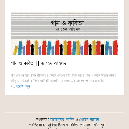
গান ও কবিতা || জাহেদ আহমদ
গান লেখেন যিনি, তিনি গীতিকার। কবিতা লেখেন যিনি, তিনি কবি। গান ও কবিতা বিষয়ে আমার
দৌড় এ-পর্যন্তই। কিংবা খানিকটা এক্সটেনশন আছে এর আশেপাশে, গান ও কবিতা
ব...
পুরোটা পড়ুন
সঞ্চালক :
আলফ্রেড আমিন
ও
শোভন সরকার
প্রতিবেদক : সুবিনয় ইসলাম, বিদিতা গোমেজ, মিল্টন মৃধা