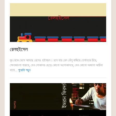
রেলহুইসেল
দূর থেকে ভেসে আসছে রেলের হুইস্যল। চলে যায় রেল ভেঁপু বাজিয়ে তেপান্তর চিরে,
ক্ষেতজাংলা পারায়ে, যেন লোকালয় ছেড়ে কোনো অলোকালয়ে, যেন কোনো অজানা আচিনা
ধামে...
পুরোটা পড়ুন