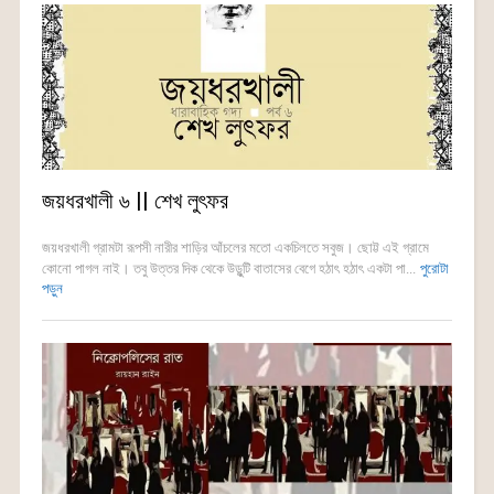
জয়ধরখালী ৬ || শেখ লুৎফর
জয়ধরখালী গ্রামটা রূপসী নারীর শাড়ির আঁচলের মতো একচিলতে সবুজ। ছোট্ট এই গ্রামে
কোনো পাগল নাই। তবু উত্তর দিক থেকে উড়ুন্টি বাতাসের বেগে হঠাৎ হঠাৎ একটা পা...
পুরোটা
পড়ুন