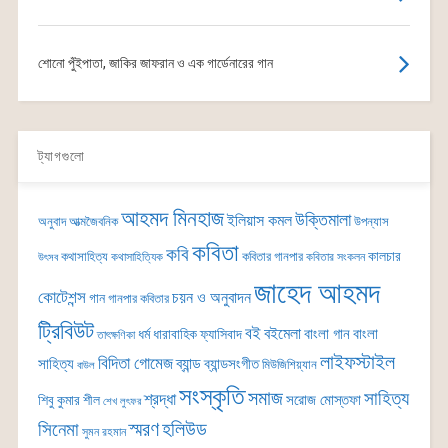
শোনো পুঁইপাতা, জাকির জাফরান ও এক গার্ডেনারের গান
ট্যাগগুলো
আহমদ মিনহাজ
উক্তিমালা
ইলিয়াস কমল
অনুবাদ
আত্মজৈবনিক
উপন্যাস
কবিতা
কবি
কালচার
কথাসাহিত্য
কবিতার গানপার
কথাসাহিত্যিক
কবিতার সংকলন
উৎসব
জাহেদ আহমদ
কোটেশন্স
চয়ন ও অনুবাদন
গান
গানপার কবিতার
ট্রিবিউট
বই
বইমেলা
বাংলা গান
বাংলা
ধর্ম
ধারাবাহিক
ফ্যাসিবাদ
তাৎক্ষণিকা
লাইফস্টাইল
বিদিতা গোমেজ
ব্যান্ড
সাহিত্য
ব্যান্ডসংগীত
মিউজিশিয়্যান
বাউল
সংস্কৃতি
সমাজ
সাহিত্য
শ্রদ্ধা
সরোজ মোস্তফা
শিবু কুমার শীল
শেখ লুৎফর
সিনেমা
স্মরণ
হলিউড
সুমন রহমান