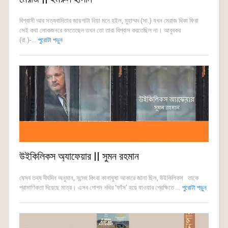
বিশ্বাসী আর সত্যবাদিতার জায়গাটা নিয়া মনে হইল, মুহাম্মদ (সা.) যখন মেরাজ থিকা ফিরা
সেই কথা লোকজনরে বলতেছেন তখন তো তারা বিশ্বাস করতেছিল না। আবুবকর
(রা.)-...
পুরোটা পড়ুন
উইকিলিকস অ্যাফেয়ার || সুমন রহমান
যেসব তথ্য দীর্ঘদিন অনুমান, সন্দেহ কিংবা কানাঘুষা আকারে জানা ছিল, উইকিলিকস তাকে
প্রামাণিকতা দিয়েছে মাত্র। এসব গোপন নথির ‘ফাঁস’ হয়ে যাওয়ার প্রেক্ষিতে ...
পুরোটা পড়ুন