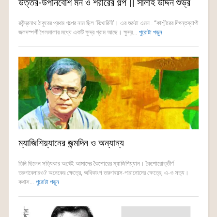
উত্তর-উপনিবেশি মন ও শরীরের গল্প || সালাহ উদ্দিন শুভ্র
রবীন্দ্রনাথ ঠাকুরের প্রথম গল্পের নাম ছিল ‘ভিখারিনী’। এর শুরুটা এমন : “কাশ্মীরের দিগন্তব্যাপী
জলদস্পর্শী শৈলমালার মধ্যে একটি ক্ষুদ্র গ্রাম আছে। ক্ষুদ্র...
পুরোটা পড়ুন
ম্যাজিশিয়্যানের জন্মদিন ও অন্যান্য
তিনি ছিলেন সত্যিকার অর্থেই আমাদের কৈশোরের ম্যাজিশিয়্যান। কৈশোরোত্তীর্ণ
তরুণবেলারও? অনেকের ক্ষেত্রে, অধিকাংশ তরুণবয়স-পারানোদের ক্ষেত্রে, এ-ও সত্য।
কথাস...
পুরোটা পড়ুন