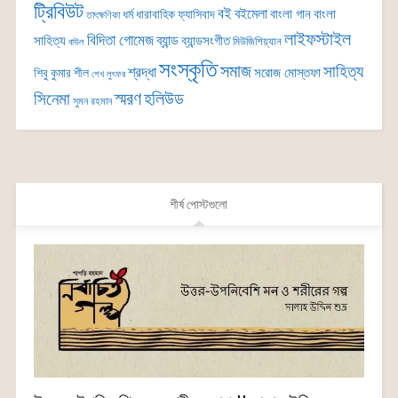
ট্রিবিউট
বই
বইমেলা
বাংলা গান
বাংলা
ধর্ম
ধারাবাহিক
ফ্যাসিবাদ
তাৎক্ষণিকা
লাইফস্টাইল
বিদিতা গোমেজ
ব্যান্ড
সাহিত্য
ব্যান্ডসংগীত
মিউজিশিয়্যান
বাউল
সংস্কৃতি
সমাজ
সাহিত্য
শ্রদ্ধা
সরোজ মোস্তফা
শিবু কুমার শীল
শেখ লুৎফর
সিনেমা
স্মরণ
হলিউড
সুমন রহমান
শীর্ষ পোস্টগুলো