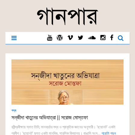
গদ্য
সন্‌জীদা খাতুনের অভিযাত্রা || সরোজ মোস্তফা
রবীন্দ্রবীক্ষায় স্নাত তিনি; মানবচর্চার শুদ্ধ ও প্রাকৃতিক জ্ঞানের অনুসারী। ‘ছায়ানট’ একটা
প্রদীপ। ‘ছায়ানট’ মূলত একটা মানবিক, সারলিক বিদ্যালয়। বাঙালি সংস...
পুরোটা পড়ুন