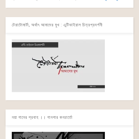
টেরাটোমার্টা, অর্থাৎ আমাদের মুখ : এন্টিভাইরাল চিত্রপ্রদর্শনী
নয়া গানের প্রবাহ ।। গানপার কনচার্তো