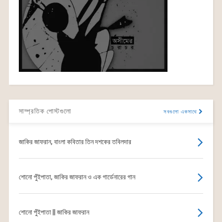
সাম্প্রতিক পোস্টগুলো
সবগুলো একসাথে
জাকির জাফরান, বাংলা কবিতার তিন দশকের তবিলদার
শোনো পুঁইপাতা, জাকির জাফরান ও এক গার্ডেনারের গান
শোনো পুঁইপাতা || জাকির জাফরান