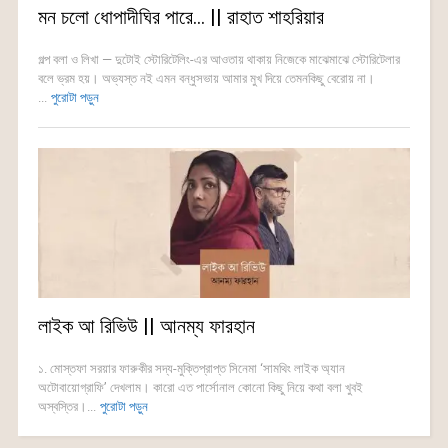
মন চলো ধোপাদীঘির পারে… || রাহাত শাহরিয়ার
গল্প বলা ও লিখা — দুটোই স্টোরিটেলিং-এর আওতায় থাকায় নিজেকে মাঝেমাঝে স্টোরিটেলার
বলে ভ্রম হয়। অভ্যস্ত নই এমন বন্ধুসভায় আমার মুখ দিয়ে তেমনকিছু বেরোয় না।
...
পুরোটা পড়ুন
লাইক আ রিভিউ || আনম্য ফারহান
১. মোস্তফা সরয়ার ফারুকীর সদ্য-মুক্তিপ্রাপ্ত সিনেমা ‘সামথিং লাইক অ্যান
অটোবায়োগ্রাফি’ দেখলাম। কারো এত পার্সোনাল কোনো কিছু নিয়ে কথা বলা খুবই
অস্বস্তির।...
পুরোটা পড়ুন