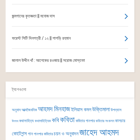
জন্মগানের কৃতজ্ঞতা || মনোজ দাস
ফরেস্ট সিটি দিনপত্রী / ১২ || পাপড়ি রহমান
জালাল উদ্দীন খাঁ : আশেকের রওজায় || সরোজ মোস্তফা
ট্যাগগুলো
আহমদ মিনহাজ
উক্তিমালা
ইলিয়াস কমল
অনুবাদ
আত্মজৈবনিক
উপন্যাস
কবিতা
কবি
কালচার
কথাসাহিত্য
কবিতার গানপার
কথাসাহিত্যিক
কবিতার সংকলন
উৎসব
জাহেদ আহমদ
কোটেশন্স
চয়ন ও অনুবাদন
গান
গানপার কবিতার