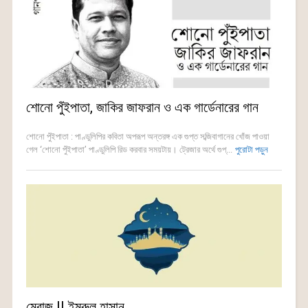
শোনো পুঁইপাতা, জাকির জাফরান ও এক গার্ডেনারের গান
শোনো পুঁইপাতা : পাণ্ডুলিপির কবিতা অপরূপ অন্তরঙ্গ এক গুপ্ত সব্জিবাগানের খোঁজ পাওয়া
গেল ‘শোনো পুঁইপাতা’ পাণ্ডুলিপি রিড করবার সময়টায়। ট্রেজার অর্থে গুপ্...
পুরোটা পড়ুন
মেরাজ || ইমরুল হাসান