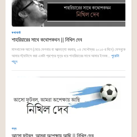
কথাবার্তা
শাহরিয়ারের সাথে কথোপকথন || নিখিল দেব
মাসখানেক আগে (মেরে ফেলবার বা আত্মহত্যা করবার, ০৪ সেপ্টেম্বর ২০১৫-র দিনে) ফেসবুকে
আমার স্ট্যাটাসে করা একটা প্রশ্নের সূত্র ধরে শাহরিয়ারের সাথে আমার ইনবক...
পুরোটা
পড়ুন
গদ্য
আসো ফুটবল, আমরা অপেক্ষায় আছি || নিখিল দেব