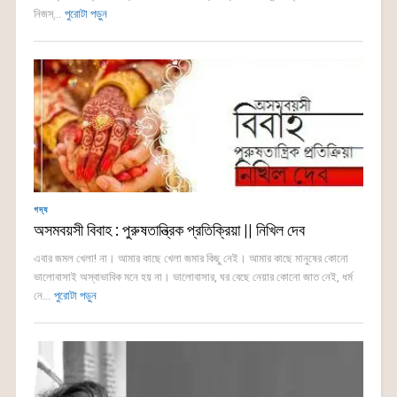
নিজস্...
পুরোটা পড়ুন
গদ্য
অসমবয়সী বিবাহ : পুরুষতান্ত্রিক প্রতিক্রিয়া || নিখিল দেব
এবার জমল খেলা! না। আমার কাছে খেলা জমার কিছু নেই। আমার কাছে মানুষের কোনো
ভালোবাসাই অস্বাভাবিক মনে হয় না। ভালোবাসার, ঘর বেছে নেয়ার কোনো জাত নেই, ধর্ম
নে...
পুরোটা পড়ুন