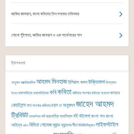
জাকির জাফরান, বাংলা কবিতার তিন দশকের তবিলদার
শোনো পুঁইপাতা, জাকির জাফরান ও এক গার্ডেনারের গান
ট্যাগগুলো
আহমদ মিনহাজ
উক্তিমালা
ইলিয়াস কমল
অনুবাদ
আত্মজৈবনিক
উপন্যাস
কবিতা
কবি
কালচার
কথাসাহিত্য
কবিতার গানপার
কথাসাহিত্যিক
কবিতার সংকলন
উৎসব
জাহেদ আহমদ
কোটেশন্স
চয়ন ও অনুবাদন
গান
গানপার কবিতার
ট্রিবিউট
বই
বইমেলা
বাংলা গান
বাংলা
ধর্ম
ধারাবাহিক
ফ্যাসিবাদ
তাৎক্ষণিকা
লাইফস্টাইল
বিদিতা গোমেজ
ব্যান্ড
সাহিত্য
ব্যান্ডসংগীত
মিউজিশিয়্যান
বাউল