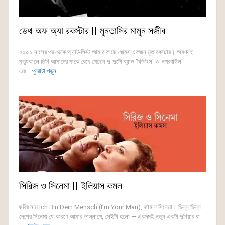
ডেথ অফ অ্যা রকস্টার || মুনতাসির মামুন সজীব
২০০১ সালের পর থেকে অ্যাট-লিস্ট আমার কাছে জেমস্ একজন মৃত রকস্টার। অবশ্যই
মৃত্যুকালে তিনি আমাদের মাঝে রেখে গেছেন দু-দুটো ব্যান্ড ‘ফিলিংস’ ও ‘নগরবাউল’-
এর...
পুরোটা পড়ুন
সিরিজ ও সিনেমা || ইলিয়াস কমল
ছবির নাম Ich Bin Dein Mensch (I’m Your Man), জার্মান সিনেমা। ভিন্ন ভিন্ন
দেশের সিনেমা যে-কারণে আমার ভাল্লাগে, সেইটা হলো — একদমই নতুন একটা দুনিয়ার বা