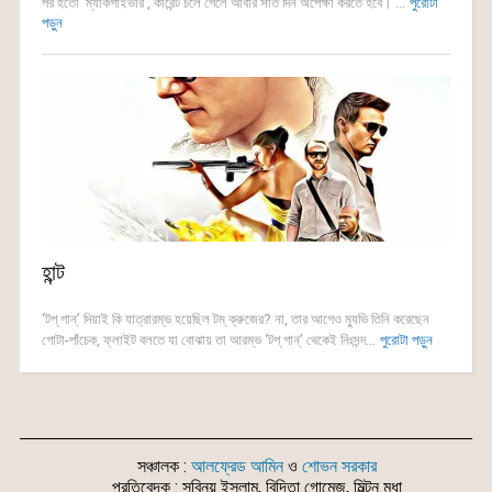
পর হতো ‘ম্যাকগাইভার’, কারেন্ট চলে গেলে আবার সাত দিন অপেক্ষা করতে হবে। ...
পুরোটা
পড়ুন
হান্ট
‘টপ্ গান্’ দিয়াই কি যাত্রারম্ভ হয়েছিল টম্ ক্রুজের? না, তার আগেও ম্যুভি তিনি করেছেন
গোটা-পাঁচেক, ফ্লাইট বলতে যা বোঝায় তা আরম্ভ ‘টপ্ গান্’ থেকেই নিঃসন্দ...
পুরোটা পড়ুন
সঞ্চালক :
আলফ্রেড আমিন
ও
শোভন সরকার
প্রতিবেদক : সুবিনয় ইসলাম, বিদিতা গোমেজ, মিল্টন মৃধা