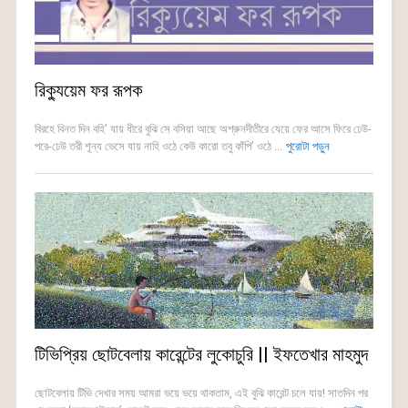
রিক্যুয়েম ফর রূপক
বিরহে বিনত দিন বহি’ যায় ধীরে বুঝি সে বসিয়া আছে অশ্রুনদীতীরে যেয়ে ফের আসে ফিরে ঢেউ-
পরে-ঢেউ তরী শূন্য ভেসে যায় নাহি ওঠে কেউ কারো তবু কাঁপি’ ওঠে ...
পুরোটা পড়ুন
টিভিপ্রিয় ছোটবেলায় কারেন্টের লুকোচুরি || ইফতেখার মাহমুদ
ছোটবেলায় টিভি দেখার সময় আমরা ভয়ে ভয়ে থাকতাম, এই বুঝি কারেন্ট চলে যায়! সাতদিন পর