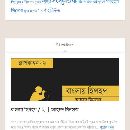
সংস্কৃতি
সমাজ
সাহিত্য
শ্রদ্ধা
সরোজ মোস্তফা
শিবু কুমার শীল
শেখ লুৎফর
সিনেমা
স্মরণ
হলিউড
সুমন রহমান
শীর্ষ পোস্টগুলো
বাংলায় হিপহপ / ২ || আহমদ মিনহাজ
বাংলাদেশের প্রচলিত মূল্যবোধের জায়গায় দাঁড়িয়ে বিচার করলে ট্রাই গ্যাং-র গানটাকে কুৎসিত
মনে হবে। টাকার গরমে মাথাগরম বাচ্চা পোলাপান নিজের বেটাগিরি জাহির ব...
পুরোটা পড়ুন