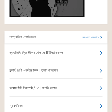
সাম্প্রতিক পোস্টগুলো
সবগুলো একসাথে
দ্য ওডিসি, ক্রিস্টোফার নোলানের || ইলিয়াস কমল
কন্সার্ট, শিল্পী ও বর্বরের ভিড় || হাসান শাহরিয়ার
ফরেস্ট সিটি দিনপত্রী / ১৩ || পাপড়ি রহমান
শ্রাবণবিদায়