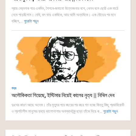
প্রায় দেড়দশক পরে একদিন, শৈশবে-জমানো উত্তেজনার বশে, খেলব বলে ছোট্ট এক মাঠে
নেমে পড়েছিলাম। দেখি, বল যায় একদিকে, আর আমি অন্যদিকে। এক দৌড়ের পর মনে
হচ্ছিল,...
পুরোটা পড়ুন
গদ্য
অলৌকিকতা গিয়েছে, ইস্টিমার নিয়েই কালের নৃত্য || নিখিল দেব
দুঃখের কারণ আছে অনেক। তাঁর মৃত্যুর পরে বছরের পর বছর গত হচ্ছে কিন্তু কিছু প্রথাবিরোধী
ও প্রগতিশীল মানুষের হৃদয়ে ভালোলাগার অবস্থানটুকু ছাড়া তাঁকে নিয়ে ক...
পুরোটা পড়ুন