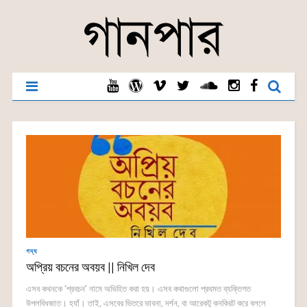
গদ্য
অপ্রিয় বচনের অবয়ব || নিখিল দেব
এসব কথনকে ‘প্রবচন’ নামে অভিহিত করা হয়। এসব কথাগুলো প্রথমত ব্যক্তিগত
উপলব্ধিজাত। হ্যাঁ। তাই, এসবের ভিতরে ভাবনা, দর্শন, বা আরেকটু কনক্রিট করে বললে