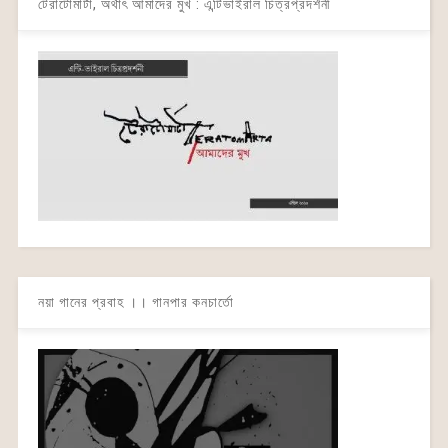
টেরাটোমার্টা, অর্থাৎ আমাদের মুখ : এন্টিভাইরাল চিত্রপ্রদর্শনী
নয়া গানের প্রবাহ ।। গানপার কনচার্তো