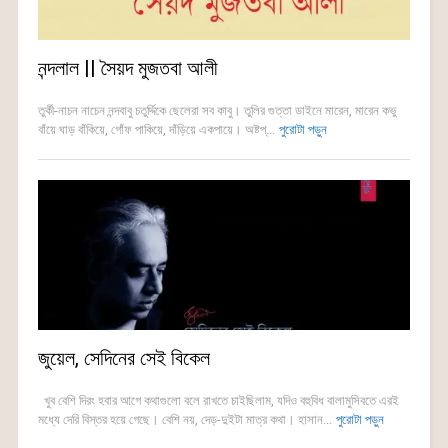
নন্দলাল || সৈয়দ মুজতবা আলী
তুর্কী-নাচন নাচেন নন্দবাবু চতুর্দ্দিকে ছেলেরা সব কাবু। তুলির গুত্তা ডাইনে মারেন, মারেন কভু
বাঁয়ে ঘাড় বাঁকিয়ে, গোঁফ পাকিয়ে, দাঁড়িয়ে একপায়ে। অষ্টপ্...
পুরোটা পড়ুন
জুয়েল, সেদিনের সেই বিকেল
খুব বেশি দিরং হবার আগে কথাগুলো বলে রাখতে চাইছিলাম, যদিও বহুবিধ বালামুসিবতে এরই
মধ্যে দেরি বিস্তর হয়ে গেছে। বেশি নয়, দেড়-দুইটা মাত্র কথা। হাসান...
পুরোটা পড়ুন