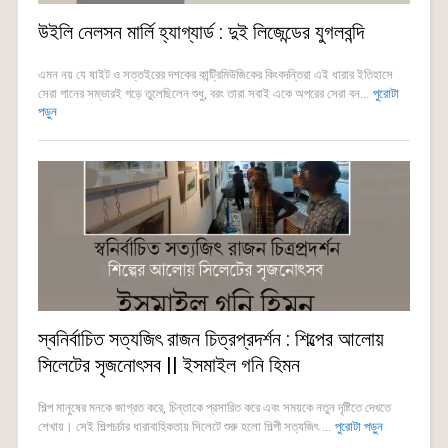
উইলি নেলসন মার্লি হ্যাগ্যার্ড : দুই লিজেন্ডের যুগলবন্দি
এমন নয় যে ষাইট ও সত্তইরের দশকের কান্ট্রিমিউজিকের কিংবদন্তিরা এই ধারার ইতিহাসে
সেরা গানের সম্ভারই গড়ে তুলেছিলেন শুধু, বরং তারা সবাই একে অপরের সেরা বন...
পুরোটা
পড়ুন
স্বনির্বাচিত সত্যজিৎ রাজন চিত্রপ্রদর্শন : শিল্পের আলোয়
সিলেটের সৃজনোৎসব || ইসমাইল গনি হিমন
শিল্প মানুষের মনকে জাগ্রত করে, চিন্তাকে প্রসারিত করে এবং সময়কে নতুন দৃষ্টিতে দেখতে
শেখায়। সেই শিল্পচর্চার ধারাবাহিকতায় সিলেটে শুরু হলো শিল্পী সত্যজিৎ ...
পুরোটা পড়ুন