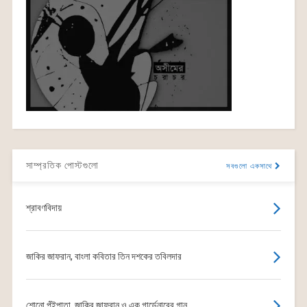
সাম্প্রতিক পোস্টগুলো
সবগুলো একসাথে
শ্রাবণবিদায়
জাকির জাফরান, বাংলা কবিতার তিন দশকের তবিলদার
শোনো পুঁইপাতা, জাকির জাফরান ও এক গার্ডেনারের গান