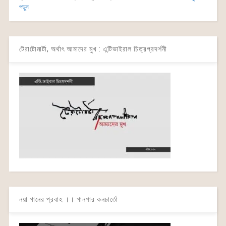
পড়ুন
টেরাটোমার্টা, অর্থাৎ আমাদের মুখ : এন্টিভাইরাল চিত্রপ্রদর্শনী
নয়া গানের প্রবাহ ।। গানপার কনচার্তো