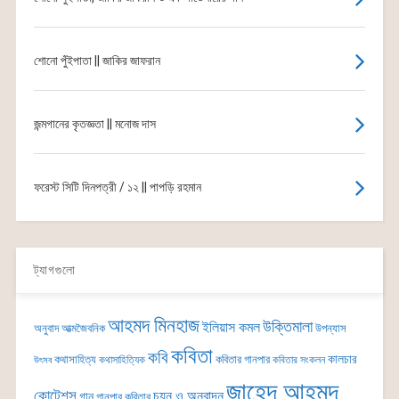
শোনো পুঁইপাতা || জাকির জাফরান
জন্মগানের কৃতজ্ঞতা || মনোজ দাস
ফরেস্ট সিটি দিনপত্রী / ১২ || পাপড়ি রহমান
ট্যাগগুলো
আহমদ মিনহাজ
উক্তিমালা
ইলিয়াস কমল
অনুবাদ
আত্মজৈবনিক
উপন্যাস
কবিতা
কবি
কালচার
কথাসাহিত্য
কবিতার গানপার
কথাসাহিত্যিক
কবিতার সংকলন
উৎসব
জাহেদ আহমদ
কোটেশন্স
চয়ন ও অনুবাদন
গান
গানপার কবিতার