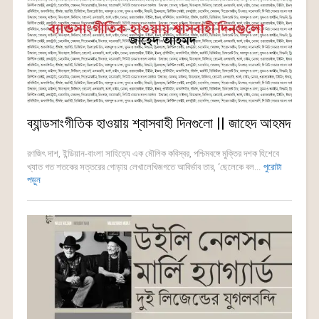
ব্যান্ডসাংগীতিক হাওয়ায় শ্বাসবাহী দিনগুলো || জাহেদ আহমদ
রণজিৎ দাশ, ইন্ডিয়ান-বাংলা সাহিত্যে এক মৌলিক কবিস্বর, পশ্চিমবঙ্গে মুক্তির দশক হিশেবে
খ্যাত গত শতকের সত্তরের গোড়ায় লেখালেখিজগতে আবির্ভাব তার, ‘ছেলেকে বল...
পুরোটা
পড়ুন