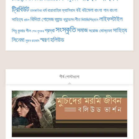
ট্রিবিউট
বই
বইমেলা
বাংলা গান
বাংলা
ধর্ম
ধারাবাহিক
ফ্যাসিবাদ
তাৎক্ষণিকা
লাইফস্টাইল
বিদিতা গোমেজ
ব্যান্ড
সাহিত্য
ব্যান্ডসংগীত
মিউজিশিয়্যান
বাউল
সংস্কৃতি
সমাজ
সাহিত্য
শ্রদ্ধা
সরোজ মোস্তফা
শিবু কুমার শীল
শেখ লুৎফর
সিনেমা
স্মরণ
হলিউড
সুমন রহমান
শীর্ষ পোস্টগুলো