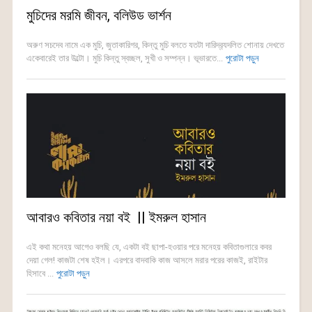
মুচিদের মরমি জীবন, বলিউড ভার্শন
অরুণ সচদেব নামে এক মুচি, জুতাকারিগর, কিন্তু মুচি বলতে যতটা দারিদ্র‍্যদলিত শোনায় দেখতে
একেবারেই তার উল্টো। মুচি কিন্তু স্বচ্ছল, সুখী ও সম্পন্ন। ভূভারতে...
পুরোটা পড়ুন
আবারও কবিতার নয়া বই || ইমরুল হাসান
এই কথা মনেহয় আগেও বলছি যে, একটা বই ছাপা-হওয়ার পরে মনেহয় কবিতাগুলারে কবর
দেয়া গেল! কাজটা শেষ হইল। এরপরে বাদবাকি কাজ আসলে মরার পরের কাজই, রাইটার
হিসাবে ...
পুরোটা পড়ুন