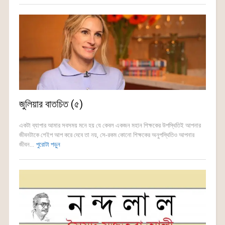
জুলিয়ার বাতচিত (৫)
একটা ব্যাপার আমার সবসময় মনে হয় যে কেবল একজন মহান শিক্ষকের উপস্থিতিই আপনার
জীবনটাকে শেইপ আপ করে দেবে তা নয়, সে-রকম কোনো শিক্ষকের অনুপস্থিতিও আপনার
জীবন...
পুরোটা পড়ুন